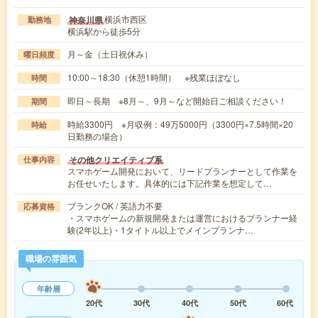
横浜市西区
神奈川県
勤務地
横浜駅から徒歩5分
月～金（土日祝休み）
曜日頻度
10:00～18:30（休憩1時間） ※残業ほぼなし
時間
即日～長期 ※8月～、9月～など開始日ご相談ください！
期間
時給3300円 ※月収例：49万5000円（3300円×7.5時間×20
時給
日勤務の場合）
その他クリエイティブ系
仕事内容
スマホゲーム開発において、リードプランナーとして作業を
お任せいたします。具体的には下記作業を想定して…
ブランクOK / 英語力不要
応募資格
・スマホゲームの新規開発または運営におけるプランナー経
験(2年以上)・1タイトル以上でメインプランナ…
職場の雰囲気
年齢層
20代
30代
40代
50代
60代