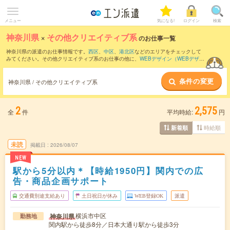
メニュー
気になる!
ログイン
検索
神奈川県
×
その他クリエイティブ系
のお仕事一覧
神奈川県の派遣のお仕事情報です。
西区
、
中区
、
港北区
などのエリアをチェックして
みてください。その他クリエイティブ系のお仕事の他に、
WEBデザイン（WEBデザイ
ナー）
、
編集・校正・制作・ライター
、
WEBディレクター
などを取り揃えています。
さらに、
短期
・
単発
などの期間や、
職種未経験OK
などのこだわり条件で絞り込んでい
条件の変更
ただけます。
神奈川県 / その他クリエイティブ系
2
2,575
全
件
平均時給:
円
時給順
新着順
未読
掲載日
2026/08/07
NEW
駅から5分以内＊【時給1950円】関内での広
告・商品企画サポート
交通費別途支給あり
土日祝日が休み
WEB登録OK
派遣
横浜市中区
神奈川県
勤務地
関内駅から徒歩8分／日本大通り駅から徒歩3分