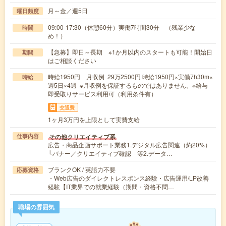
月～金／週5日
曜日頻度
09:00-17:30（休憩60分）実働7時間30分 （残業少な
時間
め！）
【急募】即日～長期 ※1か月以内のスタートも可能！開始日
期間
はご相談ください
時給1950円 月収例 29万2500円 時給1950円×実働7h30m×
時給
週5日×4週 ※月収例を保証するものではありません。※給与
即受取りサービス利用可（利用条件有）
交通費
1ヶ月3万円を上限として実費支給
その他クリエイティブ系
仕事内容
広告・商品企画サポート業務1.デジタル広告関連（約20%）
└バナー／クリエイティブ確認 等2.データ…
ブランクOK / 英語力不要
応募資格
・Web広告のダイレクトレスポンス経験・広告運用/LP改善
経験【IT業界での就業経験（期間・資格不問…
職場の雰囲気