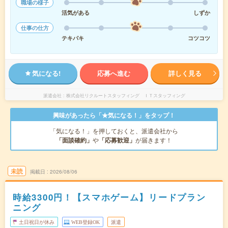
職場の様子
活気がある
しずか
仕事の仕方
テキパキ
コツコツ
気になる!
応募へ進む
詳しく見る
派遣会社
株式会社リクルートスタッフィング ＩＴスタッフィング
興味があったら「★気になる！」をタップ！
「気になる！」を押しておくと、派遣会社から
「面談確約」
や
「応募歓迎」
が届きます！
未読
掲載日
2026/08/06
時給3300円！【スマホゲーム】リードプラン
ニング
土日祝日が休み
WEB登録OK
派遣