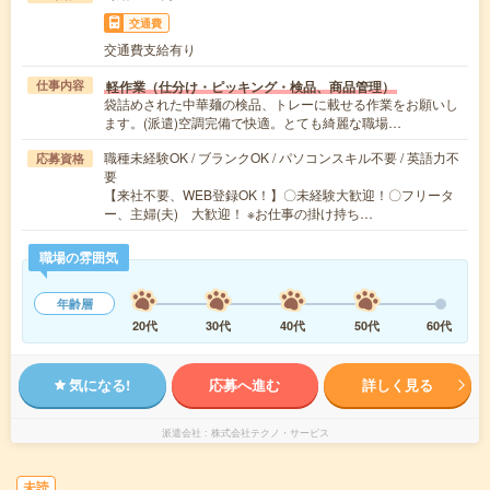
交通費
交通費支給有り
軽作業（仕分け・ピッキング・検品、商品管理）
仕事内容
袋詰めされた中華麺の検品、トレーに載せる作業をお願いし
ます。(派遣)空調完備で快適。とても綺麗な職場…
職種未経験OK / ブランクOK / パソコンスキル不要 / 英語力不
応募資格
要
【来社不要、WEB登録OK！】〇未経験大歓迎！〇フリータ
ー、主婦(夫) 大歓迎！ ※お仕事の掛け持ち…
職場の雰囲気
年齢層
20代
30代
40代
50代
60代
気になる!
応募へ進む
詳しく見る
派遣会社
株式会社テクノ・サービス
未読