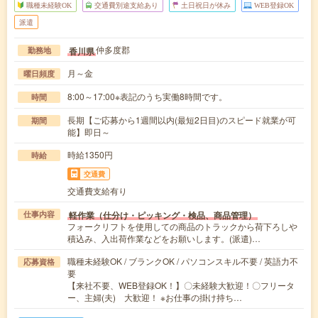
職種未経験OK
交通費別途支給あり
土日祝日が休み
WEB登録OK
派遣
仲多度郡
香川県
勤務地
月～金
曜日頻度
8:00～17:00※表記のうち実働8時間です。
時間
長期【ご応募から1週間以内(最短2日目)のスピード就業が可
期間
能】即日～
時給1350円
時給
交通費
交通費支給有り
軽作業（仕分け・ピッキング・検品、商品管理）
仕事内容
フォークリフトを使用しての商品のトラックから荷下ろしや
積込み、入出荷作業などをお願いします。(派遣)…
職種未経験OK / ブランクOK / パソコンスキル不要 / 英語力不
応募資格
要
【来社不要、WEB登録OK！】〇未経験大歓迎！〇フリータ
ー、主婦(夫) 大歓迎！ ※お仕事の掛け持ち…