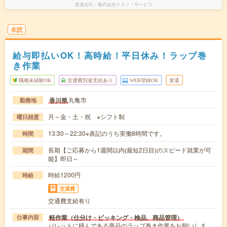
派遣会社
株式会社テクノ・サービス
未読
給与即払いOK！高時給！平日休み！ラップ巻
き作業
職種未経験OK
交通費別途支給あり
WEB登録OK
派遣
丸亀市
香川県
勤務地
月～金・土・祝 ※シフト制
曜日頻度
13:30～22:30※表記のうち実働8時間です。
時間
長期【ご応募から1週間以内(最短2日目)のスピード就業が可
期間
能】即日～
時給1200円
時給
交通費
交通費支給有り
軽作業（仕分け・ピッキング・検品、商品管理）
仕事内容
パレットに積んである商品のラップ巻き作業をお願いしま