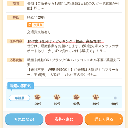
長期【ご応募から1週間以内(最短2日目)のスピード就業が可
期間
能】即日～
時給1120円
時給
交通費
交通費支給有り
軽作業（仕分け・ピッキング・検品、商品管理）
仕事内容
仕分け、運搬作業をお願いします。(派遣)先輩スタッフのサ
ポートあり！少しずつ慣れていける環境です！長…
職種未経験OK / ブランクOK / パソコンスキル不要 / 英語力不
応募資格
要
【来社不要、WEB登録OK！】〇未経験大歓迎！〇フリータ
ー、主婦(夫) 大歓迎！ ※お仕事の掛け持ち…
職場の雰囲気
年齢層
20代
30代
40代
50代
60代
気になる!
応募へ進む
詳しく見る