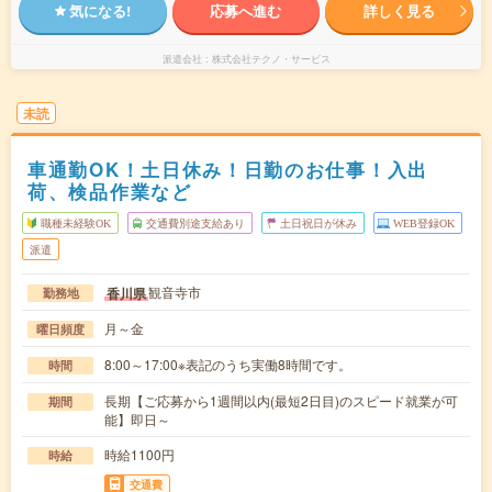
気になる!
応募へ進む
詳しく見る
派遣会社
株式会社テクノ・サービス
未読
車通勤OK！土日休み！日勤のお仕事！入出
荷、検品作業など
職種未経験OK
交通費別途支給あり
土日祝日が休み
WEB登録OK
派遣
観音寺市
香川県
勤務地
月～金
曜日頻度
8:00～17:00※表記のうち実働8時間です。
時間
長期【ご応募から1週間以内(最短2日目)のスピード就業が可
期間
能】即日～
時給1100円
時給
交通費