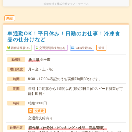
派遣会社
株式会社テクノ・サービス
未読
車通勤OK！平日休み！日勤のお仕事！冷凍食
品の仕分けなど
職種未経験OK
交通費別途支給あり
WEB登録OK
派遣
高松市
香川県
勤務地
月～金・土・祝
曜日頻度
8:30～17:00※表記のうち実働7時間30分です。
時間
長期【ご応募から1週間以内(最短2日目)のスピード就業が可
期間
能】即日～
時給1200円
時給
交通費
交通費支給有り
軽作業（仕分け・ピッキング・検品、商品管理）
仕事内容