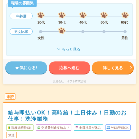
職場の雰囲気
年齢層
20代
30代
40代
50代
60代
男女比率
女性
男性
もっと見る
気になる!
応募へ進む
詳しく見る
派遣会社
オプト株式会社
未読
給与即払いOK！高時給！土日休み！日勤のお
仕事！洗浄業務
職種未経験OK
交通費別途支給あり
土日祝日が休み
WEB登録OK
派遣