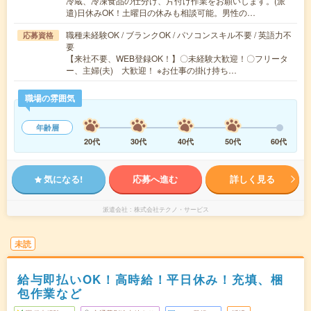
冷蔵、冷凍食品の仕分け、片付け作業をお願いします。(派
遣)日休みOK！土曜日の休みも相談可能。男性の…
職種未経験OK / ブランクOK / パソコンスキル不要 / 英語力不
応募資格
要
【来社不要、WEB登録OK！】〇未経験大歓迎！〇フリータ
ー、主婦(夫) 大歓迎！ ※お仕事の掛け持ち…
職場の雰囲気
年齢層
20代
30代
40代
50代
60代
気になる!
応募へ進む
詳しく見る
派遣会社
株式会社テクノ・サービス
未読
給与即払いOK！高時給！平日休み！充填、梱
包作業など