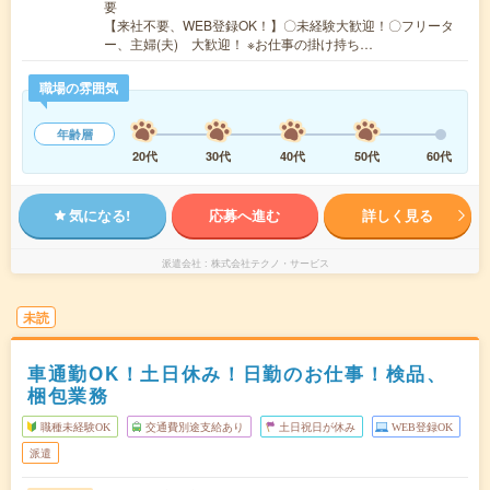
要
【来社不要、WEB登録OK！】〇未経験大歓迎！〇フリータ
ー、主婦(夫) 大歓迎！ ※お仕事の掛け持ち…
職場の雰囲気
年齢層
20代
30代
40代
50代
60代
気になる!
応募へ進む
詳しく見る
派遣会社
株式会社テクノ・サービス
未読
車通勤OK！土日休み！日勤のお仕事！検品、
梱包業務
職種未経験OK
交通費別途支給あり
土日祝日が休み
WEB登録OK
派遣