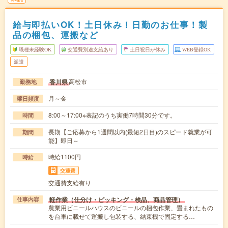
給与即払いOK！土日休み！日勤のお仕事！製
品の梱包、運搬など
職種未経験OK
交通費別途支給あり
土日祝日が休み
WEB登録OK
派遣
高松市
香川県
勤務地
月～金
曜日頻度
8:00～17:00※表記のうち実働7時間30分です。
時間
長期【ご応募から1週間以内(最短2日目)のスピード就業が可
期間
能】即日～
時給1100円
時給
交通費
交通費支給有り
軽作業（仕分け・ピッキング・検品、商品管理）
仕事内容
農業用ビニールハウスのビニールの梱包作業、畳まれたもの
を台車に載せて運搬し包装する、結束機で固定する…