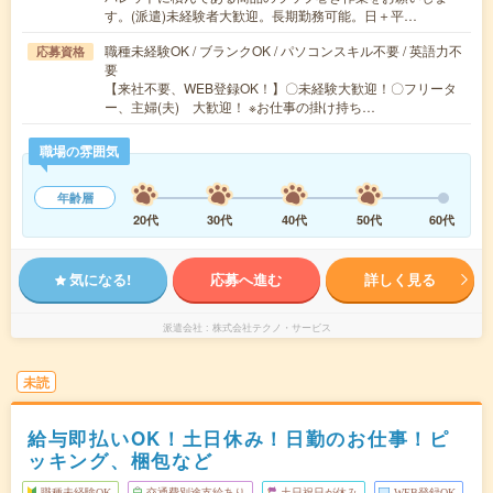
す。(派遣)未経験者大歓迎。長期勤務可能。日＋平…
職種未経験OK / ブランクOK / パソコンスキル不要 / 英語力不
応募資格
要
【来社不要、WEB登録OK！】〇未経験大歓迎！〇フリータ
ー、主婦(夫) 大歓迎！ ※お仕事の掛け持ち…
職場の雰囲気
年齢層
20代
30代
40代
50代
60代
気になる!
応募へ進む
詳しく見る
派遣会社
株式会社テクノ・サービス
未読
給与即払いOK！土日休み！日勤のお仕事！ピ
ッキング、梱包など
職種未経験OK
交通費別途支給あり
土日祝日が休み
WEB登録OK