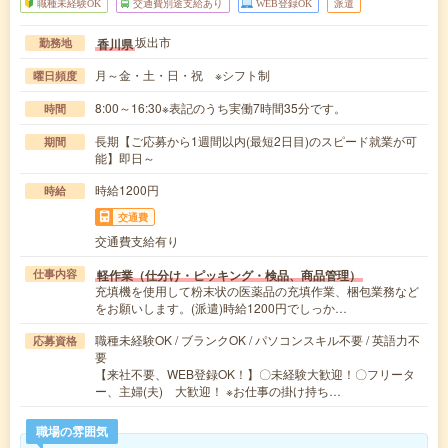
職種未経験OK
交通費別途支給あり
WEB登録OK
派遣
坂出市
香川県
勤務地
月～金・土・日・祝 ※シフト制
曜日頻度
8:00～16:30※表記のうち実働7時間35分です。
時間
長期【ご応募から1週間以内(最短2日目)のスピード就業が可
期間
能】即日～
時給1200円
時給
交通費
交通費支給有り
軽作業（仕分け・ピッキング・検品、商品管理）
仕事内容
充填機を使用して粉末状の医薬品の充填作業、梱包業務など
をお願いします。(派遣)時給1200円でしっか…
職種未経験OK / ブランクOK / パソコンスキル不要 / 英語力不
応募資格
要
【来社不要、WEB登録OK！】〇未経験大歓迎！〇フリータ
ー、主婦(夫) 大歓迎！ ※お仕事の掛け持ち…
職場の雰囲気