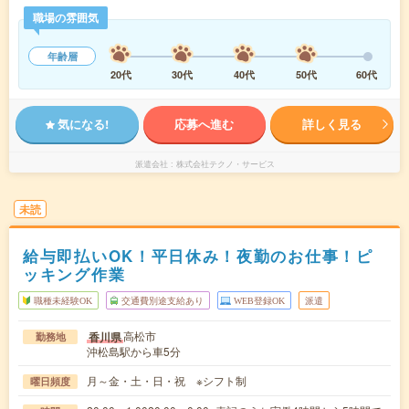
職場の雰囲気
年齢層
20代
30代
40代
50代
60代
気になる!
応募へ進む
詳しく見る
派遣会社
株式会社テクノ・サービス
未読
給与即払いOK！平日休み！夜勤のお仕事！ピ
ッキング作業
職種未経験OK
交通費別途支給あり
WEB登録OK
派遣
高松市
香川県
勤務地
沖松島駅から車5分
月～金・土・日・祝 ※シフト制
曜日頻度