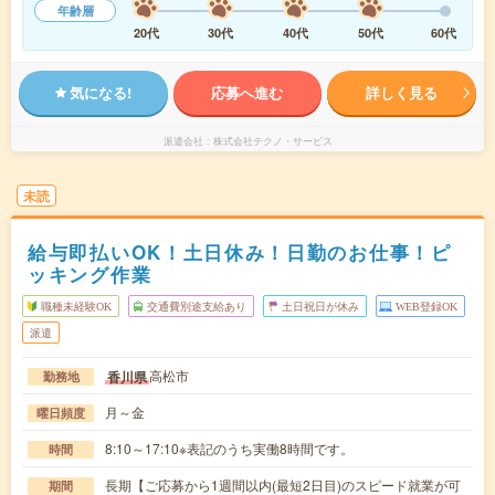
年齢層
20代
30代
40代
50代
60代
気になる!
応募へ進む
詳しく見る
派遣会社
株式会社テクノ・サービス
未読
給与即払いOK！土日休み！日勤のお仕事！ピ
ッキング作業
職種未経験OK
交通費別途支給あり
土日祝日が休み
WEB登録OK
派遣
高松市
香川県
勤務地
月～金
曜日頻度
8:10～17:10※表記のうち実働8時間です。
時間
長期【ご応募から1週間以内(最短2日目)のスピード就業が可
期間