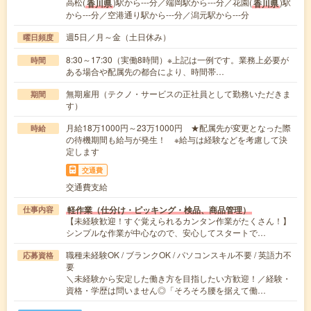
高松(
)駅から---分／端岡駅から---分／花園(
)駅
香川県
香川県
から---分／空港通り駅から---分／潟元駅から---分
週5日／月～金（土日休み）
曜日頻度
8:30～17:30（実働8時間）※上記は一例です。業務上必要が
時間
ある場合や配属先の都合により、時間帯…
無期雇用（テクノ・サービスの正社員として勤務いただきま
期間
す）
月給18万1000円～23万1000円 ★配属先が変更となった際
時給
の待機期間も給与が発生！ ※給与は経験などを考慮して決
定します
交通費
交通費支給
軽作業（仕分け・ピッキング・検品、商品管理）
仕事内容
【未経験歓迎！すぐ覚えられるカンタン作業がたくさん！】
シンプルな作業が中心なので、安心してスタートで…
職種未経験OK / ブランクOK / パソコンスキル不要 / 英語力不
応募資格
要
＼未経験から安定した働き方を目指したい方歓迎！／経験・
資格・学歴は問いません◎「そろそろ腰を据えて働…