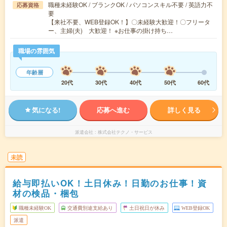
職種未経験OK / ブランクOK / パソコンスキル不要 / 英語力不
応募資格
要
【来社不要、WEB登録OK！】〇未経験大歓迎！〇フリータ
ー、主婦(夫) 大歓迎！ ※お仕事の掛け持ち…
職場の雰囲気
年齢層
20代
30代
40代
50代
60代
気になる!
応募へ進む
詳しく見る
派遣会社
株式会社テクノ・サービス
未読
給与即払いOK！土日休み！日勤のお仕事！資
材の検品・梱包
職種未経験OK
交通費別途支給あり
土日祝日が休み
WEB登録OK
派遣