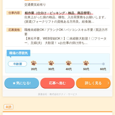
交通費支給有り
軽作業（仕分け・ピッキング・検品、商品管理）
仕事内容
出来上がった袋の検品、梱包、入出荷業務をお願いします。
(派遣)フォークリフトの資格ある方尚良。給食施…
職種未経験OK / ブランクOK / パソコンスキル不要 / 英語力不
応募資格
要
【来社不要、WEB登録OK！】〇未経験大歓迎！〇フリータ
ー、主婦(夫) 大歓迎！ ※お仕事の掛け持ち…
職場の雰囲気
年齢層
20代
30代
40代
50代
60代
気になる!
応募へ進む
詳しく見る
派遣会社
株式会社テクノ・サービス
未読