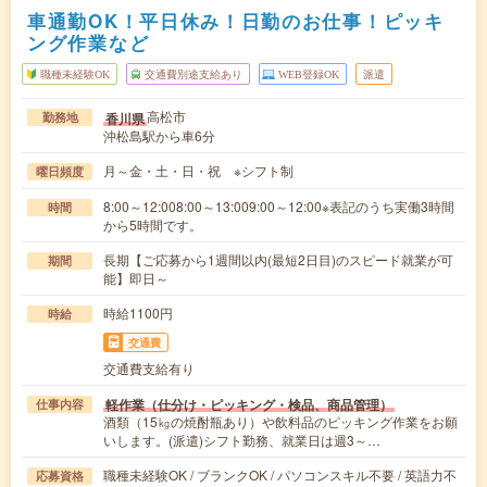
車通勤OK！平日休み！日勤のお仕事！ピッキ
ング作業など
職種未経験OK
交通費別途支給あり
WEB登録OK
派遣
高松市
香川県
勤務地
沖松島駅から車6分
月～金・土・日・祝 ※シフト制
曜日頻度
8:00～12:008:00～13:009:00～12:00※表記のうち実働3時間
時間
から5時間です。
長期【ご応募から1週間以内(最短2日目)のスピード就業が可
期間
能】即日～
時給1100円
時給
交通費
交通費支給有り
軽作業（仕分け・ピッキング・検品、商品管理）
仕事内容
酒類（15㎏の焼酎瓶あり）や飲料品のピッキング作業をお願
いします。(派遣)シフト勤務、就業日は週3～…
職種未経験OK / ブランクOK / パソコンスキル不要 / 英語力不
応募資格