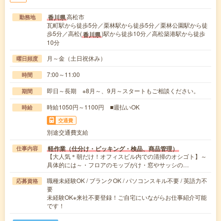
高松市
香川県
勤務地
瓦町駅から徒歩5分／栗林駅から徒歩5分／栗林公園駅から徒
歩5分／高松(
)駅から徒歩10分／高松築港駅から徒歩
香川県
10分
月～金（土日祝休み）
曜日頻度
7:00～11:00
時間
即日～長期 ※8月～、9月～スタートもご相談ください。
期間
時給1050円～1100円 ■週払いOK
時給
交通費
別途交通費支給
軽作業（仕分け・ピッキング・検品、商品管理）
仕事内容
【大人気＊朝だけ！オフィスビル内での清掃のオシゴト】～
具体的には～・フロアのモップがけ・窓やサッシの…
職種未経験OK / ブランクOK / パソコンスキル不要 / 英語力不
応募資格
要
未経験OK※来社不要登録！ご自宅にいながらお仕事紹介可能
です！