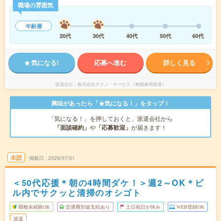
職場の雰囲気
年齢層
20代
30代
40代
50代
60代
気になる!
応募へ進む
詳しく見る
派遣会社
株式会社テクノ・サービス（無期雇用派遣）
興味があったら「★気になる！」をタップ！
「気になる！」を押しておくと、派遣会社から
「面談確約」
や
「応募歓迎」
が届きます！
未読
掲載日
2026/07/31
＜50代応援＊朝の4時間ダケ！＞週2～OK＊ビ
ル内でサクッと清掃のオシゴト
職種未経験OK
交通費別途支給あり
土日祝日が休み
WEB登録OK
派遣