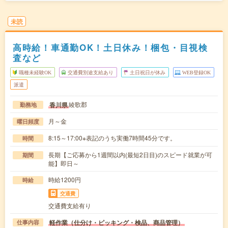
未読
高時給！車通勤OK！土日休み！梱包・目視検
査など
職種未経験OK
交通費別途支給あり
土日祝日が休み
WEB登録OK
派遣
綾歌郡
香川県
勤務地
月～金
曜日頻度
8:15～17:00※表記のうち実働7時間45分です。
時間
長期【ご応募から1週間以内(最短2日目)のスピード就業が可
期間
能】即日～
時給1200円
時給
交通費
交通費支給有り
軽作業（仕分け・ピッキング・検品、商品管理）
仕事内容