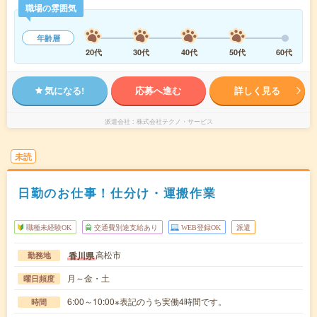
職場の雰囲気
年齢層
20代
30代
40代
50代
60代
気になる!
応募へ進む
詳しく見る
派遣会社
株式会社テクノ・サービス
未読
日勤のお仕事！仕分け・運搬作業
職種未経験OK
交通費別途支給あり
WEB登録OK
派遣
高松市
香川県
勤務地
月～金・土
曜日頻度
6:00～10:00※表記のうち実働4時間です。
時間