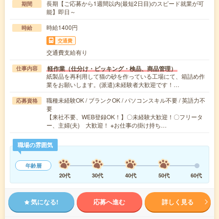
長期【ご応募から1週間以内(最短2日目)のスピード就業が可
期間
能】即日～
時給1400円
時給
交通費
交通費支給有り
軽作業（仕分け・ピッキング・検品、商品管理）
仕事内容
紙製品を再利用して猫の砂を作っている工場にて、箱詰め作
業をお願いします。(派遣)未経験者大歓迎です！…
職種未経験OK / ブランクOK / パソコンスキル不要 / 英語力不
応募資格
要
【来社不要、WEB登録OK！】〇未経験大歓迎！〇フリータ
ー、主婦(夫) 大歓迎！ ※お仕事の掛け持ち…
職場の雰囲気
年齢層
20代
30代
40代
50代
60代
気になる!
応募へ進む
詳しく見る