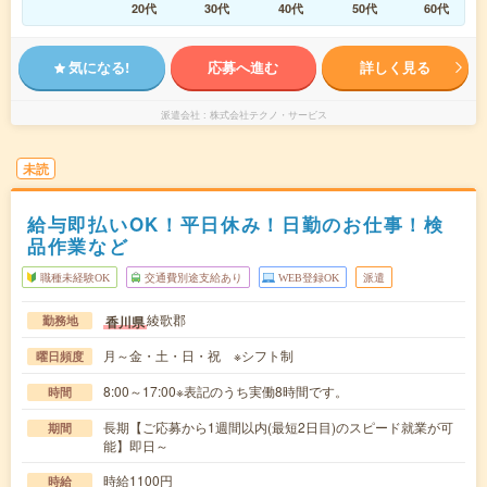
20代
30代
40代
50代
60代
気になる!
応募へ進む
詳しく見る
派遣会社
株式会社テクノ・サービス
未読
給与即払いOK！平日休み！日勤のお仕事！検
品作業など
職種未経験OK
交通費別途支給あり
WEB登録OK
派遣
綾歌郡
香川県
勤務地
月～金・土・日・祝 ※シフト制
曜日頻度
8:00～17:00※表記のうち実働8時間です。
時間
長期【ご応募から1週間以内(最短2日目)のスピード就業が可
期間
能】即日～
時給1100円
時給