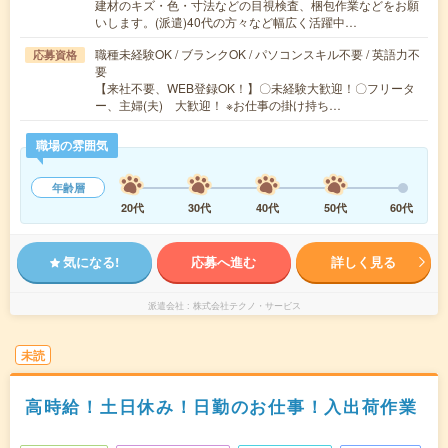
建材のキズ・色・寸法などの目視検査、梱包作業などをお願
いします。(派遣)40代の方々など幅広く活躍中…
職種未経験OK / ブランクOK / パソコンスキル不要 / 英語力不
応募資格
要
【来社不要、WEB登録OK！】〇未経験大歓迎！〇フリータ
ー、主婦(夫) 大歓迎！ ※お仕事の掛け持ち…
職場の雰囲気
年齢層
20代
30代
40代
50代
60代
気になる!
応募へ進む
詳しく見る
派遣会社
株式会社テクノ・サービス
未読
高時給！土日休み！日勤のお仕事！入出荷作業