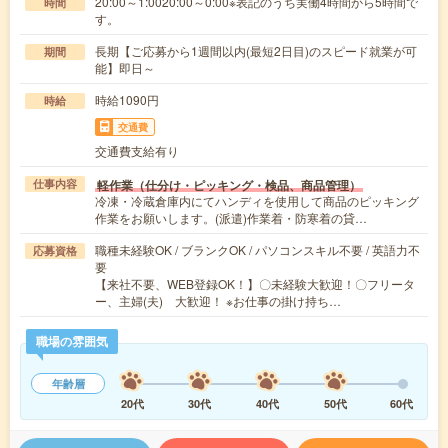
20:00～1:0020:00～0:00※表記のうち実働4時間から5時間で
時間
す。
長期【ご応募から1週間以内(最短2日目)のスピード就業が可
期間
能】即日～
時給1090円
時給
交通費
交通費支給有り
軽作業（仕分け・ピッキング・検品、商品管理）
仕事内容
冷凍・冷蔵倉庫内にてハンディを使用して商品のピッキング
作業をお願いします。(派遣)作業着・防寒着の貸…
職種未経験OK / ブランクOK / パソコンスキル不要 / 英語力不
応募資格
要
【来社不要、WEB登録OK！】〇未経験大歓迎！〇フリータ
ー、主婦(夫) 大歓迎！ ※お仕事の掛け持ち…
職場の雰囲気
年齢層
20代
30代
40代
50代
60代