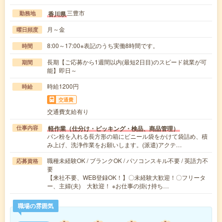
三豊市
香川県
勤務地
月～金
曜日頻度
8:00～17:00※表記のうち実働8時間です。
時間
長期【ご応募から1週間以内(最短2日目)のスピード就業が可
期間
能】即日～
時給1200円
時給
交通費
交通費支給有り
軽作業（仕分け・ピッキング・検品、商品管理）
仕事内容
パン粉を入れる長方形の箱にビニール袋をかけて袋詰め、積
み上げ、洗浄作業をお願いします。(派遣)アクテ…
職種未経験OK / ブランクOK / パソコンスキル不要 / 英語力不
応募資格
要
【来社不要、WEB登録OK！】〇未経験大歓迎！〇フリータ
ー、主婦(夫) 大歓迎！ ※お仕事の掛け持ち…
職場の雰囲気