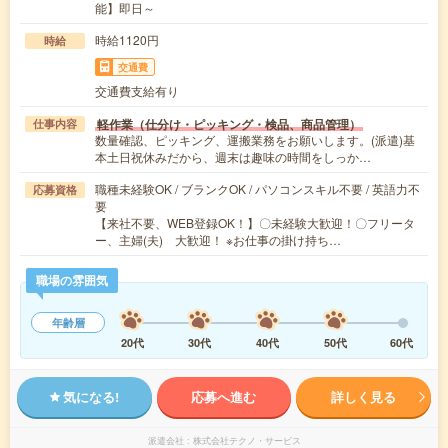
能】即日～
時給1120円
時給
交通費
交通費支給有り
軽作業（仕分け・ピッキング・検品、商品管理）
仕事内容
数量確認、ピッキング、運搬業務をお願いします。(派遣)基
本土日祝休みだから、週末は趣味の時間をしっか…
職種未経験OK / ブランクOK / パソコンスキル不要 / 英語力不
応募資格
要
【来社不要、WEB登録OK！】〇未経験大歓迎！〇フリータ
ー、主婦(夫) 大歓迎！ ※お仕事の掛け持ち…
職場の雰囲気
年齢層
20代
30代
40代
50代
60代
気になる!
応募へ進む
詳しく見る
派遣会社
株式会社テクノ・サービス