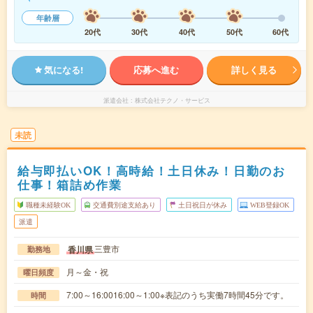
年齢層
20代
30代
40代
50代
60代
気になる!
応募へ進む
詳しく見る
派遣会社
株式会社テクノ・サービス
未読
給与即払いOK！高時給！土日休み！日勤のお
仕事！箱詰め作業
職種未経験OK
交通費別途支給あり
土日祝日が休み
WEB登録OK
派遣
三豊市
香川県
勤務地
月～金・祝
曜日頻度
7:00～16:0016:00～1:00※表記のうち実働7時間45分です。
時間