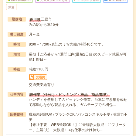
派遣
三豊市
香川県
勤務地
みの駅から車15分
月～金
曜日頻度
8:00～17:00※表記のうち実働7時間40分です。
時間
長期【ご応募から1週間以内(最短2日目)のスピード就業が可
期間
能】即日～
時給1100円
時給
交通費
交通費支給有り
軽作業（仕分け・ピッキング・検品、商品管理）
仕事内容
ハンディを使用してのピッキング作業、台車に空き箱を載せ
て移動しながら製品を入れる、ガムテープでの梱包…
職種未経験OK / ブランクOK / パソコンスキル不要 / 英語力不
応募資格
要
【来社不要、WEB登録OK！】〇未経験大歓迎！〇フリータ
ー、主婦(夫) 大歓迎！ ※お仕事の掛け持ち…