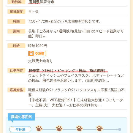
観音寺市
香川県
勤務地
月～金
曜日頻度
7:50～17:30※表記のうち実働8時間10分です。
時間
長期【ご応募から1週間以内(最短2日目)のスピード就業が可
期間
能】即日～
時給1050円
時給
交通費
交通費支給有り
軽作業（仕分け・ピッキング・検品、商品管理）
仕事内容
ウェットティッシュやフェイスマスク、ボディーシートなど
の検品、梱包業務をお願いします。(派遣)空調あ…
職種未経験OK / ブランクOK / パソコンスキル不要 / 英語力不
応募資格
要
【来社不要、WEB登録OK！】〇未経験大歓迎！〇フリータ
ー、主婦(夫) 大歓迎！ ※お仕事の掛け持ち…
職場の雰囲気
年齢層