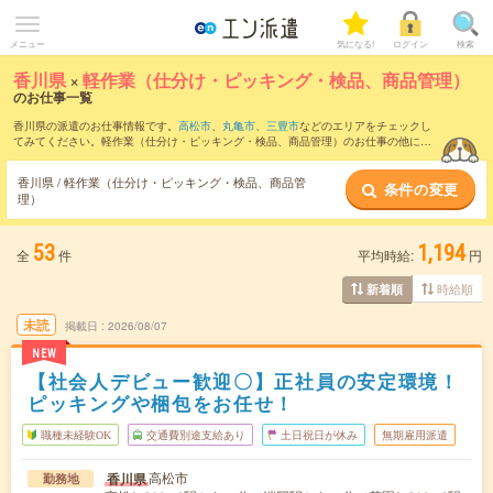
メニュー
気になる!
ログイン
検索
香川県
×
軽作業（仕分け・ピッキング・検品、商品管理）
のお仕事一覧
香川県の派遣のお仕事情報です。
高松市
、
丸亀市
、
三豊市
などのエリアをチェックし
てみてください。軽作業（仕分け・ピッキング・検品、商品管理）のお仕事の他に、
製造（組立・加工）
、
マシンオペレーター
、
食品加工
などを取り揃えています。さら
に、
短期
・
単発
などの期間や、
職種未経験OK
などのこだわり条件で絞り込んでいただ
香川県 / 軽作業（仕分け・ピッキング・検品、商品管
条件の変更
けます。職種辞典：
軽作業（仕分け・ピッキング・検品、商品管理）のお仕事とは？
理）
とは？
53
1,194
全
件
平均時給:
円
時給順
新着順
未読
掲載日
2026/08/07
NEW
【社会人デビュー歓迎〇】正社員の安定環境！
ピッキングや梱包をお任せ！
職種未経験OK
交通費別途支給あり
土日祝日が休み
無期雇用派遣
高松市
香川県
勤務地