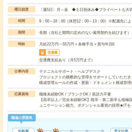
曜日頻度
〔週5日〕月～金 ◆土日祝休み◆プライベートも大
時間
9：00～18：00（休憩12：00～13：00）※配属先に
期間
長期（当社と期間の定めのない雇用契約を結びます）
時給
月給22万円～55万円＋各種手当＋賞与年2回
交通費
交通費支給あり（月5万円まで）
仕事内容
テクニカルサポート・ヘルプデスク
プロジェクトの横断的な管理をサポートしていただき
構成管理ルールの作成・更新・ドキュメント構成管理
応募資格
職種未経験OK / ブランクOK / 英語力不要
【高卒以上／完全未経験OK】既卒・第二新卒も積極
ュニケーション能力、ポテンシャル重視の採用★ITを
職場の雰囲気
年齢層
男女比率