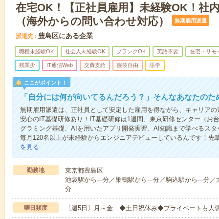
在宅OK！【正社員雇用】未経験OK！社
（海外からの問い合わせ対応）
無期雇用派遣
豊島区にある企業
派遣先
職種未経験OK
社会人未経験OK
ブランクOK
英語不要
在宅・リモ
残業少
IT通信Web
交費支給
服装自由
語学
ここがポイント！
「自分には何が向いてるんだろう？」そんなあなたのた
無期雇用派遣は、正社員として安定した雇用を得ながら、キャリアの
安心のIT基礎研修あり！IT基礎研修は1週間、東京研修センター（お台
グラミング基礎、AIを用いたアプリ開発実習、AI知識まで学べるス
毎月120名以上が未経験からエンジニアデビューしているんです！先
を見る
勤務地
東京都豊島区
池袋駅から---分／巣鴨駅から---分／駒込駅から---分／大
分
曜日頻度
〔週5日〕月～金 ◆土日祝休み◆プライベートも大