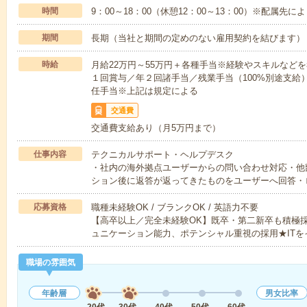
時間
9：00～18：00（休憩12：00～13：00）※配属先に
期間
長期（当社と期間の定めのない雇用契約を結びます）
時給
月給22万円～55万円＋各種手当※経験やスキルなど
１回賞与／年２回諸手当／残業手当（100%別途支給
任手当※上記は規定による
交通費
交通費支給あり（月5万円まで）
仕事内容
テクニカルサポート・ヘルプデスク
・社内の海外拠点ユーザーからの問い合わせ対応・他
ション後に返答が返ってきたものをユーザーへ回答・
応募資格
職種未経験OK / ブランクOK / 英語力不要
【高卒以上／完全未経験OK】既卒・第二新卒も積極
ュニケーション能力、ポテンシャル重視の採用★ITを
職場の雰囲気
年齢層
男女比率
20代
30代
40代
50代
60代