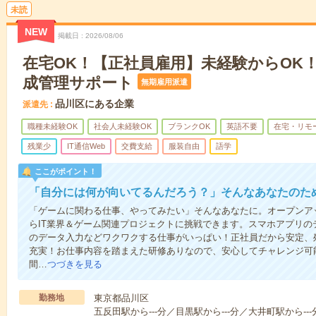
未読
NEW
掲載日
2026/08/06
在宅OK！【正社員雇用】未経験からOK！
成管理サポート
無期雇用派遣
品川区にある企業
派遣先
職種未経験OK
社会人未経験OK
ブランクOK
英語不要
在宅・リモ
残業少
IT通信Web
交費支給
服装自由
語学
ここがポイント！
「自分には何が向いてるんだろう？」そんなあなたのた
「ゲームに関わる仕事、やってみたい」そんなあなたに。オープンア
らIT業界＆ゲーム関連プロジェクトに挑戦できます。スマホアプリの
のデータ入力などワクワクする仕事がいっぱい！正社員だから安定、
充実！お仕事内容を踏まえた研修ありなので、安心してチャレンジ可能
間…
つづきを見る
勤務地
東京都品川区
五反田駅から---分／目黒駅から---分／大井町駅から---