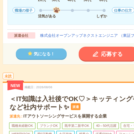
職場の様子
仕事の仕方
活気がある
しずか
株式会社オープンアップネクストエンジニア （東証
派遣会社
応募する
気になる！
未読
NEW
掲載日
2026/08/06
＜IT知識は入社後でOK♡＞キッティン
など社内サポート✨
派遣
ITアウトソーシングサービスを展開する企業
派遣先
職種未経験OK
ブランクOK
既卒第二新卒OK
40～50代活躍
在宅・