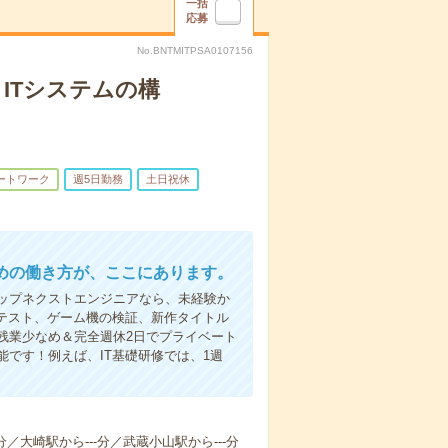
一括
応募
No.BNTMITPSA0107156
ITシステムの構
ートワーク
週5日勤務
土日祝休
めの働き方が、ここにあります。
ップネクストエンジニアなら、未経験か
テスト、ゲーム機の検証、新作タイトル
残業少なめ＆完全週休2日でプライベート
です！例えば、IT基礎研修では、1週
分／大崎駅から---分／武蔵小山駅から---分