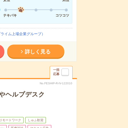
テキパキ
コツコツ
プライム上場企業グループ）
詳しく見る
一括
応募
No.FESHIP-R-IV-122010
グやヘルプデスク
リモートワーク
しゅふ歓迎