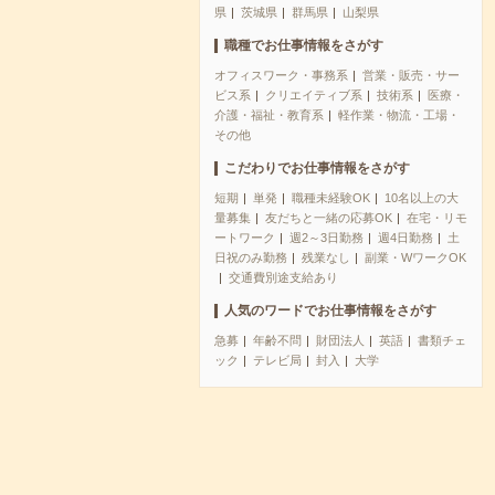
県
茨城県
群馬県
山梨県
職種でお仕事情報をさがす
オフィスワーク・事務系
営業・販売・サー
ビス系
クリエイティブ系
技術系
医療・
介護・福祉・教育系
軽作業・物流・工場・
その他
こだわりでお仕事情報をさがす
短期
単発
職種未経験OK
10名以上の大
量募集
友だちと一緒の応募OK
在宅・リモ
ートワーク
週2～3日勤務
週4日勤務
土
日祝のみ勤務
残業なし
副業・WワークOK
交通費別途支給あり
人気のワードでお仕事情報をさがす
急募
年齢不問
財団法人
英語
書類チェ
ック
テレビ局
封入
大学