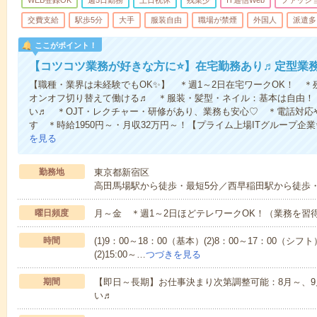
WEB登録OK
週5日勤務
土日祝休
残業少
IT通信Web
ファッシ
交費支給
駅歩5分
大手
服装自由
職場が禁煙
外国人
派遣多
ここがポイント！
【コツコツ業務が好きな方に⭐】在宅勤務あり♬定型業
【職種・業界は未経験でもOK✨】 ＊週1～2日在宅ワークOK！ 
オンオフ切り替えて働ける♬ ＊服装・髪型・ネイル：基本は自由！
い♬ ＊OJT・レクチャー・研修があり、業務も安心♡ ＊電話対応
す ＊時給1950円～・月収32万円～！【プライム上場ITグループ企
を見る
勤務地
東京都新宿区
高田馬場駅から徒歩・最短5分／西早稲田駅から徒歩・
曜日頻度
月～金 ＊週1～2日ほどテレワークOK！（業務を習
時間
(1)9：00～18：00（基本）(2)8：00～17：00（シフト
(2)15:00～…
つづきを見る
期間
【即日～長期】お仕事決まり次第調整可能：8月～、9
い♬