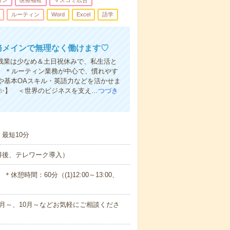
ョン
医療福祉
マスコミ広告
ルーティン
Word
Excel
語学
務メインで無理なく働けます♡
＊残業は少なめ＆土日祝休みで、私生活と
 ＊ルーティン業務が中心で、慣れやす
や基本OAスキル・英語力などを活かせま
業✨】 ＜世界のビジネスを支え…
つづき
最短10分
得後、テレワーク導入）
）＊休憩時間：60分（(1)12:00～13:00、
月～、10月～などお気軽にご相談くださ