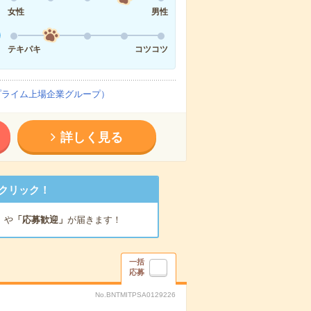
女性
男性
テキパキ
コツコツ
プライム上場企業グループ）
詳しく見る
クリック！
」
や
「応募歓迎」
が届きます！
一括
応募
No.BNTMITPSA0129226