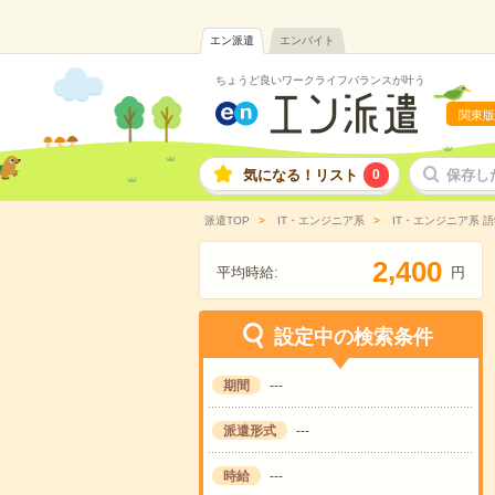
エン派遣
エンバイト
ちょうど良いワークライフバランスが叶う
関東版
気になる！リスト
0
保存し
派遣TOP
IT・エンジニア系
IT・エンジニア系 
,
2
4
0
0
平均時給:
円
設定中の検索条件
期間
---
派遣形式
---
時給
---