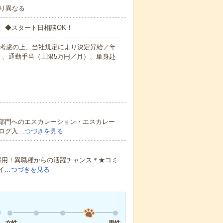
より異なる
 ◆スタート日相談OK！
を考慮の上、当社規定により決定昇給／年
）、通勤手当（上限5万円／月）、単身赴
部門へのエスカレーション・エスカレー
ログ入…
つづきを見る
採用！異職種からの活躍チャンス＊★コミ
イ…
つづきを見る
女性
男性