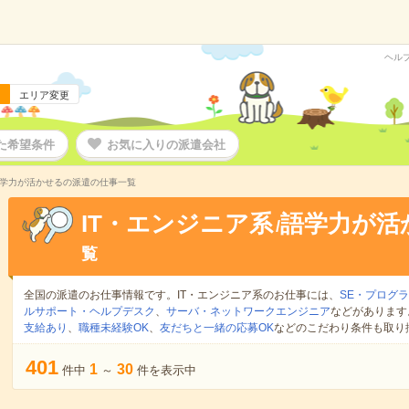
ヘル
エリア変更
た希望条件
お気に入りの派遣会社
語学力が活かせるの派遣の仕事一覧
IT・エンジニア系
語学力が活
/
覧
全国の派遣のお仕事情報です。IT・エンジニア系のお仕事には、
SE・プログ
ルサポート・ヘルプデスク
、
サーバ・ネットワークエンジニア
などがあります
支給あり
、
職種未経験OK
、
友だちと一緒の応募OK
などのこだわり条件も取り
401
1
30
件中
～
件を表示中