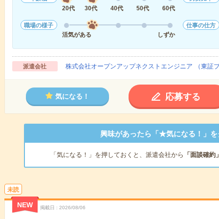
20代
30代
40代
50代
60代
職場の様子
仕事の仕方
活気がある
しずか
株式会社オープンアップネクストエンジニア （東証
派遣会社
応募する
気になる！
興味があったら「★気になる！」を
「気になる！」を押しておくと、派遣会社から
「面談確約
未読
NEW
掲載日
2026/08/06