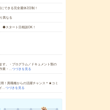
切にできる完全週休2日制！
より異なる
 ◆スタート日相談OK！
ます。・プログラム／ドキュメント類の
作業・…
つづきを見る
採用！異職種からの活躍チャンス＊★コミ
イ…
つづきを見る