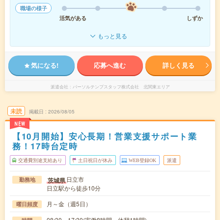
職場の様子
活気がある
しずか
もっと見る
気になる!
応募へ進む
詳しく見る
派遣会社
パーソルテンプスタッフ株式会社 北関東エリア
未読
掲載日
2026/08/05
NEW
【10月開始】安心長期！営業支援サポート業
務！17時台定時
交通費別途支給あり
土日祝日が休み
WEB登録OK
派遣
日立市
茨城県
勤務地
日立駅から徒歩10分
月～金（週5日）
曜日頻度
08:30～17:30(実働8時間 休憩1時間)