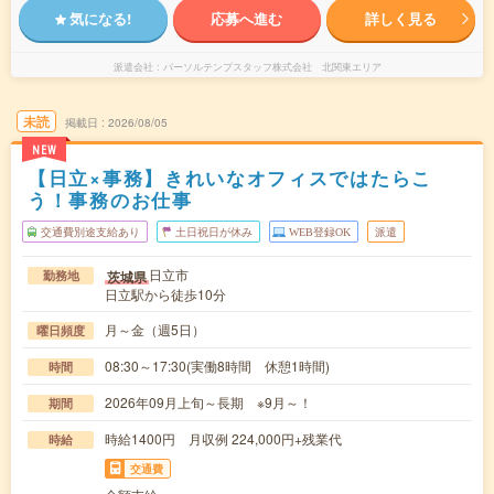
気になる!
応募へ進む
詳しく見る
派遣会社
パーソルテンプスタッフ株式会社 北関東エリア
未読
掲載日
2026/08/05
NEW
【日立×事務】きれいなオフィスではたらこ
う！事務のお仕事
交通費別途支給あり
土日祝日が休み
WEB登録OK
派遣
日立市
茨城県
勤務地
日立駅から徒歩10分
月～金（週5日）
曜日頻度
08:30～17:30(実働8時間 休憩1時間)
時間
2026年09月上旬～長期 ※9月～！
期間
時給1400円 月収例 224,000円+残業代
時給
交通費