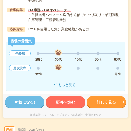
全額支給
OA事務・OAオペレーター
仕事内容
・各担当者へのメール送信や返信でのやり取り・納期調整、
在庫管理・工程管理業務
Excelを使用した集計業務経験がある方
応募資格
職場の雰囲気
年齢層
20代
30代
40代
50代
60代
男女比率
女性
男性
もっと見る
気になる!
応募へ進む
詳しく見る
派遣会社
パーソルテンプスタッフ株式会社 北関東エリア
未読
掲載日
2026/08/05