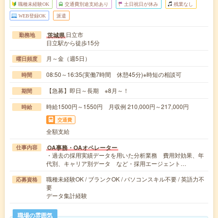
職種未経験OK
交通費別途支給あり
土日祝日が休み
残業なし
WEB登録OK
派遣
日立市
茨城県
勤務地
日立駅から徒歩15分
月～金（週5日）
曜日頻度
08:50～16:35(実働7時間 休憩45分)※時短の相談可
時間
【急募】即日～長期 ※8月～！
期間
時給1500円～1550円 月収例 210,000円～217,000円
時給
交通費
全額支給
OA事務・OAオペレーター
仕事内容
・過去の採用実績データを用いた分析業務 費用対効果、年
代別、キャリア別データ など・採用エージェント…
職種未経験OK / ブランクOK / パソコンスキル不要 / 英語力不
応募資格
要
データ集計経験
職場の雰囲気