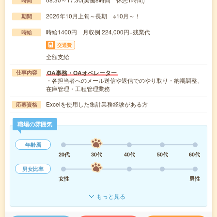
時間
2026年10月上旬～長期 ※10月～！
期間
時給1400円 月収例 224,000円+残業代
時給
交通費
全額支給
OA事務・OAオペレーター
仕事内容
・各担当者へのメール送信や返信でのやり取り・納期調整、
在庫管理・工程管理業務
Excelを使用した集計業務経験がある方
応募資格
職場の雰囲気
年齢層
20代
30代
40代
50代
60代
男女比率
女性
男性
もっと見る