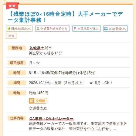
NEW
【残業ほぼ0×16時台定時】大手メーカーでデ
ータ集計事務！
職種未経験OK
交通費別途支給あり
土日祝日が休み
WEB登録OK
派遣
土浦市
茨城県
勤務地
神立駅から徒歩15分
月～金
曜日頻度
8:15～16:45(実働:7時間45分) (休憩45分)
時間
2026/10/上旬～長期（3カ月以上） ★10月～OK！
期間
時給1450円
時給
交通費
交通費支給
OA事務・OAオペレーター
仕事内容
建設機械メーカーでの一般事務です。事業部内で使用する各
種データの収集や集計、管理業務を中心にお任せし…