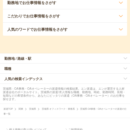
勤務地
でお仕事情報をさがす
こだわり
でお仕事情報をさがす
人気のワード
でお仕事情報をさがす
勤務地 / 路線・駅
職種
人気の検索インデックス
茨城県 - OA事務・OAオペレーターの派遣情報の検索結果。エン派遣は、エンが運営する人材
派遣会社のポータルサイト。茨城県の派遣/求人情報を職種、勤務地、時給、勤務時間、長期・
短期などの希望条件から、あなたにピッタリの派遣（OA事務・OAオペレーター）のお仕事を
探せます。
派遣TOP
関東
茨城県
茨城県 オフィスワーク・事務系
茨城県 OA事務・OAオペレーターの派遣の仕
事一覧
個人情報の取り扱いについて
ご利用規約