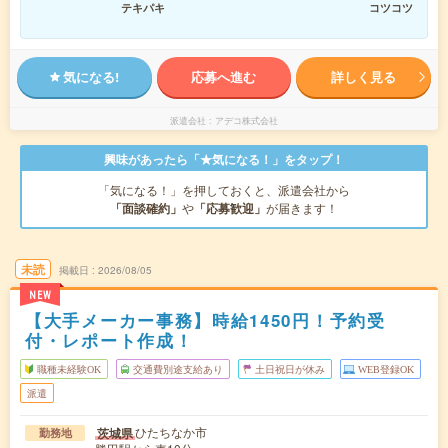
テキパキ
コツコツ
気になる!
応募へ進む
詳しく見る
派遣会社
アデコ株式会社
興味があったら「★気になる！」をタップ！
「気になる！」を押しておくと、派遣会社から
「面談確約」
や
「応募歓迎」
が届きます！
未読
掲載日
2026/08/05
NEW
【大手メーカー事務】時給1450円！予約受
付・レポート作成！
職種未経験OK
交通費別途支給あり
土日祝日が休み
WEB登録OK
派遣
ひたちなか市
茨城県
勤務地