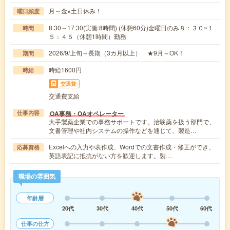
月～金※土日休み！
曜日頻度
8:30～17:30(実働:8時間) (休憩60分)金曜日のみ８：３０~１
時間
５：４５（休憩1時間）勤務
2026/9/上旬～長期（3カ月以上） ★9月～OK！
期間
時給1600円
時給
交通費
交通費支給
OA事務・OAオペレーター
仕事内容
大手製薬企業での事務サポートです。治験薬を扱う部門で、
文書管理や社内システムの操作などを通じて、製造…
Excelへの入力や表作成、Wordでの文書作成・修正ができ、
応募資格
英語表記に抵抗がない方を歓迎します。製…
職場の雰囲気
年齢層
20代
30代
40代
50代
60代
仕事の仕方