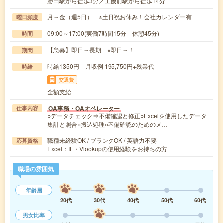
勝田駅から徒歩3分／工機前駅から徒歩14分
月～金（週5日） ※土日祝お休み！会社カレンダー有
曜日頻度
09:00～17:00(実働7時間15分 休憩45分)
時間
【急募】即日～長期 ※即日～！
期間
時給1350円 月収例 195,750円+残業代
時給
交通費
全額支給
OA事務・OAオペレーター
仕事内容
○データチェック⇒不備確認と修正○Excelを使用したデータ
集計と照合○振込処理○不備確認のためのメ…
職種未経験OK / ブランクOK / 英語力不要
応募資格
Excel：IF・Vlookupの使用経験をお持ちの方
職場の雰囲気
年齢層
20代
30代
40代
50代
60代
男女比率