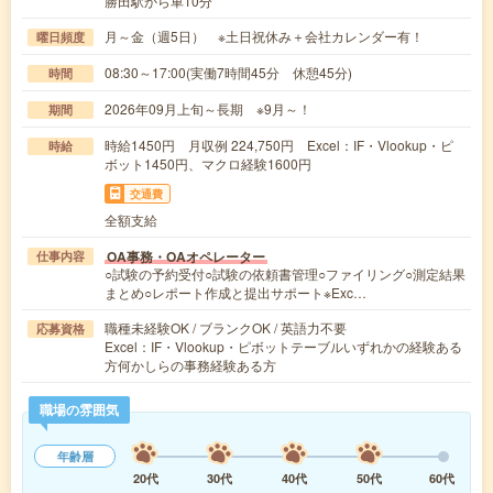
勝田駅から車10分
月～金（週5日） ※土日祝休み＋会社カレンダー有！
曜日頻度
08:30～17:00(実働7時間45分 休憩45分)
時間
2026年09月上旬～長期 ※9月～！
期間
時給1450円 月収例 224,750円 Excel：IF・Vlookup・ピ
時給
ボット1450円、マクロ経験1600円
交通費
全額支給
OA事務・OAオペレーター
仕事内容
○試験の予約受付○試験の依頼書管理○ファイリング○測定結果
まとめ○レポート作成と提出サポート※Exc…
職種未経験OK / ブランクOK / 英語力不要
応募資格
Excel：IF・Vlookup・ピボットテーブルいずれかの経験ある
方何かしらの事務経験ある方
職場の雰囲気
年齢層
20代
30代
40代
50代
60代