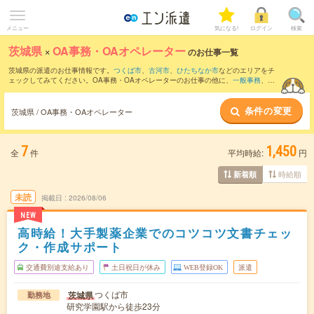
メニュー
気になる!
ログイン
検索
茨城県
×
OA事務・OAオペレーター
のお仕事一覧
茨城県の派遣のお仕事情報です。
つくば市
、
古河市
、
ひたちなか市
などのエリアをチ
ェックしてみてください。OA事務・OAオペレーターのお仕事の他に、
一般事務
、
営
業事務
、
総務・人事・労務
などを取り揃えています。さらに、
短期
・
単発
などの期間
や、
職種未経験OK
などのこだわり条件で絞り込んでいただけます。職種辞典：
OA事
条件の変更
務・OAオペレーターのお仕事とは？とは？
茨城県 / OA事務・OAオペレーター
7
1,450
全
件
平均時給:
円
時給順
新着順
未読
掲載日
2026/08/06
NEW
高時給！大手製薬企業でのコツコツ文書チェッ
ク・作成サポート
交通費別途支給あり
土日祝日が休み
WEB登録OK
派遣
つくば市
茨城県
勤務地
研究学園駅から徒歩23分