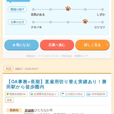
職場の様子
活気がある
しずか
仕事の仕方
テキパキ
コツコツ
気になる!
応募へ進む
詳しく見る
派遣会社
パーソルテンプスタッフ株式会社 北関東エリア
未読
掲載日
2026/08/01
【OA事務×長期】直雇用切り替え実績あり！勝
田駅から徒歩圏内
職種未経験OK
交通費別途支給あり
土日祝日が休み
WEB登録OK
派遣
ひたちなか市
茨城県
勤務地