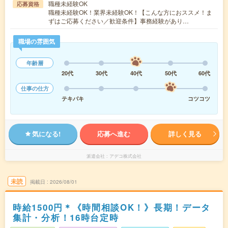
職種未経験OK
応募資格
職種未経験OK！業界未経験OK！【こんな方におススメ！ま
ずはご応募ください／歓迎条件】事務経験があり…
職場の雰囲気
年齢層
20代
30代
40代
50代
60代
仕事の仕方
テキパキ
コツコツ
気になる!
応募へ進む
詳しく見る
派遣会社
アデコ株式会社
未読
掲載日
2026/08/01
時給1500円＊《時間相談OK！》長期！データ
集計・分析！16時台定時