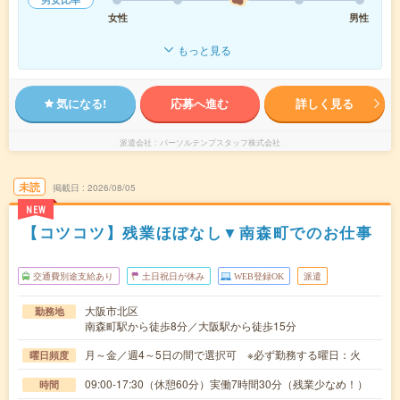
女性
男性
もっと見る
気になる!
応募へ進む
詳しく見る
派遣会社
パーソルテンプスタッフ株式会社
未読
掲載日
2026/08/05
NEW
【コツコツ】残業ほぼなし▼南森町でのお仕事
交通費別途支給あり
土日祝日が休み
WEB登録OK
派遣
大阪市北区
勤務地
南森町駅から徒歩8分／大阪駅から徒歩15分
月～金／週4～5日の間で選択可 ※必ず勤務する曜日：火
曜日頻度
09:00-17:30（休憩60分）実働7時間30分（残業少なめ！）
時間