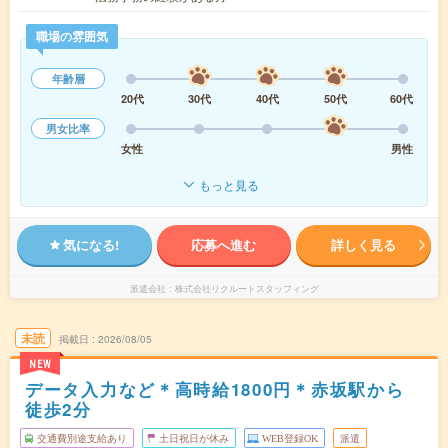
職場の雰囲気
年齢層
20代
30代
40代
50代
60代
男女比率
女性
男性
もっと見る
気になる!
応募へ進む
詳しく見る
派遣会社
株式会社リクルートスタッフィング
未読
掲載日
2026/08/05
NEW
データ入力など＊高時給1800円＊赤坂駅から
徒歩2分
交通費別途支給あり
土日祝日が休み
WEB登録OK
派遣