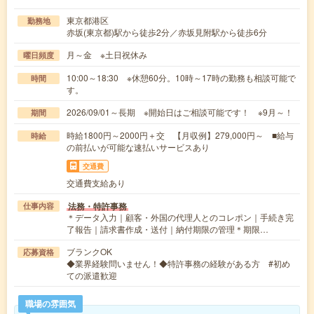
東京都港区
勤務地
赤坂(東京都)駅から徒歩2分／赤坂見附駅から徒歩6分
月～金 ※土日祝休み
曜日頻度
10:00～18:30 ※休憩60分。10時～17時の勤務も相談可能で
時間
す。
2026/09/01～長期 ※開始日はご相談可能です！ ※9月～！
期間
時給1800円～2000円＋交 【月収例】279,000円～ ■給与
時給
の前払いが可能な速払いサービスあり
交通費
交通費支給あり
法務・特許事務
仕事内容
＊データ入力｜顧客・外国の代理人とのコレポン｜手続き完
了報告｜請求書作成・送付｜納付期限の管理＊期限…
ブランクOK
応募資格
◆業界経験問いません！◆特許事務の経験がある方 #初め
ての派遣歓迎
職場の雰囲気