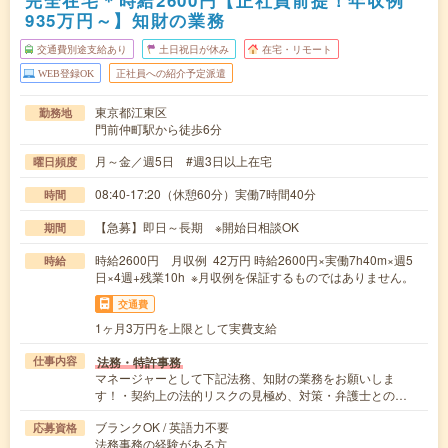
完全在宅＊時給2600円【正社員前提！年収例
935万円～】知財の業務
交通費別途支給あり
土日祝日が休み
在宅・リモート
WEB登録OK
正社員への紹介予定派遣
東京都江東区
勤務地
門前仲町駅から徒歩6分
月～金／週5日 #週3日以上在宅
曜日頻度
08:40-17:20（休憩60分）実働7時間40分
時間
【急募】即日～長期 ※開始日相談OK
期間
時給2600円 月収例 42万円 時給2600円×実働7h40m×週5
時給
日×4週+残業10h ※月収例を保証するものではありません。
交通費
1ヶ月3万円を上限として実費支給
法務・特許事務
仕事内容
マネージャーとして下記法務、知財の業務をお願いしま
す！・契約上の法的リスクの見極め、対策・弁護士との…
ブランクOK / 英語力不要
応募資格
法務事務の経験がある方