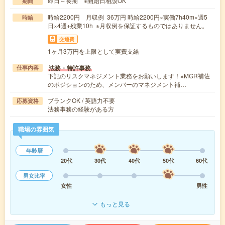
即日～長期 ※開始日相談OK
期間
時給2200円 月収例 36万円 時給2200円×実働7h40m×週5
時給
日×4週+残業10h ※月収例を保証するものではありません。
交通費
1ヶ月3万円を上限として実費支給
法務・特許事務
仕事内容
下記のリスクマネジメント業務をお願いします！※MGR補佐
のポジションのため、メンバーのマネジメント補…
ブランクOK / 英語力不要
応募資格
法務事務の経験がある方
職場の雰囲気
年齢層
20代
30代
40代
50代
60代
男女比率
女性
男性
もっと見る