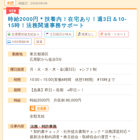
未読
掲載日
2026/08/06
NEW
時給2000円＊扶養内！在宅あり！週3日＆10-
15時！法務関連事務サポート
交通費別途支給あり
土日祝日が休み
残業なし
在宅・リモート
WEB登録OK
派遣
東京都港区
勤務地
広尾駅から徒歩3分
月・火・水・木・金(週3日) ※シフト制
曜日頻度
10:00～15:00(実働4時間 休憩1時間) #15時まで
時間
【急募】即日～長期 ※即日～！
期間
時給2000円 月収例 96,000円
時給
交通費
全額支給
法務・特許事務
仕事内容
＊契約書チェック・社外提出書類チェック＊法務課題対応＊
最新法令動向調査＊株主総会・取締役会の運営＊そ…