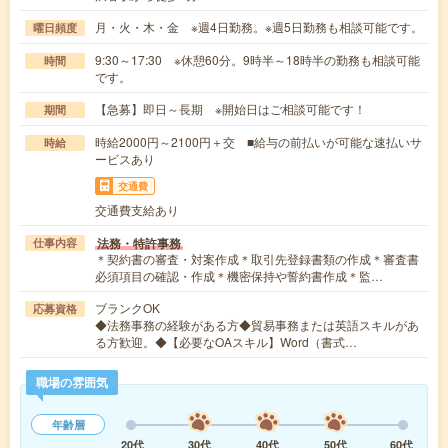
月・火・木・金 ※週4日勤務。※週5日勤務も相談可能です。
曜日頻度
9:30～17:30 ※休憩60分。9時半～18時半の勤務も相談可能
時間
です。
【急募】即日～長期 ※開始日はご相談可能です！
期間
時給2000円～2100円＋交 ■給与の前払いが可能な速払いサ
時給
ービスあり
交通費
交通費支給あり
法務・特許事務
仕事内容
＊契約書の審査・対案作成＊取引先登録書類の作成＊審査書
必須項目の確認・作成＊機密保持や誓約書作成＊監…
ブランクOK
応募資格
◆法務事務の経験がある方◆貿易事務または英語スキルがあ
る方歓迎。◆【必要なOAスキル】Word（書式…
職場の雰囲気
年齢層
20代
30代
40代
50代
60代