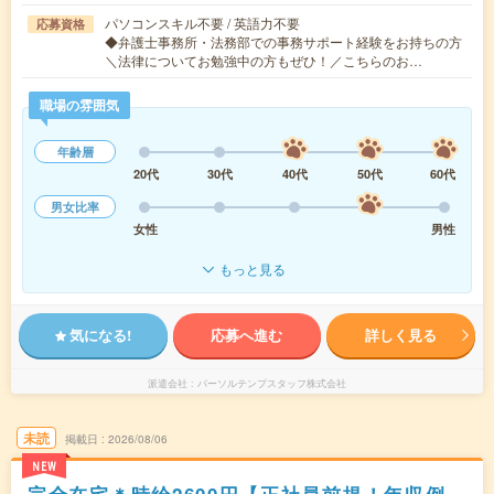
パソコンスキル不要 / 英語力不要
応募資格
◆弁護士事務所・法務部での事務サポート経験をお持ちの方
＼法律についてお勉強中の方もぜひ！／こちらのお…
職場の雰囲気
年齢層
20代
30代
40代
50代
60代
男女比率
女性
男性
もっと見る
気になる!
応募へ進む
詳しく見る
派遣会社
パーソルテンプスタッフ株式会社
未読
掲載日
2026/08/06
NEW