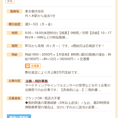
派遣
東京都渋谷区
勤務地
代々木駅から徒歩1分
週3～5日（月～金）
曜日頻度
9:00～18:00(休憩60分)【残業】0時間／月間【詳細】10～17
時間
時や9～16時などの時短勤務…
即日から長期（6ヶ月～）です。※開始日は応相談です！
期間
時給1900～2000円 ※【月収例】8時間×週3日勤務の場合：時
時給
給1900円～×8h×12日＝182400円～＋交通費
交通費
弊社規定により月上限3万円支給です。
法務・特許事務
仕事内容
マーケティングやインフルエンサーの管理などを行う企業の
法務部でのお仕事です。【具体的には…】〇契約書…
ブランクOK / 英語力不要
応募資格
◆契約関連の業務経験（3年以上必須）＜なお、週20時間未
満勤務希望の場合は、次のいずれかに該当が必要…
職場の雰囲気