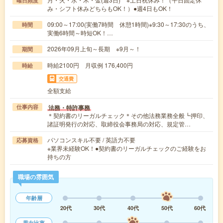
曜日頻度
み・シフト休みどちらもOK！）●週4日もOK！
09:00～17:00(実働7時間 休憩1時間)※9:30～17:30のうち、
時間
実働6時間～時短OK！…
2026年09月上旬～長期 ※9月～！
期間
時給2100円 月収例 176,400円
時給
交通費
全額支給
法務・特許事務
仕事内容
＊契約書のリーガルチェック＊その他法務業務全般┗押印、
諸証明発行の対応、取締役会事務局の対応、規定管…
パソコンスキル不要 / 英語力不要
応募資格
※業界未経験OK！●契約書のリーガルチェックのご経験をお
持ちの方
職場の雰囲気
年齢層
20代
30代
40代
50代
60代
男女比率