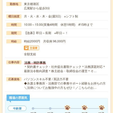
東京都港区
勤務地
広尾駅から徒歩3分
月・火・水・木・金(週3日) ※シフト制
曜日頻度
10:00～15:00(実働4時間 休憩1時間) #15時まで
時間
【急募】即日～長期 ※即日～！
期間
時給2000円 月収例 96,000円
時給
交通費
全額支給
法務・特許事務
仕事内容
＊契約書チェック・社外提出書類チェック＊法務課題対応＊
最新法令動向調査＊株主総会・取締役会の運営＊そ…
パソコンスキル不要 / 英語力不要
応募資格
◆弁護士事務所・法務部での事務サポート経験をお持ちの方
＼法律についてお勉強中の方もぜひ！／こちらのお…
職場の雰囲気
年齢層