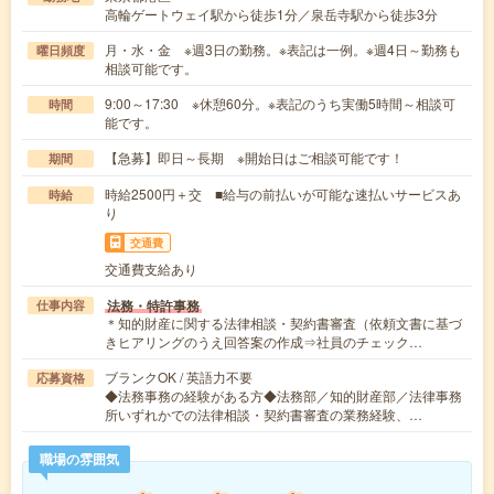
高輪ゲートウェイ駅から徒歩1分／泉岳寺駅から徒歩3分
月・水・金 ※週3日の勤務。※表記は一例。※週4日～勤務も
曜日頻度
相談可能です。
9:00～17:30 ※休憩60分。※表記のうち実働5時間～相談可
時間
能です。
【急募】即日～長期 ※開始日はご相談可能です！
期間
時給2500円＋交 ■給与の前払いが可能な速払いサービスあ
時給
り
交通費
交通費支給あり
法務・特許事務
仕事内容
＊知的財産に関する法律相談・契約書審査（依頼文書に基づ
きヒアリングのうえ回答案の作成⇒社員のチェック…
ブランクOK / 英語力不要
応募資格
◆法務事務の経験がある方◆法務部／知的財産部／法律事務
所いずれかでの法律相談・契約書審査の業務経験、…
職場の雰囲気