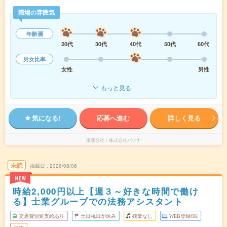
職場の雰囲気
年齢層
20代
30代
40代
50代
60代
男女比率
女性
男性
もっと見る
気になる!
応募へ進む
詳しく見る
派遣会社
株式会社パソナ
未読
掲載日
2026/08/06
NEW
時給2,000円以上【週３～好きな時間で働け
る】士業グループでの法務アシスタント
交通費別途支給あり
土日祝日が休み
残業なし
WEB登録OK