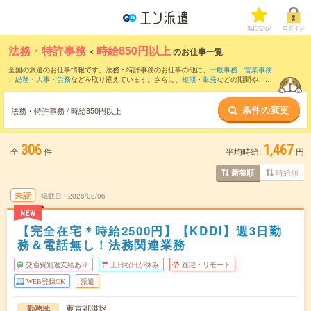
気になる!
ログイン
法務・特許事務
×
時給850円以上
のお仕事一覧
全国の派遣のお仕事情報です。法務・特許事務のお仕事の他に、
一般事務
、
営業事務
、
総務・人事・労務
などを取り揃えています。さらに、
短期
・
単発
などの期間や、
職
種未経験OK
などのこだわり条件で絞り込んでいただけます。職種辞典：
法務のお仕事
とは？とは？
特許事務のお仕事とは？とは？
条件の変更
法務・特許事務 / 時給850円以上
306
1,467
全
件
平均時給:
円
時給順
新着順
未読
掲載日
2026/08/06
NEW
【完全在宅＊時給2500円】【KDDI】週3日勤
務＆電話無し！法務関連業務
交通費別途支給あり
土日祝日が休み
在宅・リモート
WEB登録OK
派遣
東京都港区
勤務地