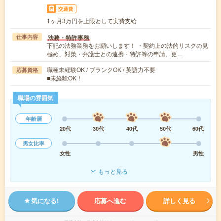
交通費
1ヶ月3万円を上限として実費支給
法務・特許事務
仕事内容
下記の法務業務をお願いします！ ・契約上の法的リスクの見
極め、対策・弁護士との連携・特許等の申請、更…
職種未経験OK / ブランクOK / 英語力不要
応募資格
■未経験OK！
職場の雰囲気
年齢層
20代
30代
40代
50代
60代
男女比率
女性
男性
もっと見る
気になる!
応募へ進む
詳しく見る