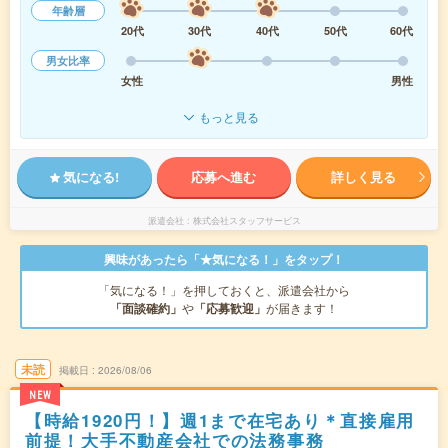
年齢層
20代
30代
40代
50代
60代
男女比率
女性
男性
もっと見る
気になる!
応募へ進む
詳しく見る
派遣会社
株式会社スタッフサービス
興味があったら「★気になる！」をタップ！
「気になる！」を押しておくと、派遣会社から
「面談確約」
や
「応募歓迎」
が届きます！
未読
掲載日
2026/08/06
NEW
【時給1920円！】週1まで在宅あり＊直接雇用
前提！大手不動産会社での法務事務