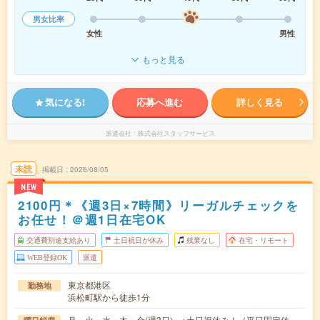
男女比率
女性
男性
もっと見る
気になる!
応募へ進む
詳しく見る
派遣会社
株式会社スタッフサービス
未読
掲載日
2026/08/05
NEW
2100円＊《週3日×7時間》リーガルチェックを
お任せ！＠週1日在宅OK
交通費別途支給あり
土日祝日が休み
残業なし
在宅・リモート
WEB登録OK
派遣
東京都港区
勤務地
浜松町駅から徒歩1分
月・火・水・木・金(週3日) ※土日祝休み！（平日固定休