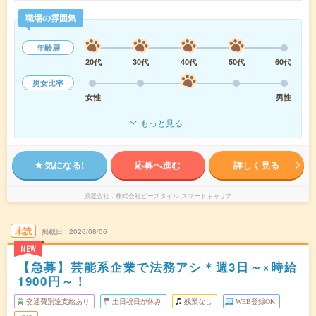
職場の雰囲気
年齢層
20代
30代
40代
50代
60代
男女比率
女性
男性
もっと見る
気になる!
応募へ進む
詳しく見る
派遣会社
株式会社ビースタイル スマートキャリア
未読
掲載日
2026/08/06
NEW
【急募】芸能系企業で法務アシ＊週3日～×時給
1900円～！
交通費別途支給あり
土日祝日が休み
残業なし
WEB登録OK