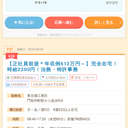
テキパキ
コツコツ
気になる!
応募へ進む
詳しく見る
派遣会社
株式会社リクルートスタッフィング
未読
掲載日
2026/08/06
NEW
【正社員前提＊年収例613万円～】完全在宅！
時給2200円！法務・特許事務
交通費別途支給あり
土日祝日が休み
在宅・リモート
WEB登録OK
正社員への紹介予定派遣
東京都江東区
勤務地
門前仲町駅から徒歩6分
月～金／週5日 #週3日以上在宅
曜日頻度
08:40-17:20（休憩60分）実働7時間40分
時間