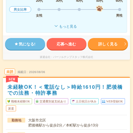
20代
30代
40代
50代
60代
男女比率
女性
男性
もっと見る
気になる!
応募へ進む
詳しく見る
派遣会社
パーソルテンプスタッフ株式会社
未読
掲載日
2026/08/06
NEW
未経験OK！＜電話なし＞時給1610円！肥後橋
での法務・特許事務
職種未経験OK
交通費別途支給あり
土日祝日が休み
WEB登録OK
派遣
大阪市北区
勤務地
肥後橋駅から徒歩2分／本町駅から徒歩13分