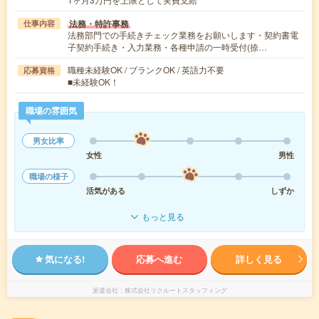
法務・特許事務
仕事内容
法務部門での手続きチェック業務をお願いします・契約書電
子契約手続き・入力業務・各種申請の一時受付(捺…
職種未経験OK / ブランクOK / 英語力不要
応募資格
■未経験OK！
職場の雰囲気
男女比率
女性
男性
職場の様子
活気がある
しずか
もっと見る
気になる!
応募へ進む
詳しく見る
派遣会社
株式会社リクルートスタッフィング