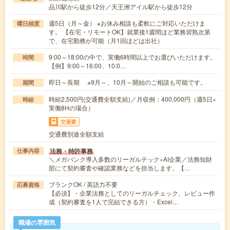
品川駅から徒歩12分／天王洲アイル駅から徒歩12分
週5日（月～金） ※お休み相談も柔軟にご対応いただけま
曜日頻度
す。 【在宅・リモートOK】就業後1週間ほど業務習熟次第
で、在宅勤務が可能（月1回ほどは出社）
9:00～18:00の中で、実働6時間以上でお選びいただけます。
時間
【例】9:00～16:00、10:0…
即日～長期 ※9月～、10月～開始のご相談も可能です。
期間
時給2,500円(交通費全額支給)／月収例：400,000円（週5日×
時給
実働8Hの場合）
交通費
交通費別途全額支給
法務・特許事務
仕事内容
＼メガバンク導入多数のリーガルテック×AI企業／法務知財
部にて契約審査や確認業務などを担当します。【…
ブランクOK / 英語力不要
応募資格
【必須】・企業法務としてのリーガルチェック、レビュー作
成（契約審査を1人で完結できる方）・Excel…
職場の雰囲気