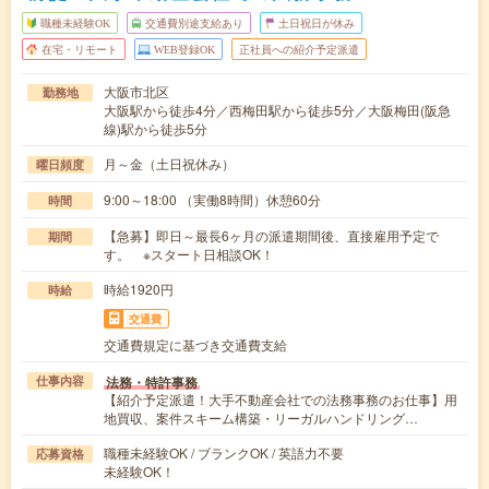
職種未経験OK
交通費別途支給あり
土日祝日が休み
在宅・リモート
WEB登録OK
正社員への紹介予定派遣
大阪市北区
勤務地
大阪駅から徒歩4分／西梅田駅から徒歩5分／大阪梅田(阪急
線)駅から徒歩5分
月～金（土日祝休み）
曜日頻度
9:00～18:00 （実働8時間）休憩60分
時間
【急募】即日～最長6ヶ月の派遣期間後、直接雇用予定で
期間
す。 ※スタート日相談OK！
時給1920円
時給
交通費
交通費規定に基づき交通費支給
法務・特許事務
仕事内容
【紹介予定派遣！大手不動産会社での法務事務のお仕事】用
地買収、案件スキーム構築・リーガルハンドリング…
職種未経験OK / ブランクOK / 英語力不要
応募資格
未経験OK！