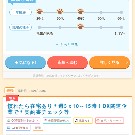
年齢層
20代
30代
40代
50代
60代
職場の様子
活気がある
しずか
もっと見る
気になる!
応募へ進む
詳しく見る
派遣会社
株式会社マイナビワークス(マイナビスタッフ)
未読
掲載日
2026/08/06
NEW
慣れたら在宅あり＊週3ｘ10～15時！DX関連企
業で＊契約書チェック等
交通費別途支給あり
土日祝日が休み
残業なし
在宅・リモート
WEB登録OK
派遣