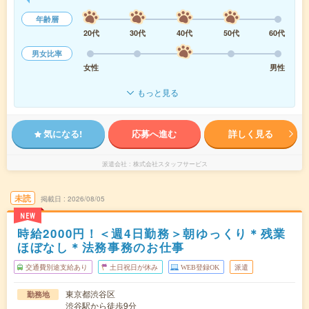
年齢層
20代
30代
40代
50代
60代
男女比率
女性
男性
もっと見る
気になる!
応募へ進む
詳しく見る
派遣会社
株式会社スタッフサービス
未読
掲載日
2026/08/05
NEW
時給2000円！＜週4日勤務＞朝ゆっくり＊残業
ほぼなし＊法務事務のお仕事
交通費別途支給あり
土日祝日が休み
WEB登録OK
派遣
東京都渋谷区
勤務地
渋谷駅から徒歩9分