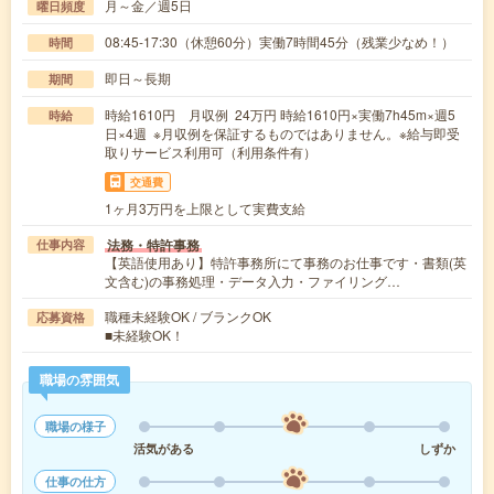
月～金／週5日
曜日頻度
08:45-17:30（休憩60分）実働7時間45分（残業少なめ！）
時間
即日～長期
期間
時給1610円 月収例 24万円 時給1610円×実働7h45m×週5
時給
日×4週 ※月収例を保証するものではありません。※給与即受
取りサービス利用可（利用条件有）
交通費
1ヶ月3万円を上限として実費支給
法務・特許事務
仕事内容
【英語使用あり】特許事務所にて事務のお仕事です・書類(英
文含む)の事務処理・データ入力・ファイリング…
職種未経験OK / ブランクOK
応募資格
■未経験OK！
職場の雰囲気
職場の様子
活気がある
しずか
仕事の仕方