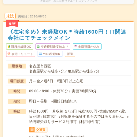
派遣会社
株式会社リクルートスタッフィング
未読
掲載日
2026/08/06
NEW
《在宅多め》未経験OK＊時給1600円！IT関連
会社にてチェックメイン
職種未経験OK
交通費別途支給あり
土日祝日が休み
在宅・リモート
WEB登録OK
派遣
名古屋市西区
勤務地
名古屋駅から徒歩7分／亀島駅から徒歩7分
月～金／週5日 #週3日以上在宅
曜日頻度
09:00-18:00（休憩70分）実働7時間50分
時間
即日～長期 ※開始日相談OK
期間
時給1600円 月収例 27万円 時給1600円×実働7h50m×週5
時給
日×4週+残業10h ※月収例を保証するものではありません。※
給与即受取りサービス利用可（利用条件有）
交通費
1ヶ月3万円を上限として実費支給