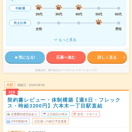
年齢層
20代
30代
40代
50代
60代
男女比率
女性
男性
もっと見る
気になる!
応募へ進む
詳しく見る
派遣会社
株式会社ビースタイル スマートキャリア
未読
掲載日
2026/08/06
NEW
契約書レビュー・体制構築【週5日・フレック
ス・時給3200円】六本木一丁目駅直結
交通費別途支給あり
土日祝日が休み
在宅・リモート
WEB登録OK
正社員への紹介予定派遣