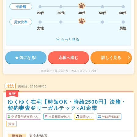
年齢層
20代
30代
40代
50代
60代
男女比率
女性
男性
もっと見る
気になる!
応募へ進む
詳しく見る
派遣会社
株式会社リーガルフロンティア21
未読
掲載日
2026/08/06
NEW
ゆくゆく在宅【時短OK・時給2500円】法務・
契約審査＠リーガルテック×AI企業
交通費別途支給あり
土日祝日が休み
残業なし
WEB登録OK
派遣
東京都港区
勤務地