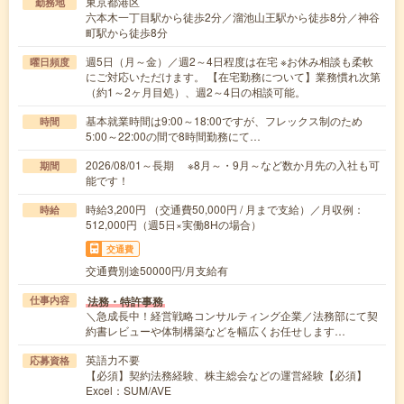
東京都港区
勤務地
六本木一丁目駅から徒歩2分／溜池山王駅から徒歩8分／神谷
町駅から徒歩8分
週5日（月～金）／週2～4日程度は在宅 ※お休み相談も柔軟
曜日頻度
にご対応いただけます。 【在宅勤務について】業務慣れ次第
（約1～2ヶ月目処）、週2～4日の相談可能。
基本就業時間は9:00～18:00ですが、フレックス制のため
時間
5:00～22:00の間で8時間勤務にて…
2026/08/01～長期 ※8月～・9月～など数か月先の入社も可
期間
能です！
時給3,200円 （交通費50,000円 / 月まで支給）／月収例：
時給
512,000円（週5日×実働8Hの場合）
交通費
交通費別途50000円/月支給有
法務・特許事務
仕事内容
＼急成長中！経営戦略コンサルティング企業／法務部にて契
約書レビューや体制構築などを幅広くお任せします…
英語力不要
応募資格
【必須】契約法務経験、株主総会などの運営経験【必須】
Excel：SUM/AVE