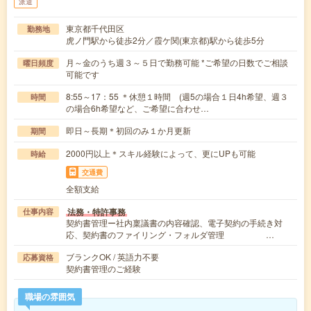
派遣
東京都千代田区
勤務地
虎ノ門駅から徒歩2分／霞ケ関(東京都)駅から徒歩5分
月～金のうち週３～５日で勤務可能 *ご希望の日数でご相談
曜日頻度
可能です
8:55～17：55 ＊休憩１時間 (週5の場合１日4h希望、週３
時間
の場合6h希望など、ご希望に合わせ…
即日～長期＊初回のみ１か月更新
期間
2000円以上＊スキル経験によって、更にUPも可能
時給
交通費
全額支給
法務・特許事務
仕事内容
契約書管理ー社内稟議書の内容確認、電子契約の手続き対
応、契約書のファイリング・フォルダ管理 …
ブランクOK / 英語力不要
応募資格
契約書管理のご経験
職場の雰囲気