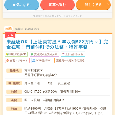
気になる!
応募へ進む
詳しく見る
派遣会社
株式会社リクルートスタッフィング
未読
掲載日
2026/08/06
NEW
未経験OK【正社員前提＊年収例522万円～】完
全在宅！門前仲町での法務・特許事務
職種未経験OK
交通費別途支給あり
土日祝日が休み
在宅・リモート
WEB登録OK
正社員への紹介予定派遣
東京都江東区
勤務地
門前仲町駅から徒歩6分
月～金／週5日 #週3日以上在宅
曜日頻度
08:40-17:20（休憩60分）実働7時間40分
時間
即日～長期 ※開始日相談OK
期間
時給1900円 月収例 31万円 時給1900円×実働7h40m×週5
時給
日×4週+残業10h ※月収例を保証するものではありません。