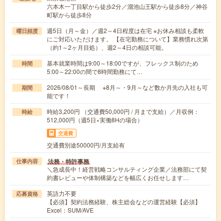
六本木一丁目駅から徒歩2分／溜池山王駅から徒歩8分／神谷
町駅から徒歩8分
週5日（月～金）／週2～4日程度は在宅 ※お休み相談も柔軟
曜日頻度
にご対応いただけます。 【在宅勤務について】業務慣れ次第
（約1～2ヶ月目処）、週2～4日の相談可能。
基本就業時間は9:00～18:00ですが、フレックス制のため
時間
5:00～22:00の間で8時間勤務にて…
2026/08/01～長期 ※8月～・9月～など数か月先の入社も可
期間
能です！
時給3,200円 （交通費50,000円 / 月まで支給）／月収例：
時給
512,000円（週5日×実働8Hの場合）
交通費
交通費別途50000円/月支給有
法務・特許事務
仕事内容
＼急成長中！経営戦略コンサルティング企業／法務部にて契
約書レビューや体制構築などを幅広くお任せします…
英語力不要
応募資格
【必須】契約法務経験、株主総会などの運営経験【必須】
Excel：SUM/AVE