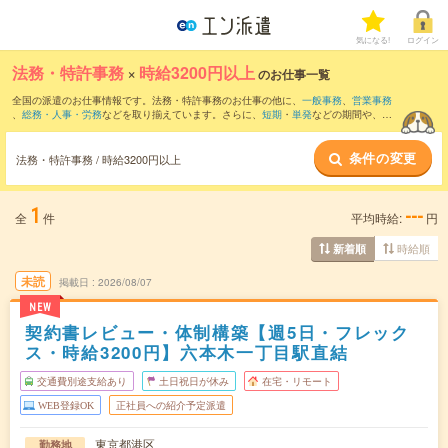
気になる!
ログイン
法務・特許事務
×
時給3200円以上
のお仕事一覧
全国の派遣のお仕事情報です。法務・特許事務のお仕事の他に、
一般事務
、
営業事務
、
総務・人事・労務
などを取り揃えています。さらに、
短期
・
単発
などの期間や、
職
種未経験OK
などのこだわり条件で絞り込んでいただけます。職種辞典：
法務のお仕事
とは？とは？
特許事務のお仕事とは？とは？
条件の変更
法務・特許事務 / 時給3200円以上
1
---
全
件
平均時給:
円
時給順
新着順
未読
掲載日
2026/08/07
NEW
契約書レビュー・体制構築【週5日・フレック
ス・時給3200円】六本木一丁目駅直結
交通費別途支給あり
土日祝日が休み
在宅・リモート
WEB登録OK
正社員への紹介予定派遣
東京都港区
勤務地