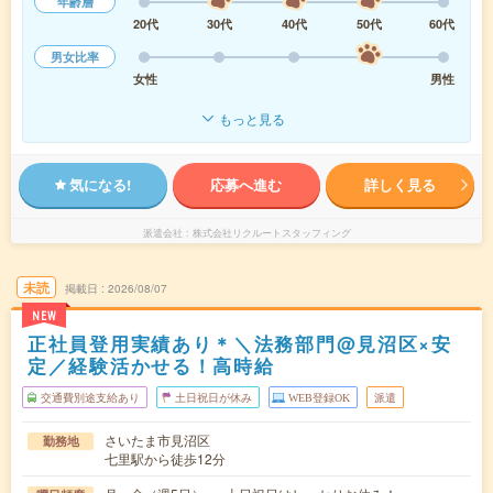
年齢層
20代
30代
40代
50代
60代
男女比率
女性
男性
もっと見る
気になる!
応募へ進む
詳しく見る
派遣会社
株式会社リクルートスタッフィング
未読
掲載日
2026/08/07
NEW
正社員登用実績あり＊＼法務部門@見沼区×安
定／経験活かせる！高時給
交通費別途支給あり
土日祝日が休み
WEB登録OK
派遣
さいたま市見沼区
勤務地
七里駅から徒歩12分