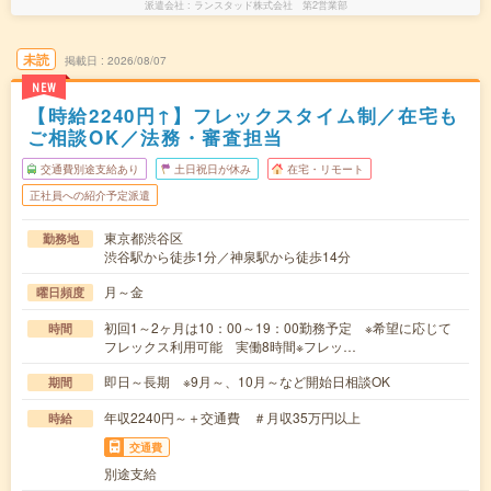
派遣会社
ランスタッド株式会社 第2営業部
未読
掲載日
2026/08/07
NEW
【時給2240円↑】フレックスタイム制／在宅も
ご相談OK／法務・審査担当
交通費別途支給あり
土日祝日が休み
在宅・リモート
正社員への紹介予定派遣
東京都渋谷区
勤務地
渋谷駅から徒歩1分／神泉駅から徒歩14分
月～金
曜日頻度
初回1～2ヶ月は10：00～19：00勤務予定 ※希望に応じて
時間
フレックス利用可能 実働8時間※フレッ…
即日～長期 ※9月～、10月～など開始日相談OK
期間
年収2240円～＋交通費 ＃月収35万円以上
時給
交通費
別途支給