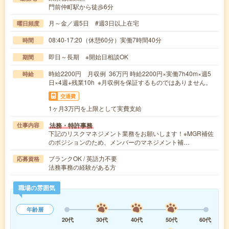
門前仲町駅から徒歩6分
月～金／週5日 #週3日以上在宅
曜日頻度
08:40-17:20（休憩60分）実働7時間40分
時間
即日～長期 ※開始日相談OK
期間
時給2200円 月収例 36万円 時給2200円×実働7h40m×週5
時給
日×4週+残業10h ※月収例を保証するものではありません。
交通費
1ヶ月3万円を上限として実費支給
法務・特許事務
仕事内容
下記のリスクマネジメント業務をお願いします！※MGR補佐
のポジションのため、メンバーのマネジメント補…
ブランクOK / 英語力不要
応募資格
法務事務の経験がある方
職場の雰囲気
年齢層
20代
30代
40代
50代
60代