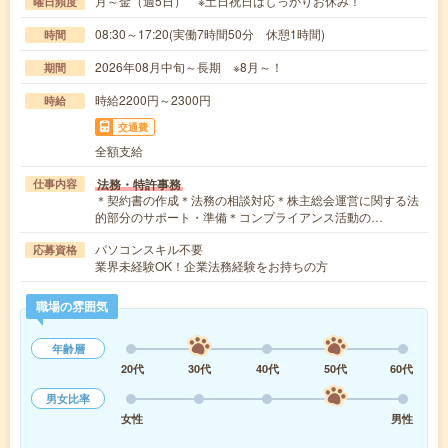
月～金（週5日） ※土日祝日はしっかりお休み！
曜日頻度
08:30～17:20(実働7時間50分 休憩1時間)
時間
2026年08月中旬～長期 ※8月～！
期間
時給2200円～2300円
時給
交通費
全額支給
法務・特許事務
仕事内容
＊契約書の作成＊法務の相談対応＊株主総会運営に関する法
的部分のサポート・準備＊コンプライアンス活動の…
パソコンスキル不要
応募資格
業界未経験OK！企業法務経験をお持ちの方
職場の雰囲気
年齢層
20代
30代
40代
50代
60代
男女比率
女性
男性