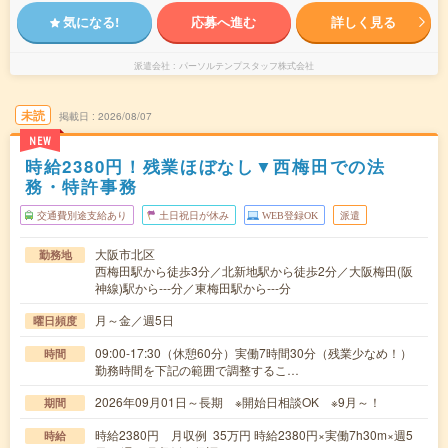
気になる!
応募へ進む
詳しく見る
派遣会社
パーソルテンプスタッフ株式会社
未読
掲載日
2026/08/07
NEW
時給2380円！残業ほぼなし▼西梅田での法
務・特許事務
交通費別途支給あり
土日祝日が休み
WEB登録OK
派遣
大阪市北区
勤務地
西梅田駅から徒歩3分／北新地駅から徒歩2分／大阪梅田(阪
神線)駅から---分／東梅田駅から---分
月～金／週5日
曜日頻度
09:00-17:30（休憩60分）実働7時間30分（残業少なめ！）
時間
勤務時間を下記の範囲で調整するこ…
2026年09月01日～長期 ※開始日相談OK ※9月～！
期間
時給2380円 月収例 35万円 時給2380円×実働7h30m×週5
時給