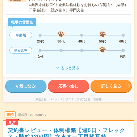
※業界未経験OK！企業法務経験をお持ちの方英語：（会話）
日常会話／（読み書き）専門文書
職場の雰囲気
年齢層
20代
30代
40代
50代
60代
男女比率
女性
男性
もっと見る
気になる!
応募へ進む
詳しく見る
派遣会社
パーソルテンプスタッフ株式会社 首都圏
未読
掲載日
2026/08/07
NEW
契約書レビュー・体制構築【週5日・フレック
ス・時給3200円】六本木一丁目駅直結