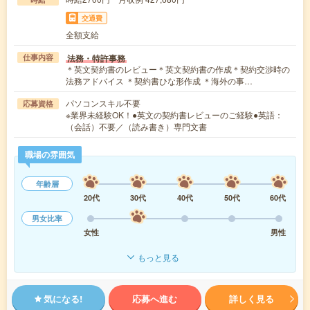
交通費
全額支給
法務・特許事務
仕事内容
＊英文契約書のレビュー＊英文契約書の作成＊契約交渉時の
法務アドバイス ＊契約書ひな形作成 ＊海外の事…
パソコンスキル不要
応募資格
※業界未経験OK！●英文の契約書レビューのご経験●英語：
（会話）不要／（読み書き）専門文書
職場の雰囲気
年齢層
20代
30代
40代
50代
60代
男女比率
女性
男性
もっと見る
気になる!
応募へ進む
詳しく見る