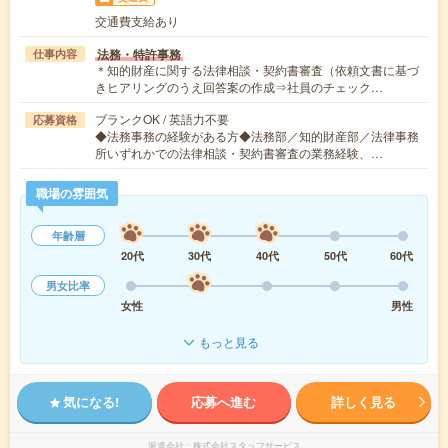
交通費支給あり
法務・特許事務
仕事内容
＊知的財産に関する法律相談・契約書審査（依頼文書に基づ
きヒアリングのうえ回答案の作成⇒社員のチェック…
ブランクOK / 英語力不要
応募資格
◆法務事務の経験がある方◆法務部／知的財産部／法律事務
所いずれかでの法律相談・契約書審査の業務経験、…
職場の雰囲気
年齢層
20代
30代
40代
50代
60代
男女比率
女性
男性
もっと見る
気になる!
応募へ進む
詳しく見る
派遣会社
株式会社スタッフサービス