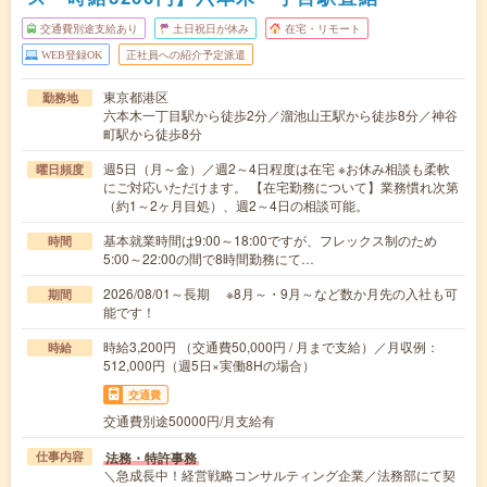
交通費別途支給あり
土日祝日が休み
在宅・リモート
WEB登録OK
正社員への紹介予定派遣
東京都港区
勤務地
六本木一丁目駅から徒歩2分／溜池山王駅から徒歩8分／神谷
町駅から徒歩8分
週5日（月～金）／週2～4日程度は在宅 ※お休み相談も柔軟
曜日頻度
にご対応いただけます。 【在宅勤務について】業務慣れ次第
（約1～2ヶ月目処）、週2～4日の相談可能。
基本就業時間は9:00～18:00ですが、フレックス制のため
時間
5:00～22:00の間で8時間勤務にて…
2026/08/01～長期 ※8月～・9月～など数か月先の入社も可
期間
能です！
時給3,200円 （交通費50,000円 / 月まで支給）／月収例：
時給
512,000円（週5日×実働8Hの場合）
交通費
交通費別途50000円/月支給有
法務・特許事務
仕事内容
＼急成長中！経営戦略コンサルティング企業／法務部にて契