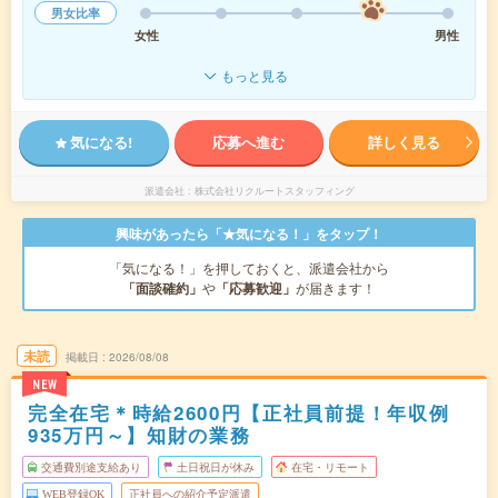
男女比率
女性
男性
もっと見る
気になる!
応募へ進む
詳しく見る
派遣会社
株式会社リクルートスタッフィング
興味があったら「★気になる！」をタップ！
「気になる！」を押しておくと、派遣会社から
「面談確約」
や
「応募歓迎」
が届きます！
未読
掲載日
2026/08/08
NEW
完全在宅＊時給2600円【正社員前提！年収例
935万円～】知財の業務
交通費別途支給あり
土日祝日が休み
在宅・リモート
WEB登録OK
正社員への紹介予定派遣