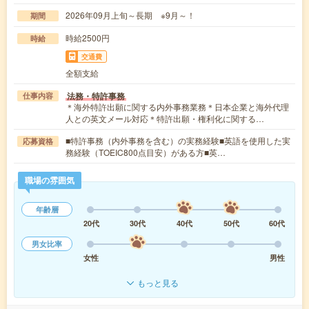
2026年09月上旬～長期 ※9月～！
期間
時給2500円
時給
交通費
全額支給
法務・特許事務
仕事内容
＊海外特許出願に関する内外事務業務＊日本企業と海外代理
人との英文メール対応＊特許出願・権利化に関する…
■特許事務（内外事務を含む）の実務経験■英語を使用した実
応募資格
務経験（TOEIC800点目安）がある方■英…
職場の雰囲気
年齢層
20代
30代
40代
50代
60代
男女比率
女性
男性
もっと見る