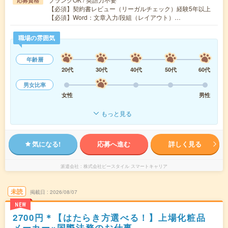
応募資格
【必須】契約書レビュー（リーガルチェック）経験5年以上
【必須】Word：文章入力/段組（レイアウト）…
職場の雰囲気
年齢層
20代
30代
40代
50代
60代
男女比率
女性
男性
もっと見る
気になる!
応募へ進む
詳しく見る
派遣会社
株式会社ビースタイル スマートキャリア
未読
掲載日
2026/08/07
NEW
2700円＊【はたらき方選べる！】上場化粧品
メーカー×国際法務のお仕事