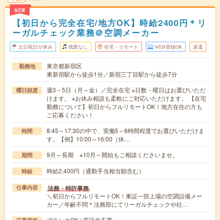
NEW
【初日から完全在宅/地方OK】時給2400円＊リ
ーガルチェック業務＠空調メーカー
土日祝日が休み
残業なし
在宅・リモート
WEB登録OK
派遣
東京都新宿区
勤務地
東新宿駅から徒歩1分／新宿三丁目駅から徒歩7分
週3～5日（月～金）／完全在宅 ※日数・曜日はお選びいただ
曜日頻度
けます。 ※お休み相談も柔軟にご対応いただけます。 【在宅
勤務について】初日からフルリモートOK！地方在住の方も
ご応募ください！
8:45～17:30の中で、実働5～6時間程度でお選びいただけま
時間
す。【例】10:00～16:00（休…
9月～長期 ※10月～開始もご相談くださいませ。
期間
時給2,400円（通勤手当相当額含む）
時給
法務・特許事務
仕事内容
＼初日からフルリモートOK！東証一部上場の空調設備メー
カー／年齢不問＊法務部にてリーガルチェックや社…
ブランクOK / 英語力不要