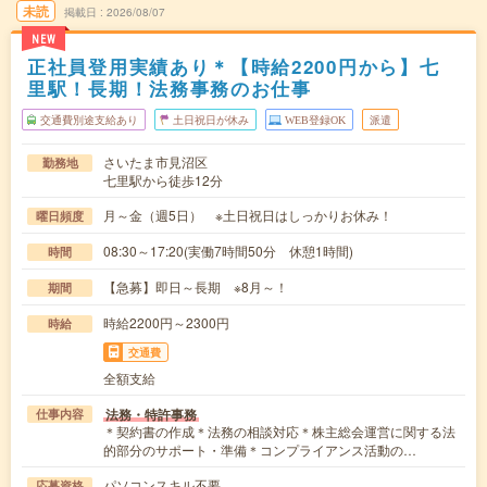
未読
掲載日
2026/08/07
NEW
正社員登用実績あり＊【時給2200円から】七
里駅！長期！法務事務のお仕事
交通費別途支給あり
土日祝日が休み
WEB登録OK
派遣
さいたま市見沼区
勤務地
七里駅から徒歩12分
月～金（週5日） ※土日祝日はしっかりお休み！
曜日頻度
08:30～17:20(実働7時間50分 休憩1時間)
時間
【急募】即日～長期 ※8月～！
期間
時給2200円～2300円
時給
交通費
全額支給
法務・特許事務
仕事内容
＊契約書の作成＊法務の相談対応＊株主総会運営に関する法
的部分のサポート・準備＊コンプライアンス活動の…
パソコンスキル不要
応募資格