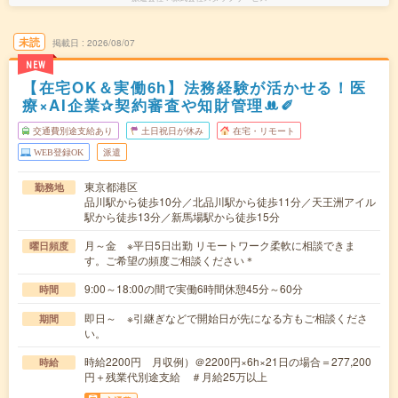
未読
掲載日
2026/08/07
NEW
【在宅OK＆実働6h】法務経験が活かせる！医
療×AI企業✰契約審査や知財管理ꔚ✐
交通費別途支給あり
土日祝日が休み
在宅・リモート
WEB登録OK
派遣
東京都港区
勤務地
品川駅から徒歩10分／北品川駅から徒歩11分／天王洲アイル
駅から徒歩13分／新馬場駅から徒歩15分
月～金 ※平日5日出勤 リモートワーク柔軟に相談できま
曜日頻度
す。ご希望の頻度ご相談ください＊
9:00～18:00の間で実働6時間休憩45分～60分
時間
即日～ ※引継ぎなどで開始日が先になる方もご相談くださ
期間
い。
時給2200円 月収例）＠2200円×6h×21日の場合＝277,200
時給
円＋残業代別途支給 ＃月給25万以上