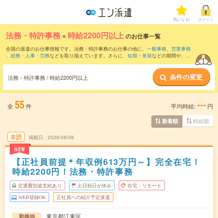
気になる!
ログイン
法務・特許事務
×
時給2200円以上
のお仕事一覧
全国の派遣のお仕事情報です。法務・特許事務のお仕事の他に、
一般事務
、
営業事務
、
総務・人事・労務
などを取り揃えています。さらに、
短期
・
単発
などの期間や、
職
種未経験OK
などのこだわり条件で絞り込んでいただけます。職種辞典：
法務のお仕事
とは？とは？
特許事務のお仕事とは？とは？
条件の変更
法務・特許事務 / 時給2200円以上
55
---
全
件
平均時給:
円
時給順
新着順
未読
掲載日
2026/08/08
NEW
【正社員前提＊年収例613万円～】完全在宅！
時給2200円！法務・特許事務
交通費別途支給あり
土日祝日が休み
在宅・リモート
WEB登録OK
正社員への紹介予定派遣
東京都江東区
勤務地