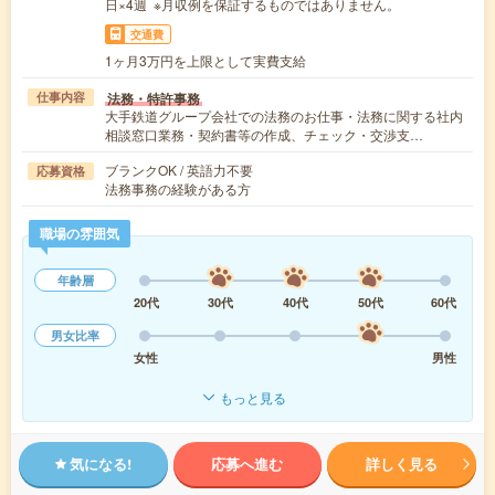
日×4週 ※月収例を保証するものではありません。
交通費
1ヶ月3万円を上限として実費支給
法務・特許事務
仕事内容
大手鉄道グループ会社での法務のお仕事・法務に関する社内
相談窓口業務・契約書等の作成、チェック・交渉支…
ブランクOK / 英語力不要
応募資格
法務事務の経験がある方
職場の雰囲気
年齢層
20代
30代
40代
50代
60代
男女比率
女性
男性
もっと見る
気になる!
応募へ進む
詳しく見る