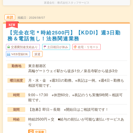
派遣会社
株式会社スタッフサービス
未読
掲載日
2026/08/07
NEW
【完全在宅＊時給2500円】【KDDI】週3日勤
務＆電話無し！法務関連業務
交通費別途支給あり
土日祝日が休み
在宅・リモート
WEB登録OK
派遣
東京都港区
勤務地
高輪ゲートウェイ駅から徒歩1分／泉岳寺駅から徒歩3分
月・水・金 ※週3日の勤務。※表記は一例。※週4日～勤務も
曜日頻度
相談可能です。
9:00～17:30 ※休憩60分。※表記のうち実働5時間～相談可
時間
能です。
【急募】即日～長期 ※開始日はご相談可能です！
期間
時給2500円＋交 ■給与の前払いが可能な速払いサービスあ
時給
り
交通費