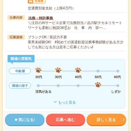
交通費
交通費別途支給（上限4万円）
法務・特許事務
仕事内容
＼注目のAIサービス企業で法務担当／品川駅チカ＆リモート
ワークも柔軟に相談OK☝お 仕 事 内 容━…
ブランクOK / 英語力不要
応募資格
業界未経験OK! #初めての派遣歓迎法務事務経験がある方少
しでも気になる方は是非ご応募ください♪
職場の雰囲気
年齢層
20代
30代
40代
50代
60代
職場の様子
活気がある
しずか
もっと見る
気になる!
応募へ進む
詳しく見る