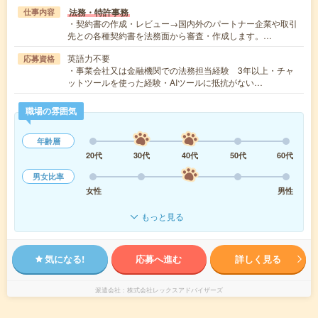
法務・特許事務
仕事内容
・契約書の作成・レビュー→国内外のパートナー企業や取引
先との各種契約書を法務面から審査・作成します。…
英語力不要
応募資格
・事業会社又は金融機関での法務担当経験 3年以上・チャ
ットツールを使った経験・AIツールに抵抗がない…
職場の雰囲気
年齢層
20代
30代
40代
50代
60代
男女比率
女性
男性
もっと見る
気になる!
応募へ進む
詳しく見る
派遣会社
株式会社レックスアドバイザーズ