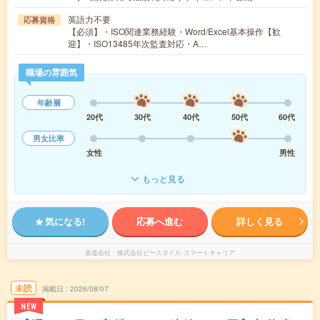
英語力不要
応募資格
【必須】・ISO関連業務経験・Word/Excel基本操作【歓
迎】・ISO13485年次監査対応・A…
職場の雰囲気
年齢層
20代
30代
40代
50代
60代
男女比率
女性
男性
もっと見る
気になる!
応募へ進む
詳しく見る
派遣会社
株式会社ビースタイル スマートキャリア
未読
掲載日
2026/08/07
NEW