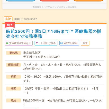
派遣会社
パーソルテンプスタッフ株式会社
未読
掲載日
2026/08/07
NEW
時給2500円！週3日＊16時まで＊医療機器の販
売会社で法務事務
交通費別途支給あり
土日祝日が休み
WEB登録OK
派遣
東京都品川区
勤務地
天王洲アイル駅から徒歩3分
月・火・金 ※水・木・土・日・祝がお休み。※週5日勤務も
曜日頻度
相談可能です。
10:00～16:00 ※休憩は60分。※実働7時間の勤務も相談可能
時間
です。
【急募】即日～長期 ※開始日はご相談可能です！ ※8月
期間
～！
時給2500円＋交 ■給与の前払いが可能な速払いサービスあ
時給
り