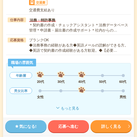
交通費
交通費支給あり
法務・特許事務
仕事内容
＊契約書の作成・チェックアシスタント＊法務データベース
管理＊申請書・届出書の作成サポート＊社内からの…
ブランクOK
応募資格
◆法務事務の経験がある方◆英語メールの読解ができる方。
◆英語で契約書の作成経験がある方歓迎。◆【必要…
職場の雰囲気
年齢層
20代
30代
40代
50代
60代
男女比率
女性
男性
もっと見る
気になる!
応募へ進む
詳しく見る