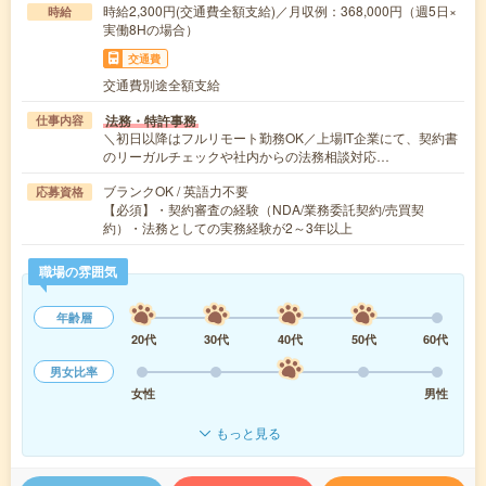
時給2,300円(交通費全額支給)／月収例：368,000円（週5日×
時給
実働8Hの場合）
交通費
交通費別途全額支給
法務・特許事務
仕事内容
＼初日以降はフルリモート勤務OK／上場IT企業にて、契約書
のリーガルチェックや社内からの法務相談対応…
ブランクOK / 英語力不要
応募資格
【必須】・契約審査の経験（NDA/業務委託契約/売買契
約）・法務としての実務経験が2～3年以上
職場の雰囲気
年齢層
20代
30代
40代
50代
60代
男女比率
女性
男性
もっと見る