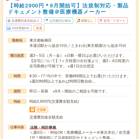
【時給2900円＊9月開始可】法規制対応・製品
ドキュメント整備＠医療機器メーカー
交通費別途支給あり
土日祝日が休み
残業なし
在宅・リモート
WEB登録OK
派遣
東京都板橋区
勤務地
本蓮沼駅から徒歩10分／ときわ台(東京都)駅から徒歩15分
週3～5日（月～金） ※日数・曜日はお選びいただけます。
曜日頻度
【在宅について】1ヶ月程度の出社後より、週3～4日程度の
在宅勤務が可能です。 ※週1日出社想定
8:30～17:15の中で、実働6時間以上でお選びいただけます。
時間
※週20時間以上であれば時間日数自由…
即日～長期 ※9月～開始のご相談も可能です。
期間
時給2,900円(交通費全額支給)
時給
交通費
交通費別途全額支給
法務・特許事務
仕事内容
＼週3日～・時短OK！医療機器メーカー＠東京本社／在宅週
1可＊開発部にて法規制対応やドキュメント整備…