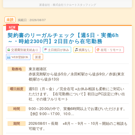
派遣会社
株式会社リクルートスタッフィング
未読
掲載日
2026/08/07
NEW
契約書のリーガルチェック【週5日・実働6h
～・時給2300円】2日目から在宅勤務
交通費別途支給あり
土日祝日が休み
残業なし
在宅・リモート
WEB登録OK
派遣
東京都港区
勤務地
赤坂見附駅から徒歩5分／永田町駅から徒歩9分／赤坂(東京
都)駅から徒歩13分
週5日（月～金）／完全在宅 ※お休み相談も柔軟にご対応い
曜日頻度
ただけます。 【在宅勤務について】初日はPC設定に伴い出
社、その後フルリモート
9:00～20:00の中で、実働6時間以上でお選びいただけます。
時間
【例】9:00～17:00、10:0…
2026/08/01～長期 ※8月～・9月～・10月～開始のご相談も
期間
可能です。