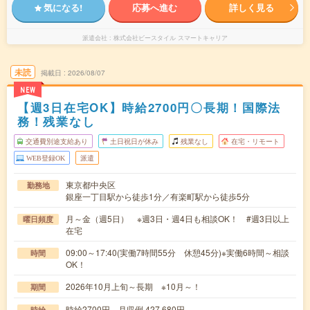
気になる!
応募へ進む
詳しく見る
派遣会社
株式会社ビースタイル スマートキャリア
未読
掲載日
2026/08/07
NEW
【週3日在宅OK】時給2700円〇長期！国際法
務！残業なし
交通費別途支給あり
土日祝日が休み
残業なし
在宅・リモート
WEB登録OK
派遣
東京都中央区
勤務地
銀座一丁目駅から徒歩1分／有楽町駅から徒歩5分
月～金（週5日） ※週3日・週4日も相談OK！ #週3日以上
曜日頻度
在宅
09:00～17:40(実働7時間55分 休憩45分)※実働6時間～相談
時間
OK！
2026年10月上旬～長期 ※10月～！
期間
時給2700円 月収例 427,680円
時給