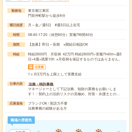
東京都江東区
勤務地
門前仲町駅から徒歩6分
月～金／週5日 #週3日以上在宅
曜日頻度
08:40-17:20（休憩60分）実働7時間40分
時間
【急募】即日～長期 ※開始日相談OK
期間
時給2600円 月収例 42万円 時給2600円×実働7h40m×週5
時給
日×4週+残業10h ※月収例を保証するものではありません。
交通費
1ヶ月3万円を上限として実費支給
法務・特許事務
仕事内容
マネージャーとして下記法務、知財の業務をお願いしま
す！・契約上の法的リスクの見極め、対策・弁護士との…
ブランクOK / 英語力不要
応募資格
法務事務の経験がある方
職場の雰囲気