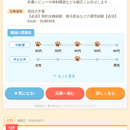
約書レビューや体制構築などを幅広くお任せします…
英語力不要
応募資格
【必須】契約法務経験、株主総会などの運営経験【必須】
Excel：SUM/AVE
職場の雰囲気
年齢層
20代
30代
40代
50代
60代
男女比率
女性
男性
もっと見る
気になる!
応募へ進む
詳しく見る
派遣会社
株式会社ビースタイル スマートキャリア
未読
掲載日
2026/08/07
NEW