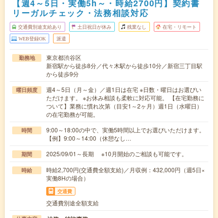
【週4～5日・実働5h～・時給2700円】契約書
リーガルチェック・法務相談対応
交通費別途支給あり
土日祝日が休み
残業なし
在宅・リモート
WEB登録OK
派遣
東京都渋谷区
勤務地
新宿駅から徒歩8分／代々木駅から徒歩10分／新宿三丁目駅
から徒歩9分
週4～5日（月～金）／週1日は在宅 ※日数・曜日はお選びい
曜日頻度
ただけます。 ※お休み相談も柔軟に対応可能。 【在宅勤務に
ついて】業務に慣れ次第（目安1～2ヶ月）週1日（水曜日）
の在宅勤務が可能。
9:00～18:00の中で、実働5時間以上でお選びいただけます。
時間
【例】9:00～14:00（休憩なし…
2025/09/01～長期 ※10月開始のご相談も可能です。
期間
時給2,700円(交通費全額支給)／月収例：432,000円（週5日×
時給
実働8Hの場合）
交通費
交通費別途全額支給