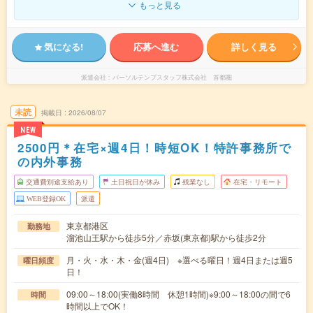
もっと見る
気になる!
応募へ進む
詳しく見る
派遣会社
パーソルテンプスタッフ株式会社 首都圏
未読
掲載日
2026/08/07
NEW
2500円＊在宅×週4日！時短OK！特許事務所で
の内外事務
交通費別途支給あり
土日祝日が休み
残業なし
在宅・リモート
WEB登録OK
派遣
東京都港区
勤務地
溜池山王駅から徒歩5分／赤坂(東京都)駅から徒歩2分
月・火・水・木・金(週4日) ※選べる曜日！週4日または週5
曜日頻度
日！
09:00～18:00(実働8時間 休憩1時間)※9:00～18:00の間で6
時間
時間以上でOK！