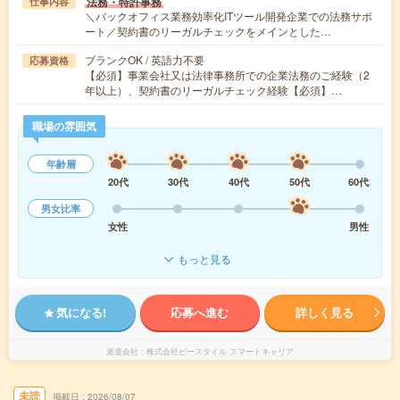
法務・特許事務
仕事内容
＼バックオフィス業務効率化ITツール開発企業での法務サポ
ート／契約書のリーガルチェックをメインとした…
ブランクOK / 英語力不要
応募資格
【必須】事業会社又は法律事務所での企業法務のご経験（2
年以上）、契約書のリーガルチェック経験【必須】…
職場の雰囲気
年齢層
20代
30代
40代
50代
60代
男女比率
女性
男性
もっと見る
気になる!
応募へ進む
詳しく見る
派遣会社
株式会社ビースタイル スマートキャリア
未読
掲載日
2026/08/07