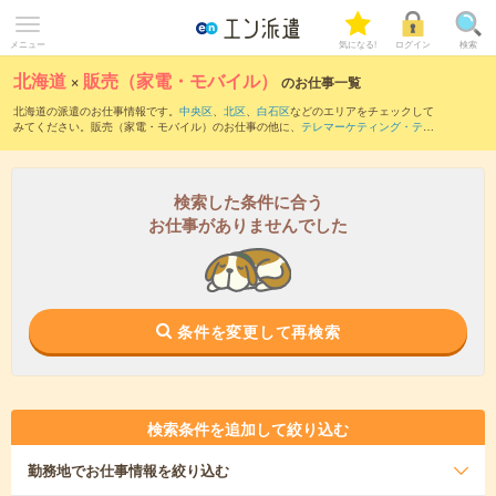
メニュー
気になる!
ログイン
検索
北海道
×
販売（家電・モバイル）
のお仕事一覧
北海道の派遣のお仕事情報です。
中央区
、
北区
、
白石区
などのエリアをチェックして
みてください。販売（家電・モバイル）のお仕事の他に、
テレマーケティング・テレ
フォンオペレーター・コールセンター
、
販売（アパレル・ファッション・コスメ）
、
営業・企画営業・ラウンダー
などを取り揃えています。さらに、
短期
・
単発
などの期
間や、
職種未経験OK
などのこだわり条件で絞り込んでいただけます。職種辞典：
販売
（家電・モバイル）のお仕事とは？とは？
検索した条件に合う
お仕事がありませんでした
条件を変更して再検索
検索条件を追加して絞り込む
勤務地
でお仕事情報を絞り込む