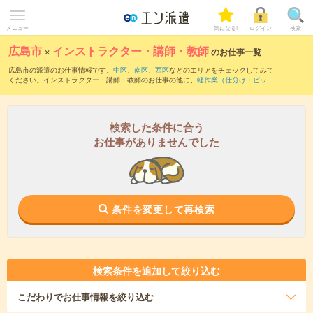
メニュー
気になる!
ログイン
検索
広島市
×
インストラクター・講師・教師
のお仕事一覧
広島市の派遣のお仕事情報です。
中区
、
南区
、
西区
などのエリアをチェックしてみて
ください。インストラクター・講師・教師のお仕事の他に、
軽作業（仕分け・ピッキ
ング・検品、商品管理）
、
製造（組立・加工）
、
マシンオペレーター
などを取り揃え
ています。さらに、
短期
・
単発
などの期間や、
職種未経験OK
などのこだわり条件で絞
り込んでいただけます。
検索した条件に合う
お仕事がありませんでした
条件を変更して再検索
検索条件を追加して絞り込む
こだわり
でお仕事情報を絞り込む