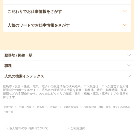
こだわり
でお仕事情報をさがす
人気のワード
でお仕事情報をさがす
勤務地 / 路線・駅
職種
人気の検索インデックス
広島市 - 設計（機械・電気・電子）の派遣情報の検索結果。エン派遣は、エンが運営する人材
派遣会社のポータルサイト。広島市の派遣/求人情報を職種、勤務地、時給、勤務時間、長期・
短期などの希望条件から、あなたにピッタリの派遣（設計（機械・電気・電子））のお仕事を
探せます。
派遣TOP
中国・四国
広島県
広島市
広島市 技術系
広島市 設計（機械・電気・電子）の派遣の
仕事一覧
個人情報の取り扱いについて
ご利用規約