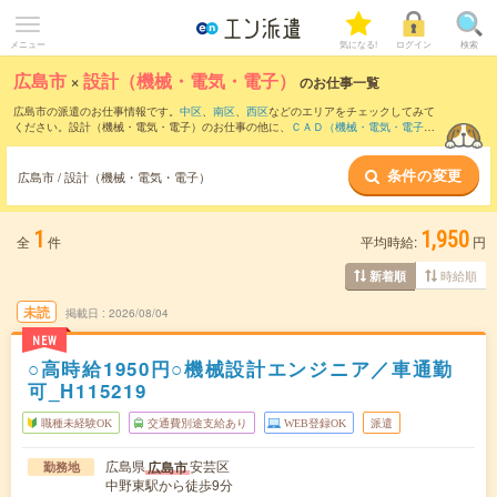
メニュー
気になる!
ログイン
検索
広島市
×
設計（機械・電気・電子）
のお仕事一覧
広島市の派遣のお仕事情報です。
中区
、
南区
、
西区
などのエリアをチェックしてみて
ください。設計（機械・電気・電子）のお仕事の他に、
ＣＡＤ（機械・電気・電子）
、
ＣＡＤ（土木・建築・設備）
、
その他技術系
などを取り揃えています。さらに、
短
期
・
単発
などの期間や、
職種未経験OK
などのこだわり条件で絞り込んでいただけま
条件の変更
す。職種辞典：
設計（機械・電気・電子）のお仕事とは？とは？
広島市 / 設計（機械・電気・電子）
1
1,950
全
件
平均時給:
円
時給順
新着順
未読
掲載日
2026/08/04
NEW
○高時給1950円○機械設計エンジニア／車通勤
可_H115219
職種未経験OK
交通費別途支給あり
WEB登録OK
派遣
広島県
安芸区
広島市
勤務地
中野東駅から徒歩9分