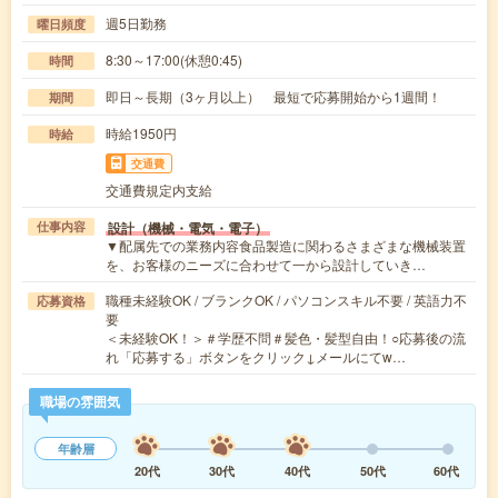
週5日勤務
曜日頻度
8:30～17:00(休憩0:45)
時間
即日～長期（3ヶ月以上） 最短で応募開始から1週間！
期間
時給1950円
時給
交通費
交通費規定内支給
設計（機械・電気・電子）
仕事内容
▼配属先での業務内容食品製造に関わるさまざまな機械装置
を、お客様のニーズに合わせて一から設計していき…
職種未経験OK / ブランクOK / パソコンスキル不要 / 英語力不
応募資格
要
＜未経験OK！＞＃学歴不問＃髪色・髪型自由！○応募後の流
れ「応募する」ボタンをクリック↓メールにてw…
職場の雰囲気
年齢層
20代
30代
40代
50代
60代