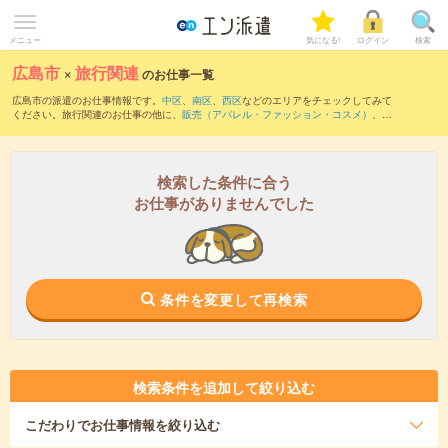
メニュー
気になる!
ログイン
検索
広島市
×
旅行関連
のお仕事一覧
広島市の派遣のお仕事情報です。
中区
、
南区
、
西区
などのエリアをチェックしてみて
ください。旅行関連のお仕事の他に、
販売（アパレル・ファッション・コスメ）
、
テ
レマーケティング・テレフォンオペレーター・コールセンター
、
レジスタッフ・販売
（その他）
などを取り揃えています。さらに、
短期
・
単発
などの期間や、
職種未経験
OK
などのこだわり条件で絞り込んでいただけます。職種辞典：
旅行関連のお仕事と
は？とは？
検索した条件に合う
お仕事がありませんでした
条件を変更して再検索
検索条件を追加して絞り込む
こだわり
でお仕事情報を絞り込む