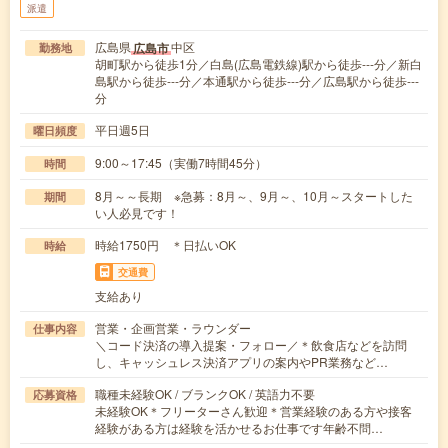
派遣
広島県
中区
広島市
勤務地
胡町駅から徒歩1分／白島(広島電鉄線)駅から徒歩---分／新白
島駅から徒歩---分／本通駅から徒歩---分／広島駅から徒歩---
分
平日週5日
曜日頻度
9:00～17:45（実働7時間45分）
時間
8月～～長期 ※急募：8月～、9月～、10月～スタートした
期間
い人必見です！
時給1750円 ＊日払いOK
時給
交通費
支給あり
営業・企画営業・ラウンダー
仕事内容
＼コード決済の導入提案・フォロー／＊飲食店などを訪問
し、キャッシュレス決済アプリの案内やPR業務など…
職種未経験OK / ブランクOK / 英語力不要
応募資格
未経験OK＊フリーターさん歓迎＊営業経験のある方や接客
経験がある方は経験を活かせるお仕事です年齢不問…