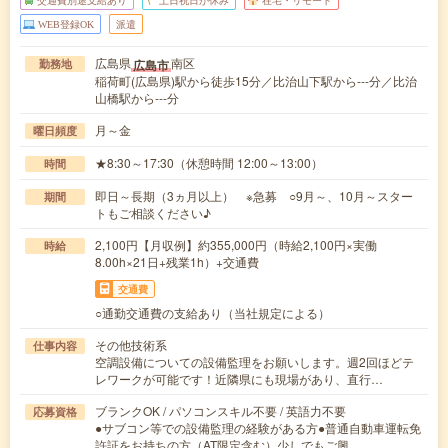
交通費別途支給あり
土日祝日が休み
在宅・リモート
WEB登録OK
派遣
広島県
南区
広島市
勤務地
稲荷町(広島県)駅から徒歩15分／比治山下駅から---分／比治
山橋駅から---分
月～金
曜日頻度
★8:30～17:30（休憩時間 12:00～13:00）
時間
即日～長期（3ヵ月以上） ※急募 ○9月～、10月～スター
期間
トもご相談ください♪
2,100円【月収例】約355,000円（時給2,100円×実働
時給
8.00h×21日+残業1h）+交通費
交通費
○通勤交通費の支給あり（当社規定による）
その他技術系
仕事内容
空調設備についての設備監理をお願いします。週2回ほどテ
レワークが可能です！近隣県にも現場があり、直行…
ブランクOK / パソコンスキル不要 / 英語力不要
応募資格
●サブコン等での設備監理の経験がある方●普通自動車運転免
許証をお持ちの方（AT限定含む）少しでもご興…