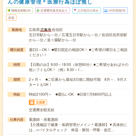
んの健康管理＊医療行為ほぼ無し
職種未経験OK
交通費別途支給あり
土日祝日が休み
WEB登録OK
派遣
広島県
佐伯区
広島市
勤務地
五日市駅から---分／広電五日市駅から---分／佐伯区役所前駅
から---分／楽々園駅から---分
週2日～OK！ ■曜日固定の相談OK！ ■ご希望の曜日をご相談
曜日頻度
ください！
【日勤のみ】9:00～18:00（休憩60分）■ご希望があればその
時間
他シフトもOK！（例）8:30～1…
2ヶ月～ ■ご応募から最短3日後に開始可能 8月～、9月ス
期間
タートもOK！
時給2100円～ ■週払いOK ■日収1万6800円以上
時給
交通費
交通費全額支給
看護師・准看護師
仕事内容
【介護施設で健康・体調管理がメイン＊看護師】▼具体的に
は…○バイタルチェック 体温・脈拍・呼吸・血圧…