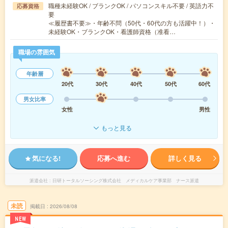
職種未経験OK / ブランクOK / パソコンスキル不要 / 英語力不
応募資格
要
≪履歴書不要≫・年齢不問（50代・60代の方も活躍中！）・
未経験OK・ブランクOK・看護師資格（准看…
職場の雰囲気
年齢層
20代
30代
40代
50代
60代
男女比率
女性
男性
もっと見る
気になる!
応募へ進む
詳しく見る
派遣会社
日研トータルソーシング株式会社 メディカルケア事業部 ナース派遣
未読
掲載日
2026/08/08
NEW