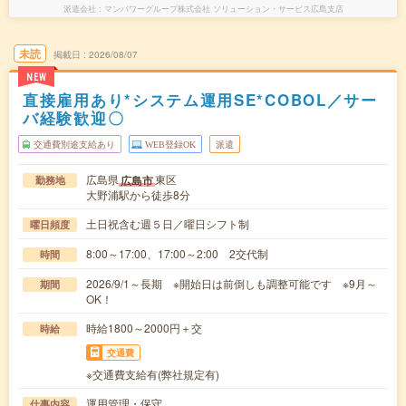
派遣会社
マンパワーグループ株式会社 ソリューション・サービス広島支店
未読
掲載日
2026/08/07
NEW
直接雇用あり*システム運用SE*COBOL／サー
バ経験歓迎〇
交通費別途支給あり
WEB登録OK
派遣
広島県
東区
広島市
勤務地
大野浦駅から徒歩8分
土日祝含む週５日／曜日シフト制
曜日頻度
8:00～17:00、17:00～2:00 2交代制
時間
2026/9/1～長期 ※開始日は前倒しも調整可能です ※9月～
期間
OK！
時給1800～2000円＋交
時給
交通費
※交通費支給有(弊社規定有)
運用管理・保守
仕事内容