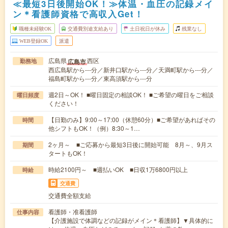
≪最短3日後開始OK！≫体温・血圧の記録メイ
ン＊看護師資格で高収入Get！
職種未経験OK
交通費別途支給あり
土日祝日が休み
残業なし
WEB登録OK
派遣
広島県
西区
広島市
勤務地
西広島駅から---分／新井口駅から---分／天満町駅から---分／
福島町駅から---分／東高須駅から---分
週2日～OK！ ■曜日固定の相談OK！ ■ご希望の曜日をご相談
曜日頻度
ください！
【日勤のみ】9:00～17:00（休憩60分）■ご希望があればその
時間
他シフトもOK！（例）8:30～1…
2ヶ月～ ■ご応募から最短3日後に開始可能 8月～、9月ス
期間
タートもOK！
時給2100円～ ■週払いOK ■日収1万6800円以上
時給
交通費
交通費全額支給
看護師・准看護師
仕事内容
【介護施設で体調などの記録がメイン＊看護師】▼具体的に