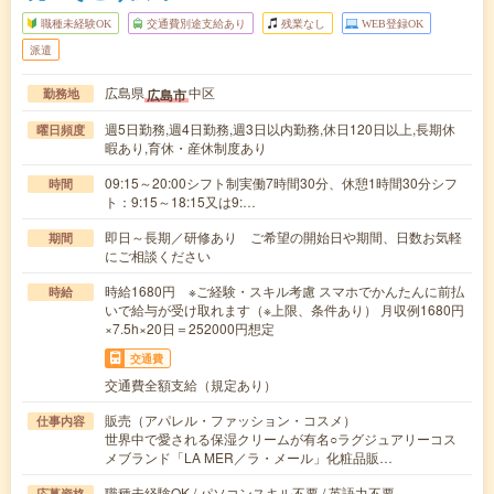
職種未経験OK
交通費別途支給あり
残業なし
WEB登録OK
派遣
広島県
中区
広島市
勤務地
週5日勤務,週4日勤務,週3日以内勤務,休日120日以上,長期休
曜日頻度
暇あり,育休・産休制度あり
09:15～20:00シフト制実働7時間30分、休憩1時間30分シフ
時間
ト：9:15～18:15又は9:…
即日～長期／研修あり ご希望の開始日や期間、日数お気軽
期間
にご相談ください
時給1680円 ※ご経験・スキル考慮 スマホでかんたんに前払
時給
いで給与が受け取れます（※上限、条件あり） 月収例1680円
×7.5h×20日＝252000円想定
交通費
交通費全額支給（規定あり）
販売（アパレル・ファッション・コスメ）
仕事内容
世界中で愛される保湿クリームが有名○ラグジュアリーコス
メブランド「LA MER／ラ・メール」化粧品販…
職種未経験OK / パソコンスキル不要 / 英語力不要
応募資格