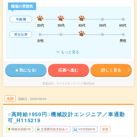
職場の雰囲気
年齢層
20代
30代
40代
50代
60代
男女比率
女性
男性
もっと見る
気になる!
応募へ進む
詳しく見る
派遣会社
ライクスタッフィング株式会社
未読
掲載日
2026/08/04
○高時給1950円○機械設計エンジニア／車通勤
可_H115219
職種未経験OK
交通費別途支給あり
WEB登録OK
派遣