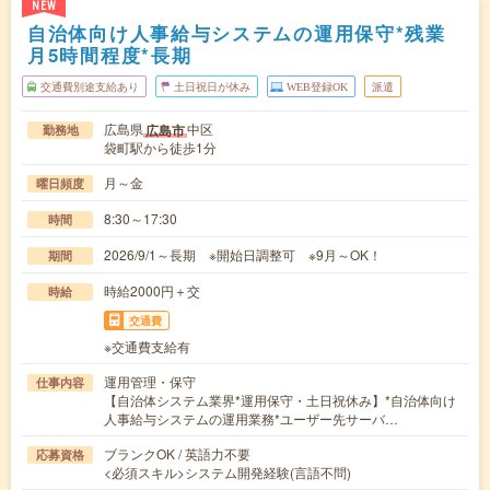
NEW
自治体向け人事給与システムの運用保守*残業
月5時間程度*長期
交通費別途支給あり
土日祝日が休み
WEB登録OK
派遣
広島県
中区
広島市
勤務地
袋町駅から徒歩1分
月～金
曜日頻度
8:30～17:30
時間
2026/9/1～長期 ※開始日調整可 ※9月～OK！
期間
時給2000円＋交
時給
交通費
※交通費支給有
運用管理・保守
仕事内容
【自治体システム業界*運用保守・土日祝休み】*自治体向け
人事給与システムの運用業務*ユーザー先サーバ…
ブランクOK / 英語力不要
応募資格
<必須スキル>システム開発経験(言語不問)