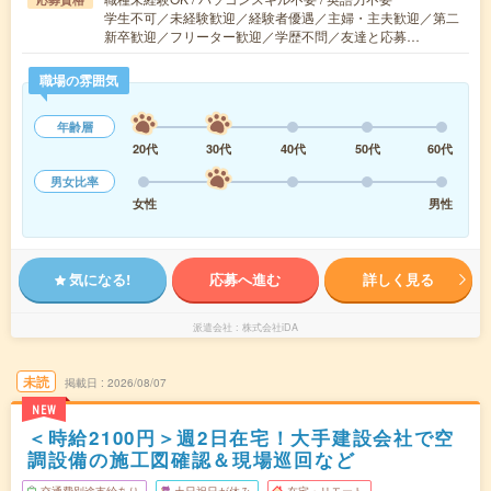
学生不可／未経験歓迎／経験者優遇／主婦・主夫歓迎／第二
新卒歓迎／フリーター歓迎／学歴不問／友達と応募…
職場の雰囲気
年齢層
20代
30代
40代
50代
60代
男女比率
女性
男性
気になる!
応募へ進む
詳しく見る
派遣会社
株式会社iDA
未読
掲載日
2026/08/07
NEW
＜時給2100円＞週2日在宅！大手建設会社で空
調設備の施工図確認＆現場巡回など