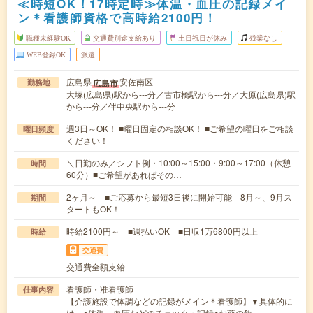
≪時短OK！17時定時≫体温・血圧の記録メイ
ン＊看護師資格で高時給2100円！
職種未経験OK
交通費別途支給あり
土日祝日が休み
残業なし
WEB登録OK
派遣
広島県
安佐南区
広島市
勤務地
大塚(広島県)駅から---分／古市橋駅から---分／大原(広島県)駅
から---分／伴中央駅から---分
週3日～OK！ ■曜日固定の相談OK！ ■ご希望の曜日をご相談
曜日頻度
ください！
＼日勤のみ／シフト例・10:00～15:00・9:00～17:00（休憩
時間
60分）■ご希望があればその…
2ヶ月～ ■ご応募から最短3日後に開始可能 8月～、9月ス
期間
タートもOK！
時給2100円～ ■週払いOK ■日収1万6800円以上
時給
交通費
交通費全額支給
看護師・准看護師
仕事内容
【介護施設で体調などの記録がメイン＊看護師】▼具体的に
は…○体温、血圧などのチェック・記録○お薬の飲…