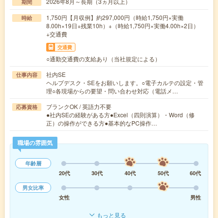
2026年8月～長期（3ヵ月以上）
期間
1,750円【月収例】約297,000円（時給1,750円×実働
時給
8.00h×19日+残業10h）+（時給1,750円×実働4.00h×2日）
+交通費
交通費
○通勤交通費の支給あり（当社規定による）
社内SE
仕事内容
ヘルプデスク・SEをお願いします。○電子カルテの設定・管
理○各現場からの要望・問い合わせ対応（電話メ…
ブランクOK / 英語力不要
応募資格
●社内SEの経験がある方●Excel（四則演算）・Word（修
正）の操作ができる方●基本的なPC操作…
職場の雰囲気
年齢層
20代
30代
40代
50代
60代
男女比率
女性
男性
もっと見る