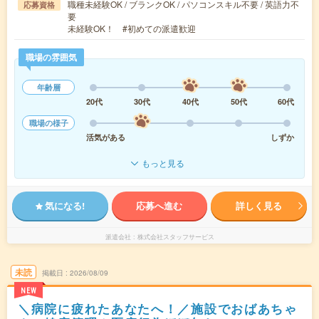
職種未経験OK / ブランクOK / パソコンスキル不要 / 英語力不
応募資格
要
未経験OK！ #初めての派遣歓迎
職場の雰囲気
年齢層
20代
30代
40代
50代
60代
職場の様子
活気がある
しずか
もっと見る
気になる!
応募へ進む
詳しく見る
派遣会社
株式会社スタッフサービス
未読
掲載日
2026/08/09
NEW
＼病院に疲れたあなたへ！／施設でおばあちゃ