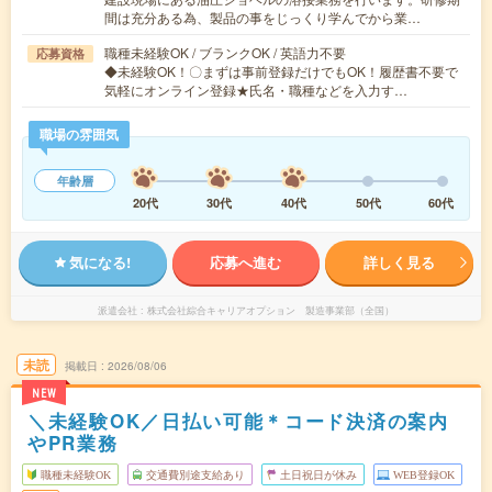
間は充分ある為、製品の事をじっくり学んでから業…
職種未経験OK / ブランクOK / 英語力不要
応募資格
◆未経験OK！〇まずは事前登録だけでもOK！履歴書不要で
気軽にオンライン登録★氏名・職種などを入力す…
職場の雰囲気
年齢層
20代
30代
40代
50代
60代
気になる!
応募へ進む
詳しく見る
派遣会社
株式会社綜合キャリアオプション 製造事業部（全国）
未読
掲載日
2026/08/06
NEW
＼未経験OK／日払い可能＊コード決済の案内
やPR業務
職種未経験OK
交通費別途支給あり
土日祝日が休み
WEB登録OK