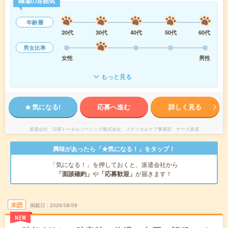
職場の雰囲気
年齢層
20代
30代
40代
50代
60代
男女比率
女性
男性
もっと見る
気になる!
応募へ進む
詳しく見る
派遣会社
日研トータルソーシング株式会社 メディカルケア事業部 ナース派遣
興味があったら「★気になる！」をタップ！
「気になる！」を押しておくと、派遣会社から
「面談確約」
や
「応募歓迎」
が届きます！
未読
掲載日
2026/08/09
NEW