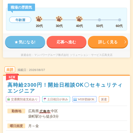
職場の雰囲気
年齢層
20代
30代
40代
50代
60代
気になる!
応募へ進む
詳しく見る
派遣会社
マンパワーグループ株式会社 ソリューション・サービス広島支店
未読
掲載日
2026/08/07
NEW
高時給2300円！開始日相談OK〇セキュリティ
エンジニア
交通費別途支給あり
土日祝日が休み
WEB登録OK
派遣
広島県
中区
広島市
勤務地
袋町駅から徒歩3分
月～金
曜日頻度