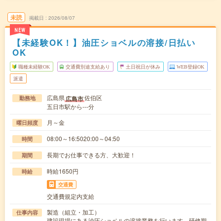
未読
掲載日
2026/08/07
NEW
【未経験OK！】油圧ショベルの溶接/日払い
OK
職種未経験OK
交通費別途支給あり
土日祝日が休み
WEB登録OK
派遣
広島県
佐伯区
広島市
勤務地
五日市駅から---分
月～金
曜日頻度
08:00～16:5020:00～04:50
時間
長期でお仕事できる方、大歓迎！
期間
時給1650円
時給
交通費
交通費規定内支給
製造（組立・加工）
仕事内容
建設現場にある油圧ショベルの溶接業務を行います。研修期