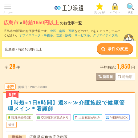
メニュー
気になる!
ログイン
検索
広島市
×
時給1650円以上
のお仕事一覧
広島市の派遣のお仕事情報です。
中区
、
南区
、
西区
などのエリアをチェックしてみて
ください。
オフィスワーク・事務系
、
営業・販売・サービス系
、
クリエイティブ系
な
どのお仕事を取り揃えています。さらに、
短期
・
単発
などの期間や、
職種未経験OK
な
どのこだわり条件で絞り込んでいただけます。
条件の変更
広島市 / 時給1650円以上
28
1,850
全
件
平均時給:
円
時給順
新着順
未読
掲載日
2026/08/09
NEW
【時短×1日6時間】週3～≫介護施設で健康管
理メイン＊看護師
職種未経験OK
交通費別途支給あり
土日祝日が休み
WEB登録OK
派遣
広島県
安佐南区
広島市
勤務地