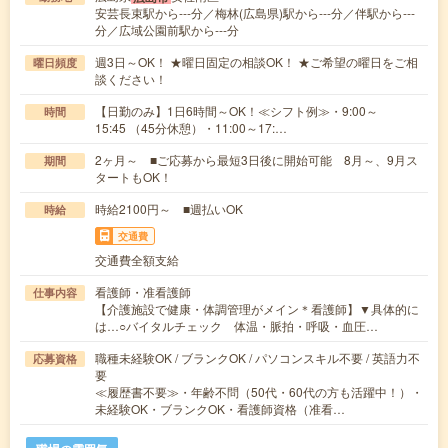
安芸長束駅から---分／梅林(広島県)駅から---分／伴駅から---
分／広域公園前駅から---分
週3日～OK！ ★曜日固定の相談OK！ ★ご希望の曜日をご相
曜日頻度
談ください！
【日勤のみ】1日6時間～OK！≪シフト例≫・9:00～
時間
15:45 （45分休憩）・11:00～17:…
2ヶ月～ ■ご応募から最短3日後に開始可能 8月～、9月ス
期間
タートもOK！
時給2100円～ ■週払いOK
時給
交通費
交通費全額支給
看護師・准看護師
仕事内容
【介護施設で健康・体調管理がメイン＊看護師】▼具体的に
は…○バイタルチェック 体温・脈拍・呼吸・血圧…
職種未経験OK / ブランクOK / パソコンスキル不要 / 英語力不
応募資格
要
≪履歴書不要≫・年齢不問（50代・60代の方も活躍中！）・
未経験OK・ブランクOK・看護師資格（准看…