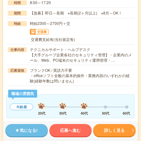
8:50～17:20
時間
【急募】即日～長期 ※長期(2ヶ月以上) ※8月～OK！
期間
時給2300～2700円＋交
時給
交通費
交通費支給有(当社規定有)
テクニカルサポート・ヘルプデスク
仕事内容
【大手グループ企業各社のセキュリティ管理】・企業内のメ
ール、Web、PC端末のセキュリティ運用管理・…
ブランクOK / 英語力不要
応募資格
・officeソフト全般の基本的操作・業務内容のいずれかの経
験(経験年数は問いません)
職場の雰囲気
年齢層
20代
30代
40代
50代
60代
気になる!
応募へ進む
詳しく見る