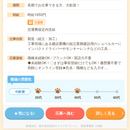
長期でお仕事できる方、大歓迎！
期間
時給1650円
時給
交通費
交通費規定内支給
製造（組立・加工）
仕事内容
工事現場にある建設重機の組立業務建設用のショベルカーに
インパクトドライバーやモンキーレンチなどの工具…
職種未経験OK / ブランクOK / 英語力不要
応募資格
◆未経験OK！〇まずは事前登録だけでもOK！履歴書不要で
気軽にオンライン登録★氏名・職種などを入力す…
職場の雰囲気
年齢層
20代
30代
40代
50代
60代
気になる!
応募へ進む
詳しく見る
派遣会社
株式会社綜合キャリアオプション 製造事業部（全国）