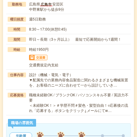
広島県
安芸区
広島市
勤務地
中野東駅から徒歩9分
週5日勤務
曜日頻度
8:30～17:00(休憩0:45)
時間
即日～長期（3ヶ月以上） 最短で応募開始から1週間！
期間
時給1950円
時給
交通費
交通費規定内支給
設計（機械・電気・電子）
仕事内容
▼配属先での業務内容食品製造に関わるさまざまな機械装置
を、お客様のニーズに合わせて一から設計していき…
職種未経験OK / ブランクOK / パソコンスキル不要 / 英語力不
応募資格
要
＜未経験OK！＞＃学歴不問＃髪色・髪型自由！○応募後の流
れ「応募する」ボタンをクリック↓メールにてw…
職場の雰囲気
年齢層