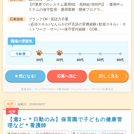
【IT業界でのシステム運用SE・高時給1800円】・運用中シ
ステムの保守監視・運用業務・開発プログラ…
ブランクOK / 英語力不要
応募資格
<必須スキル>なんらかのIT言語の実務経験<歓迎スキル>・ネ
ットワーク・サーバー保守受付経験・COB…
職場の雰囲気
年齢層
20代
30代
40代
50代
60代
気になる!
応募へ進む
詳しく見る
派遣会社
マンパワーグループ株式会社 ソリューション・サービス広島支店
未読
掲載日
2026/08/07
NEW
【週2～＊日勤のみ】保育園で子どもの健康管
理など＊看護師
職種未経験OK
交通費別途支給あり
土日祝日が休み
WEB登録OK