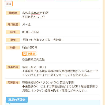
派遣
広島県
佐伯区
広島市
勤務地
五日市駅から---分
月～金
曜日頻度
08:00～16:50
時間
長期でお仕事できる方、大歓迎！
期間
時給1650円
時給
交通費
交通費規定内支給
製造（組立・加工）
仕事内容
工事現場にある建設重機の組立業務建設用のショベルカーに
インパクトドライバーやモンキーレンチなどの工具…
職種未経験OK / ブランクOK / 英語力不要
応募資格
◆未経験OK！〇まずは事前登録だけでもOK！履歴書不要で
気軽にオンライン登録★氏名・職種などを入力す…
職場の雰囲気