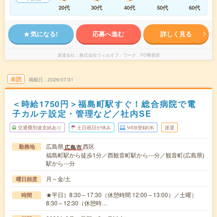
20代
30代
40代
50代
60代
気になる!
応募へ進む
詳しく見る
派遣会社
株式会社ウィルオブ・ワーク FO事業部
未読
掲載日
2026/07/31
＜時給1750円＞福島町駅すぐ！総合病院で電
子カルテ設定・管理など／社内SE
交通費別途支給あり
土日祝日が休み
WEB登録OK
派遣
広島県
西区
広島市
勤務地
福島町駅から徒歩1分／西観音町駅から---分／観音町(広島県)
駅から---分
月～金/土
曜日頻度
★平日）8:30～17:30（休憩時間 12:00～13:00）／土曜）
時間
8:30～12:30（休憩時…