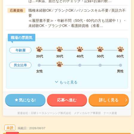
は…○体温、血圧などのチェック・記録○お薬の飲…
職種未経験OK / ブランクOK / パソコンスキル不要 / 英語力不
応募資格
要
≪履歴書不要≫・年齢不問（50代・60代の方も活躍中！）・
未経験OK・ブランクOK・看護師資格（准看…
職場の雰囲気
年齢層
20代
30代
40代
50代
60代
男女比率
女性
男性
もっと見る
気になる!
応募へ進む
詳しく見る
派遣会社
日研トータルソーシング株式会社 メディカルケア事業部 ナース派遣
未読
掲載日
2026/08/07