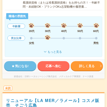
看護師資格（または准看護師資格）をお持ちの方！・年齢不
問・未経験OK・ブランクOK※志望動機や履歴書…
職場の雰囲気
年齢層
20代
30代
40代
50代
60代
男女比率
女性
男性
もっと見る
気になる!
応募へ進む
詳しく見る
派遣会社
日研トータルソーシング株式会社 メディカルケア事業部 ナース派遣
未読
リニューアル【LA MER／ラメール】コスメ販
売 そごう広島