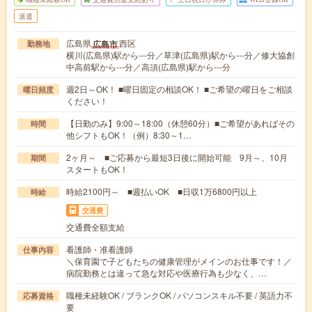
派遣
広島県
西区
広島市
勤務地
横川(広島県)駅から---分／草津(広島県)駅から---分／修大協創
中高前駅から---分／高須(広島県)駅から---分
週2日～OK！ ■曜日固定の相談OK！ ■ご希望の曜日をご相談
曜日頻度
ください！
【日勤のみ】9:00～18:00（休憩60分）■ご希望があればその
時間
他シフトもOK！（例）8:30～1…
2ヶ月～ ■ご応募から最短3日後に開始可能 9月～、10月
期間
スタートもOK！
時給2100円～ ■週払いOK ■日収1万6800円以上
時給
交通費
交通費全額支給
看護師・准看護師
仕事内容
＼保育園で子どもたちの健康管理がメインのお仕事です！／
病院勤務とは違って急な対応や医療行為も少なく、…
職種未経験OK / ブランクOK / パソコンスキル不要 / 英語力不
応募資格
要