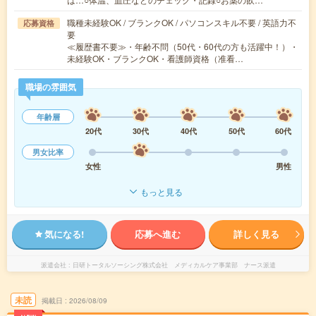
職種未経験OK / ブランクOK / パソコンスキル不要 / 英語力不
応募資格
要
≪履歴書不要≫・年齢不問（50代・60代の方も活躍中！）・
未経験OK・ブランクOK・看護師資格（准看…
職場の雰囲気
年齢層
20代
30代
40代
50代
60代
男女比率
女性
男性
もっと見る
気になる!
応募へ進む
詳しく見る
派遣会社
日研トータルソーシング株式会社 メディカルケア事業部 ナース派遣
未読
掲載日
2026/08/09