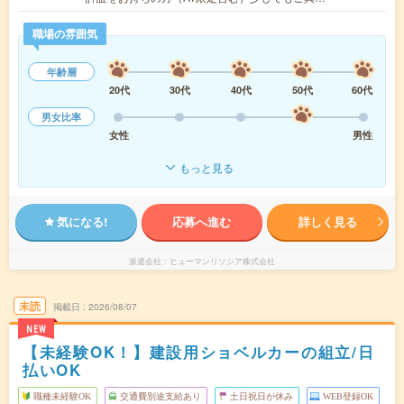
職場の雰囲気
年齢層
20代
30代
40代
50代
60代
男女比率
女性
男性
もっと見る
気になる!
応募へ進む
詳しく見る
派遣会社
ヒューマンリソシア株式会社
未読
掲載日
2026/08/07
NEW
【未経験OK！】建設用ショベルカーの組立/日
払いOK
職種未経験OK
交通費別途支給あり
土日祝日が休み
WEB登録OK