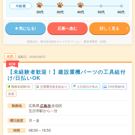
年齢層
20代
30代
40代
50代
60代
気になる!
応募へ進む
詳しく見る
派遣会社
株式会社綜合キャリアオプション 製造事業部（全国）
未読
掲載日
2026/08/07
NEW
【未経験者歓迎！】建設重機パーツの工具組付
け/日払いOK
職種未経験OK
交通費別途支給あり
土日祝日が休み
WEB登録OK
派遣
広島県
佐伯区
広島市
勤務地
五日市駅から---分
月～金
曜日頻度
08:00～16:50
時間