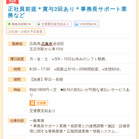
NEW
正社員前提＊賞与2回あり＊事務長サポート業
務など
職種未経験OK
交通費別途支給あり
WEB登録OK
正社員への紹介予定派遣
広島県
佐伯区
広島市
勤務地
五日市駅から車10分
月～金・土 ※月9～10日お休みのシフト勤務。
曜日頻度
8:30～17:30 ※残業は月10～20時間程度。※休憩60分。
時間
【急募】即日～長期
期間
時給1800円＋交 ■給与の前払いが可能な速払いサービスあ
時給
り
交通費
交通費支給あり
一般事務
仕事内容
＊事務長サポート業務＊他部署との連携調整＊施設・設備管
理に関する事務業務＊広報関連業務＊情報システム…