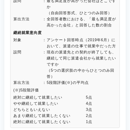
設問
：
最も満足度が高かった会社はどこです
か
（自由回答形式、ひとつのみ回答）
算出方法
：
全回答者数における、「最も満足度が
高かった会社」と回答した数の割合
継続就業意向度
対象
：
アンケート回答時点（2019年6月）に
おいて、派遣の仕事で就業中だった方
設問
：
現在の派遣先との契約が終了しても、
継続して同じ派遣会社から就業したい
ですか
（5つの選択肢の中からひとつのみ回
答）
算出方法
：
5段階評価(※)の平均点
(※)5段階評価
絶対に継続して就業したい
5点
やや継続して就業したい
4点
どちらともいえない
3点
あまり継続して就業したくない
2点
絶対に継続して就業したくない
1点