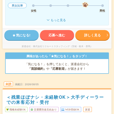
男女比率
女性
男性
もっと見る
気になる!
応募へ進む
詳しく見る
派遣会社
株式会社リクルートスタッフィング（茨城・栃木・群馬）
興味があったら「★気になる！」をタップ！
「気になる！」を押しておくと、派遣会社から
「面談確約」
や
「応募歓迎」
が届きます！
未読
掲載日
2026/08/05
＜残業ほぼナシ・未経験OK＞大手ディーラー
での来客応対・受付
職種未経験OK
交通費別途支給あり
WEB登録OK
派遣