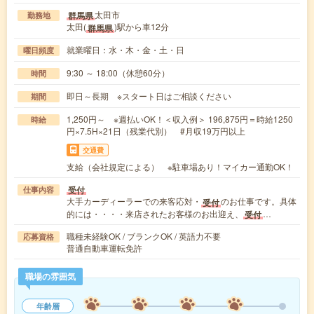
太田市
群馬県
勤務地
太田(
)駅から車12分
群馬県
就業曜日：水・木・金・土・日
曜日頻度
9:30 ～ 18:00（休憩60分）
時間
即日～長期 ※スタート日はご相談ください
期間
1,250円～ ※週払いOK！＜収入例＞ 196,875円＝時給1250
時給
円×7.5H×21日（残業代別） #月収19万円以上
交通費
支給（会社規定による） ※駐車場あり！マイカー通勤OK！
受付
仕事内容
大手カーディーラーでの来客応対・
のお仕事です。具体
受付
的には・・・・来店されたお客様のお出迎え、
…
受付
職種未経験OK / ブランクOK / 英語力不要
応募資格
普通自動車運転免許
職場の雰囲気
年齢層