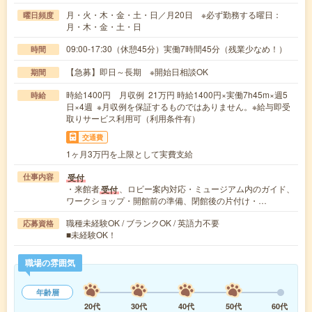
月・火・木・金・土・日／月20日 ※必ず勤務する曜日：
曜日頻度
月・木・金・土・日
09:00-17:30（休憩45分）実働7時間45分（残業少なめ！）
時間
【急募】即日～長期 ※開始日相談OK
期間
時給1400円 月収例 21万円 時給1400円×実働7h45m×週5
時給
日×4週 ※月収例を保証するものではありません。※給与即受
取りサービス利用可（利用条件有）
交通費
1ヶ月3万円を上限として実費支給
受付
仕事内容
・来館者
、ロビー案内対応・ミュージアム内のガイド、
受付
ワークショップ・開館前の準備、閉館後の片付け・…
職種未経験OK / ブランクOK / 英語力不要
応募資格
■未経験OK！
職場の雰囲気
年齢層
20代
30代
40代
50代
60代