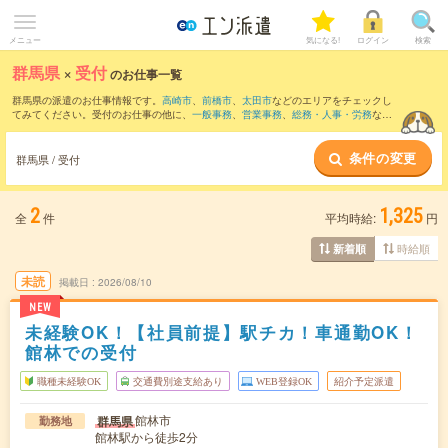
メニュー
気になる!
ログイン
検索
群馬県
×
受付
のお仕事一覧
群馬県の派遣のお仕事情報です。
高崎市
、
前橋市
、
太田市
などのエリアをチェックし
てみてください。受付のお仕事の他に、
一般事務
、
営業事務
、
総務・人事・労務
など
を取り揃えています。さらに、
短期
・
単発
などの期間や、
職種未経験OK
などのこだわ
り条件で絞り込んでいただけます。職種辞典：
受付のお仕事とは？とは？
条件の変更
群馬県 / 受付
2
1,325
全
件
平均時給:
円
時給順
新着順
未読
掲載日
2026/08/10
NEW
未経験OK！【社員前提】駅チカ！車通勤OK！
館林での受付
職種未経験OK
交通費別途支給あり
WEB登録OK
紹介予定派遣
館林市
群馬県
勤務地
館林駅から徒歩2分