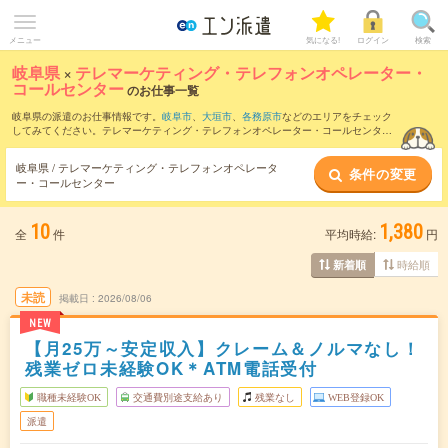
メニュー
気になる!
ログイン
検索
岐阜県
×
テレマーケティング・テレフォンオペレーター・
コールセンター
のお仕事一覧
岐阜県の派遣のお仕事情報です。
岐阜市
、
大垣市
、
各務原市
などのエリアをチェック
してみてください。テレマーケティング・テレフォンオペレーター・コールセンター
のお仕事の他に、
販売（アパレル・ファッション・コスメ）
、
窓口・ショールーム・
カウンター受付
、
営業・企画営業・ラウンダー
などを取り揃えています。さらに、
短
岐阜県 / テレマーケティング・テレフォンオペレータ
条件の変更
期
・
単発
などの期間や、
職種未経験OK
などのこだわり条件で絞り込んでいただけま
ー・コールセンター
す。職種辞典：
テレマーケティング・テレフォンオペレーター・コールセンターのお
仕事とは？とは？
10
1,380
全
件
平均時給:
円
時給順
新着順
未読
掲載日
2026/08/06
NEW
【月25万～安定収入】クレーム＆ノルマなし！
残業ゼロ未経験OK＊ATM電話受付
職種未経験OK
交通費別途支給あり
残業なし
WEB登録OK
派遣