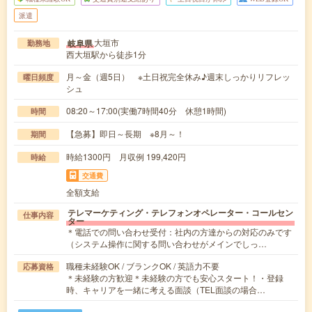
派遣
大垣市
岐阜県
勤務地
西大垣駅から徒歩1分
月～金（週5日） ※土日祝完全休み♪週末しっかりリフレッ
曜日頻度
シュ
08:20～17:00(実働7時間40分 休憩1時間)
時間
【急募】即日～長期 ※8月～！
期間
時給1300円 月収例 199,420円
時給
交通費
全額支給
テレマーケティング・テレフォンオペレーター・コールセン
仕事内容
ター
＊電話での問い合わせ受付：社内の方達からの対応のみです
（システム操作に関する問い合わせがメインでしっ…
職種未経験OK / ブランクOK / 英語力不要
応募資格
＊未経験の方歓迎＊未経験の方でも安心スタート！・登録
時、キャリアを一緒に考える面談（TEL面談の場合…