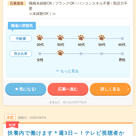
職種未経験OK / ブランクOK / パソコンスキル不要 / 英語力不
応募資格
要
≪未経験OK！≫
職場の雰囲気
年齢層
20代
30代
40代
50代
60代
男女比率
女性
男性
もっと見る
気になる!
応募へ進む
詳しく見る
派遣会社
株式会社NEXT岐阜
未読
掲載日
2026/08/04
NEW
扶養内で働けます＊週3日～！テレビ視聴者か