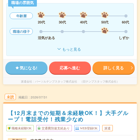
職場の雰囲気
年齢層
20代
30代
40代
50代
60代
職場の様子
活気がある
しずか
もっと見る
気になる!
応募へ進む
詳しく見る
派遣会社
パーソルテンプスタッフ株式会社 （旧テンプスタッフ株式会社）
未読
掲載日
2026/07/31
【12月末までの短期＆未経験OK！】大手グル
ープ！電話受付！残業少なめ
職種未経験OK
交通費別途支給あり
WEB登録OK
派遣