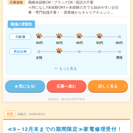
職種未経験OK / ブランクOK / 英語力不要
応募資格
≪特になし‼未経験OK‼≫未経験の方でも始めやすいお仕
事・専門知識不要！・異業種からキャリアチェンジ…
職場の雰囲気
年齢層
20代
30代
40代
50代
60代
男女比率
女性
男性
もっと見る
気になる!
応募へ進む
詳しく見る
派遣会社
株式会社NEXT岐阜
未読
掲載日
2026/08/03
≪9～12月末までの期間限定≫家電修理受付！