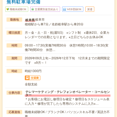
無料駐車場完備
職種未経験OK
交通費別途支給あり
WEB登録OK
派遣
岐阜市
岐阜県
勤務地
穂積駅から車7分／名鉄岐阜駅から車20分
月～金・土・日・祝(週5日) ※シフト制 ※週休2日、企業カ
曜日頻度
レンダーでの出勤となります。※土日どちらかお休みOK
09:00～17:30(実働7時間30分 休憩1時間)10:00～18:30(実
時間
働7時間30分 休憩…
2026年09月上旬～2026年12月下旬 12月末までの期間限定
期間
です ※9月～！
時給1300円
時給
交通費
全額支給
テレマーケティング・テレフォンオペレーター・コールセン
仕事内容
ター
＊お客様にお電話し修理日を確定＊修理日をスケジュール表
に入力＊修理が完了したら専用のシステムに入力※…
職種未経験OK / ブランクOK / パソコンスキル不要 / 英語力不
応募資格
要