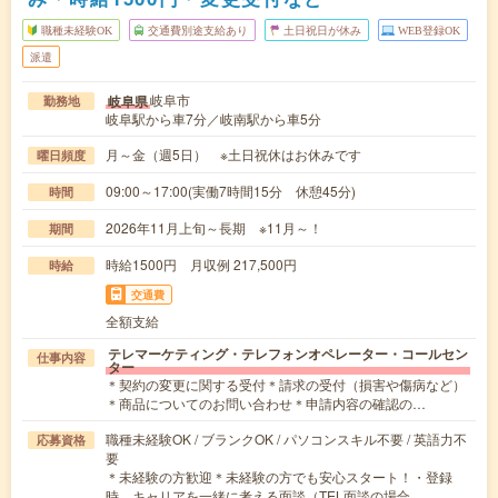
職種未経験OK
交通費別途支給あり
土日祝日が休み
WEB登録OK
派遣
岐阜市
岐阜県
勤務地
岐阜駅から車7分／岐南駅から車5分
月～金（週5日） ※土日祝休はお休みです
曜日頻度
09:00～17:00(実働7時間15分 休憩45分)
時間
2026年11月上旬～長期 ※11月～！
期間
時給1500円 月収例 217,500円
時給
交通費
全額支給
テレマーケティング・テレフォンオペレーター・コールセン
仕事内容
ター
＊契約の変更に関する受付＊請求の受付（損害や傷病など）
＊商品についてのお問い合わせ＊申請内容の確認の…
職種未経験OK / ブランクOK / パソコンスキル不要 / 英語力不
応募資格
要
＊未経験の方歓迎＊未経験の方でも安心スタート！・登録
時、キャリアを一緒に考える面談（TEL面談の場合…