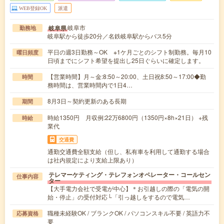
WEB登録OK
派遣
岐阜市
岐阜県
勤務地
岐阜駅から徒歩20分／名鉄岐阜駅からバス5分
平日の週3日勤務～OK ※1ケ月ごとのシフト制勤務。毎月10
曜日頻度
日頃までにシフト希望を提出し25日ぐらいに確定します。
【営業時間】月～金:8:50～20:00、土日祝8:50～17:00◆勤
時間
務時間は、営業時間内で1日4…
8月3日～契約更新のある長期
期間
時給1350円 月収例:22万6800円（1350円×8h×21日） +残
時給
業代
交通費
通勤交通費全額支給（但し、私有車を利用して通勤する場合
は社内規定により支給上限あり）
テレマーケティング・テレフォンオペレーター・コールセン
仕事内容
ター
【大手電力会社で受電が中心】＊お引越しの際の「電気の開
始・停止」の受付対応└「引っ越しをするので電気…
職種未経験OK / ブランクOK / パソコンスキル不要 / 英語力不
応募資格
要