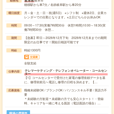
岐阜市
岐阜県
勤務地
穂積駅から車7分／名鉄岐阜駅から車20分
月～金・土・日・祝(週5日) ※シフト制 ※週休2日、企業カ
曜日頻度
レンダーでの出勤となります。※土日どちらかお休みOK
09:00～17:30(実働7時間30分 休憩1時間)10:00～18:30(実
時間
働7時間30分 休憩…
【急募】即日～2026年12月下旬 2026年12月末までの期間
期間
限定のお仕事です！開始日相談可能です
時給1300円
時給
交通費
全額支給
テレマーケティング・テレフォンオペレーター・コールセン
仕事内容
ター
【1】コールセンターで受付けた家電の修理依頼データを基
に、修理依頼元へ電話し修理の日程を決めます。【…
職種未経験OK / ブランクOK / パソコンスキル不要 / 英語力不
応募資格
要
＊未経験の方歓迎＊未経験の方でも安心スタート！・登録
時、キャリアを一緒に考える面談（電話面談の場合）…
職場の雰囲気