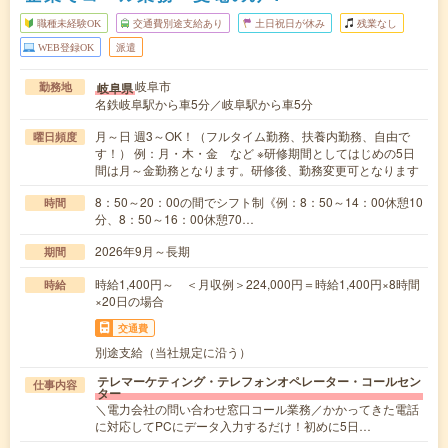
職種未経験OK
交通費別途支給あり
土日祝日が休み
残業なし
WEB登録OK
派遣
岐阜市
岐阜県
勤務地
名鉄岐阜駅から車5分／岐阜駅から車5分
月～日 週3～OK！（フルタイム勤務、扶養内勤務、自由で
曜日頻度
す！） 例：月・木・金 など ※研修期間としてはじめの5日
間は月～金勤務となります。研修後、勤務変更可となります
8：50～20：00の間でシフト制《例：8：50～14：00休憩10
時間
分、8：50～16：00休憩70…
2026年9月～長期
期間
時給1,400円～ ＜月収例＞224,000円＝時給1,400円×8時間
時給
×20日の場合
交通費
別途支給（当社規定に沿う）
テレマーケティング・テレフォンオペレーター・コールセン
仕事内容
ター
＼電力会社の問い合わせ窓口コール業務／かかってきた電話
に対応してPCにデータ入力するだけ！初めに5日…