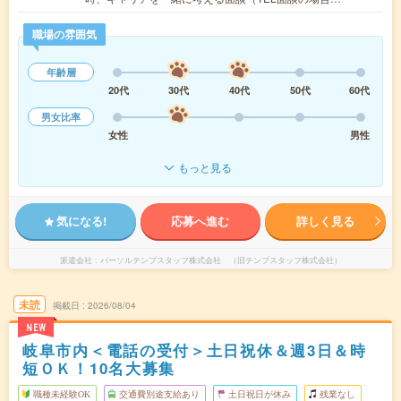
職場の雰囲気
年齢層
20代
30代
40代
50代
60代
男女比率
女性
男性
もっと見る
気になる!
応募へ進む
詳しく見る
派遣会社
パーソルテンプスタッフ株式会社 （旧テンプスタッフ株式会社）
未読
掲載日
2026/08/04
NEW
岐阜市内＜電話の受付＞土日祝休＆週3日＆時
短ＯＫ！10名大募集
職種未経験OK
交通費別途支給あり
土日祝日が休み
残業なし