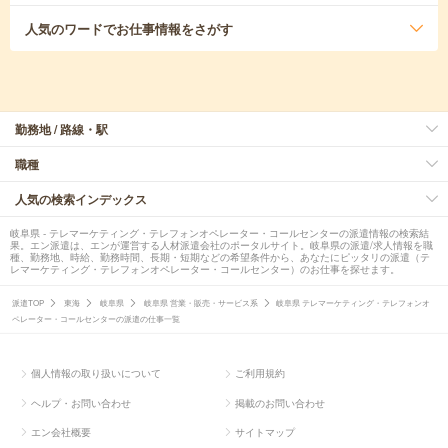
人気のワード
でお仕事情報をさがす
勤務地 / 路線・駅
職種
人気の検索インデックス
岐阜県 - テレマーケティング・テレフォンオペレーター・コールセンターの派遣情報の検索結
果。エン派遣は、エンが運営する人材派遣会社のポータルサイト。岐阜県の派遣/求人情報を職
種、勤務地、時給、勤務時間、長期・短期などの希望条件から、あなたにピッタリの派遣（テ
レマーケティング・テレフォンオペレーター・コールセンター）のお仕事を探せます。
派遣TOP
東海
岐阜県
岐阜県 営業・販売・サービス系
岐阜県 テレマーケティング・テレフォンオ
ペレーター・コールセンターの派遣の仕事一覧
個人情報の取り扱いについて
ご利用規約
ヘルプ・お問い合わせ
掲載のお問い合わせ
エン会社概要
サイトマップ