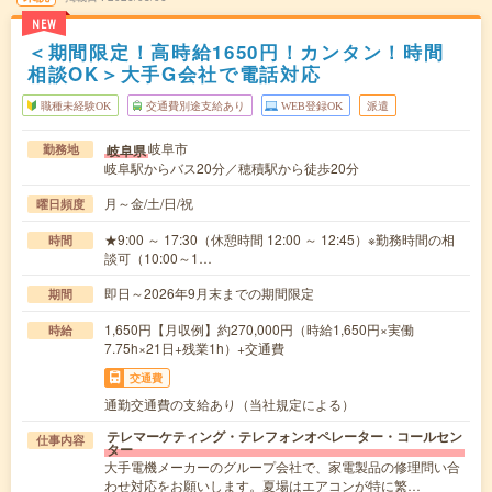
NEW
＜期間限定！高時給1650円！カンタン！時間
相談OK＞大手G会社で電話対応
職種未経験OK
交通費別途支給あり
WEB登録OK
派遣
岐阜市
岐阜県
勤務地
岐阜駅からバス20分／穂積駅から徒歩20分
月～金/土/日/祝
曜日頻度
★9:00 ～ 17:30（休憩時間 12:00 ～ 12:45）※勤務時間の相
時間
談可（10:00～1…
即日～2026年9月末までの期間限定
期間
1,650円【月収例】約270,000円（時給1,650円×実働
時給
7.75h×21日+残業1h）+交通費
交通費
通勤交通費の支給あり（当社規定による）
テレマーケティング・テレフォンオペレーター・コールセン
仕事内容
ター
大手電機メーカーのグループ会社で、家電製品の修理問い合
わせ対応をお願いします。夏場はエアコンが特に繁…