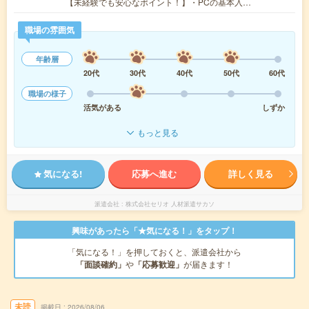
【未経験でも安心なポイント！】・PCの基本入…
職場の雰囲気
年齢層
20代
30代
40代
50代
60代
職場の様子
活気がある
しずか
もっと見る
気になる!
応募へ進む
詳しく見る
派遣会社
株式会社セリオ 人材派遣サカソ
興味があったら「★気になる！」をタップ！
「気になる！」を押しておくと、派遣会社から
「面談確約」
や
「応募歓迎」
が届きます！
未読
掲載日
2026/08/06