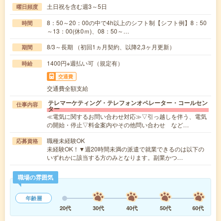
土日祝を含む週3～5日
曜日頻度
8：50～20：00の中で4h以上のシフト制【シフト例】8：50
時間
～13：00(休0ｍ)、08：50～…
8/3～長期 （初回1ヵ月契約、以降2,3ヶ月更新）
期間
1400円※週払い可（規定有）
時給
交通費
交通費全額支給
テレマーケティング・テレフォンオペレーター・コールセン
仕事内容
ター
≪電気に関するお問い合わせ対応≫▽引っ越しを伴う、電気
の開始・停止▽料金案内やその他問い合わせ など…
職種未経験OK
応募資格
未経験OK！▼週20時間未満の派遣で就業できるのは以下の
いずれかに該当する方のみとなります。副業かつ…
職場の雰囲気
年齢層
20代
30代
40代
50代
60代