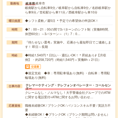
岐阜市
岐阜県
勤務地
岐南駅から自転車9分／岐阜駅から自転車9分／名鉄岐阜駅か
ら車9分／笠松駅から車11分／西岐阜駅から車10分
◆シフト柔軟／週5日 ＊予定での希望休の申請OK！
曜日頻度
◆7：00～21：00の間で3パターンのシフト制（実働8時間、
時間
休憩60分）～3パターン～（1）7：0…
『待たせない選考』実施中。 応募から最短即日でご連絡しま
期間
す！ 即日～長期
◆時給1,540円＊日払い・週払いOK！＊昇給あり♪【月収
時給
例】 ・約258,720円（時給1,540円 × 実働8h × 21日）
交通費
◆規定支給 ◆車：専用駐車場あり(無料) ・自転車：専用駐
輪場あり(無料)
テレマーケティング・テレフォンオペレーター・コールセン
仕事内容
ター
クレームなし・ノルマなし！大手警備会社グループでのATM
に関する電話受付○ATMに関するお問い合わせ…
職種未経験OK / ブランクOK / パソコンスキル不要 / 英語力不
応募資格
要
◆未経験OK！◆ブランクOK（ブランク期間は問いません）