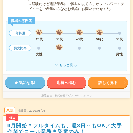
未経験だけど電話業務にご興味のある方、オフィスワークデ
ビューをご希望の方などお気軽にお問い合わせくだ…
職場の雰囲気
年齢層
20代
30代
40代
50代
60代
男女比率
女性
男性
もっと見る
気になる!
応募へ進む
詳しく見る
派遣会社
株式会社アヴァンティスタッフ
未読
掲載日
2026/08/04
NEW
9月開始＊フルタイムも、週3日～もOK／大手
企業でコール業務＊受電のみ！