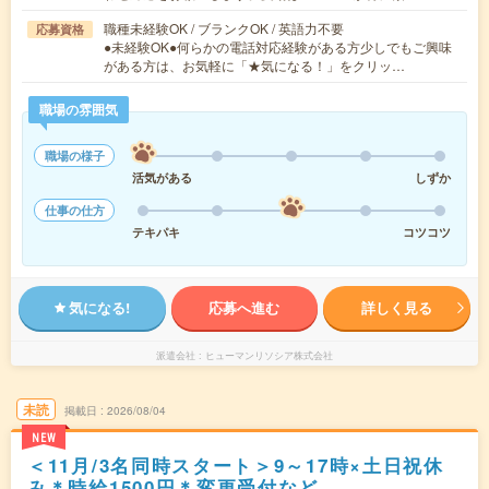
職種未経験OK / ブランクOK / 英語力不要
応募資格
●未経験OK●何らかの電話対応経験がある方少しでもご興味
がある方は、お気軽に「★気になる！」をクリッ…
職場の雰囲気
職場の様子
活気がある
しずか
仕事の仕方
テキパキ
コツコツ
気になる!
応募へ進む
詳しく見る
派遣会社
ヒューマンリソシア株式会社
未読
掲載日
2026/08/04
NEW
＜11月/3名同時スタート＞9～17時×土日祝休
み＊時給1500円＊変更受付など