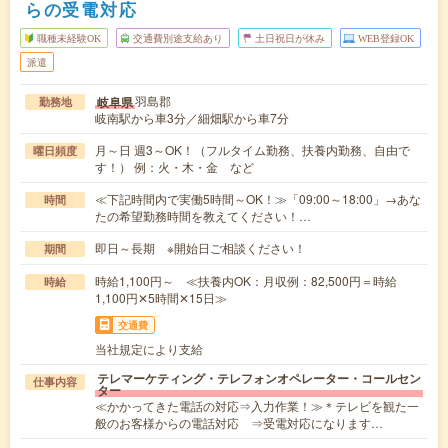
らの受電対応
職種未経験OK
交通費別途支給あり
土日祝日が休み
WEB登録OK
派遣
羽島郡
岐阜県
勤務地
岐南駅から車3分／細畑駅から車7分
月～日 週3～OK！（フルタイム勤務、扶養内勤務、自由で
曜日頻度
す！） 例：火・木・金 など
≪下記時間内で実働5時間～OK！≫「09:00～18:00」→あな
時間
たの希望勤務時間を教えてください！…
即日～長期 ※開始日ご相談ください！
期間
時給1,100円～ ≪扶養内OK：月収例：82,500円＝時給
時給
1,100円✕5時間✕15日≫
交通費
当社規定により支給
テレマーケティング・テレフォンオペレーター・コールセン
仕事内容
ター
≪かかってきた電話の対応⇒入力作業！≫＊テレビを観た一
般のお客様からの電話対応 ⇒受電対応になります…