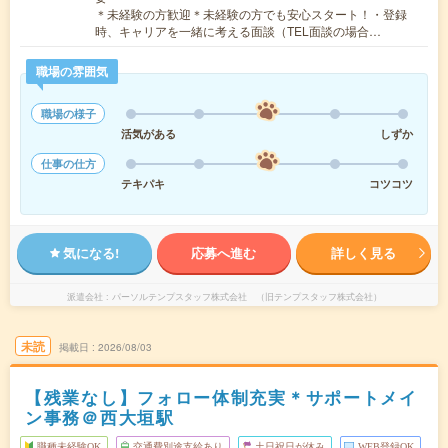
＊未経験の方歓迎＊未経験の方でも安心スタート！・登録
時、キャリアを一緒に考える面談（TEL面談の場合…
職場の雰囲気
職場の様子
活気がある
しずか
仕事の仕方
テキパキ
コツコツ
気になる!
応募へ進む
詳しく見る
派遣会社
パーソルテンプスタッフ株式会社 （旧テンプスタッフ株式会社）
未読
掲載日
2026/08/03
【残業なし】フォロー体制充実＊サポートメイ
ン事務＠西大垣駅
職種未経験OK
交通費別途支給あり
土日祝日が休み
WEB登録OK