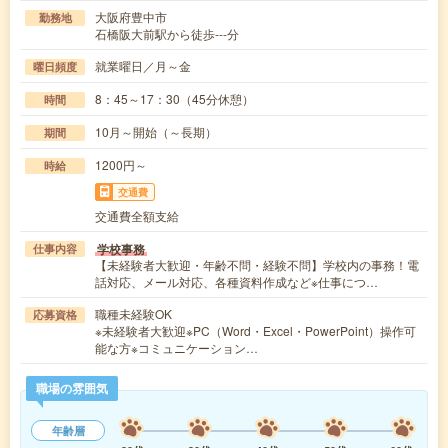
大阪府豊中市
勤務地
石橋阪大前駅から徒歩---分
就業曜日／月～金
曜日頻度
8：45～17：30（45分休憩）
時間
10月～開始（～長期）
期間
1200円～
時給
交通費
交通費全額支給
学校事務
仕事内容
【未経験者大歓迎・年齢不問・経験不問】学校内の事務！電
話対応、メール対応、各種資料作成など※仕事につ…
職種未経験OK
応募資格
※未経験者大歓迎※PC（Word・Excel・PowerPoint）操作可
能な方※コミュニケーション…
職場の雰囲気
年齢層