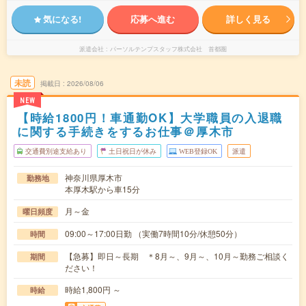
気になる!
応募へ進む
詳しく見る
派遣会社
パーソルテンプスタッフ株式会社 首都圏
未読
掲載日
2026/08/06
NEW
【時給1800円！車通勤OK】大学職員の入退職
に関する手続きをするお仕事＠厚木市
交通費別途支給あり
土日祝日が休み
WEB登録OK
派遣
神奈川県厚木市
勤務地
本厚木駅から車15分
月～金
曜日頻度
09:00～17:00日勤 （実働7時間10分/休憩50分）
時間
【急募】即日～長期 ＊8月～、9月～、10月～勤務ご相談く
期間
ださい！
時給1,800円 ～
時給