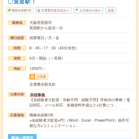
〇箕面駅！
職種未経験OK
交通費別途支給あり
土日祝日が休み
派遣
大阪府箕面市
勤務地
箕面駅から徒歩---分
就業曜日／月～金
曜日頻度
8：45～17：30（45分休憩）
時間
9月～開始（～長期）
期間
1200円～
時給
交通費
交通費全額支給
学校事務
仕事内容
【未経験者大歓迎・年齢不問・経験不問】学校内の事務！電
話対応、メール対応、各種資料作成など※仕事につ…
職種未経験OK
応募資格
※未経験者大歓迎※PC（Word・Excel・PowerPoint）操作可
能な方※コミュニケーション…
職場の雰囲気