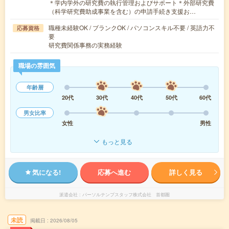
＊学内学外の研究費の執行管理およびサポート＊外部研究費
（科学研究費助成事業を含む）の申請手続き支援お…
職種未経験OK / ブランクOK / パソコンスキル不要 / 英語力不
応募資格
要
研究費関係事務の実務経験
職場の雰囲気
年齢層
20代
30代
40代
50代
60代
男女比率
女性
男性
もっと見る
気になる!
応募へ進む
詳しく見る
派遣会社
パーソルテンプスタッフ株式会社 首都圏
未読
掲載日
2026/08/05