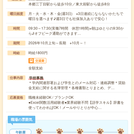
本郷三丁目駅から徒歩10分／東大前駅から徒歩8分
月・火・水・木・金(週3日) ※3日連続にならないかたちで
曜日頻度
曜日を選べます♪週3日でも社保加入ありで安心！
09:30～17:30(実働7時間 休憩1時間)※朝はゆとりの9:30か
時間
ら♪オフピーク通勤ができます…
2026年10月上旬～長期 ※10月～！
期間
時給1800円
時給
交通費
全額支給
学校事務
仕事内容
＊学内関連部署および学生とのメール対応・連絡調整＊奨励
金支給に関する名簿管理＊各種書類とりまとめ、デ…
職種未経験OK / ブランクOK
応募資格
●Excel関数活用経験者●業界経験不問【語学スキル】辞書を
使ってわかればOK！メールやりとりが中心…
職場の雰囲気
年齢層