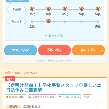
年齢層
20代
30代
40代
50代
60代
男女比率
女性
男性
もっと見る
気になる!
応募へ進む
詳しく見る
派遣会社
株式会社ビッグウェーブ
未読
掲載日
2026/08/06
NEW
【盆明け開始！】学校事務スタッフ〇嬉しい土
日祝休み〇藤森駅
職種未経験OK
交通費別途支給あり
土日祝日が休み
派遣
京都市伏見区
勤務地