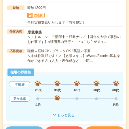
時給1200円
時給
交通費
全額実費支給いたします（当社規定）
学校事務
仕事内容
＼ミドル・シニア活躍中＊残業ナシ／【国公立大学で事務の
お仕事です】○証明書の発行・・・※こちらがメイ…
職種未経験OK / ブランクOK / 英語力不要
応募資格
＼未経験歓迎です！／【必須スキル】○Word/Excelの基本操
作ができる方（入力・表作成など）ご応…
職場の雰囲気
年齢層
20代
30代
40代
50代
60代
男女比率
女性
男性
もっと見る