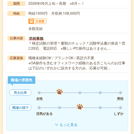
2026年09月上旬～長期 ※9月～！
期間
時給1500円 月収例 108,000円
時給
交通費
全額支給
学校事務
仕事内容
＊検定試験の管理＊書類のチェック＊試験申込書の発送＊窓
口対応、電話対応 ※難しいPC操作はありません…
職種未経験OK / ブランクOK / 英語力不要
応募資格
※OA操作を含むオフィスワーク経験のある方こちらのお仕事
は下記のいずれかに該当する方のみ、応募が可能…
職場の雰囲気
男女比率
女性
男性
職場の様子
活気がある
しずか
もっと見る