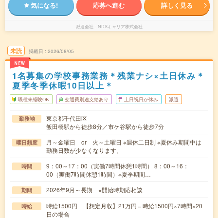
気になる!
応募へ進む
詳しく見る
派遣会社
NDSキャリア株式会社
未読
掲載日
2026/08/05
NEW
1名募集の学校事務業務＊残業ナシ×土日休み＊
夏季冬季休暇10日以上＊
職種未経験OK
交通費別途支給あり
土日祝日が休み
派遣
東京都千代田区
勤務地
飯田橋駅から徒歩8分／市ケ谷駅から徒歩7分
月～金曜日 or 火～土曜日 ※週休二日制 ※夏休み期間中は
曜日頻度
勤務日数が少なくなります。
9：00～17：00（実働7時間休憩1時間） 8：00～16：
時間
00（実働7時間休憩1時間）※夏季期間…
2026年9月～長期 ※開始時期応相談
期間
時給1500円 【想定月収】21万円＝時給1500円×7時間×20
時給
日の場合