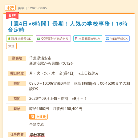
未読
掲載日
2026/08/05
NEW
【週4日×6時間】長期！人気の学校事務！16時
台定時
職種未経験OK
交通費別途支給あり
土日祝日が休み
WEB登録OK
派遣
千葉県浦安市
勤務地
新浦安駅から民間バス12分
月・火・水・木・金(週4日) ※土日祝休み
曜日頻度
09:00～16:00(実働6時間 休憩1時間)※9：00-15:00までの相
時間
談OK
2026年09月上旬～長期 ※9月～！
期間
時給1650円 月収例 158,400円
時給
交通費
全額支給
学校事務
仕事内容