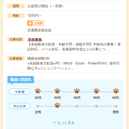
お盆明け開始（～長期）
期間
1250円～
時給
交通費
交通費全額支給
学校事務
仕事内容
【未経験者大歓迎・年齢不問・経験不問】学校内の事務！電
話対応、メール対応、各種資料作成など※仕事につ…
職種未経験OK
応募資格
※未経験者大歓迎※PC（Word・Excel・PowerPoint）操作可
能な方※コミュニケーション…
職場の雰囲気
年齢層
20代
30代
40代
50代
60代
男女比率
女性
男性
もっと見る