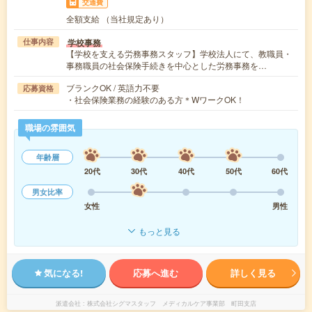
交通費
全額支給 （当社規定あり）
学校事務
仕事内容
【学校を支える労務事務スタッフ】学校法人にて、教職員・
事務職員の社会保険手続きを中心とした労務事務を…
ブランクOK / 英語力不要
応募資格
・社会保険業務の経験のある方＊WワークOK！
職場の雰囲気
年齢層
20代
30代
40代
50代
60代
男女比率
女性
男性
もっと見る
気になる!
応募へ進む
詳しく見る
派遣会社
株式会社シグマスタッフ メディカルケア事業部 町田支店