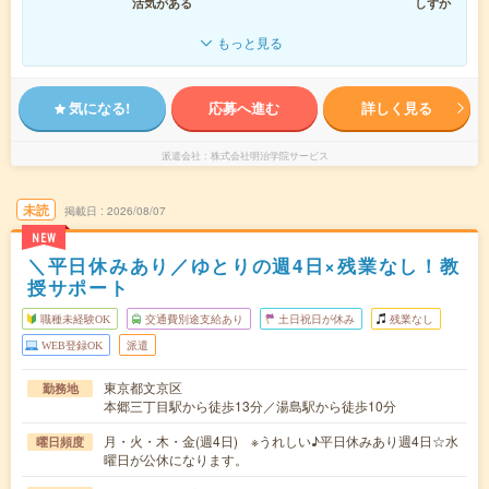
活気がある
しずか
もっと見る
気になる!
応募へ進む
詳しく見る
派遣会社
株式会社明治学院サービス
未読
掲載日
2026/08/07
NEW
＼平日休みあり／ゆとりの週4日×残業なし！教
授サポート
職種未経験OK
交通費別途支給あり
土日祝日が休み
残業なし
WEB登録OK
派遣
東京都文京区
勤務地
本郷三丁目駅から徒歩13分／湯島駅から徒歩10分
月・火・木・金(週4日) ※うれしい♪平日休みあり週4日☆水
曜日頻度
曜日が公休になります。