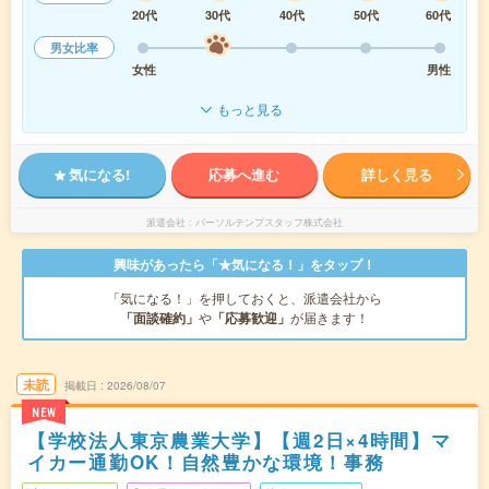
20代
30代
40代
50代
60代
男女比率
女性
男性
もっと見る
気になる!
応募へ進む
詳しく見る
派遣会社
パーソルテンプスタッフ株式会社
興味があったら「★気になる！」をタップ！
「気になる！」を押しておくと、派遣会社から
「面談確約」
や
「応募歓迎」
が届きます！
未読
掲載日
2026/08/07
NEW
【学校法人東京農業大学】【週2日×4時間】マ
イカー通勤OK！自然豊かな環境！事務