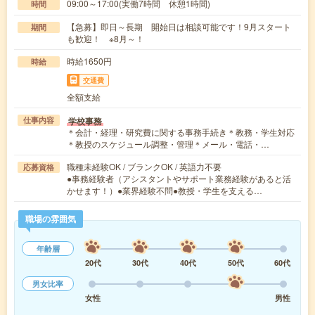
09:00～17:00(実働7時間 休憩1時間)
時間
【急募】即日～長期 開始日は相談可能です！9月スタート
期間
も歓迎！ ※8月～！
時給1650円
時給
交通費
全額支給
学校事務
仕事内容
＊会計・経理・研究費に関する事務手続き＊教務・学生対応
＊教授のスケジュール調整・管理＊メール・電話・…
職種未経験OK / ブランクOK / 英語力不要
応募資格
●事務経験者（アシスタントやサポート業務経験があると活
かせます！）●業界経験不問●教授・学生を支える…
職場の雰囲気
年齢層
20代
30代
40代
50代
60代
男女比率
女性
男性