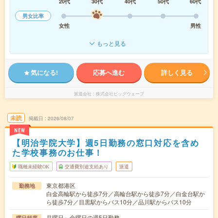
20代
30代
40代
50代
60代
男女比率
女性
男性
もっと見る
気になる!
応募へ進む
詳しく見る
派遣会社
株式会社ビッグウェーブ
未読
掲載日
2026/08/07
NEW
【明治学院大学】週5日勤務の窓口対応を含め
た学校事務のお仕事！
職種未経験OK
交通費別途支給あり
派遣
東京都港区
勤務地
白金高輪駅から徒歩7分／高輪台駅から徒歩7分／白金台駅か
ら徒歩7分／目黒駅からバス10分／品川駅からバス10分
月曜日～金曜日の週5日勤務
曜日頻度