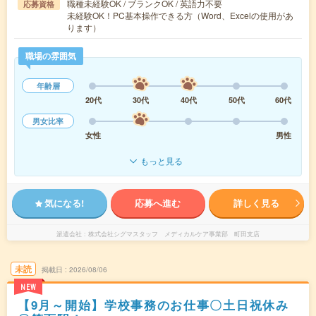
職種未経験OK / ブランクOK / 英語力不要
応募資格
未経験OK！PC基本操作できる方（Word、Excelの使用があ
ります）
職場の雰囲気
年齢層
20代
30代
40代
50代
60代
男女比率
女性
男性
もっと見る
気になる!
応募へ進む
詳しく見る
派遣会社
株式会社シグマスタッフ メディカルケア事業部 町田支店
未読
掲載日
2026/08/06
NEW
【9月～開始】学校事務のお仕事〇土日祝休み