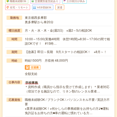
職種未経験OK
交通費別途支給あり
土日祝日が休み
在宅・リモート
WEB登録OK
派遣
東京都西多摩郡
勤務地
奥多摩駅から車20分
月・火・水・木・金(週2日) ※週2～5の相談OK
曜日頻度
10:00～15:00(実働4時間 休憩1時間)※8:30～17:00の間で相
時間
談OKです！ #15時…
【急募】即日～長期 9月スタートの相談OK！ ※8月～！
期間
時給1500円 月収例 48,000円
時給
交通費
全額支給
学校事務
仕事内容
＊資料作成（職員から指示を受けて作成します）＊業者対応
（宿泊できる施設なので、リネン類のレンタル業者…
職種未経験OK / ブランクOK / パソコンスキル不要 / 英語力不
応募資格
要
※業界未経験OK！※何かしらの事務経験をお持ちの方♪■運転
免許証をお持ちの方■車の運転に慣れている方…