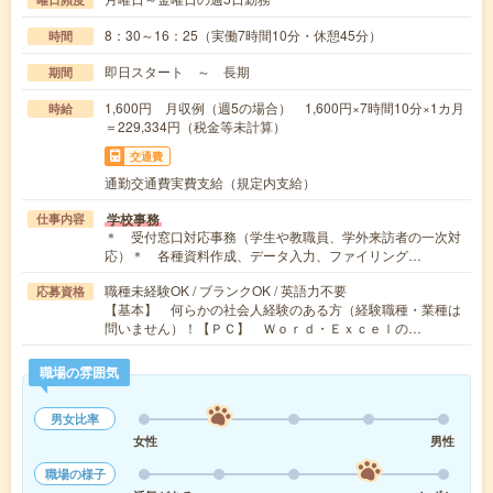
8：30～16：25（実働7時間10分・休憩45分）
時間
即日スタート ～ 長期
期間
1,600円 月収例（週5の場合） 1,600円×7時間10分×1カ月
時給
＝229,334円（税金等未計算）
交通費
通勤交通費実費支給（規定内支給）
学校事務
仕事内容
＊ 受付窓口対応事務（学生や教職員、学外来訪者の一次対
応）＊ 各種資料作成、データ入力、ファイリング…
職種未経験OK / ブランクOK / 英語力不要
応募資格
【基本】 何らかの社会人経験のある方（経験職種・業種は
問いません）！【ＰＣ】 Ｗｏｒｄ・Ｅｘｃｅｌの…
職場の雰囲気
男女比率
女性
男性
職場の様子