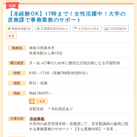
NEW
【未経験OK】17時まで！女性活躍中！大学の
庶務課で事務業務のサポート
職種未経験OK
交通費別途支給あり
土日祝日が休み
WEB登録OK
派遣
神奈川県厚木市
勤務地
本厚木駅から車15分
月～金 ※行事のため年に数回土日祝出勤になる可能性有
曜日頻度
9:00～17:00（実働7時間/休憩60分）
時間
即日～長期
期間
時給1600円～
時給
交通費
全額支給 ＊当社規定あり
学校事務
仕事内容
大学内の経営管理本部・庶務課にて、非常勤講師の雇用に関
する事務業務のサポート！【主な業務内容】＊非常…