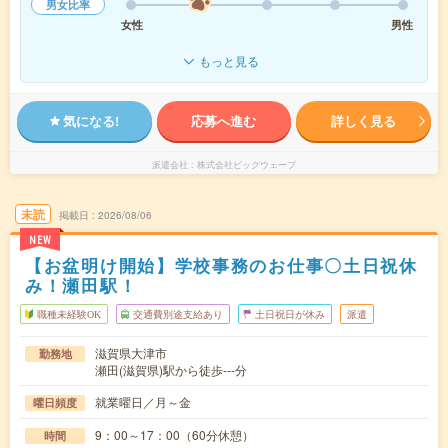
男女比率
女性
男性
もっと見る
気になる!
応募へ進む
詳しく見る
派遣会社
株式会社ビッグウェーブ
未読
掲載日
2026/08/06
NEW
【お盆明け開始】学校事務のお仕事〇土日祝休
み！瀬田駅！
職種未経験OK
交通費別途支給あり
土日祝日が休み
派遣
滋賀県大津市
勤務地
瀬田(滋賀県)駅から徒歩---分
就業曜日／月～金
曜日頻度
9：00～17：00（60分休憩）
時間