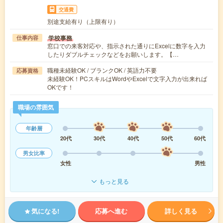
交通費
別途支給有り（上限有り）
学校事務
仕事内容
窓口での来客対応や、指示された通りにExcelに数字を入力
したりダブルチェックなどをお願いします。【…
職種未経験OK / ブランクOK / 英語力不要
応募資格
未経験OK！PCスキルはWordやExcelで文字入力が出来れば
OKです！
職場の雰囲気
年齢層
20代
30代
40代
50代
60代
男女比率
女性
男性
もっと見る
気になる!
応募へ進む
詳しく見る