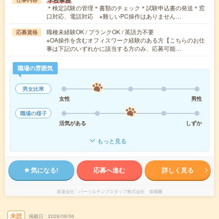
＊検定試験の管理＊書類のチェック＊試験申込書の発送＊窓
口対応、電話対応 ※難しいPC操作はありません…
職種未経験OK / ブランクOK / 英語力不要
応募資格
※OA操作を含むオフィスワーク経験のある方【こちらのお仕
事は下記のいずれかに該当する方のみ、応募可能…
職場の雰囲気
男女比率
女性
男性
職場の様子
活気がある
しずか
もっと見る
気になる!
応募へ進む
詳しく見る
派遣会社
パーソルテンプスタッフ株式会社 首都圏
未読
掲載日
2026/08/06