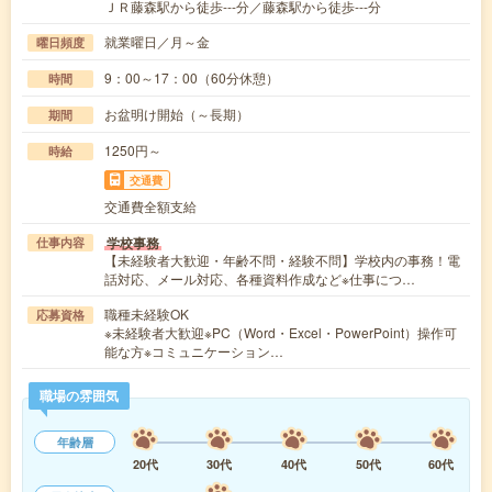
ＪＲ藤森駅から徒歩---分／藤森駅から徒歩---分
就業曜日／月～金
曜日頻度
9：00～17：00（60分休憩）
時間
お盆明け開始（～長期）
期間
1250円～
時給
交通費
交通費全額支給
学校事務
仕事内容
【未経験者大歓迎・年齢不問・経験不問】学校内の事務！電
話対応、メール対応、各種資料作成など※仕事につ…
職種未経験OK
応募資格
※未経験者大歓迎※PC（Word・Excel・PowerPoint）操作可
能な方※コミュニケーション…
職場の雰囲気
年齢層
20代
30代
40代
50代
60代