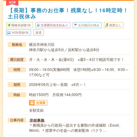
NEW
【長期】事務のお仕事！残業なし！16時定時！
土日祝休み
職種未経験OK
交通費別途支給あり
土日祝日が休み
残業なし
WEB登録OK
派遣
横浜市神奈川区
勤務地
神奈川駅から徒歩5分／反町駅から徒歩8分
月・火・水・木・金(週4日) ※週3～4日で相談可能です！
曜日頻度
09:00～16:00(実働6時間 休憩1時間)※9:30～16:30、9:00～
時間
17:00など可
2026年09月上旬～長期 ※9月～！
期間
時給1500円 月収例 144,000円
時給
交通費
全額支給
学校事務
仕事内容
＊教職員から行政宛へ提出する書類の作成補助（Excel、
Word）＊授業中の生徒への教材配布（1クラ…