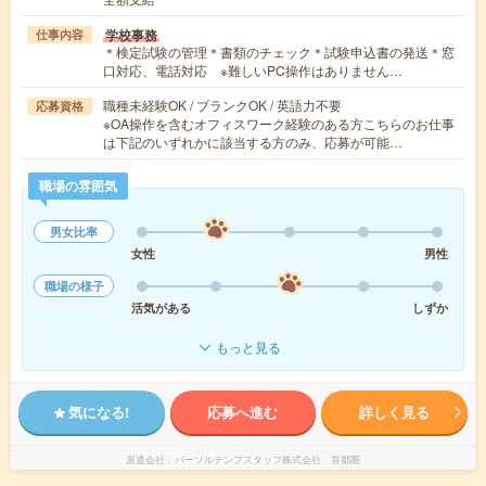
学校事務
仕事内容
＊検定試験の管理＊書類のチェック＊試験申込書の発送＊窓
口対応、電話対応 ※難しいPC操作はありません…
職種未経験OK / ブランクOK / 英語力不要
応募資格
※OA操作を含むオフィスワーク経験のある方こちらのお仕事
は下記のいずれかに該当する方のみ、応募が可能…
職場の雰囲気
男女比率
女性
男性
職場の様子
活気がある
しずか
もっと見る
気になる!
応募へ進む
詳しく見る
派遣会社
パーソルテンプスタッフ株式会社 首都圏