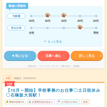
職場の雰囲気
年齢層
20代
30代
40代
50代
60代
男女比率
女性
男性
もっと見る
気になる!
応募へ進む
詳しく見る
派遣会社
パーソルテンプスタッフ株式会社 首都圏
未読
掲載日
2026/08/07
NEW
【10月～開始】学校事務のお仕事〇土日祝休み
〇石橋阪大前駅！
職種未経験OK
交通費別途支給あり
土日祝日が休み
派遣