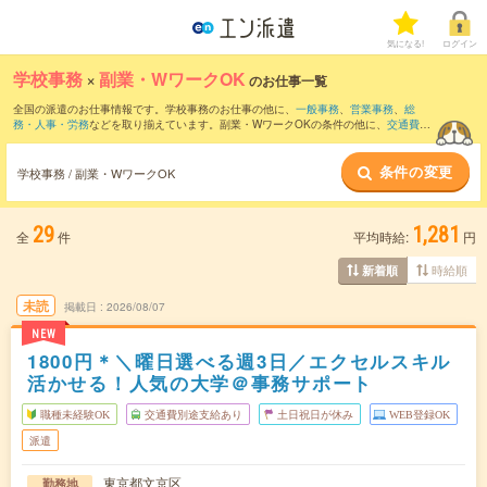
気になる!
ログイン
学校事務
×
副業・WワークOK
のお仕事一覧
全国の派遣のお仕事情報です。学校事務のお仕事の他に、
一般事務
、
営業事務
、
総
務・人事・労務
などを取り揃えています。副業・WワークOKの条件の他に、
交通費別
途支給あり
、
職種未経験OK
、
友だちと一緒の応募OK
などのこだわり条件も取り揃え
ています。職種辞典：
学校事務のお仕事とは？とは？
条件の変更
学校事務 / 副業・WワークOK
29
1,281
全
件
平均時給:
円
時給順
新着順
未読
掲載日
2026/08/07
NEW
1800円＊＼曜日選べる週3日／エクセルスキル
活かせる！人気の大学＠事務サポート
職種未経験OK
交通費別途支給あり
土日祝日が休み
WEB登録OK
派遣
東京都文京区
勤務地