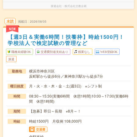
派遣会社
株式会社立教企画
未読
掲載日
2026/08/05
NEW
【週3日＆実働6時間！扶養枠】時給1500円！
学校法人で検定試験の管理など
職種未経験OK
交通費別途支給あり
残業なし
WEB登録OK
派遣
横浜市神奈川区
勤務地
反町駅から徒歩6分／東神奈川駅から徒歩7分
月・火・水・木・金・土(週3日) ※シフト制
曜日頻度
08:30～15:30(実働6時間 休憩1時間)10:00～17:00(実働6時
時間
間 休憩1時間)
【急募】即日～長期 ※8月～！
期間
時給1500円 月収例 108,000円
時給
交通費
全額支給