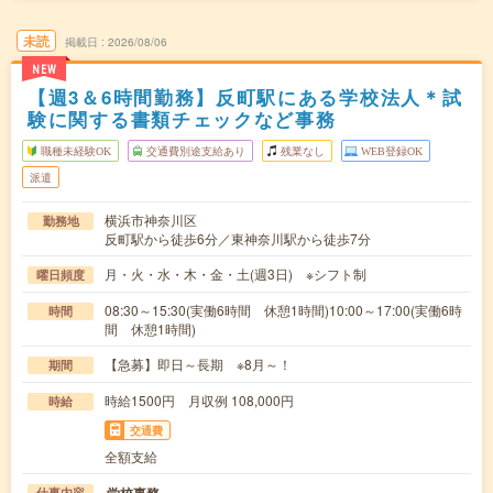
未読
掲載日
2026/08/06
NEW
【週3＆6時間勤務】反町駅にある学校法人＊試
験に関する書類チェックなど事務
職種未経験OK
交通費別途支給あり
残業なし
WEB登録OK
派遣
横浜市神奈川区
勤務地
反町駅から徒歩6分／東神奈川駅から徒歩7分
月・火・水・木・金・土(週3日) ※シフト制
曜日頻度
08:30～15:30(実働6時間 休憩1時間)10:00～17:00(実働6時
時間
間 休憩1時間)
【急募】即日～長期 ※8月～！
期間
時給1500円 月収例 108,000円
時給
交通費
全額支給
学校事務
仕事内容