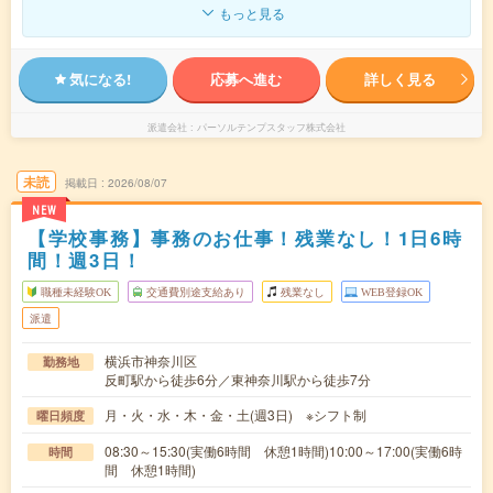
もっと見る
気になる!
応募へ進む
詳しく見る
派遣会社
パーソルテンプスタッフ株式会社
未読
掲載日
2026/08/07
NEW
【学校事務】事務のお仕事！残業なし！1日6時
間！週3日！
職種未経験OK
交通費別途支給あり
残業なし
WEB登録OK
派遣
横浜市神奈川区
勤務地
反町駅から徒歩6分／東神奈川駅から徒歩7分
月・火・水・木・金・土(週3日) ※シフト制
曜日頻度
08:30～15:30(実働6時間 休憩1時間)10:00～17:00(実働6時
時間
間 休憩1時間)