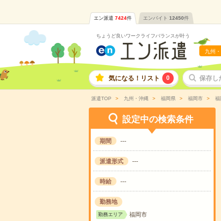
エン派遣
7424
件
エンバイト
12450
件
ちょうど良いワークライフバランスが叶う
九州・
気になる！リスト
0
保存し
派遣TOP
九州・沖縄
福岡県
福岡市
福
設定中の検索条件
期間
---
派遣形式
---
時給
---
勤務地
福岡市
勤務エリア