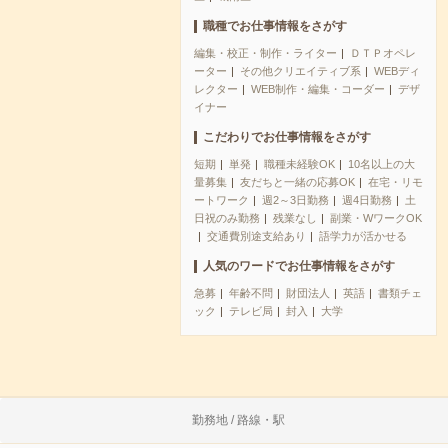
職種でお仕事情報をさがす
編集・校正・制作・ライター
ＤＴＰオペレ
ーター
その他クリエイティブ系
WEBディ
レクター
WEB制作・編集・コーダー
デザ
イナー
こだわりでお仕事情報をさがす
短期
単発
職種未経験OK
10名以上の大
量募集
友だちと一緒の応募OK
在宅・リモ
ートワーク
週2～3日勤務
週4日勤務
土
日祝のみ勤務
残業なし
副業・WワークOK
交通費別途支給あり
語学力が活かせる
人気のワードでお仕事情報をさがす
急募
年齢不問
財団法人
英語
書類チェ
ック
テレビ局
封入
大学
勤務地 / 路線・駅