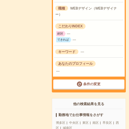
職種
WEBデザイン（WEBデザイナ
ー）
こだわりINDEX
---
絶対
---
できれば
キーワード
---
あなたのプロフィール
---
条件の変更
他の検索結果を見る
勤務地でお仕事情報をさがす
博多区
中央区
東区
南区
早良区
西
区
城南区