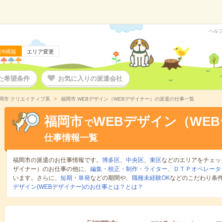
ヘル
沖縄版
エリア変更
た希望条件
お気に入りの派遣会社
岡市 クリエイティブ系
福岡市 WEBデザイン（WEBデザイナー）の派遣の仕事一覧
福岡市
WEBデザイン（WE
で
仕事情報一覧
福岡市の派遣のお仕事情報です。
博多区
、
中央区
、
東区
などのエリアをチェッ
ザイナー）のお仕事の他に、
編集・校正・制作・ライター
、
ＤＴＰオペレータ
います。さらに、
短期
・
単発
などの期間や、
職種未経験OK
などのこだわり条
デザイン(WEBデザイナー)のお仕事とは？とは？