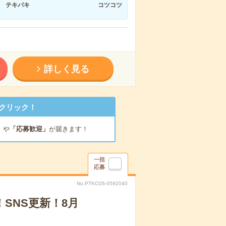
テキパキ
コツコツ
詳しく見る
クリック！
」
や
「応募歓迎」
が届きます！
一括
応募
No.PTKO26-0592040
！SNS更新！8月