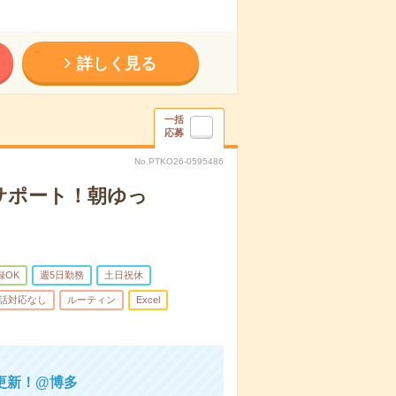
詳しく見る
一括
応募
No.PTKO26-0595486
サポート！朝ゆっ
録OK
週5日勤務
土日祝休
話対応なし
ルーティン
Excel
S更新！@博多