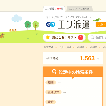
エン派遣
7355
件
エンバイト
12362
件
ちょうど良いワークライフバランスが叶う
九州・
気になる！リスト
0
保存し
派遣TOP
九州・沖縄
福岡県
福岡市
福
,
1
5
6
3
平均時給:
円
設定中の検索条件
期間
---
派遣形式
---
時給
---