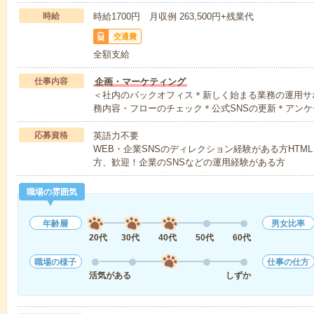
時給
時給1700円 月収例 263,500円+残業代
交通費
全額支給
仕事内容
企画・マーケティング
＜社内のバックオフィス＊新しく始まる業務の運用サ
務内容・フローのチェック＊公式SNSの更新＊アンケ
応募資格
英語力不要
WEB・企業SNSのディレクション経験がある方HTML
方、歓迎！企業のSNSなどの運用経験がある方
職場の雰囲気
年齢層
男女比率
20代
30代
40代
50代
60代
職場の様子
仕事の仕方
活気がある
しずか