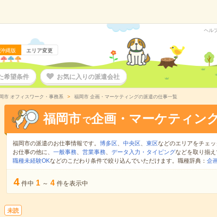
ヘル
沖縄版
エリア変更
た希望条件
お気に入りの派遣会社
岡市 オフィスワーク・事務系
福岡市 企画・マーケティングの派遣の仕事一覧
福岡市
企画・マーケティン
で
福岡市の派遣のお仕事情報です。
博多区
、
中央区
、
東区
などのエリアをチェッ
お仕事の他に、
一般事務
、
営業事務
、
データ入力・タイピング
などを取り揃え
職種未経験OK
などのこだわり条件で絞り込んでいただけます。職種辞典：
企
4
1
4
件中
～
件を表示中
未読