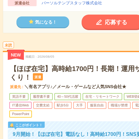
パーソルテンプスタッフ株式会社
派遣会社
応募する
気になる！
未読
NEW
掲載日
2026/08/05
【ほぼ在宅】高時給1700円！長期！運用
くり！
派遣
＼有名アプリ♪／メール・ゲームなど人気SNS会社★
派遣先
英語不要
履歴書不要
40～50代活躍
在宅・リモートワーク
WEB登
IT通信Web
交費支給
駅歩5分
大手
服装自由
職場が禁煙
電
PowerPoint
ここがポイント！
9月開始！【ほぼ在宅】電話なし！高時給1700円！SN