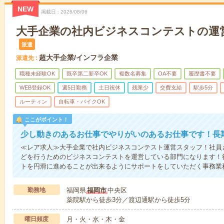
NEW
掲載日
2026/08/06
大手企業の社内ビジネスコンテストの運
派遣
超大手企業/インフラ企業
派遣先
職種未経験OK
既卒第二新卒OK
複数名募集
OA不要
履歴書不要
WEB登録OK
週5日勤務
土日祝休
残業少
交費支給
駅歩5分
ルーティン
自転車・バイクOK
ここがポイント！
少し動きのあるお仕事でやりがいのあるお仕事です！長
≪レア求人≫大手企業で社内ビジネスコンテスト運営スタッフ！社員
どを行うためのビジネスコンテストを運営している部門になります！
トを円滑に進めることが出来るようにサポートをしていただく事務業
勤務地
福岡県
福岡市
中央区
薬院駅から徒歩3分／渡辺通駅から徒歩5分
曜日頻度
月・火・水・木・金