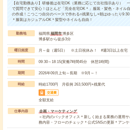
【在宅勤務あり】研修後は在宅OK（業務に応じて出社指示あり） 
で質問できて安心！ほとんど「完全在宅OK＊」服装・髪色・ネイル自由
の作成！こつこつ自分のペースで作れる○残業なし×朝はゆったり9:3
＊服装はカジュアルOK＊髪型やネイルも自由！
勤務地
福岡県
福岡市
博多区
博多駅から徒歩3分
曜日頻度
月～金（週5日） ※土日祝休み！ #週3日以上在宅
時間
09:30～18:15(実働7時間45分 休憩1時間)
期間
2026年09月上旬～長期 ※9月～！
時給
時給1700円 月収例 263,500円+残業代
交通費
全額支給
仕事内容
企画・マーケティング
＜社内のバックオフィス＊新しく始まる業務の運用サ
務内容・フローのチェック＊公式SNSの更新＊アンケ