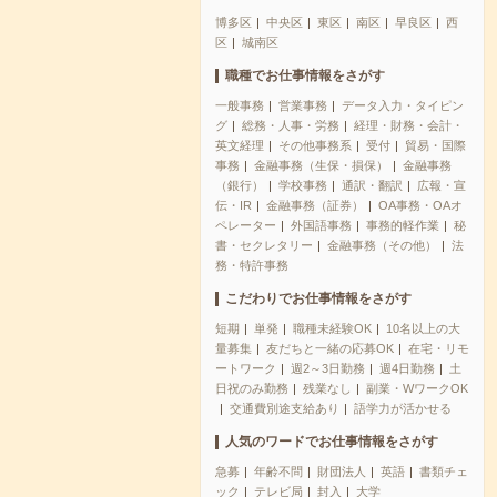
博多区
中央区
東区
南区
早良区
西
区
城南区
職種でお仕事情報をさがす
一般事務
営業事務
データ入力・タイピン
グ
総務・人事・労務
経理・財務・会計・
英文経理
その他事務系
受付
貿易・国際
事務
金融事務（生保・損保）
金融事務
（銀行）
学校事務
通訳・翻訳
広報・宣
伝・IR
金融事務（証券）
OA事務・OAオ
ペレーター
外国語事務
事務的軽作業
秘
書・セクレタリー
金融事務（その他）
法
務・特許事務
こだわりでお仕事情報をさがす
短期
単発
職種未経験OK
10名以上の大
量募集
友だちと一緒の応募OK
在宅・リモ
ートワーク
週2～3日勤務
週4日勤務
土
日祝のみ勤務
残業なし
副業・WワークOK
交通費別途支給あり
語学力が活かせる
人気のワードでお仕事情報をさがす
急募
年齢不問
財団法人
英語
書類チェ
ック
テレビ局
封入
大学