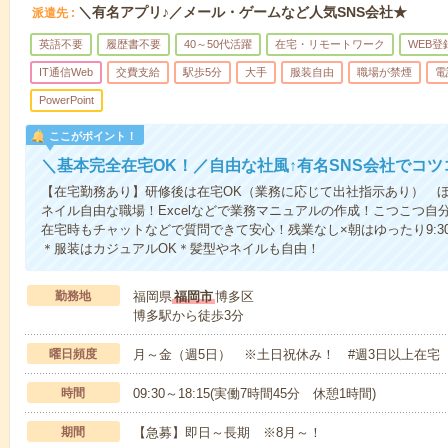
＼有名アプリ♪／メール・ゲームなど人気SNS会社★
派遣先
英語不要
履歴書不要
40～50代活躍
在宅・リモートワーク
WEB登
IT通信Web
交費支給
駅歩5分
大手
服装自由
職場が禁煙
電
PowerPoint
ここがポイント！
＼基本完全在宅OK！／自由な社風↑有名SNS会社でコ
【在宅勤務あり】研修後は在宅OK（業務に応じて出社指示あり） ほ
ネイル自由な職場！Excelなどで業務マニュアルの作成！こつこつ自
在宅時もチャットなどで質問できて安心！残業なし×朝はゆったり9:
＊服装はカジュアルOK＊髪型やネイルも自由！
勤務地
福岡県
福岡市
博多区
博多駅から徒歩3分
曜日頻度
月～金（週5日） ※土日祝休み！ #週3日以上在宅
時間
09:30～18:15(実働7時間45分 休憩1時間)
期間
【急募】即日～長期 ※8月～！