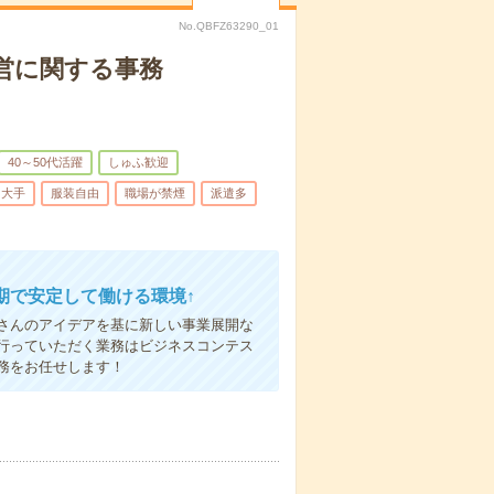
No.QBFZ63290_01
営に関する事務
40～50代活躍
しゅふ歓迎
大手
服装自由
職場が禁煙
派遣多
期で安定して働ける環境↑
さんのアイデアを基に新しい事業展開な
行っていただく業務はビジネスコンテス
務をお任せします！