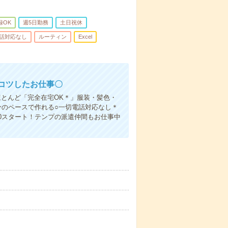
録OK
週5日勤務
土日祝休
話対応なし
ルーティン
Excel
ツコツしたお仕事〇
とんど「完全在宅OK＊」服装・髪色・
分のペースで作れる○一切電話対応なし＊
30スタート！テンプの派遣仲間もお仕事中