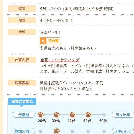
時間
8:50～17:30（実働7時間40分／休憩1時間）
期間
9月開始～長期派遣
時給
時給1450円
交通費
交通費支給あり（社内規定あり）
仕事内容
企画・マーケティング
＜企画関連事務・イベント関連事務＞社内ビジネスコ
ます。電話・メール対応 文書作成 社内スケジュー
応募資格
職種未経験OK / パソコンスキル不要
未経験可/PCの入力が可能な方
職場の雰囲気
年齢層
男女比率
20代
30代
40代
50代
60代
職場の様子
仕事の仕方