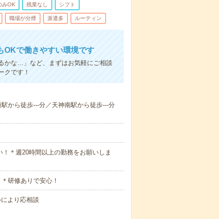
のみOK
残業なし
シフト
職場が分煙
派遣多
ルーティン
もOKで働きやすい環境です
るかな…」など、まずはお気軽にご相談
ークです！
から徒歩---分／天神南駅から徒歩---分
い！＊週20時間以上の勤務をお願いしま
 ＊研修ありで安心！
キルにより応相談