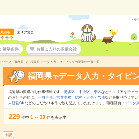
ヘル
沖縄版
エリア変更
た希望条件
お気に入りの派遣会社
スワーク・事務系
福岡県 データ入力・タイピングの派遣の仕事一覧
福岡県
データ入力・タイピ
で
福岡県の派遣のお仕事情報です。
博多区
、
中央区
、
東区
などのエリアをチェッ
のお仕事の他に、
一般事務
、
営業事務
、
総務・人事・労務
などを取り揃えてい
未経験OK
などのこだわり条件で絞り込んでいただけます。職種辞典：
データ
229
1
30
件中
～
件を表示中
未読