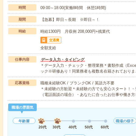
時間
09:00～18:00(実働8時間 休憩1時間)
期間
【急募】即日～長期 ※即日～！
時給
時給1300円 月収例 208,000円+残業代
交通費
全額支給
仕事内容
データ入力・タイピング
＊データ入力・チェック・整理業務＊書類作成（Exce
ック※研修あり！同業務者も複数名在籍されておりま
応募資格
職種未経験OK / ブランクOK / 英語力不要
＊未経験の方歓迎＊未経験の方でも安心スタート！・
（電話面談の場合）・あなたに合ったお仕事や働き方
職場の雰囲気
年齢層
職場の様子
20代
30代
40代
50代
60代