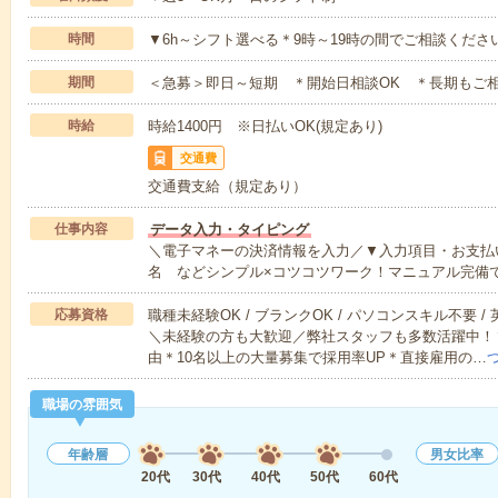
時間
▼6h～シフト選べる＊9時～19時の間でご相談くださ
期間
＜急募＞即日～短期 ＊開始日相談OK ＊長期もご
時給
時給1400円 ※日払いOK(規定あり)
交通費
交通費支給（規定あり）
仕事内容
データ入力・タイピング
＼電子マネーの決済情報を入力／▼入力項目・お支払
名 などシンプル×コツコツワーク！マニュアル完備
応募資格
職種未経験OK / ブランクOK / パソコンスキル不要 /
＼未経験の方も大歓迎／弊社スタッフも多数活躍中！▼
由＊10名以上の大量募集で採用率UP＊直接雇用の…
職場の雰囲気
年齢層
男女比率
20代
30代
40代
50代
60代