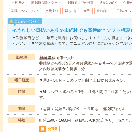
土日祝休
朝10時以降スタート
16時前までの仕事
5ｈ以内OK
午後
副業・WワークOK
交費支給
駅歩5分
大手
服装自由
日払いOK
ここがポイント！
≪うれしい日払いあり≫未経験でも高時給＊シフト相談
▼勤務曜日など、ご希望は親身にお伺いします！「こんな働き方でき
ください！▼特別な知識不要で、マニュアル通りに進めるシンプルワ
勤務地
福岡県
福岡市中央区
薬院駅から徒歩5分／渡辺通駅から徒歩---分／薬院大通駅
／西鉄福岡駅から徒歩---分
曜日頻度
▼週3～OK月～日のシフト制＊土日祝お休みもOK
時間
▼5h～シフト選べる＊9時～21時の間でご相談くださ
す。
期間
＜急募＞開始日相談OK ＊長期もご相談可能です！
時給
時給1500～1650円 ※日払いOK(規定あり) ※ス
交通費