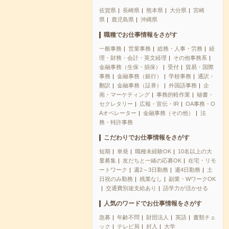
佐賀県
長崎県
熊本県
大分県
宮崎
県
鹿児島県
沖縄県
職種でお仕事情報をさがす
一般事務
営業事務
総務・人事・労務
経
理・財務・会計・英文経理
その他事務系
金融事務（生保・損保）
受付
貿易・国際
事務
金融事務（銀行）
学校事務
通訳・
翻訳
金融事務（証券）
外国語事務
企
画・マーケティング
事務的軽作業
秘書・
セクレタリー
広報・宣伝・IR
OA事務・O
Aオペレーター
金融事務（その他）
法
務・特許事務
こだわりでお仕事情報をさがす
短期
単発
職種未経験OK
10名以上の大
量募集
友だちと一緒の応募OK
在宅・リモ
ートワーク
週2～3日勤務
週4日勤務
土
日祝のみ勤務
残業なし
副業・WワークOK
交通費別途支給あり
語学力が活かせる
人気のワードでお仕事情報をさがす
急募
年齢不問
財団法人
英語
書類チェ
ック
テレビ局
封入
大学