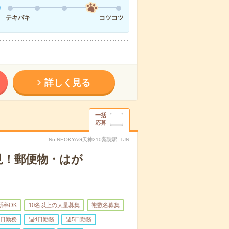
テキパキ
コツコツ
詳しく見る
一括
応募
No.NEOKYAG天神210薬院駅_TJN
見！郵便物・はが
新卒OK
10名以上の大量募集
複数名募集
3日勤務
週4日勤務
週5日勤務