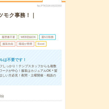
No.PTKO26-0522353
ツモク事務！｜
履歴書不要
WEB登録OK
週5日勤務
服装自由
職場が禁煙
Excel
キルは不要です！
オフしっかり！テンプスタッフからも複数
ワークが中心！服装はカジュアルOK＊髪
ほしい方必見！夜間・土曜開催・相談の
0分