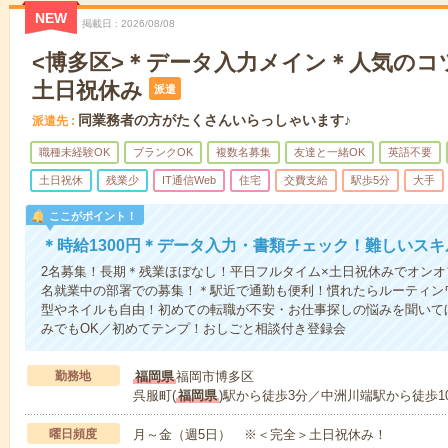
NEW
掲載日
2026/08/08
<博多区>＊データ入力メイン＊人気のコ
土日祝休み
派遣
同業務者の方がたくさんいらっしゃいます♪
派遣先
職種未経験OK
ブランクOK
複数名募集
友達と一緒OK
英語不要
土日祝休
残業少
IT通信Web
住宅
交費支給
駅歩5分
大手
ここがポイント！
＊時給1300円＊データ入力・書類チェック！難しいス
2名募集！長期＊残業ほぼなし！平日フルタイム×土日祝休みでオン
名就業中の部署での募集！＊駅近で通勤も便利！慣れたらルーティン
型やネイルも自由！初めての転職が不安・お仕事探しの悩みを聞いて
みでもOK／初めてテンプ！おしごと相談付き登録会
勤務地
福岡県
福岡市博多区
呉服町(
福岡県
)駅から徒歩3分／中洲川端駅から徒歩1
曜日頻度
月～金（週5日） ※＜完全＞土日祝休み！