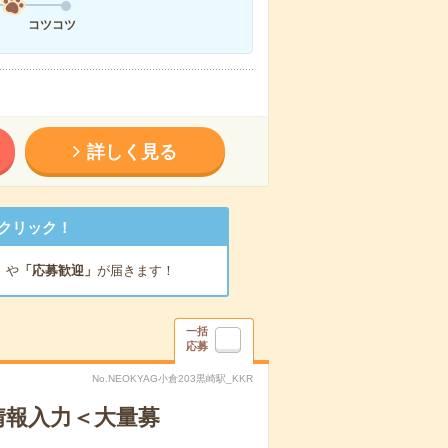
コツコツ
詳しく見る
クリック！
」
や
「応募歓迎」
が届きます！
一括
応募
No.NEOKYAG小倉203黒崎駅_KKR
情報入力＜大量募