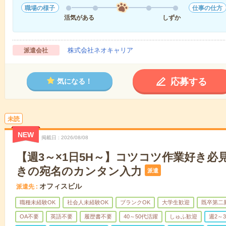
職場の様子
仕事の仕方
活気がある
しずか
株式会社ネオキャリア
派遣会社
応募する
気になる！
未読
NEW
掲載日
2026/08/08
【週3～×1日5H～】コツコツ作業好き必
きの宛名のカンタン入力
派遣
オフィスビル
派遣先
職種未経験OK
社会人未経験OK
ブランクOK
大学生歓迎
既卒第二
OA不要
英語不要
履歴書不要
40～50代活躍
しゅふ歓迎
週2～