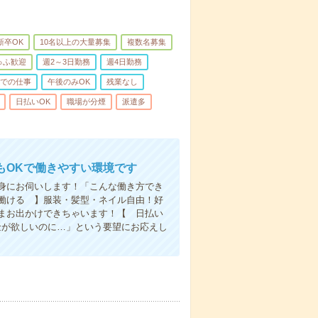
新卒OK
10名以上の大量募集
複数名募集
ゅふ歓迎
週2～3日勤務
週4日勤務
までの仕事
午後のみOK
残業なし
日払いOK
職場が分煙
派遣多
もOKで働きやすい環境です
身にお伺いします！「こんな働き方でき
働ける 】服装・髪型・ネイル自由！好
まお出かけできちゃいます！【 日払い
金が欲しいのに…」という要望にお応えし