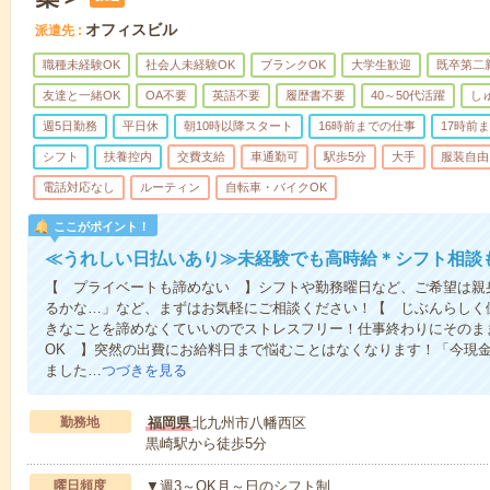
オフィスビル
派遣先
職種未経験OK
社会人未経験OK
ブランクOK
大学生歓迎
既卒第二
友達と一緒OK
OA不要
英語不要
履歴書不要
40～50代活躍
し
週5日勤務
平日休
朝10時以降スタート
16時前までの仕事
17時前
シフト
扶養控内
交費支給
車通勤可
駅歩5分
大手
服装自由
電話対応なし
ルーティン
自転車・バイクOK
ここがポイント！
≪うれしい日払いあり≫未経験でも高時給＊シフト相談
【 プライベートも諦めない 】シフトや勤務曜日など、ご希望は親
るかな…」など、まずはお気軽にご相談ください！【 じぶんらしく
きなことを諦めなくていいのでストレスフリー！仕事終わりにそのま
OK 】突然の出費にお給料日まで悩むことはなくなります！「今現
ました…
つづきを見る
勤務地
福岡県
北九州市八幡西区
黒崎駅から徒歩5分
曜日頻度
▼週3～OK月～日のシフト制