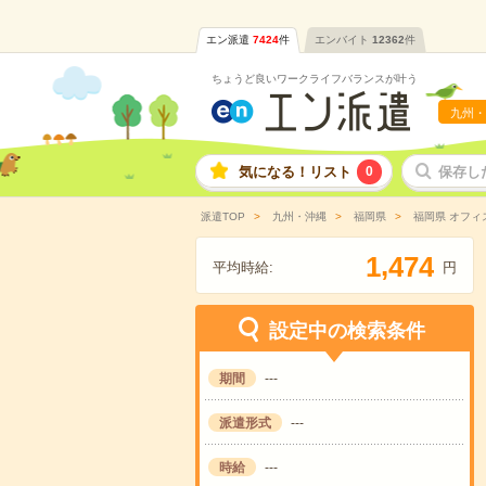
エン派遣
7424
件
エンバイト
12362
件
ちょうど良いワークライフバランスが叶う
九州・
気になる！リスト
0
保存し
派遣TOP
九州・沖縄
福岡県
福岡県 オフィ
,
1
4
7
4
平均時給:
円
設定中の検索条件
期間
---
派遣形式
---
時給
---