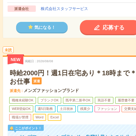
株式会社スタッフサービス
派遣会社
応募する
気になる！
未読
NEW
掲載日
2026/08/08
時給2000円！週1日在宅あり＊18時まで
お仕事
派遣
メンズファッションブランド
派遣先
職種未経験OK
ブランクOK
既卒第二新卒OK
英語不要
履歴書不要
WEB登録OK
週5日勤務
土日祝休
残業少
ファッション
交費支
職場が禁煙
Word
Excel
ここがポイント！