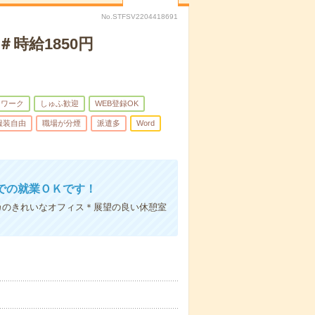
No.STFSV2204418691
時給1850円
トワーク
しゅふ歓迎
WEB登録OK
服装自由
職場が分煙
派遣多
Word
での就業ＯＫです！
カのきれいなオフィス＊展望の良い休憩室