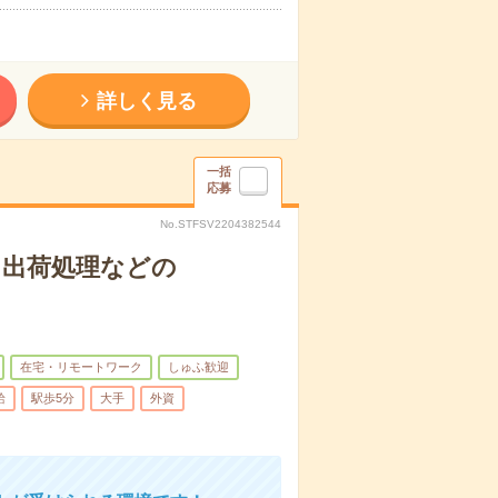
詳しく見る
一括
応募
No.STFSV2204382544
＊出荷処理などの
在宅・リモートワーク
しゅふ歓迎
給
駅歩5分
大手
外資