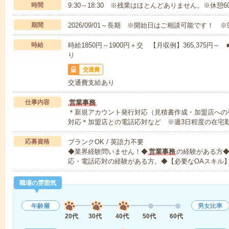
時間
9:30～18:30 ※残業はほとんどありません。※休憩6
期間
2026/09/01～長期 ※開始日はご相談可能です！ ※
時給
時給1850円～1900円＋交 【月収例】365,375
り
交通費
交通費支給あり
仕事内容
営業事務
＊新規アカウント発行対応（見積書作成・加盟店への
対応＊加盟店との電話応対など ※週3日程度の在宅
応募資格
ブランクOK / 英語力不要
◆業界経験問いません！◆
営業事務
の経験がある方
応・電話応対の経験がある方。◆【必要なOAスキル】
職場の雰囲気
年齢層
男女比率
20代
30代
40代
50代
60代