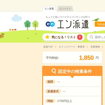
エン派遣
エンバイト
ちょうど良いワークライフバランスが叶う
関東版
気になる！リスト
0
保存し
派遣TOP
オフィスワーク・事務系
営業事務
,
1
8
5
0
平均時給:
円
設定中の検索条件
期間
---
派遣形式
---
時給
1750円以上