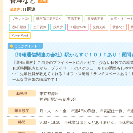
管理など
派遣
IT関連
派遣先
ブランクOK
既卒第二新卒OK
英語不要
履歴書不要
在宅・リモー
週4日勤務
土日祝休
残業少
IT通信Web
交費支給
駅歩5分
PowerPoint
ここがポイント！
〔情報通信関連の会社〕駅からすぐ！ＯＪＴあり！質問
【週4日勤務】ご自身のプライベートに合わせて、少ない日数での就
も10時間以内だから、プライベートのスケジュールとの調整もしや
中！先輩社員が教えてくれる！オフィス綺麗！ランチスペースあり！
ームな雰囲気の職場です！
勤務地
東京都港区
神谷町駅から徒歩3分
曜日頻度
月・火・木・金 ※週4日の勤務。※表記は一例。※
時間
9:30～18:30 ※残業はほとんどありません。※休憩6