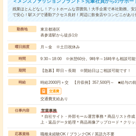
＜メンズファッションブランド＞先輩社員からのサポー
残業ほとんどなし！アットホームな雰囲気！大手企業で本社勤務、安
で安心！駅スグで通勤アクセス良好！周辺に飲食店やコンビニがあり
勤務地
東京都港区
表参道駅から徒歩1分
曜日頻度
月～金 ※土日祝休み
時間
9:30～18:00 ※休憩60分。9時半～16時半も相談可
期間
【急募】即日～長期 ※開始日はご相談可能です！
時給
時給2000円＋交 【月収例】357,500円～ ■給
交通費
交通費支給あり
仕事内容
営業事務
＊自社サイト・外部モール運営事務＊商品リスト作成
上・返品データ処理＊商品画像アップロード＊クリッ
応募資格
職種未経験OK / ブランクOK / 英語力不要