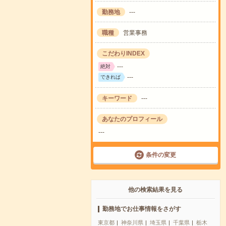
勤務地
---
職種
営業事務
こだわりINDEX
---
絶対
---
できれば
キーワード
---
あなたのプロフィール
---
条件の変更
他の検索結果を見る
勤務地でお仕事情報をさがす
東京都
神奈川県
埼玉県
千葉県
栃木