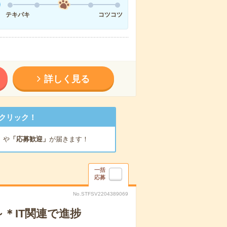
テキパキ
コツコツ
詳しく見る
クリック！
」
や
「応募歓迎」
が届きます！
一括
応募
No.STFSV2204389069
～＊IT関連で進捗