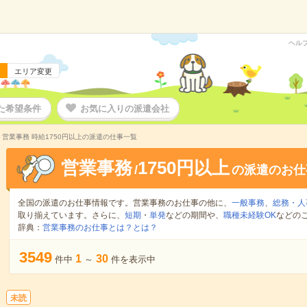
ヘル
エリア変更
た希望条件
お気に入りの派遣会社
営業事務 時給1750円以上の派遣の仕事一覧
営業事務
1750円以上
/
の派遣のお仕
全国の派遣のお仕事情報です。営業事務のお仕事の他に、
一般事務
、
総務・人
取り揃えています。さらに、
短期
・
単発
などの期間や、
職種未経験OK
などの
辞典：
営業事務のお仕事とは？とは？
3549
1
30
件中
～
件を表示中
未読