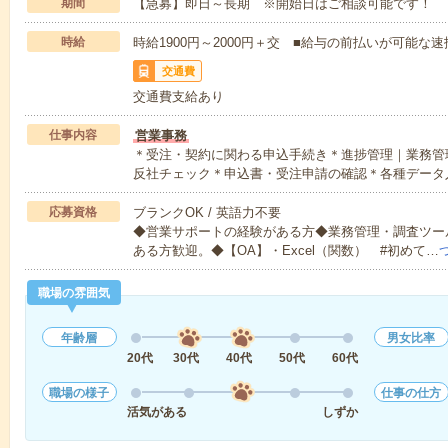
期間
【急募】即日～長期 ※開始日はご相談可能です！
時給
時給1900円～2000円＋交 ■給与の前払いが可能な
交通費
交通費支給あり
仕事内容
営業事務
＊受注・契約に関わる申込手続き＊進捗管理｜業務管
反社チェック＊申込書・受注申請の確認＊各種データ
応募資格
ブランクOK / 英語力不要
◆営業サポートの経験がある方◆業務管理・調査ツー
ある方歓迎。◆【OA】・Excel（関数） #初めて…
職場の雰囲気
年齢層
男女比率
20代
30代
40代
50代
60代
職場の様子
仕事の仕方
活気がある
しずか