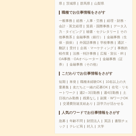
県
茨城県
群馬県
山梨県
職種でお仕事情報をさがす
一般事務
総務・人事・労務
経理・財務・
会計・英文経理
貿易・国際事務
データ入
力・タイピング
秘書・セクレタリー
その
他事務系
金融事務（銀行）
金融事務（生
保・損保）
外国語事務
学校事務
通訳・
翻訳
受付
企画・マーケティング
事務的
軽作業
法務・特許事務
広報・宣伝・IR
OA事務・OAオペレーター
金融事務（証
券）
金融事務（その他）
こだわりでお仕事情報をさがす
短期
単発
職種未経験OK
10名以上の大
量募集
友だちと一緒の応募OK
在宅・リモ
ートワーク
週2～3日勤務
週4日勤務
土
日祝のみ勤務
残業なし
副業・WワークOK
交通費別途支給あり
語学力が活かせる
人気のワードでお仕事情報をさがす
急募
年齢不問
財団法人
英語
書類チェ
ック
テレビ局
封入
大学