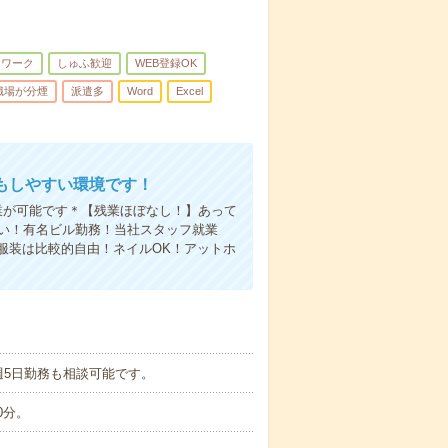
トワーク
しゅふ歓迎
WEB登録OK
職場が分煙
派遣多
Word
Excel
もしやすい環境です！
業が可能です＊【残業ほぼなし！】あって
すい！有名ビル勤務！当社スタッフ就業
服装は比較的自由！ネイルOK！アットホ
週5日勤務も相談可能です。
0分。