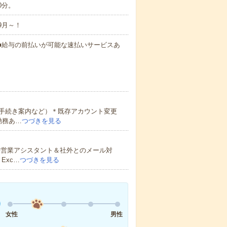
0分。
9月～！
円～ ■給与の前払いが可能な速払いサービスあ
手続き案内など）＊既存アカウント変更
勤務あ…
つづきを見る
◆営業アシスタント＆社外とのメール対
Exc…
つづきを見る
女性
男性