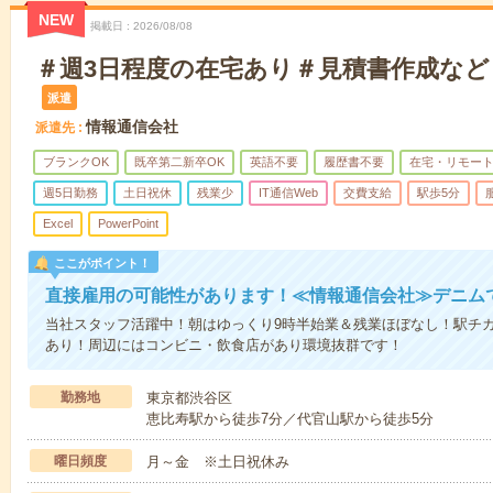
NEW
掲載日
2026/08/08
＃週3日程度の在宅あり＃見積書作成など＃
派遣
情報通信会社
派遣先
ブランクOK
既卒第二新卒OK
英語不要
履歴書不要
在宅・リモー
週5日勤務
土日祝休
残業少
IT通信Web
交費支給
駅歩5分
Excel
PowerPoint
ここがポイント！
直接雇用の可能性があります！≪情報通信会社≫デニム
当社スタッフ活躍中！朝はゆっくり9時半始業＆残業ほぼなし！駅チ
あり！周辺にはコンビニ・飲食店があり環境抜群です！
勤務地
東京都渋谷区
恵比寿駅から徒歩7分／代官山駅から徒歩5分
曜日頻度
月～金 ※土日祝休み