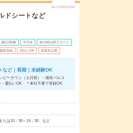
No.F399520KNX
ルドシートなど
週5日勤務
平日休
朝10時以降スタート
服装自由
日払いOK
派遣先公開
トなど｜長期｜未経験OK
ンビータウン（土日祝）・浦添パルコ
・週払いOK ＊来社不要で登録OK
または10：30～18：30 など