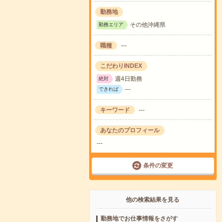
勤務地
その他沖縄県
勤務エリア
職種
---
こだわりINDEX
週4日勤務
絶対
---
できれば
キーワード
---
あなたのプロフィール
---
条件の変更
他の検索結果を見る
勤務地でお仕事情報をさがす