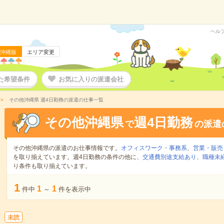
ヘル
沖縄版
エリア変更
た希望条件
お気に入りの派遣会社
その他沖縄県 週4日勤務の派遣の仕事一覧
その他沖縄県
週4日勤務
で
の派遣
その他沖縄県の派遣のお仕事情報です。
オフィスワーク・事務系
、
営業・販売
を取り揃えています。週4日勤務の条件の他に、
交通費別途支給あり
、
職種未
り条件も取り揃えています。
1
1
1
件中
～
件を表示中
未読