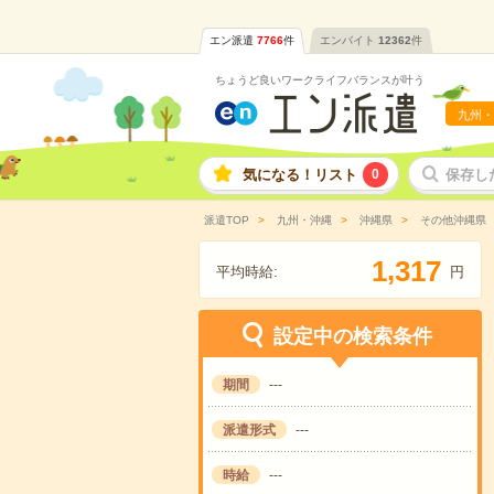
エン派遣
7766
件
エンバイト
12362
件
ちょうど良いワークライフバランスが叶う
九州・
気になる！リスト
0
保存し
派遣TOP
九州・沖縄
沖縄県
その他沖縄県
,
1
3
1
7
平均時給:
円
設定中の検索条件
期間
---
派遣形式
---
時給
---