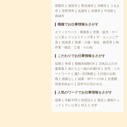
那覇市
浦添市
豊見城市
沖縄市
うるま
市
宜野湾市
名護市
糸満市
中頭郡
南城市
職種でお仕事情報をさがす
オフィスワーク・事務系
営業・販売・サー
ビス系
クリエイティブ系
IT・エンジニア
系
技術系
医療・介護・福祉・教育系
軽
作業・物流・工場・その他
こだわりでお仕事情報をさがす
短期
単発
職種未経験OK
10名以上の大
量募集
友だちと一緒の応募OK
在宅・リモ
ートワーク
週2～3日勤務
土日祝のみ勤
務
残業なし
副業・WワークOK
交通費
別途支給あり
語学力が活かせる
人気のワードでお仕事情報をさがす
急募
年齢不問
財団法人
英語
書類チェ
ック
テレビ局
封入
大学