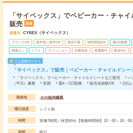
「サイベックス」でベビーカー・チャイ
販売
派遣
CYBEX（サイベックス）
派遣先
ブランクOK
既卒第二新卒OK
英語不要
WEB登録OK
週4日勤務
残業なし
シフト
ファッション
交費支給
車通勤可
駅歩5分
ここがポイント！
「サイベックス」で販売｜ベビーカー・チャイルドシー
＊「サイベックス」でベビーカー・チャイルドシートなど販売 ＊ハ
（平日）兼務 ＊長期 ＊週4～5日勤務 ＊販売未経験OK ＊日払い
勤務地
その他沖縄県
曜日頻度
シフト制
時間
実働7時間／休憩60分【勤務時間例】10：00～18：00
期間
即日