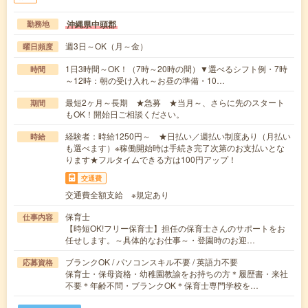
沖縄県中頭郡
勤務地
週3日～OK（月～金）
曜日頻度
1日3時間～OK！（7時～20時の間）▼選べるシフト例・7時
時間
～12時：朝の受け入れ～お昼の準備・10…
最短2ヶ月～長期 ★急募 ★当月～、さらに先のスタート
期間
もOK！開始日ご相談ください。
経験者：時給1250円～ ★日払い／週払い制度あり（月払い
時給
も選べます）※稼働開始時は手続き完了次第のお支払いとな
ります★フルタイムできる方は100円アップ！
交通費
交通費全額支給 ※規定あり
保育士
仕事内容
【時短OK!フリー保育士】担任の保育士さんのサポートをお
任せします。～具体的なお仕事～・登園時のお迎…
ブランクOK / パソコンスキル不要 / 英語力不要
応募資格
保育士・保母資格・幼稚園教諭をお持ちの方＊履歴書・来社
不要＊年齢不問・ブランクOK＊保育士専門学校を…