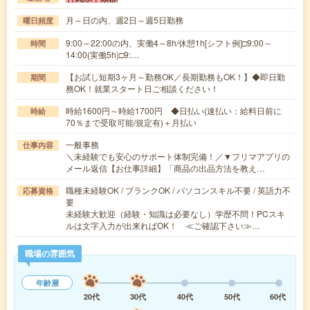
月～日の内、週2日～週5日勤務
曜日頻度
9:00～22:00の内、実働4～8h/休憩1h[シフト例]□9:00～
時間
14:00(実働5h)□9:…
【お試し短期3ヶ月～勤務OK／長期勤務もOK！】◆即日勤
期間
務OK！就業スタート日ご相談ください！
時給1600円～時給1700円 ◆日払い(速払い：給料日前に
時給
70％まで受取可能/規定有)＋月払い
一般事務
仕事内容
＼未経験でも安心のサポート体制完備！／▼フリマアプリの
メール返信【お仕事詳細】「商品の出品方法を教え…
職種未経験OK / ブランクOK / パソコンスキル不要 / 英語力不
応募資格
要
未経験大歓迎（経験・知識は必要なし）学歴不問！PCスキ
ルは文字入力が出来ればOK！ ≪ご確認下さい≫…
職場の雰囲気
年齢層
20代
30代
40代
50代
60代