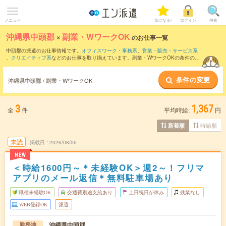
メニュー
気になる!
ログイン
検索
沖縄県中頭郡
×
副業・WワークOK
のお仕事一覧
中頭郡の派遣のお仕事情報です。
オフィスワーク・事務系
、
営業・販売・サービス系
、
クリエイティブ系
などのお仕事を取り揃えています。副業・WワークOKの条件の他
に、
交通費別途支給あり
、
職種未経験OK
、
友だちと一緒の応募OK
などのこだわり条
件も取り揃えています。
条件の変更
沖縄県中頭郡 / 副業・WワークOK
3
1,367
全
件
平均時給:
円
時給順
新着順
未読
掲載日
2026/08/06
NEW
＜時給1600円～＊未経験OK＞週2～！フリマ
アプリのメール返信＊無料駐車場あり
職種未経験OK
交通費別途支給あり
土日祝日が休み
残業なし
WEB登録OK
派遣
沖縄県中頭郡
勤務地