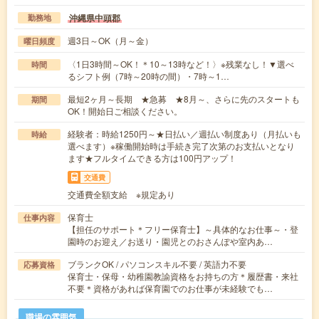
沖縄県中頭郡
勤務地
週3日～OK（月～金）
曜日頻度
〈1日3時間～OK！＊10～13時など！〉※残業なし！▼選べ
時間
るシフト例（7時～20時の間）・7時～1…
最短2ヶ月～長期 ★急募 ★8月～、さらに先のスタートも
期間
OK！開始日ご相談ください。
経験者：時給1250円～★日払い／週払い制度あり（月払いも
時給
選べます）※稼働開始時は手続き完了次第のお支払いとなり
ます★フルタイムできる方は100円アップ！
交通費
交通費全額支給 ※規定あり
保育士
仕事内容
【担任のサポート＊フリー保育士】～具体的なお仕事～・登
園時のお迎え／お送り・園児とのおさんぽや室内あ…
ブランクOK / パソコンスキル不要 / 英語力不要
応募資格
保育士・保母・幼稚園教諭資格をお持ちの方＊履歴書・来社
不要＊資格があれば保育園でのお仕事が未経験でも…
職場の雰囲気