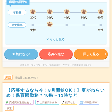
職場の雰囲気
年齢層
20代
30代
40代
50代
60代
男女比率
女性
男性
もっと見る
気になる!
応募へ進む
詳しく見る
派遣会社
マンパワーグループ株式会社 ケアサービス事業部（保育）
未読
掲載日
2026/07/31
【応募するなら今！8月開始OK！】夏がねらい
め！保育園勤務＊10時～13時など
交通費別途支給あり
土日祝日が休み
残業なし
WEB登録OK
派遣