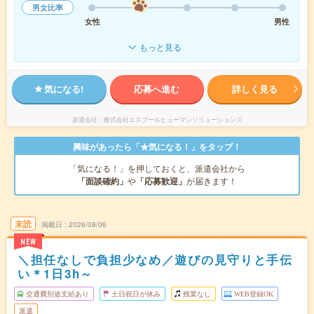
男女比率
女性
男性
もっと見る
気になる!
応募へ進む
詳しく見る
派遣会社
株式会社エスプールヒューマンソリューションズ
興味があったら「★気になる！」をタップ！
「気になる！」を押しておくと、派遣会社から
「面談確約」
や
「応募歓迎」
が届きます！
未読
掲載日
2026/08/06
NEW
＼担任なしで負担少なめ／遊びの見守りと手伝
い＊1日3h～
交通費別途支給あり
土日祝日が休み
残業なし
WEB登録OK
派遣