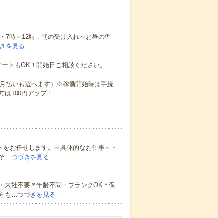
例・7時～12時：朝の受け入れ～お昼の準
きを見る
タートもOK！開始日ご相談ください。
（月払いも選べます）※稼働開始時は手続
は100円アップ！
ートをお任せします。～具体的なお仕事～・
そ…
つづきを見る
・来社不要＊年齢不問・ブランクOK＊保
方も…
つづきを見る