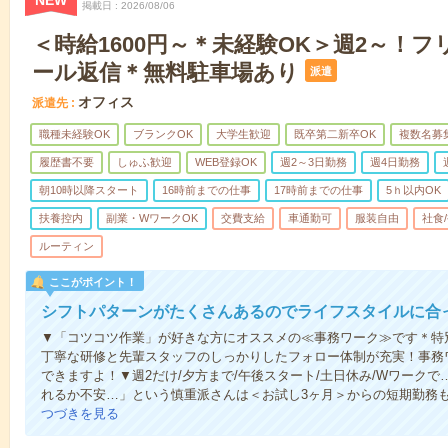
NEW
掲載日
2026/08/06
＜時給1600円～＊未経験OK＞週2～！
ール返信＊無料駐車場あり
派遣
オフィス
派遣先
職種未経験OK
ブランクOK
大学生歓迎
既卒第二新卒OK
複数名募
履歴書不要
しゅふ歓迎
WEB登録OK
週2～3日勤務
週4日勤務
朝10時以降スタート
16時前までの仕事
17時前までの仕事
5ｈ以内OK
扶養控内
副業・WワークOK
交費支給
車通勤可
服装自由
社食
ルーティン
ここがポイント！
シフトパターンがたくさんあるのでライフスタイルに合
▼「コツコツ作業」が好きな方にオススメの≪事務ワーク≫です＊特
丁寧な研修と先輩スタッフのしっかりしたフォロー体制が充実！事務
できますよ！▼週2だけ/夕方まで/午後スタート/土日休み/Wワーク
れるか不安…」という慎重派さんは＜お試し3ヶ月＞からの短期勤務
つづきを見る