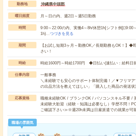
勤務地
沖縄県中頭郡
曜日頻度
月～日の内、週2日～週5日勤務
時間
9:00～22:00の内、実働4～8h/休憩1h[シフト例]□9:00～1
1h)…
つづきを見る
期間
【お試し短期3ヶ月～勤務OK／長期勤務もOK！】◆
さい！
時給
時給1600円～時給1700円 ◆日払い(速払い：給料日
仕事内容
一般事務
＼未経験でも安心のサポート体制完備！／▼フリマア
の出品方法を教えてほしい」「購入した商品の発送状
応募資格
職種未経験OK / ブランクOK / パソコンスキル不要 /
未経験大歓迎（経験・知識は必要なし）学歴不問！P
ご確認下さい≫※週20h未満は日雇派遣での就業が可
職場の雰囲気