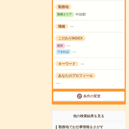
勤務地
中頭郡
勤務エリア
職種
---
こだわりINDEX
---
絶対
---
できれば
キーワード
---
あなたのプロフィール
---
条件の変更
他の検索結果を見る
勤務地でお仕事情報をさがす