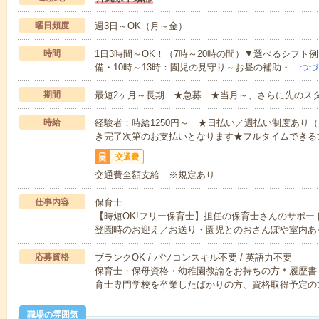
曜日頻度
週3日～OK（月～金）
時間
1日3時間～OK！（7時～20時の間）▼選べるシフト
備・10時～13時：園児の見守り～お昼の補助・…
つづ
期間
最短2ヶ月～長期 ★急募 ★当月～、さらに先のス
時給
経験者：時給1250円～ ★日払い／週払い制度あり
き完了次第のお支払いとなります★フルタイムできる方
交通費
交通費全額支給 ※規定あり
仕事内容
保育士
【時短OK!フリー保育士】担任の保育士さんのサポ
登園時のお迎え／お送り・園児とのおさんぽや室内あ
応募資格
ブランクOK / パソコンスキル不要 / 英語力不要
保育士・保母資格・幼稚園教諭をお持ちの方＊履歴書
育士専門学校を卒業したばかりの方、資格取得予定の
職場の雰囲気