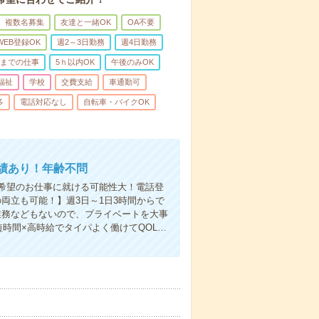
複数名募集
友達と一緒OK
OA不要
WEB登録OK
週2～3日勤務
週4日勤務
前までの仕事
5ｈ以内OK
午後のみOK
福祉
学校
交費支給
車通勤可
多
電話対応なし
自転車・バイクOK
績あり！年齢不問
希望のお仕事に就ける可能性大！電話登
両立も可能！】週3日～1日3時間からで
業務などもないので、プライベートを大事
時間×高時給でタイパよく働けてQOL…