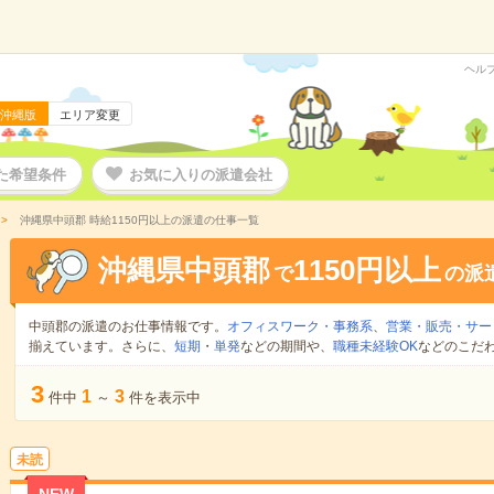
ヘル
沖縄版
エリア変更
た希望条件
お気に入りの派遣会社
沖縄県中頭郡 時給1150円以上の派遣の仕事一覧
沖縄県中頭郡
1150円以上
で
の派
中頭郡の派遣のお仕事情報です。
オフィスワーク・事務系
、
営業・販売・サー
揃えています。さらに、
短期
・
単発
などの期間や、
職種未経験OK
などのこだ
3
1
3
件中
～
件を表示中
未読