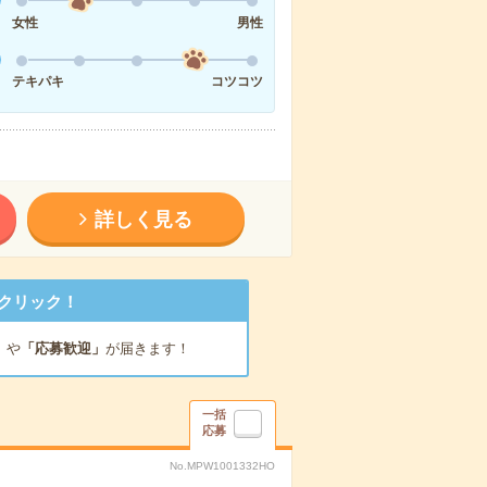
女性
男性
テキパキ
コツコツ
詳しく見る
クリック！
」
や
「応募歓迎」
が届きます！
一括
応募
No.MPW1001332HO