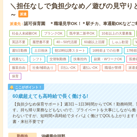
＼担任なしで負担少なめ／遊びの見守りと
～
派遣
認可保育園 ＊職場見学OK！＊駅チカ、車通勤OKなどご
派遣先
社会人未経験OK
ブランクOK
既卒第二新卒OK
10名以上の大量募集
英語不要
履歴書不要
40～50代活躍
60歳以上活躍
しゅふ歓迎
週5日勤務
土日祝休
朝10時以降スタート
16時前までの仕事
17時
残業なし
シフト
交替制勤務
扶養控内
副業・WワークOK
医療
服装自由
社食/補助あり
日払いOK
週払いOK
職場が禁煙
派遣
保育
ここがポイント！
60歳超えても高時給で長く働ける!
【負担少なめ保育サポート】週3日～1日3時間からでOK！勤務時間
す。持ち帰り業務などもないので、プライベートを大事にしながら働
わないですが、短時間×高時給でタイパよく働けてQOLも上がります
書・来社不要です
勤務地
沖縄県中頭郡