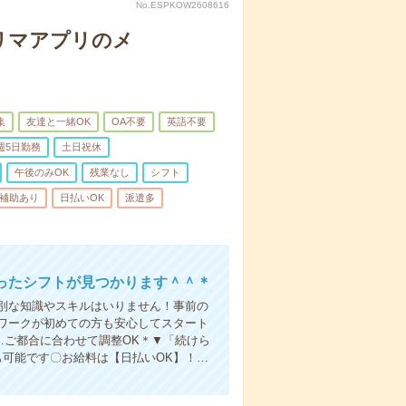
No.ESPKOW2608616
フリマアプリのメ
集
友達と一緒OK
OA不要
英語不要
週5日勤務
土日祝休
午後のみOK
残業なし
シフト
/補助あり
日払いOK
派遣多
ったシフトが見つかります＾＾＊
別な知識やスキルはいりません！事前の
ワークが初めての方も安心してスタート
で…ご都合に合わせて調整OK＊▼「続けら
も可能です〇お給料は【日払いOK】！…