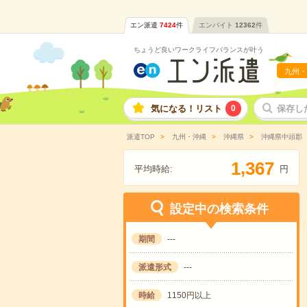
エン派遣
7424
件
エンバイト
12362
件
ちょうど良いワークライフバランスが叶う
九州・
気になる！リスト
0
保存し
派遣TOP
九州・沖縄
沖縄県
沖縄県中頭郡
,
1
3
6
7
平均時給:
円
設定中の検索条件
期間
---
派遣形式
---
時給
1150円以上