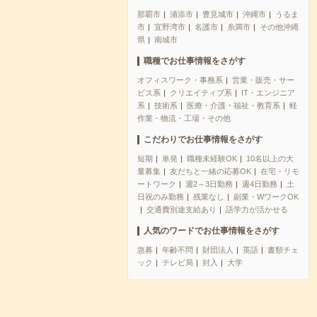
那覇市
浦添市
豊見城市
沖縄市
うるま
市
宜野湾市
名護市
糸満市
その他沖縄
県
南城市
職種でお仕事情報をさがす
オフィスワーク・事務系
営業・販売・サー
ビス系
クリエイティブ系
IT・エンジニア
系
技術系
医療・介護・福祉・教育系
軽
作業・物流・工場・その他
こだわりでお仕事情報をさがす
短期
単発
職種未経験OK
10名以上の大
量募集
友だちと一緒の応募OK
在宅・リモ
ートワーク
週2～3日勤務
週4日勤務
土
日祝のみ勤務
残業なし
副業・WワークOK
交通費別途支給あり
語学力が活かせる
人気のワードでお仕事情報をさがす
急募
年齢不問
財団法人
英語
書類チェ
ック
テレビ局
封入
大学