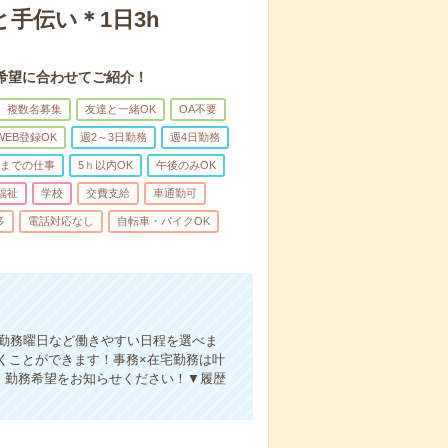
手伝い＊1日3h
希望に合わせてご紹介！
複数名募集
友達と一緒OK
OA不要
WEB登録OK
週2～3日勤務
週4日勤務
前までの仕事
5ｈ以内OK
午後のみOK
福祉
学校
交費支給
車通勤可
多
電話対応なし
自転車・バイクOK
、勤務曜日など働きやすい日程を選べま
くことができます！事務×在宅勤務は叶
！勤務希望をお知らせください！▼履歴