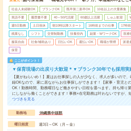
派遣先
社会人未経験OK
ブランクOK
既卒第二新卒OK
10名以上の大量募集
英語不要
履歴書不要
40～50代活躍
60歳以上活躍
しゅふ歓迎
週5日勤務
土日祝休
朝10時以降スタート
16時前までの仕事
17時
残業なし
シフト
交替制勤務
扶養控内
副業・WワークOK
医療
服装自由
社食/補助あり
日払いOK
週払いOK
職場が禁煙
派遣
保育
ここがポイント！
▼保育現場の出戻り大歓迎＊▼ブランク30年でも採用実
【夏がねらいめ！】夏はお仕事探しの人が少なく、求人が多いので、
録OKなので、家に居ながらお仕事探しができます！【家事・育児との
OK！勤務時間、勤務曜日など働きやすい日程を選べます。持ち帰り
にしながら働くことができます！事務×在宅勤務は叶わないですが、短
つづきを見る
勤務地
沖縄県中頭郡
曜日頻度
週3日～OK（月～金）