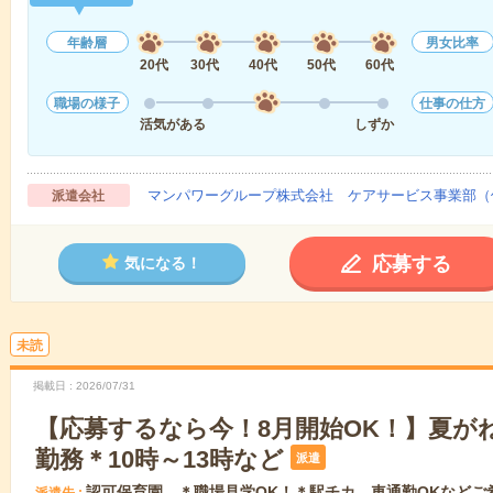
年齢層
男女比率
20代
30代
40代
50代
60代
職場の様子
仕事の仕方
活気がある
しずか
マンパワーグループ株式会社 ケアサービス事業部（
派遣会社
応募する
気になる！
未読
掲載日
2026/07/31
【応募するなら今！8月開始OK！】夏が
勤務＊10時～13時など
派遣
認可保育園 ＊職場見学OK！＊駅チカ、車通勤OKなどご