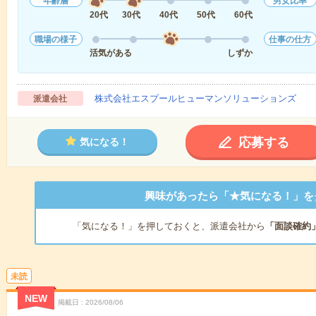
年齢層
男女比率
20代
30代
40代
50代
60代
職場の様子
仕事の仕方
活気がある
しずか
株式会社エスプールヒューマンソリューションズ
派遣会社
応募する
気になる！
興味があったら「★気になる！」を
「気になる！」を押しておくと、派遣会社から
「面談確約
未読
NEW
掲載日
2026/08/06