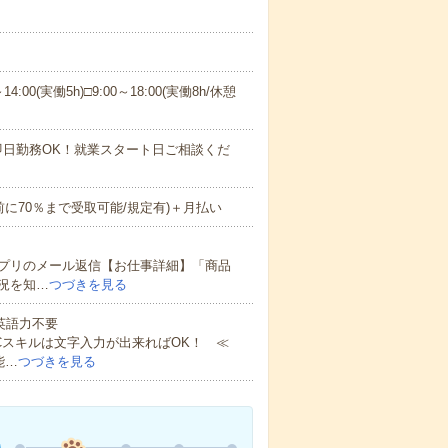
4:00(実働5h)□9:00～18:00(実働8h/休憩
即日勤務OK！就業スタート日ご相談くだ
前に70％まで受取可能/規定有)＋月払い
プリのメール返信【お仕事詳細】「商品
況を知…
つづきを見る
 英語力不要
Cスキルは文字入力が出来ればOK！ ≪
能…
つづきを見る