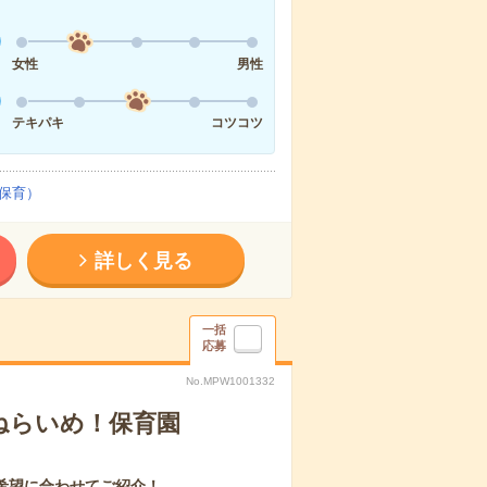
女性
男性
テキパキ
コツコツ
保育）
詳しく見る
一括
応募
No.MPW1001332
ねらいめ！保育園
希望に合わせてご紹介！