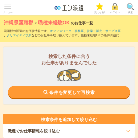
メニュー
気になる!
ログイン
検索
沖縄県国頭郡
×
職種未経験OK
のお仕事一覧
国頭郡の派遣のお仕事情報です。
オフィスワーク・事務系
、
営業・販売・サービス系
、
クリエイティブ系
などのお仕事を取り揃えています。職種未経験OKの条件の他に、
交通費別途支給あり
、
友だちと一緒の応募OK
、
週4日勤務
などのこだわり条件も取り
揃えています。
検索した条件に合う
お仕事がありませんでした
条件を変更して再検索
検索条件を追加して絞り込む
職種
でお仕事情報を絞り込む