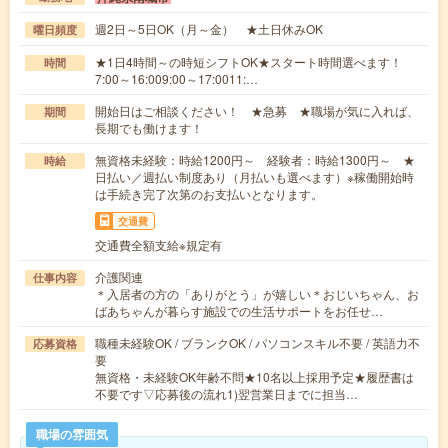
週2日～5日OK（月～金） ★土日休みOK
曜日頻度
★1日4時間～の時短シフトOK★スタート時間選べます！
時間
7:00～16:009:00～17:0011:…
開始日はご相談ください！ ★急募 ★職場が気に入れば、
期間
長期でも働けます！
無資格未経験：時給1200円～ 経験者：時給1300円～ ★
時給
日払い／週払い制度あり（月払いも選べます）※稼働開始時
は手続き完了次第のお支払いとなります。
交通費
交通費全額支給※規定有
介護関連
仕事内容
＊入居者の方の「ありがとう」が嬉しい＊おじいちゃん、お
ばあちゃんが暮らす施設での生活サポートをお任せ…
職種未経験OK / ブランクOK / パソコンスキル不要 / 英語力不
応募資格
要
無資格・未経験OK年齢不問★10名以上採用予定★履歴書は
不要です▽応募後の流れ1)翌営業日までに担当…
職場の雰囲気