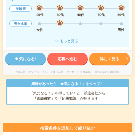
年齢層
20代
30代
40代
50代
60代
男女比率
女性
男性
もっと見る
気になる!
応募へ進む
詳しく見る
派遣会社
マンパワーグループ株式会社 ケアサービス事業部 （医療福祉介護関連）
興味があったら「★気になる！」をタップ！
「気になる！」を押しておくと、派遣会社から
「面談確約」
や
「応募歓迎」
が届きます！
検索条件を追加して絞り込む