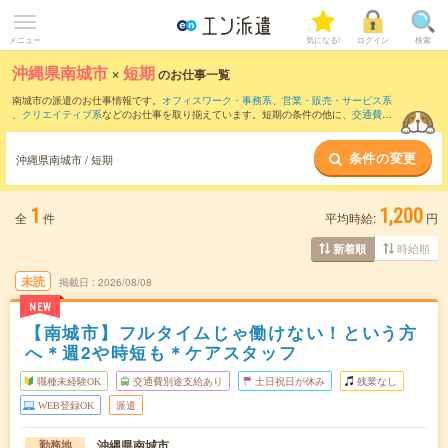
メニュー
気になる!
ログイン
検索
沖縄県南城市
×
短期
のお仕事一覧
南城市の派遣のお仕事情報です。
オフィスワーク・事務系
、
営業・販売・サービス系
、
クリエイティブ系
などのお仕事を取り揃えています。短期の条件の他に、
交通費別
途支給あり
、
職種未経験OK
、
友だちと一緒の応募OK
などでもお探し頂けます。
条件の変更
沖縄県南城市 / 短期
1
1,200
全
件
平均時給:
円
時給順
新着順
未読
掲載日
2026/08/08
NEW
【南城市】フルタイムじゃ働けない！という方
へ＊週2や時短も＊ケアスタッフ
職種未経験OK
交通費別途支給あり
土日祝日が休み
残業なし
WEB登録OK
派遣
沖縄県南城市
勤務地