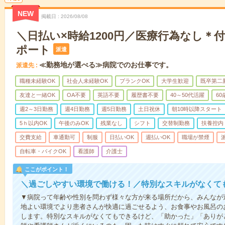
NEW
掲載日
2026/08/08
＼日払い×時給1200円／医療行為なし＊
ポート
派遣
≪勤務地が選べる≫病院でのお仕事です。
派遣先
職種未経験OK
社会人未経験OK
ブランクOK
大学生歓迎
既卒第二
友達と一緒OK
OA不要
英語不要
履歴書不要
40～50代活躍
6
週2～3日勤務
週4日勤務
週5日勤務
土日祝休
朝10時以降スタート
5ｈ以内OK
午後のみOK
残業なし
シフト
交替制勤務
扶養控内
交費支給
車通勤可
制服
日払いOK
週払いOK
職場が禁煙
自転車・バイクOK
看護師
介護士
ここがポイント！
＼過ごしやすい環境で働ける！／特別なスキルがなくて
▼病院って年齢や性別を問わず様々な方が来る場所だから、みんなが
地よい環境でより患者さんが快適に過ごせるよう、お食事やお風呂の
します。特別なスキルがなくてもできるけど、「助かった」「ありが