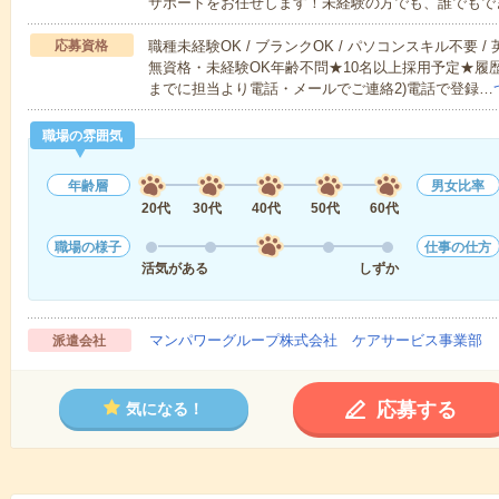
サポートをお任せします！未経験の方でも、誰でもで
応募資格
職種未経験OK / ブランクOK / パソコンスキル不要 /
無資格・未経験OK年齢不問★10名以上採用予定★履
までに担当より電話・メールでご連絡2)電話で登録…
職場の雰囲気
年齢層
男女比率
20代
30代
40代
50代
60代
職場の様子
仕事の仕方
活気がある
しずか
マンパワーグループ株式会社 ケアサービス事業部 
派遣会社
応募する
気になる！