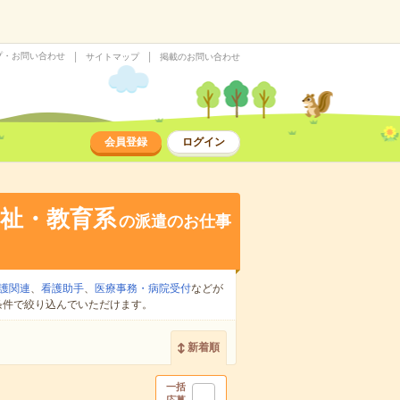
プ・お問い合わせ
サイトマップ
掲載のお問い合わせ
会員登録
ログイン
祉・教育系
の派遣のお仕事
護関連
、
看護助手
、
医療事務・病院受付
などが
条件で絞り込んでいただけます。
新着順
一括