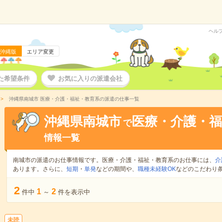
ヘル
沖縄版
エリア変更
た希望条件
お気に入りの派遣会社
沖縄県南城市 医療・介護・福祉・教育系の派遣の仕事一覧
沖縄県南城市
医療・介護・福
で
情報一覧
南城市の派遣のお仕事情報です。医療・介護・福祉・教育系のお仕事には、
介
あります。さらに、
短期
・
単発
などの期間や、
職種未経験OK
などのこだわり
2
1
2
件中
～
件を表示中
未読