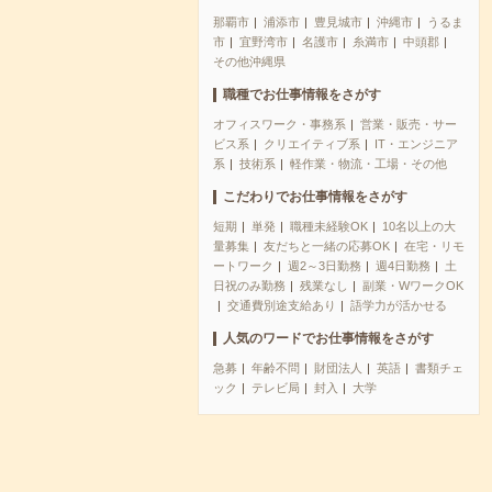
那覇市
浦添市
豊見城市
沖縄市
うるま
市
宜野湾市
名護市
糸満市
中頭郡
その他沖縄県
職種でお仕事情報をさがす
オフィスワーク・事務系
営業・販売・サー
ビス系
クリエイティブ系
IT・エンジニア
系
技術系
軽作業・物流・工場・その他
こだわりでお仕事情報をさがす
短期
単発
職種未経験OK
10名以上の大
量募集
友だちと一緒の応募OK
在宅・リモ
ートワーク
週2～3日勤務
週4日勤務
土
日祝のみ勤務
残業なし
副業・WワークOK
交通費別途支給あり
語学力が活かせる
人気のワードでお仕事情報をさがす
急募
年齢不問
財団法人
英語
書類チェ
ック
テレビ局
封入
大学