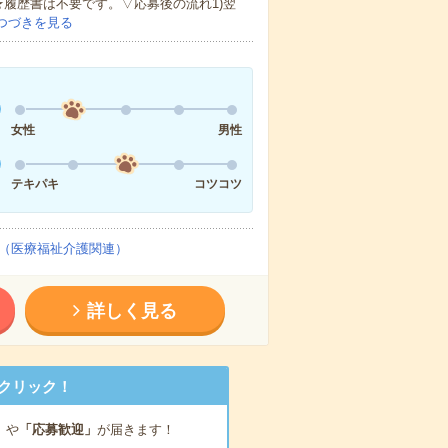
★履歴書は不要です。▽応募後の流れ1)翌
つづきを見る
女性
男性
テキパキ
コツコツ
（医療福祉介護関連）
詳しく見る
クリック！
」
や
「応募歓迎」
が届きます！