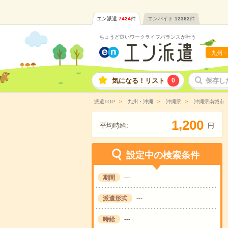
エン派遣
7424
件
エンバイト
12362
件
ちょうど良いワークライフバランスが叶う
九州・
気になる！リスト
0
保存し
派遣TOP
九州・沖縄
沖縄県
沖縄県南城市
,
1
2
0
0
平均時給:
円
設定中の検索条件
期間
---
派遣形式
---
時給
---