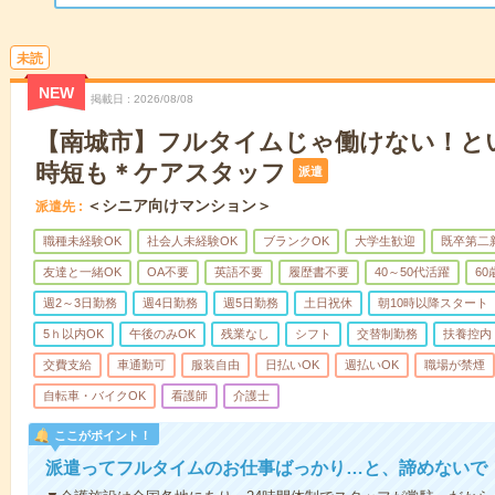
未読
NEW
掲載日
2026/08/08
【南城市】フルタイムじゃ働けない！と
時短も＊ケアスタッフ
派遣
＜シニア向けマンション＞
派遣先
職種未経験OK
社会人未経験OK
ブランクOK
大学生歓迎
既卒第二
友達と一緒OK
OA不要
英語不要
履歴書不要
40～50代活躍
6
週2～3日勤務
週4日勤務
週5日勤務
土日祝休
朝10時以降スタート
5ｈ以内OK
午後のみOK
残業なし
シフト
交替制勤務
扶養控内
交費支給
車通勤可
服装自由
日払いOK
週払いOK
職場が禁煙
自転車・バイクOK
看護師
介護士
ここがポイント！
派遣ってフルタイムのお仕事ばっかり…と、諦めないで