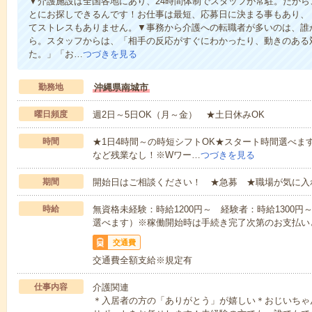
▼介護施設は全国各地にあり、24時間体制でスタッフが常駐。だか
とにお探しできるんです！お仕事は最短、応募日に決まる事もあり、
てストレスもありません。▼事務から介護への転職者が多いのは、誰
ら。スタッフからは、「相手の反応がすぐにわかったり、動きのある
た。」「お…
つづきを見る
勤務地
沖縄県南城市
曜日頻度
週2日～5日OK（月～金） ★土日休みOK
時間
★1日4時間～の時短シフトOK★スタート時間選べます！7:00～1
など残業なし！※Wワー…
つづきを見る
期間
開始日はご相談ください！ ★急募 ★職場が気に入
時給
無資格未経験：時給1200円～ 経験者：時給1300
選べます）※稼働開始時は手続き完了次第のお支払い
交通費
交通費全額支給※規定有
仕事内容
介護関連
＊入居者の方の「ありがとう」が嬉しい＊おじいちゃ