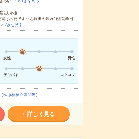
きる以…
つづきを見る
 英語力不要
歴書は不要です▽応募後の流れ1)翌営業日
つづきを見る
女性
男性
テキパキ
コツコツ
（医療福祉介護関連）
詳しく見る