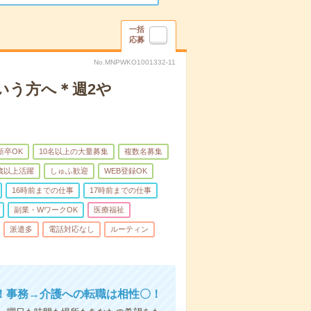
一括
応募
No.MNPWKO1001332-11
いう方へ＊週2や
新卒OK
10名以上の大量募集
複数名募集
0歳以上活躍
しゅふ歓迎
WEB登録OK
16時前までの仕事
17時前までの仕事
副業・WワークOK
医療福祉
派遣多
電話対応なし
ルーティン
！事務→介護への転職は相性〇！