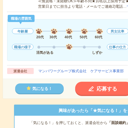
≪無資格・未経験OK≫年齢不問★10名以上採用予定
営業日までに担当より電話・メールでご連絡2)電話…
職場の雰囲気
年齢層
男女比率
20代
30代
40代
50代
60代
職場の様子
仕事の仕方
活気がある
しずか
マンパワーグループ株式会社 ケアサービス事業部 
派遣会社
応募する
気になる！
興味があったら「★気になる！」を
「気になる！」を押しておくと、派遣会社から
「面談確約