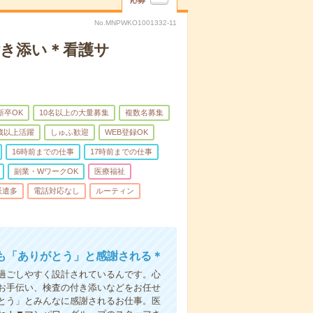
応募
No.MNPWKO1001332-11
付き添い＊看護サ
新卒OK
10名以上の大量募集
複数名募集
0歳以上活躍
しゅふ歓迎
WEB登録OK
16時前までの仕事
17時前までの仕事
副業・WワークOK
医療福祉
派遣多
電話対応なし
ルーティン
も「ありがとう」と感謝される＊
過ごしやすく設計されているんです。心
お手伝い、検査の付き添いなどをお任せ
とう」とみんなに感謝されるお仕事。医