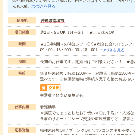
師や看護師さんが近くにいるのも、困った時はすぐに頼れて安心です
んも未経…
つづきを見る
勤務地
沖縄県南城市
曜日頻度
週2日～5日OK（月～金） ★土日休みOK
時間
★1日4時間～の時短シフトOK★都合に合わせてシフト
09：00～15：009：00～18：001…
つづきを見る
期間
長期のお仕事です。開始日はご相談ください！ ★急
時給
無資格未経験：時給1200円～ 経験者：時給1300
選べます）※稼働開始時は手続き完了次第のお支払い
交通費
交通費全額支給※規定有
仕事内容
看護助手
≪病院でちょっとしたお手伝い≫〇お手洗い・入浴な
食事のサポート〇シーツ交換や環境整備など…患者さ
応募資格
職種未経験OK / ブランクOK / パソコンスキル不要 /