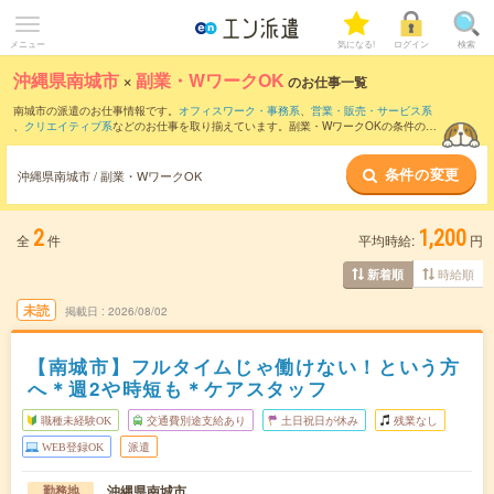
メニュー
気になる!
ログイン
検索
沖縄県南城市
×
副業・WワークOK
のお仕事一覧
南城市の派遣のお仕事情報です。
オフィスワーク・事務系
、
営業・販売・サービス系
、
クリエイティブ系
などのお仕事を取り揃えています。副業・WワークOKの条件の他
に、
交通費別途支給あり
、
職種未経験OK
、
友だちと一緒の応募OK
などのこだわり条
件も取り揃えています。
条件の変更
沖縄県南城市 / 副業・WワークOK
2
1,200
全
件
平均時給:
円
時給順
新着順
未読
掲載日
2026/08/02
【南城市】フルタイムじゃ働けない！という方
へ＊週2や時短も＊ケアスタッフ
職種未経験OK
交通費別途支給あり
土日祝日が休み
残業なし
WEB登録OK
派遣
沖縄県南城市
勤務地