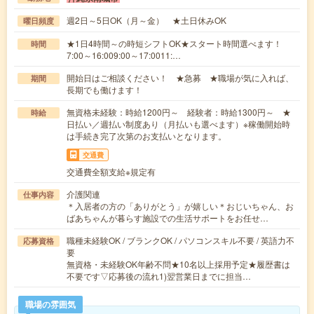
週2日～5日OK（月～金） ★土日休みOK
曜日頻度
★1日4時間～の時短シフトOK★スタート時間選べます！
時間
7:00～16:009:00～17:0011:…
開始日はご相談ください！ ★急募 ★職場が気に入れば、
期間
長期でも働けます！
無資格未経験：時給1200円～ 経験者：時給1300円～ ★
時給
日払い／週払い制度あり（月払いも選べます）※稼働開始時
は手続き完了次第のお支払いとなります。
交通費
交通費全額支給※規定有
介護関連
仕事内容
＊入居者の方の「ありがとう」が嬉しい＊おじいちゃん、お
ばあちゃんが暮らす施設での生活サポートをお任せ…
職種未経験OK / ブランクOK / パソコンスキル不要 / 英語力不
応募資格
要
無資格・未経験OK年齢不問★10名以上採用予定★履歴書は
不要です▽応募後の流れ1)翌営業日までに担当…
職場の雰囲気