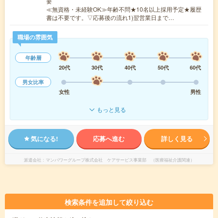
要
≪無資格・未経験OK≫年齢不問★10名以上採用予定★履歴
書は不要です。▽応募後の流れ1)翌営業日まで…
職場の雰囲気
年齢層
20代
30代
40代
50代
60代
男女比率
女性
男性
もっと見る
気になる!
応募へ進む
詳しく見る
派遣会社
マンパワーグループ株式会社 ケアサービス事業部 （医療福祉介護関連）
検索条件を追加して絞り込む