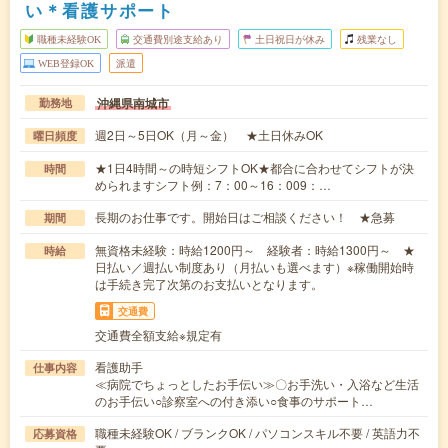
い＊看護サポート
職種未経験OK
交通費別途支給あり
土日祝日が休み
残業なし
WEB登録OK
派遣
沖縄県南城市
勤務地
週2日～5日OK（月～金） ★土日休みOK
曜日頻度
★1日4時間～の時短シフトOK★都合に合わせてシフトが決
時間
められますシフト例：7：00～16：009：…
長期のお仕事です。開始日はご相談ください！ ★急募
期間
無資格未経験：時給1200円～ 経験者：時給1300円～ ★
時給
日払い／週払い制度あり（月払いも選べます）※稼働開始時
は手続き完了次第のお支払いとなります。
交通費
交通費全額支給※規定有
看護助手
仕事内容
≪病院でちょっとしたお手伝い≫〇お手洗い・入浴など生活
のお手伝い○診察室への付き添い○食事のサポート…
職種未経験OK / ブランクOK / パソコンスキル不要 / 英語力不
応募資格