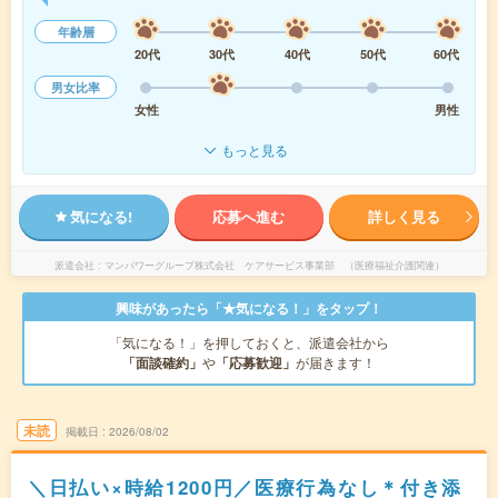
年齢層
20代
30代
40代
50代
60代
男女比率
女性
男性
もっと見る
気になる!
応募へ進む
詳しく見る
派遣会社
マンパワーグループ株式会社 ケアサービス事業部 （医療福祉介護関連）
興味があったら「★気になる！」をタップ！
「気になる！」を押しておくと、派遣会社から
「面談確約」
や
「応募歓迎」
が届きます！
未読
掲載日
2026/08/02
＼日払い×時給1200円／医療行為なし＊付き添