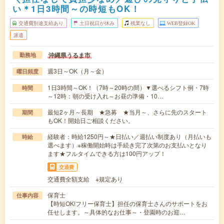
い＊1日3時間～の時短もOK！
交通費別途支給あり
土日祝日が休み
残業なし
WEB登録OK
派遣
沖縄県うるま市
勤務地
週3日～OK（月～金）
曜日頻度
1日3時間～OK！（7時～20時の間）▼選べるシフト例・7時
時間
～12時：朝の受け入れ～お昼の準備・10…
最短2ヶ月～長期 ★急募 ★当月～、さらに先のスタート
期間
もOK！開始日ご相談ください。
経験者：時給1250円～★日払い／週払い制度あり（月払いも
時給
選べます）※稼働開始時は手続き完了次第のお支払いとなり
ます★フルタイムできる方は100円アップ！
交通費
交通費全額支給 ※規定あり
保育士
仕事内容
【時短OK!フリー保育士】担任の保育士さんのサポートをお
任せします。～具体的なお仕事～・登園時のお迎…