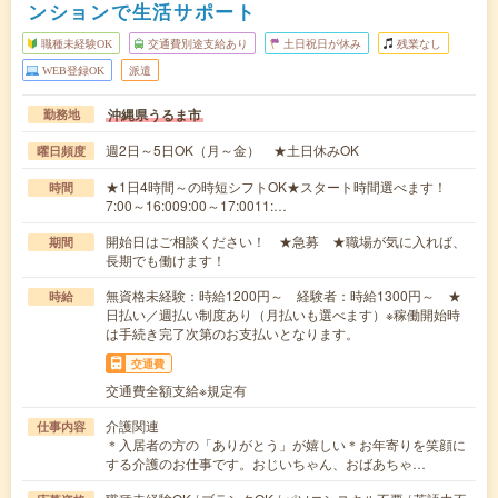
ンションで生活サポート
職種未経験OK
交通費別途支給あり
土日祝日が休み
残業なし
WEB登録OK
派遣
沖縄県うるま市
勤務地
週2日～5日OK（月～金） ★土日休みOK
曜日頻度
★1日4時間～の時短シフトOK★スタート時間選べます！
時間
7:00～16:009:00～17:0011:…
開始日はご相談ください！ ★急募 ★職場が気に入れば、
期間
長期でも働けます！
無資格未経験：時給1200円～ 経験者：時給1300円～ ★
時給
日払い／週払い制度あり（月払いも選べます）※稼働開始時
は手続き完了次第のお支払いとなります。
交通費
交通費全額支給※規定有
介護関連
仕事内容
＊入居者の方の「ありがとう」が嬉しい＊お年寄りを笑顔に
する介護のお仕事です。おじいちゃん、おばあちゃ…