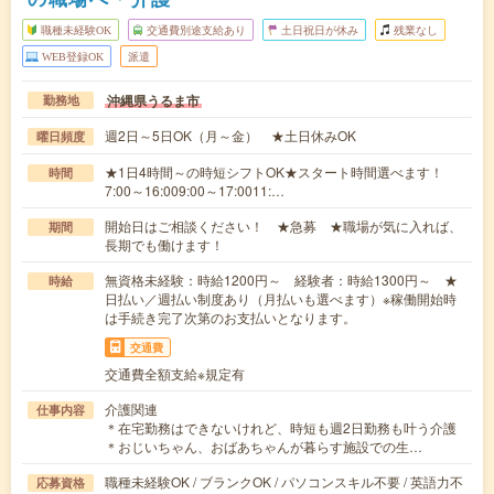
職種未経験OK
交通費別途支給あり
土日祝日が休み
残業なし
WEB登録OK
派遣
沖縄県うるま市
勤務地
週2日～5日OK（月～金） ★土日休みOK
曜日頻度
★1日4時間～の時短シフトOK★スタート時間選べます！
時間
7:00～16:009:00～17:0011:…
開始日はご相談ください！ ★急募 ★職場が気に入れば、
期間
長期でも働けます！
無資格未経験：時給1200円～ 経験者：時給1300円～ ★
時給
日払い／週払い制度あり（月払いも選べます）※稼働開始時
は手続き完了次第のお支払いとなります。
交通費
交通費全額支給※規定有
介護関連
仕事内容
＊在宅勤務はできないけれど、時短も週2日勤務も叶う介護
＊おじいちゃん、おばあちゃんが暮らす施設での生…
職種未経験OK / ブランクOK / パソコンスキル不要 / 英語力不
応募資格