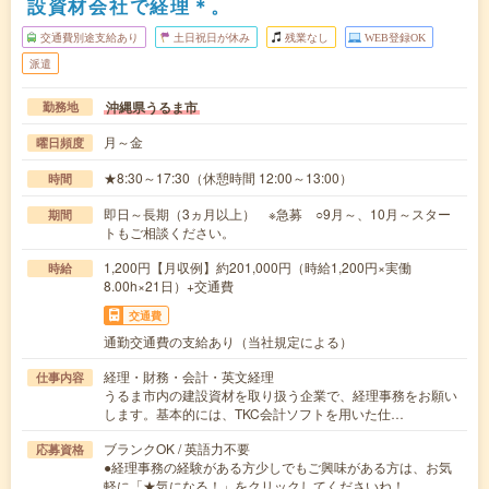
設資材会社で経理＊。
交通費別途支給あり
土日祝日が休み
残業なし
WEB登録OK
派遣
沖縄県うるま市
勤務地
月～金
曜日頻度
★8:30～17:30（休憩時間 12:00～13:00）
時間
即日～長期（3ヵ月以上） ※急募 ○9月～、10月～スター
期間
トもご相談ください。
1,200円【月収例】約201,000円（時給1,200円×実働
時給
8.00h×21日）+交通費
交通費
通勤交通費の支給あり（当社規定による）
経理・財務・会計・英文経理
仕事内容
うるま市内の建設資材を取り扱う企業で、経理事務をお願い
します。基本的には、TKC会計ソフトを用いた仕…
ブランクOK / 英語力不要
応募資格
●経理事務の経験がある方少しでもご興味がある方は、お気
軽に「★気になる！」をクリックしてくださいね！…