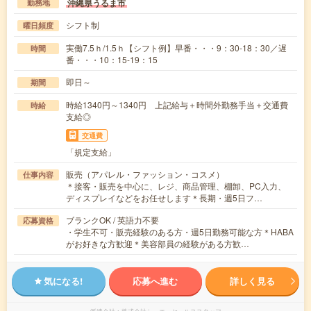
沖縄県うるま市
勤務地
シフト制
曜日頻度
実働7.5ｈ/1.5ｈ【シフト例】早番・・・9：30-18：30／遅
時間
番・・・10：15-19：15
即日～
期間
時給1340円～1340円 上記給与＋時間外勤務手当＋交通費
時給
支給◎
交通費
「規定支給」
販売（アパレル・ファッション・コスメ）
仕事内容
＊接客・販売を中心に、レジ、商品管理、棚卸、PC入力、
ディスプレイなどをお任せします＊長期・週5日フ…
ブランクOK / 英語力不要
応募資格
・学生不可・販売経験のある方・週5日勤務可能な方＊HABA
がお好きな方歓迎＊美容部員の経験がある方歓…
気になる!
応募へ進む
詳しく見る