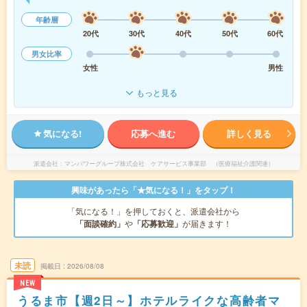
年齢層
20代
30代
40代
50代
60代
男女比率
女性
男性
もっと見る
気になる!
応募へ進む
詳しく見る
派遣会社
マンパワーグループ株式会社 ケアサービス事業部 （医療福祉介護関連）
興味があったら「★気になる！」をタップ！
「気になる！」を押しておくと、派遣会社から
「面談確約」
や
「応募歓迎」
が届きます！
未読
掲載日
2026/08/08
NEW
うるま市【週2日～】ホテルライクな高齢者マ