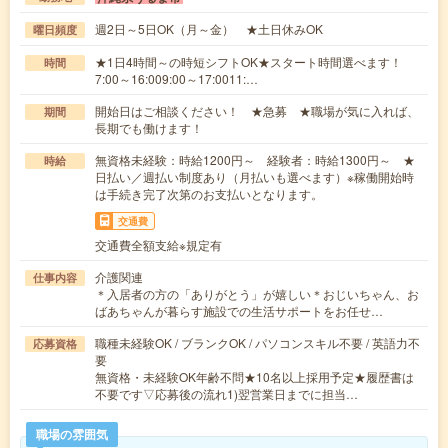
週2日～5日OK（月～金） ★土日休みOK
曜日頻度
★1日4時間～の時短シフトOK★スタート時間選べます！
時間
7:00～16:009:00～17:0011:…
開始日はご相談ください！ ★急募 ★職場が気に入れば、
期間
長期でも働けます！
無資格未経験：時給1200円～ 経験者：時給1300円～ ★
時給
日払い／週払い制度あり（月払いも選べます）※稼働開始時
は手続き完了次第のお支払いとなります。
交通費
交通費全額支給※規定有
介護関連
仕事内容
＊入居者の方の「ありがとう」が嬉しい＊おじいちゃん、お
ばあちゃんが暮らす施設での生活サポートをお任せ…
職種未経験OK / ブランクOK / パソコンスキル不要 / 英語力不
応募資格
要
無資格・未経験OK年齢不問★10名以上採用予定★履歴書は
不要です▽応募後の流れ1)翌営業日までに担当…
職場の雰囲気