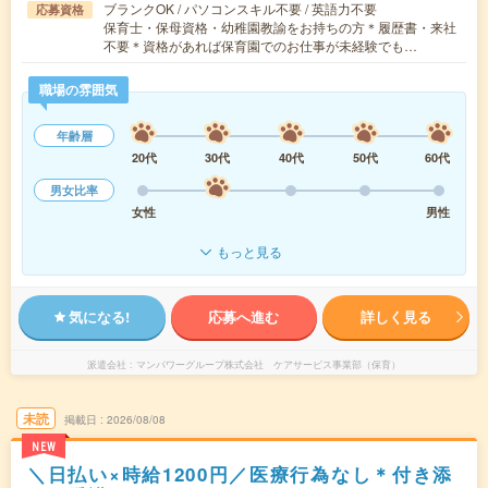
ブランクOK / パソコンスキル不要 / 英語力不要
応募資格
保育士・保母資格・幼稚園教諭をお持ちの方＊履歴書・来社
不要＊資格があれば保育園でのお仕事が未経験でも…
職場の雰囲気
年齢層
20代
30代
40代
50代
60代
男女比率
女性
男性
もっと見る
気になる!
応募へ進む
詳しく見る
派遣会社
マンパワーグループ株式会社 ケアサービス事業部（保育）
未読
掲載日
2026/08/08
NEW
＼日払い×時給1200円／医療行為なし＊付き添