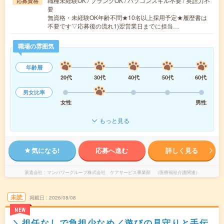
職種未経験OK / ブランクOK / パソコンスキル不要 / 英語力不
応募資格
要
無資格・未経験OK年齢不問★10名以上採用予定★履歴書は
不要です▽応募後の流れ1)翌営業日までに担当…
職場の雰囲気
年齢層
20代
30代
40代
50代
60代
男女比率
女性
男性
もっと見る
気になる!
応募へ進む
詳しく見る
派遣会社
マンパワーグループ株式会社 ケアサービス事業部 （医療福祉介護関連）
未読
掲載日
2026/08/08
NEW
＼担任なしで負担少なめ／遊びの見守りと手伝