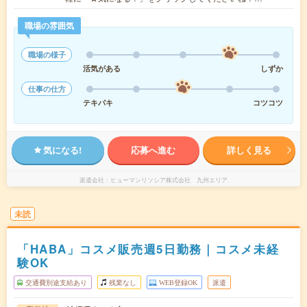
職場の雰囲気
職場の様子
活気がある
しずか
仕事の仕方
テキパキ
コツコツ
気になる!
応募へ進む
詳しく見る
派遣会社
ヒューマンリソシア株式会社 九州エリア
未読
「HABA」コスメ販売週5日勤務｜コスメ未経
験OK
交通費別途支給あり
残業なし
WEB登録OK
派遣