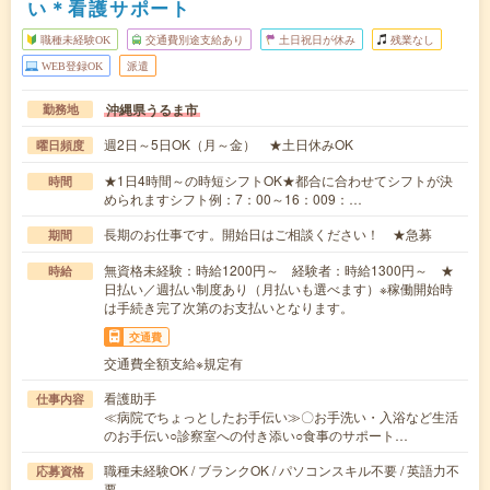
い＊看護サポート
職種未経験OK
交通費別途支給あり
土日祝日が休み
残業なし
WEB登録OK
派遣
沖縄県うるま市
勤務地
週2日～5日OK（月～金） ★土日休みOK
曜日頻度
★1日4時間～の時短シフトOK★都合に合わせてシフトが決
時間
められますシフト例：7：00～16：009：…
長期のお仕事です。開始日はご相談ください！ ★急募
期間
無資格未経験：時給1200円～ 経験者：時給1300円～ ★
時給
日払い／週払い制度あり（月払いも選べます）※稼働開始時
は手続き完了次第のお支払いとなります。
交通費
交通費全額支給※規定有
看護助手
仕事内容
≪病院でちょっとしたお手伝い≫〇お手洗い・入浴など生活
のお手伝い○診察室への付き添い○食事のサポート…
職種未経験OK / ブランクOK / パソコンスキル不要 / 英語力不
応募資格
要