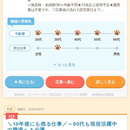
≪無資格・未経験OK≫年齢不問★10名以上採用予定★履歴
書は不要です。▽応募後の流れ1)翌営業日まで…
職場の雰囲気
年齢層
20代
30代
40代
50代
60代
男女比率
女性
男性
もっと見る
気になる!
応募へ進む
詳しく見る
派遣会社
マンパワーグループ株式会社 ケアサービス事業部 （医療福祉介護関連）
未読
掲載日
2026/08/07
NEW
＼10年後にも残る仕事／～60代も現役活躍中
の職場へ＊介護