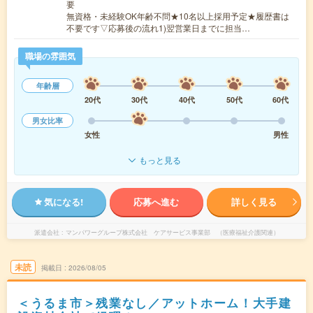
要
無資格・未経験OK年齢不問★10名以上採用予定★履歴書は
不要です▽応募後の流れ1)翌営業日までに担当…
職場の雰囲気
年齢層
20代
30代
40代
50代
60代
男女比率
女性
男性
もっと見る
気になる!
応募へ進む
詳しく見る
派遣会社
マンパワーグループ株式会社 ケアサービス事業部 （医療福祉介護関連）
未読
掲載日
2026/08/05
＜うるま市＞残業なし／アットホーム！大手建