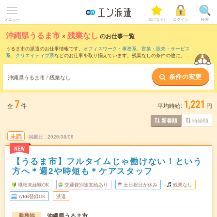
メニュー
気になる!
ログイン
検索
沖縄県うるま市
×
残業なし
のお仕事一覧
うるま市の派遣のお仕事情報です。
オフィスワーク・事務系
、
営業・販売・サービス
系
、
クリエイティブ系
などのお仕事を取り揃えています。残業なしの条件の他に、
交
通費別途支給あり
、
職種未経験OK
、
友だちと一緒の応募OK
などのこだわり条件も取
り揃えています。
条件の変更
沖縄県うるま市 / 残業なし
7
1,221
全
件
平均時給:
円
時給順
新着順
未読
掲載日
2026/08/08
NEW
【うるま市】フルタイムじゃ働けない！という
方へ＊週2や時短も＊ケアスタッフ
職種未経験OK
交通費別途支給あり
土日祝日が休み
残業なし
WEB登録OK
派遣
沖縄県うるま市
勤務地