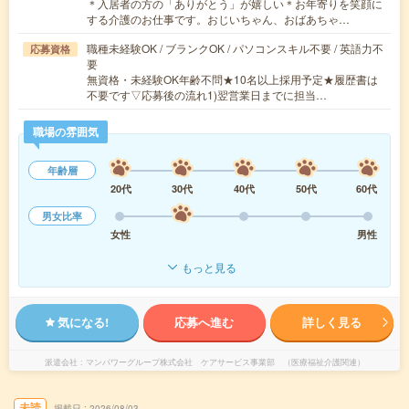
＊入居者の方の「ありがとう」が嬉しい＊お年寄りを笑顔に
する介護のお仕事です。おじいちゃん、おばあちゃ…
職種未経験OK / ブランクOK / パソコンスキル不要 / 英語力不
応募資格
要
無資格・未経験OK年齢不問★10名以上採用予定★履歴書は
不要です▽応募後の流れ1)翌営業日までに担当…
職場の雰囲気
年齢層
20代
30代
40代
50代
60代
男女比率
女性
男性
もっと見る
気になる!
応募へ進む
詳しく見る
派遣会社
マンパワーグループ株式会社 ケアサービス事業部 （医療福祉介護関連）
未読
掲載日
2026/08/03