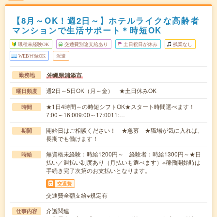
【8月～OK！週2日～】ホテルライクな高齢者
マンションで生活サポート＊時短OK
職種未経験OK
交通費別途支給あり
土日祝日が休み
残業なし
WEB登録OK
派遣
沖縄県浦添市
勤務地
週2日～5日OK（月～金） ★土日休みOK
曜日頻度
★1日4時間～の時短シフトOK★スタート時間選べます！
時間
7:00～16:009:00～17:0011:…
開始日はご相談ください！ ★急募 ★職場が気に入れば、
期間
長期でも働けます！
無資格未経験：時給1200円～ 経験者：時給1300円～★日
時給
払い／週払い制度あり（月払いも選べます）※稼働開始時は
手続き完了次第のお支払いとなります。
交通費
交通費全額支給※規定有
介護関連
仕事内容