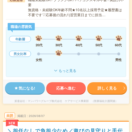
要
無資格・未経験OK年齢不問★10名以上採用予定★履歴書は
不要です▽応募後の流れ1)翌営業日までに担当…
職場の雰囲気
年齢層
20代
30代
40代
50代
60代
男女比率
女性
男性
もっと見る
気になる!
応募へ進む
詳しく見る
派遣会社
マンパワーグループ株式会社 ケアサービス事業部 （医療福祉介護関連）
未読
掲載日
2026/08/07
NEW
＼担任なしで負担少なめ／遊びの見守りと手伝