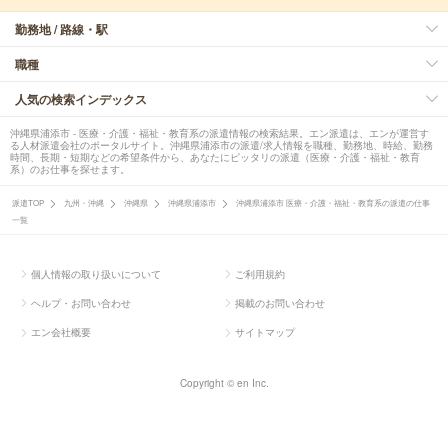
勤務地 / 路線・駅
職種
人気の検索インデックス
沖縄県浦添市 - 医療・介護・福祉・教育系の派遣情報の検索結果。エン派遣は、エンが運営す
る人材派遣会社のポータルサイト。沖縄県浦添市の派遣/求人情報を職種、勤務地、時給、勤務
時間、長期・短期などの希望条件から、あなたにピッタリの派遣（医療・介護・福祉・教育
系）のお仕事を探せます。
派遣TOP
九州・沖縄
沖縄県
沖縄県浦添市
沖縄県浦添市 医療・介護・福祉・教育系の派遣の仕事
一覧
個人情報の取り扱いについて
ご利用規約
ヘルプ・お問い合わせ
掲載のお問い合わせ
エン会社概要
サイトマップ
Copyright © en Inc.