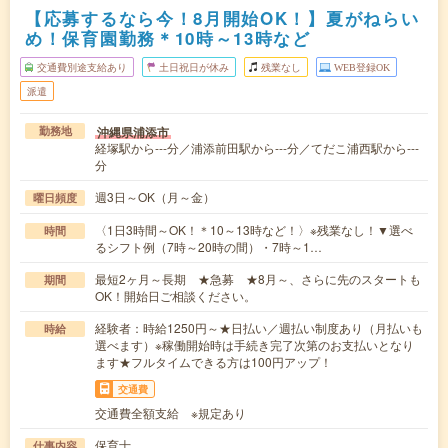
【応募するなら今！8月開始OK！】夏がねらい
め！保育園勤務＊10時～13時など
交通費別途支給あり
土日祝日が休み
残業なし
WEB登録OK
派遣
沖縄県浦添市
勤務地
経塚駅から---分／浦添前田駅から---分／てだこ浦西駅から---
分
週3日～OK（月～金）
曜日頻度
〈1日3時間～OK！＊10～13時など！〉※残業なし！▼選べ
時間
るシフト例（7時～20時の間）・7時～1…
最短2ヶ月～長期 ★急募 ★8月～、さらに先のスタートも
期間
OK！開始日ご相談ください。
経験者：時給1250円～★日払い／週払い制度あり（月払いも
時給
選べます）※稼働開始時は手続き完了次第のお支払いとなり
ます★フルタイムできる方は100円アップ！
交通費
交通費全額支給 ※規定あり
保育士
仕事内容