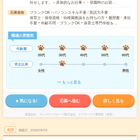
任せします。～具体的なお仕事～・登園時のお迎…
ブランクOK / パソコンスキル不要 / 英語力不要
応募資格
保育士・保母資格・幼稚園教諭をお持ちの方＊履歴書・来社
不要＊年齢不問・ブランクOK＊保育士専門学校を…
職場の雰囲気
年齢層
20代
30代
40代
50代
60代
男女比率
女性
男性
もっと見る
気になる!
応募へ進む
詳しく見る
派遣会社
マンパワーグループ株式会社 ケアサービス事業部（保育）
未読
掲載日
2026/08/05