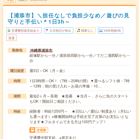
【浦添市】＼担任なしで負担少なめ／遊びの見
守りと手伝い＊1日3h～
交通費別途支給あり
土日祝日が休み
残業なし
WEB登録OK
派遣
沖縄県浦添市
勤務地
経塚駅から---分／浦添前田駅から---分／てだこ浦西駅から---
分
週3日～OK（月～金）
曜日頻度
1日3時間～OK！（7時～20時の間）▼選べるシフト例・7時
時間
～12時：朝の受け入れ～お昼の準備・10…
最短2ヶ月～長期 ★急募 ★当月～、さらに先のスタート
期間
もOK！開始日ご相談ください。
経験者：時給1250円～ ★日払い／週払い制度あり（月払い
時給
も選べます）※稼働開始時は手続き完了次第のお支払いとな
ります★フルタイムできる方は100円アップ！
交通費
交通費全額支給 ※規定あり