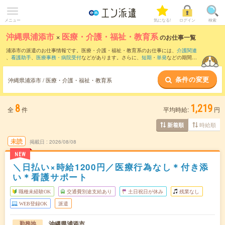
メニュー
気になる!
ログイン
検索
沖縄県浦添市
×
医療・介護・福祉・教育系
のお仕事一覧
浦添市の派遣のお仕事情報です。医療・介護・福祉・教育系のお仕事には、
介護関連
、
看護助手
、
医療事務・病院受付
などがあります。さらに、
短期
・
単発
などの期間
や、
職種未経験OK
などのこだわり条件で絞り込んでいただけます。
条件の変更
沖縄県浦添市 / 医療・介護・福祉・教育系
8
1,219
全
件
平均時給:
円
時給順
新着順
未読
掲載日
2026/08/08
NEW
＼日払い×時給1200円／医療行為なし＊付き添
い＊看護サポート
職種未経験OK
交通費別途支給あり
土日祝日が休み
残業なし
WEB登録OK
派遣
沖縄県浦添市
勤務地