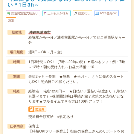
い＊1日3h～
交通費別途支給あり
土日祝日が休み
残業なし
WEB登録OK
派遣
沖縄県浦添市
勤務地
経塚駅から---分／浦添前田駅から---分／てだこ浦西駅から---
分
週3日～OK（月～金）
曜日頻度
1日3時間～OK！（7時～20時の間）▼選べるシフト例・7時
時間
～12時：朝の受け入れ～お昼の準備・10…
最短2ヶ月～長期 ★急募 ★当月～、さらに先のスタート
期間
もOK！開始日ご相談ください。
経験者：時給1250円～ ★日払い／週払い制度あり（月払い
時給
も選べます）※稼働開始時は手続き完了次第のお支払いとな
ります★フルタイムできる方は100円アップ！
交通費
交通費全額支給 ※規定あり
保育士
仕事内容
【時短OK!フリー保育士】担任の保育士さんのサポートをお