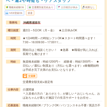
へ＊週2や時短も＊ケアスタッフ
職種未経験OK
交通費別途支給あり
土日祝日が休み
残業なし
WEB登録OK
派遣
沖縄県浦添市
勤務地
週2日～5日OK（月～金） ★土日休みOK
曜日頻度
★1日4時間～の時短シフトOK★スタート時間選べます！
時間
7:00～16:009:00～17:0011:…
開始日はご相談ください！ ★急募 ★職場が気に入れば、
期間
長期でも働けます！
無資格未経験：時給1200円～ 経験者：時給1300円～ ★
時給
日払い／週払い制度あり（月払いも選べます）※稼働開始時
は手続き完了次第のお支払いとなります。
交通費
交通費全額支給※規定有
介護関連
仕事内容
＊入居者の方の「ありがとう」が嬉しい＊おじいちゃん、お
ばあちゃんが暮らす施設での生活サポートをお任せ…
職種未経験OK / ブランクOK / パソコンスキル不要 / 英語力不
応募資格