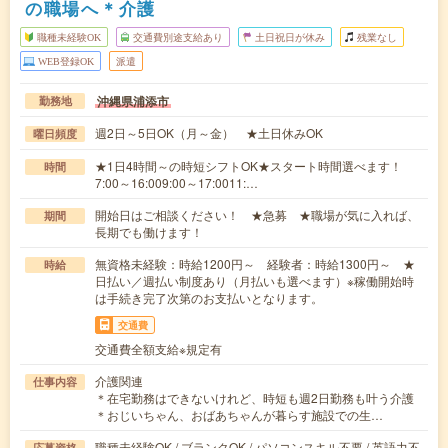
の職場へ＊介護
職種未経験OK
交通費別途支給あり
土日祝日が休み
残業なし
WEB登録OK
派遣
沖縄県浦添市
勤務地
週2日～5日OK（月～金） ★土日休みOK
曜日頻度
★1日4時間～の時短シフトOK★スタート時間選べます！
時間
7:00～16:009:00～17:0011:…
開始日はご相談ください！ ★急募 ★職場が気に入れば、
期間
長期でも働けます！
無資格未経験：時給1200円～ 経験者：時給1300円～ ★
時給
日払い／週払い制度あり（月払いも選べます）※稼働開始時
は手続き完了次第のお支払いとなります。
交通費
交通費全額支給※規定有
介護関連
仕事内容
＊在宅勤務はできないけれど、時短も週2日勤務も叶う介護
＊おじいちゃん、おばあちゃんが暮らす施設での生…
職種未経験OK / ブランクOK / パソコンスキル不要 / 英語力不
応募資格