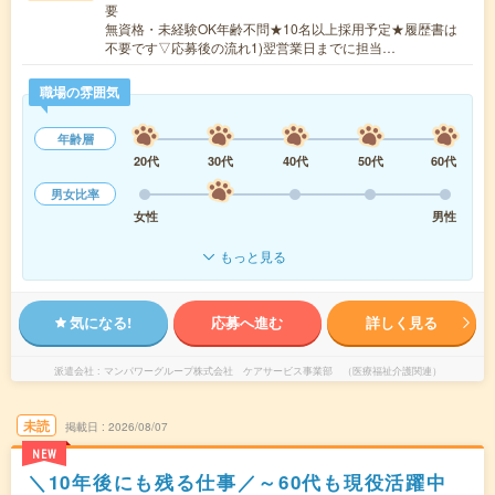
要
無資格・未経験OK年齢不問★10名以上採用予定★履歴書は
不要です▽応募後の流れ1)翌営業日までに担当…
職場の雰囲気
年齢層
20代
30代
40代
50代
60代
男女比率
女性
男性
もっと見る
気になる!
応募へ進む
詳しく見る
派遣会社
マンパワーグループ株式会社 ケアサービス事業部 （医療福祉介護関連）
未読
掲載日
2026/08/07
NEW
＼10年後にも残る仕事／～60代も現役活躍中