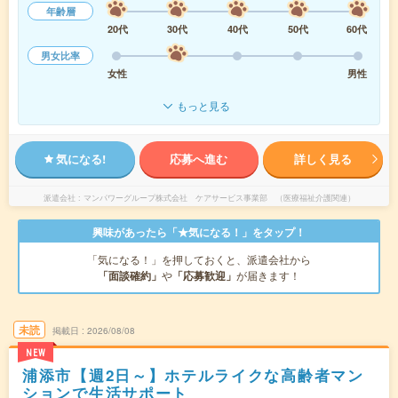
年齢層
20代
30代
40代
50代
60代
男女比率
女性
男性
もっと見る
気になる!
応募へ進む
詳しく見る
派遣会社
マンパワーグループ株式会社 ケアサービス事業部 （医療福祉介護関連）
興味があったら「★気になる！」をタップ！
「気になる！」を押しておくと、派遣会社から
「面談確約」
や
「応募歓迎」
が届きます！
未読
掲載日
2026/08/08
NEW
浦添市【週2日～】ホテルライクな高齢者マン
ションで生活サポート