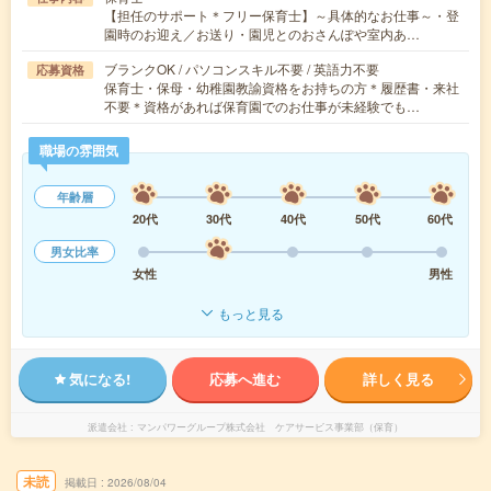
【担任のサポート＊フリー保育士】～具体的なお仕事～・登
園時のお迎え／お送り・園児とのおさんぽや室内あ…
ブランクOK / パソコンスキル不要 / 英語力不要
応募資格
保育士・保母・幼稚園教諭資格をお持ちの方＊履歴書・来社
不要＊資格があれば保育園でのお仕事が未経験でも…
職場の雰囲気
年齢層
20代
30代
40代
50代
60代
男女比率
女性
男性
もっと見る
気になる!
応募へ進む
詳しく見る
派遣会社
マンパワーグループ株式会社 ケアサービス事業部（保育）
未読
掲載日
2026/08/04