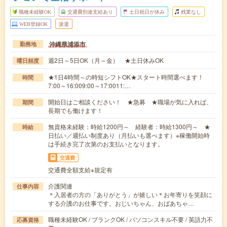
職種未経験OK
交通費別途支給あり
土日祝日が休み
残業なし
WEB登録OK
派遣
沖縄県浦添市
勤務地
週2日～5日OK（月～金） ★土日休みOK
曜日頻度
★1日4時間～の時短シフトOK★スタート時間選べます！
時間
7:00～16:009:00～17:0011:…
開始日はご相談ください！ ★急募 ★職場が気に入れば、
期間
長期でも働けます！
無資格未経験：時給1200円～ 経験者：時給1300円～ ★
時給
日払い／週払い制度あり（月払いも選べます）※稼働開始時
は手続き完了次第のお支払いとなります。
交通費
交通費全額支給※規定有
介護関連
仕事内容
＊入居者の方の「ありがとう」が嬉しい＊お年寄りを笑顔に
する介護のお仕事です。おじいちゃん、おばあちゃ…
職種未経験OK / ブランクOK / パソコンスキル不要 / 英語力不
応募資格