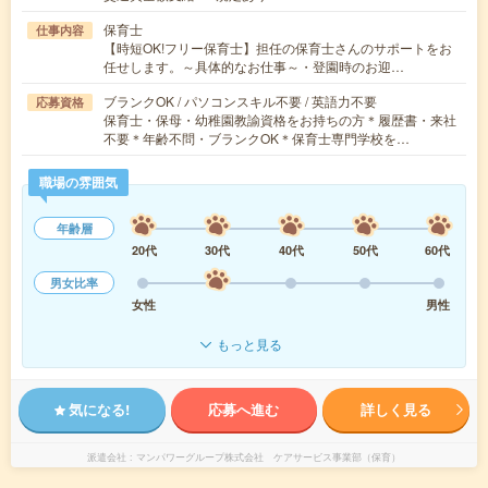
保育士
仕事内容
【時短OK!フリー保育士】担任の保育士さんのサポートをお
任せします。～具体的なお仕事～・登園時のお迎…
ブランクOK / パソコンスキル不要 / 英語力不要
応募資格
保育士・保母・幼稚園教諭資格をお持ちの方＊履歴書・来社
不要＊年齢不問・ブランクOK＊保育士専門学校を…
職場の雰囲気
年齢層
20代
30代
40代
50代
60代
男女比率
女性
男性
もっと見る
気になる!
応募へ進む
詳しく見る
派遣会社
マンパワーグループ株式会社 ケアサービス事業部（保育）