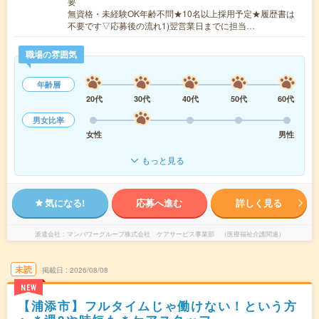
要
無資格・未経験OK年齢不問★10名以上採用予定★履歴書は
不要です▽応募後の流れ1)翌営業日までに担当…
職場の雰囲気
年齢層
20代
30代
40代
50代
60代
男女比率
女性
男性
もっと見る
気になる!
応募へ進む
詳しく見る
派遣会社
マンパワーグループ株式会社 ケアサービス事業部 （医療福祉介護関連）
未読
掲載日
2026/08/08
NEW
【浦添市】フルタイムじゃ働けない！という方