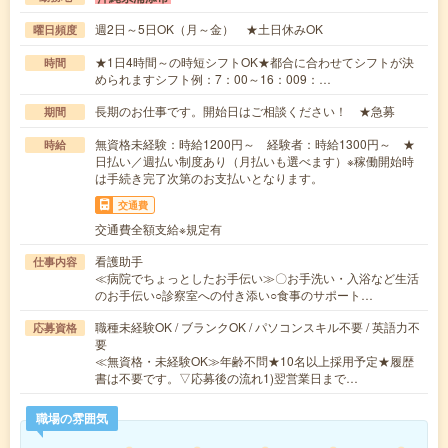
週2日～5日OK（月～金） ★土日休みOK
曜日頻度
★1日4時間～の時短シフトOK★都合に合わせてシフトが決
時間
められますシフト例：7：00～16：009：…
長期のお仕事です。開始日はご相談ください！ ★急募
期間
無資格未経験：時給1200円～ 経験者：時給1300円～ ★
時給
日払い／週払い制度あり（月払いも選べます）※稼働開始時
は手続き完了次第のお支払いとなります。
交通費
交通費全額支給※規定有
看護助手
仕事内容
≪病院でちょっとしたお手伝い≫〇お手洗い・入浴など生活
のお手伝い○診察室への付き添い○食事のサポート…
職種未経験OK / ブランクOK / パソコンスキル不要 / 英語力不
応募資格
要
≪無資格・未経験OK≫年齢不問★10名以上採用予定★履歴
書は不要です。▽応募後の流れ1)翌営業日まで…
職場の雰囲気