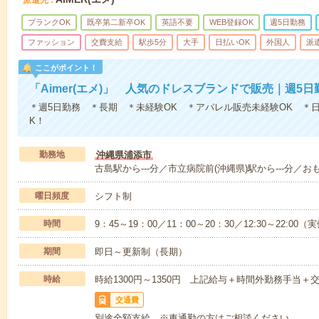
派遣先
ブランクOK
既卒第二新卒OK
英語不要
WEB登録OK
週5日勤務
ファッション
交費支給
駅歩5分
大手
日払いOK
外国人
派
ここがポイント！
「Aimer(エメ)」 人気のドレスブランドで販売｜週5
＊週5日勤務 ＊長期 ＊未経験OK ＊アパレル販売未経験OK ＊
K！
勤務地
沖縄県浦添市
古島駅から---分／市立病院前(沖縄県)駅から---分／お
曜日頻度
シフト制
時間
9：45～19：00／11：00～20：30／12:30～22:0
期間
即日～更新制（長期）
時給
時給1300円～1350円 上記給与＋時間外勤務手当＋
交通費
別途全額支給 ※車通勤の方はご相談ください