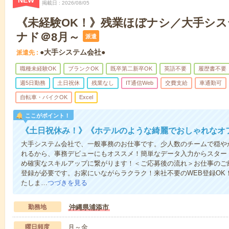
NEW
掲載日
2026/08/05
《未経験OK！》残業ほぼナシ／大手シ
ナド＠8月～
派遣
●大手システム会社●
派遣先
職種未経験OK
ブランクOK
既卒第二新卒OK
英語不要
履歴書不要
週5日勤務
土日祝休
残業なし
IT通信Web
交費支給
車通勤可
自転車・バイクOK
Excel
ここがポイント！
《土日祝休み！》《ホテルのような綺麗でおしゃれなオ
大手システム会社で、一般事務のお仕事です。少人数のチームで穏や
れるから、事務デビューにもオススメ！簡単なデータ入力からスター
め確実なスキルアップに繋がります！＜ご応募後の流れ＞お仕事のご
登録が必要です。お家にいながらラクラク！来社不要のWEB登録OK
たしま…
つづきを見る
勤務地
沖縄県浦添市
曜日頻度
月～金