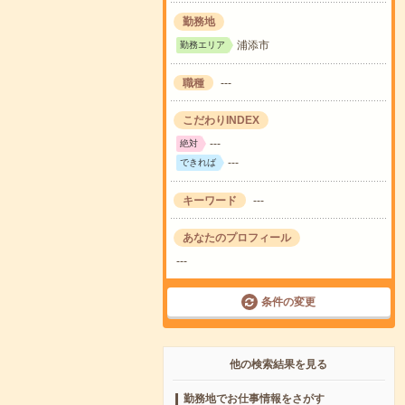
勤務地
浦添市
勤務エリア
職種
---
こだわりINDEX
---
絶対
---
できれば
キーワード
---
あなたのプロフィール
---
条件の変更
他の検索結果を見る
勤務地でお仕事情報をさがす