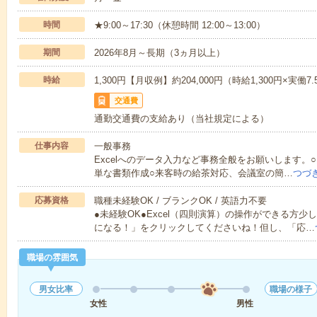
時間
★9:00～17:30（休憩時間 12:00～13:00）
期間
2026年8月～長期（3ヵ月以上）
時給
1,300円【月収例】約204,000円（時給1,300円×実働7
交通費
通勤交通費の支給あり（当社規定による）
仕事内容
一般事務
Excelへのデータ入力など事務全般をお願いします。○
単な書類作成○来客時の給茶対応、会議室の簡…
つづ
応募資格
職種未経験OK / ブランクOK / 英語力不要
●未経験OK●Excel（四則演算）の操作ができる方
になる！」をクリックしてくださいね！但し、「応…
職場の雰囲気
男女比率
職場の様子
女性
男性