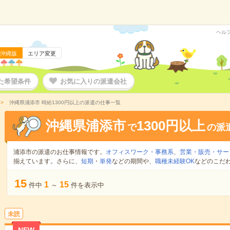
ヘル
沖縄版
エリア変更
た希望条件
お気に入りの派遣会社
沖縄県浦添市 時給1300円以上の派遣の仕事一覧
沖縄県浦添市
1300円以上
で
の派
浦添市の派遣のお仕事情報です。
オフィスワーク・事務系
、
営業・販売・サー
揃えています。さらに、
短期
・
単発
などの期間や、
職種未経験OK
などのこだ
15
1
15
件中
～
件を表示中
未読