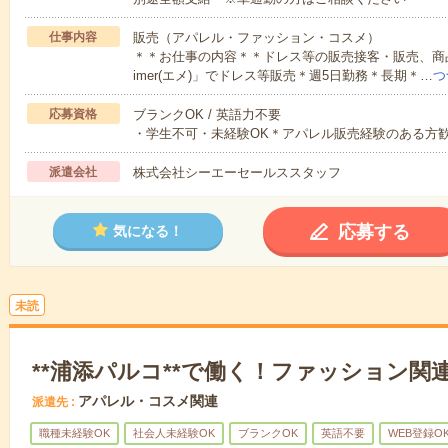
仕事内容
販売（アパレル・ファッション・コスメ）
＊＊お仕事の内容＊＊ドレス等の販売接客・販売、商
imer(エメ)」でドレス等販売＊週5日勤務＊長期＊…
つ
応募資格
ブランクOK / 英語力不要
・学生不可・未経験OK＊アパレル販売経験のある方
派遣会社
株式会社シーエーセールススタッフ
応募する
気になる！
未読
**浦添パルコ**で働く！ファッション関
アパレル・コスメ関連
派遣先
職種未経験OK
社会人未経験OK
ブランクOK
英語不要
WEB登録O