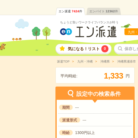
エン派遣
7424
件
エンバイト
12362
件
ちょうど良いワークライフバランスが叶う
九州・
気になる！リスト
0
保存し
派遣TOP
九州・沖縄
沖縄県
沖縄県浦添市
,
1
3
3
3
平均時給:
円
設定中の検索条件
期間
---
派遣形式
---
時給
1300円以上