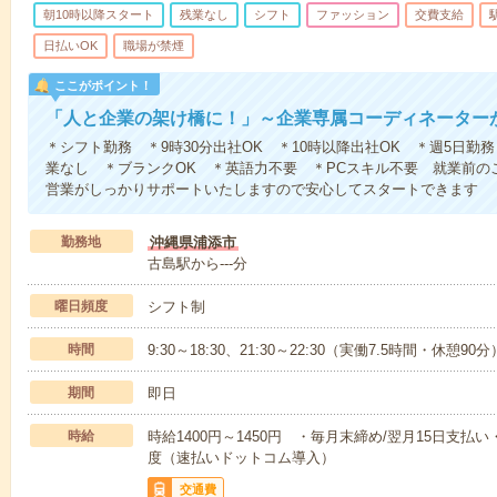
朝10時以降スタート
残業なし
シフト
ファッション
交費支給
日払いOK
職場が禁煙
ここがポイント！
「人と企業の架け橋に！」～企業専属コーディネーター
＊シフト勤務 ＊9時30分出社OK ＊10時以降出社OK ＊週5日勤
業なし ＊ブランクOK ＊英語力不要 ＊PCスキル不要 就業前の
営業がしっかりサポートいたしますので安心してスタートできます
勤務地
沖縄県浦添市
古島駅から---分
曜日頻度
シフト制
時間
9:30～18:30、21:30～22:30（実働7.5時間・休憩90分
期間
即日
時給
時給1400円～1450円 ・毎月末締め/翌月15日支
度（速払いドットコム導入）
交通費