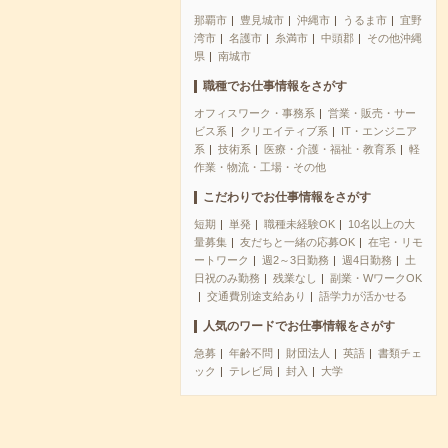
那覇市
豊見城市
沖縄市
うるま市
宜野
湾市
名護市
糸満市
中頭郡
その他沖縄
県
南城市
職種でお仕事情報をさがす
オフィスワーク・事務系
営業・販売・サー
ビス系
クリエイティブ系
IT・エンジニア
系
技術系
医療・介護・福祉・教育系
軽
作業・物流・工場・その他
こだわりでお仕事情報をさがす
短期
単発
職種未経験OK
10名以上の大
量募集
友だちと一緒の応募OK
在宅・リモ
ートワーク
週2～3日勤務
週4日勤務
土
日祝のみ勤務
残業なし
副業・WワークOK
交通費別途支給あり
語学力が活かせる
人気のワードでお仕事情報をさがす
急募
年齢不問
財団法人
英語
書類チェ
ック
テレビ局
封入
大学