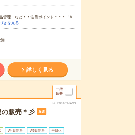
品管理 など＊＊注目ポイント＊＊＊「A
づきを見る
歓迎
詳しく見る
一括
応募
No.F001034AXX
連の販売＊彡
派遣
K
週4日勤務
週5日勤務
平日休