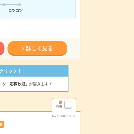
コツコツ
詳しく見る
クリック！
」
や
「応募歓迎」
が届きます！
一括
応募
No.F399900KHX
遣