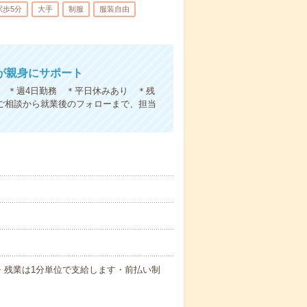
駅歩5分
大手
制服
服装自由
が親身にサポート
務 ＊週4日勤務 ＊平日休みあり ＊残
ご相談から就業後のフォローまで、担当
）
払い・残業は1分単位で支給します・前払い制