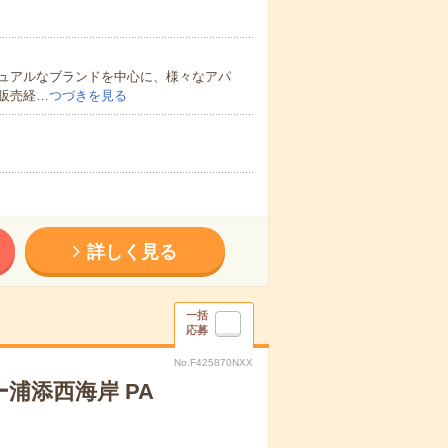
ュアルなブランドを中心に、様々なアパ
販売経…
つづきを見る
詳しく見る
一括
応募
No.F425870NXX
ー浦添西海岸 PA