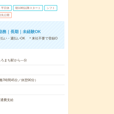
平日休
朝10時以降スタート
シフト
遣先公開
日勤務｜長期｜未経験OK
日払い・週払いOK ＊来社不要で登録O
もろまち駅から---分
0（実働7時間45分／休憩90分）
交通費支給