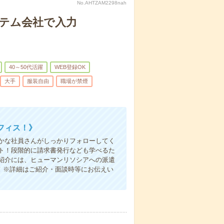
No.AHTZAM2298nah
ステム会社で入力
40～50代活躍
WEB登録OK
大手
服装自由
職場が禁煙
フィス！》
かな社員さんがしっかりフォローしてく
ト！段階的に請求書発行なども学べるた
紹介には、ヒューマンリソシアへの派遣
！※詳細はご紹介・面談時等にお伝えい