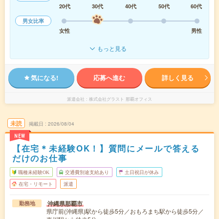
20代
30代
40代
50代
60代
男女比率
女性
男性
もっと見る
気になる!
応募へ進む
詳しく見る
派遣会社
株式会社グラスト 那覇オフィス
未読
掲載日
2026/08/04
NEW
【在宅＊未経験OK！】質問にメールで答える
だけのお仕事
職種未経験OK
交通費別途支給あり
土日祝日が休み
在宅・リモート
派遣
沖縄県那覇市
勤務地
県庁前(沖縄県)駅から徒歩5分／おもろまち駅から徒歩5分／