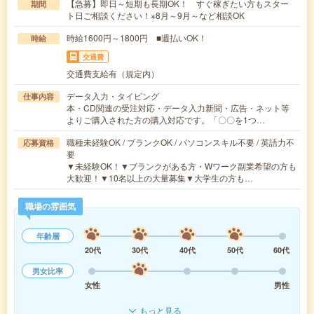
【急募】即日～短期も長期OK！ すぐ稼ぎたい方もスター
期間
ト日ご相談ください！※8月～9月～など相談OK
時給1600円～1800円 ■週払いOK！
時給
交通費
交通費支給有（規定内）
データ入力・タイピング
仕事内容
本・CD関連の受注対応・データ入力新聞・広告・ネット等
よりご購入された方の購入対応です。「〇〇を1つ…
職種未経験OK / ブランクOK / パソコンスキル不要 / 英語力不
応募資格
要
▼未経験OK！▼ブランクがある方・Wワーク副業希望の方も
大歓迎！▼10名以上の大量募集▼大学生の方も…
職場の雰囲気
年齢層
20代
30代
40代
50代
60代
男女比率
女性
男性
もっと見る