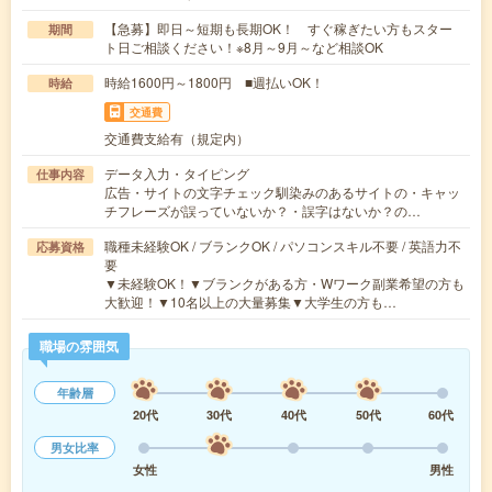
【急募】即日～短期も長期OK！ すぐ稼ぎたい方もスター
期間
ト日ご相談ください！※8月～9月～など相談OK
時給1600円～1800円 ■週払いOK！
時給
交通費
交通費支給有（規定内）
データ入力・タイピング
仕事内容
広告・サイトの文字チェック馴染みのあるサイトの・キャッ
チフレーズが誤っていないか？・誤字はないか？の…
職種未経験OK / ブランクOK / パソコンスキル不要 / 英語力不
応募資格
要
▼未経験OK！▼ブランクがある方・Wワーク副業希望の方も
大歓迎！▼10名以上の大量募集▼大学生の方も…
職場の雰囲気
年齢層
20代
30代
40代
50代
60代
男女比率
女性
男性