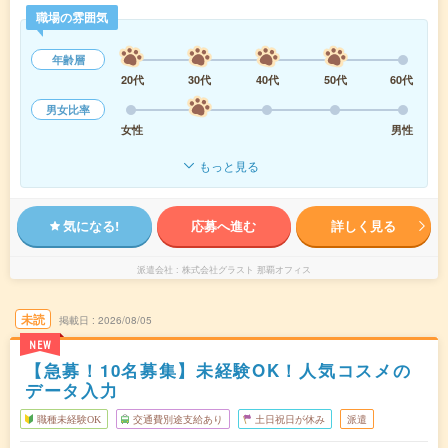
職場の雰囲気
年齢層
20代
30代
40代
50代
60代
男女比率
女性
男性
もっと見る
気になる!
応募へ進む
詳しく見る
派遣会社
株式会社グラスト 那覇オフィス
未読
掲載日
2026/08/05
NEW
【急募！10名募集】未経験OK！人気コスメの
データ入力
職種未経験OK
交通費別途支給あり
土日祝日が休み
派遣