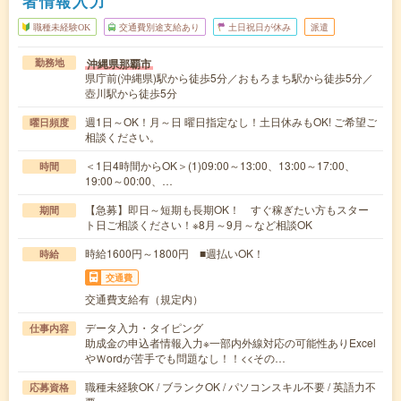
者情報入力
職種未経験OK
交通費別途支給あり
土日祝日が休み
派遣
沖縄県那覇市
勤務地
県庁前(沖縄県)駅から徒歩5分／おもろまち駅から徒歩5分／
壺川駅から徒歩5分
週1日～OK！月～日 曜日指定なし！土日休みもOK! ご希望ご
曜日頻度
相談ください。
＜1日4時間からOK＞(1)09:00～13:00、13:00～17:00、
時間
19:00～00:00、…
【急募】即日～短期も長期OK！ すぐ稼ぎたい方もスター
期間
ト日ご相談ください！※8月～9月～など相談OK
時給1600円～1800円 ■週払いOK！
時給
交通費
交通費支給有（規定内）
データ入力・タイピング
仕事内容
助成金の申込者情報入力※一部内外線対応の可能性ありExcel
やＷordが苦手でも問題なし！！<<その…
職種未経験OK / ブランクOK / パソコンスキル不要 / 英語力不
応募資格