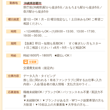
沖縄県那覇市
勤務地
県庁前(沖縄県)駅から徒歩5分／おもろまち駅から徒歩5分／
壺川駅から徒歩5分
週1日～OK！月～日 曜日指定なし！土日休みもOK! ご希望ご
曜日頻度
相談ください。
＜1日4時間からOK＞(1)09:00～13:00、13:00～17:00、
時間
19:00～00:00、…
【急募】即日～短期も長期OK！ すぐ稼ぎたい方もスター
期間
ト日ご相談ください！※8月～9月～など相談OK
時給1600円～1800円 ■週払いOK！
時給
交通費
交通費支給有（規定内）
データ入力・タイピング
仕事内容
推し活に関われる！有名ファンクラブに関するお仕事<入力
内容>・入会/退会者の個人情報・支払方法やライ…
職種未経験OK / ブランクOK / パソコンスキル不要 / 英語力不
応募資格
要
▼未経験OK！▼ブランクがある方・Wワーク副業希望の方も
大歓迎！▼10名以上の大量募集▼大学生の方も…