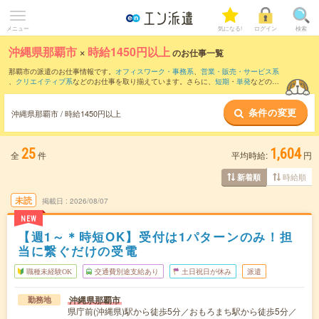
メニュー
気になる!
ログイン
検索
沖縄県那覇市
×
時給1450円以上
のお仕事一覧
那覇市の派遣のお仕事情報です。
オフィスワーク・事務系
、
営業・販売・サービス系
、
クリエイティブ系
などのお仕事を取り揃えています。さらに、
短期
・
単発
などの期
間や、
職種未経験OK
などのこだわり条件で絞り込んでいただけます。
条件の変更
沖縄県那覇市 / 時給1450円以上
25
1,604
全
件
平均時給:
円
時給順
新着順
未読
掲載日
2026/08/07
NEW
【週1～＊時短OK】受付は1パターンのみ！担
当に繋ぐだけの受電
職種未経験OK
交通費別途支給あり
土日祝日が休み
派遣
沖縄県那覇市
勤務地
県庁前(沖縄県)駅から徒歩5分／おもろまち駅から徒歩5分／