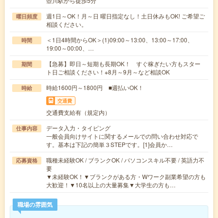
壺川駅から徒歩5分
週1日～OK！月～日 曜日指定なし！土日休みもOK! ご希望ご
曜日頻度
相談ください。
＜1日4時間からOK＞(1)09:00～13:00、13:00～17:00、
時間
19:00～00:00、…
【急募】即日～短期も長期OK！ すぐ稼ぎたい方もスター
期間
ト日ご相談ください！※8月～9月～など相談OK
時給1600円～1800円 ■週払いOK！
時給
交通費
交通費支給有（規定内）
データ入力・タイピング
仕事内容
一般会員向けサイトに関するメールでの問い合わせ対応で
す。基本は下記の簡単３STEPです。[1]会員か…
職種未経験OK / ブランクOK / パソコンスキル不要 / 英語力不
応募資格
要
▼未経験OK！▼ブランクがある方・Wワーク副業希望の方も
大歓迎！▼10名以上の大量募集▼大学生の方も…
職場の雰囲気