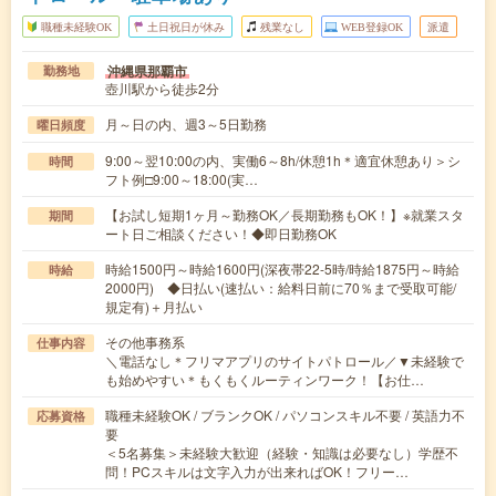
職種未経験OK
土日祝日が休み
残業なし
WEB登録OK
派遣
沖縄県那覇市
勤務地
壺川駅から徒歩2分
月～日の内、週3～5日勤務
曜日頻度
9:00～翌10:00の内、実働6～8h/休憩1h＊適宜休憩あり＞シ
時間
フト例□9:00～18:00(実…
【お試し短期1ヶ月～勤務OK／長期勤務もOK！】※就業スタ
期間
ート日ご相談ください！◆即日勤務OK
時給1500円～時給1600円(深夜帯22-5時/時給1875円～時給
時給
2000円) ◆日払い(速払い：給料日前に70％まで受取可能/
規定有)＋月払い
その他事務系
仕事内容
＼電話なし＊フリマアプリのサイトパトロール／▼未経験で
も始めやすい＊もくもくルーティンワーク！【お仕…
職種未経験OK / ブランクOK / パソコンスキル不要 / 英語力不
応募資格
要
＜5名募集＞未経験大歓迎（経験・知識は必要なし）学歴不
問！PCスキルは文字入力が出来ればOK！フリー…