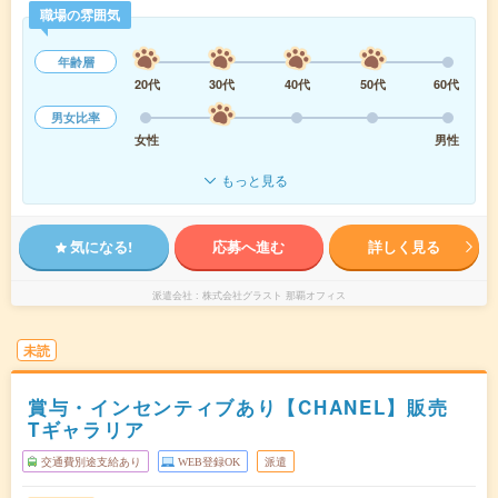
職場の雰囲気
年齢層
20代
30代
40代
50代
60代
男女比率
女性
男性
もっと見る
気になる!
応募へ進む
詳しく見る
派遣会社
株式会社グラスト 那覇オフィス
未読
賞与・インセンティブあり【CHANEL】販売
Tギャラリア
交通費別途支給あり
WEB登録OK
派遣