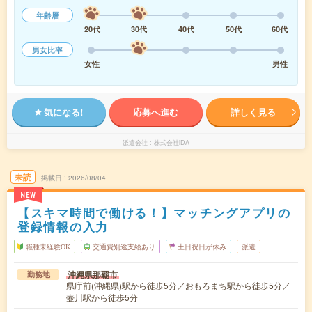
年齢層
20代
30代
40代
50代
60代
男女比率
女性
男性
気になる!
応募へ進む
詳しく見る
派遣会社
株式会社iDA
未読
掲載日
2026/08/04
NEW
【スキマ時間で働ける！】マッチングアプリの
登録情報の入力
職種未経験OK
交通費別途支給あり
土日祝日が休み
派遣
沖縄県那覇市
勤務地
県庁前(沖縄県)駅から徒歩5分／おもろまち駅から徒歩5分／
壺川駅から徒歩5分