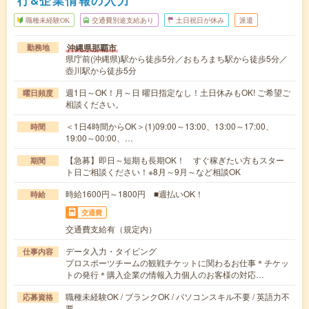
職種未経験OK
交通費別途支給あり
土日祝日が休み
派遣
沖縄県那覇市
勤務地
県庁前(沖縄県)駅から徒歩5分／おもろまち駅から徒歩5分／
壺川駅から徒歩5分
週1日～OK！月～日 曜日指定なし！土日休みもOK! ご希望ご
曜日頻度
相談ください。
＜1日4時間からOK＞(1)09:00～13:00、13:00～17:00、
時間
19:00～00:00、…
【急募】即日～短期も長期OK！ すぐ稼ぎたい方もスター
期間
ト日ご相談ください！※8月～9月～など相談OK
時給1600円～1800円 ■週払いOK！
時給
交通費
交通費支給有（規定内）
データ入力・タイピング
仕事内容
プロスポーツチームの観戦チケットに関わるお仕事＊チケッ
トの発行＊購入企業の情報入力個人のお客様の対応…
職種未経験OK / ブランクOK / パソコンスキル不要 / 英語力不
応募資格
要