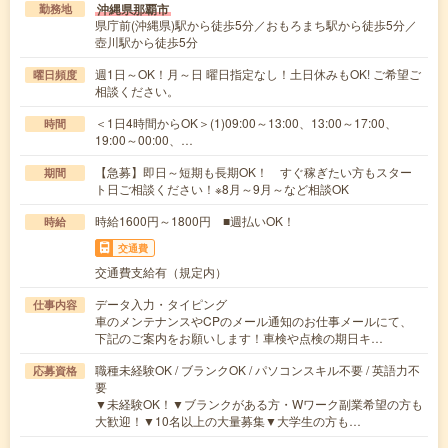
沖縄県那覇市
勤務地
県庁前(沖縄県)駅から徒歩5分／おもろまち駅から徒歩5分／
壺川駅から徒歩5分
週1日～OK！月～日 曜日指定なし！土日休みもOK! ご希望ご
曜日頻度
相談ください。
＜1日4時間からOK＞(1)09:00～13:00、13:00～17:00、
時間
19:00～00:00、…
【急募】即日～短期も長期OK！ すぐ稼ぎたい方もスター
期間
ト日ご相談ください！※8月～9月～など相談OK
時給1600円～1800円 ■週払いOK！
時給
交通費
交通費支給有（規定内）
データ入力・タイピング
仕事内容
車のメンテナンスやCPのメール通知のお仕事メールにて、
下記のご案内をお願いします！車検や点検の期日キ…
職種未経験OK / ブランクOK / パソコンスキル不要 / 英語力不
応募資格
要
▼未経験OK！▼ブランクがある方・Wワーク副業希望の方も
大歓迎！▼10名以上の大量募集▼大学生の方も…