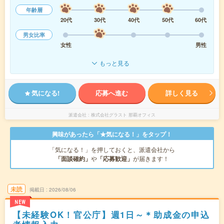
年齢層
20代
30代
40代
50代
60代
男女比率
女性
男性
もっと見る
気になる!
応募へ進む
詳しく見る
派遣会社
株式会社グラスト 那覇オフィス
興味があったら「★気になる！」をタップ！
「気になる！」を押しておくと、派遣会社から
「面談確約」
や
「応募歓迎」
が届きます！
未読
掲載日
2026/08/06
NEW
【未経験OK！官公庁】週1日～＊助成金の申込