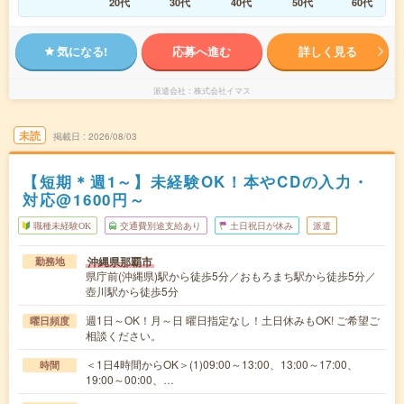
20代
30代
40代
50代
60代
気になる!
応募へ進む
詳しく見る
派遣会社
株式会社イマス
未読
掲載日
2026/08/03
【短期＊週1～】未経験OK！本やCDの入力・
対応@1600円～
職種未経験OK
交通費別途支給あり
土日祝日が休み
派遣
沖縄県那覇市
勤務地
県庁前(沖縄県)駅から徒歩5分／おもろまち駅から徒歩5分／
壺川駅から徒歩5分
週1日～OK！月～日 曜日指定なし！土日休みもOK! ご希望ご
曜日頻度
相談ください。
＜1日4時間からOK＞(1)09:00～13:00、13:00～17:00、
時間
19:00～00:00、…