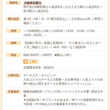
沖縄県那覇市
勤務地
県庁前(沖縄県)駅から徒歩5分／おもろまち駅から徒歩5分／
壺川駅から徒歩5分
週1日～OK！月～日 曜日指定なし！土日休みもOK! ご希望ご
曜日頻度
相談ください。
＜1日4時間からOK＞(1)09:00～13:00、13:00～17:00、
時間
19:00～00:00、…
【急募】即日～短期も長期OK！ すぐ稼ぎたい方もスター
期間
ト日ご相談ください！※8月～9月～など相談OK
時給1600円～1800円 ■週払いOK！
時給
交通費
交通費支給有（規定内）
データ入力・タイピング
仕事内容
人気コスメのデータ入力業務＜お仕事内容＞人気コスメの在
庫や発注に関するデータを専用のフォーマットに入…
職種未経験OK / ブランクOK / パソコンスキル不要 / 英語力不
応募資格
要
▼未経験OK！▼ブランクがある方・Wワーク副業希望の方も
大歓迎！▼10名以上の大量募集▼大学生の方も…