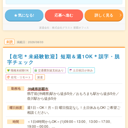
気になる!
応募へ進む
詳しく見る
派遣会社
株式会社グラスト 那覇オフィス
未読
掲載日
2026/08/03
【在宅＊未経験歓迎】短期＆週1OK＊誤字・脱
字チェック
職種未経験OK
交通費別途支給あり
土日祝日が休み
在宅・リモート
派遣
沖縄県那覇市
勤務地
県庁前(沖縄県)駅から徒歩5分／おもろまち駅から徒歩5分／
壺川駅から徒歩5分
週1日～OK！月～日 曜日指定なし！土日休みもOK! ご希望ご
曜日頻度
相談ください。
＜1日4時間からOK＞(1)09:00～13:00、13:00～17:00、
時間
19:00～00:00、…