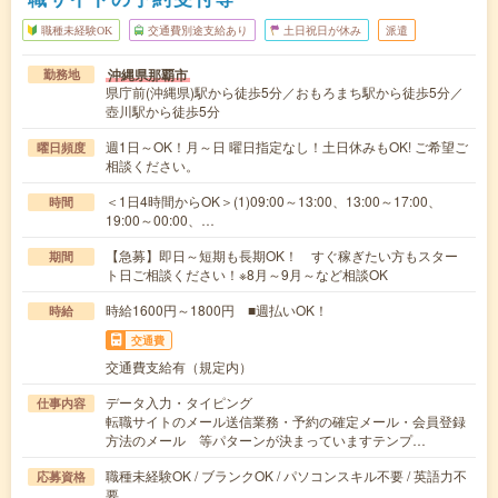
職種未経験OK
交通費別途支給あり
土日祝日が休み
派遣
沖縄県那覇市
勤務地
県庁前(沖縄県)駅から徒歩5分／おもろまち駅から徒歩5分／
壺川駅から徒歩5分
週1日～OK！月～日 曜日指定なし！土日休みもOK! ご希望ご
曜日頻度
相談ください。
＜1日4時間からOK＞(1)09:00～13:00、13:00～17:00、
時間
19:00～00:00、…
【急募】即日～短期も長期OK！ すぐ稼ぎたい方もスター
期間
ト日ご相談ください！※8月～9月～など相談OK
時給1600円～1800円 ■週払いOK！
時給
交通費
交通費支給有（規定内）
データ入力・タイピング
仕事内容
転職サイトのメール送信業務・予約の確定メール・会員登録
方法のメール 等パターンが決まっていますテンプ…
職種未経験OK / ブランクOK / パソコンスキル不要 / 英語力不
応募資格
要