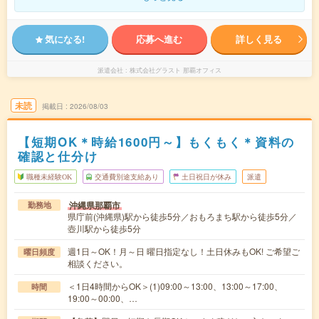
気になる!
応募へ進む
詳しく見る
派遣会社
株式会社グラスト 那覇オフィス
未読
掲載日
2026/08/03
【短期OK＊時給1600円～】もくもく＊資料の
確認と仕分け
職種未経験OK
交通費別途支給あり
土日祝日が休み
派遣
沖縄県那覇市
勤務地
県庁前(沖縄県)駅から徒歩5分／おもろまち駅から徒歩5分／
壺川駅から徒歩5分
週1日～OK！月～日 曜日指定なし！土日休みもOK! ご希望ご
曜日頻度
相談ください。
＜1日4時間からOK＞(1)09:00～13:00、13:00～17:00、
時間
19:00～00:00、…