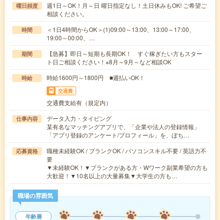
週1日～OK！月～日 曜日指定なし！土日休みもOK! ご希望ご
曜日頻度
相談ください。
＜1日4時間からOK＞(1)09:00～13:00、13:00～17:00、
時間
19:00～00:00、…
【急募】即日～短期も長期OK！ すぐ稼ぎたい方もスター
期間
ト日ご相談ください！※8月～9月～など相談OK
時給1600円～1800円 ■週払いOK！
時給
交通費
交通費支給有（規定内）
データ入力・タイピング
仕事内容
某有名なマッチングアプリで、「企業や法人の登録情報」
「アプリ登録のアンケート/プロフィール」を、ぽち…
職種未経験OK / ブランクOK / パソコンスキル不要 / 英語力不
応募資格
要
▼未経験OK！▼ブランクがある方・Wワーク副業希望の方も
大歓迎！▼10名以上の大量募集▼大学生の方も…
職場の雰囲気
年齢層