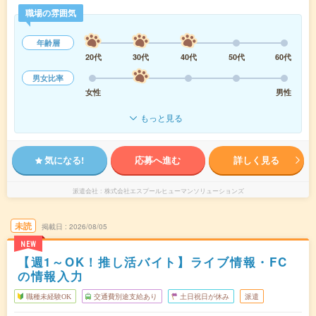
職場の雰囲気
年齢層
20代
30代
40代
50代
60代
男女比率
女性
男性
もっと見る
気になる!
応募へ進む
詳しく見る
派遣会社
株式会社エスプールヒューマンソリューションズ
未読
掲載日
2026/08/05
NEW
【週1～OK！推し活バイト】ライブ情報・FC
の情報入力
職種未経験OK
交通費別途支給あり
土日祝日が休み
派遣