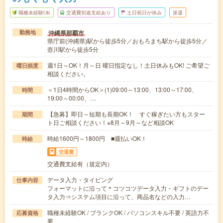
職種未経験OK
交通費別途支給あり
土日祝日が休み
派遣
沖縄県那覇市
勤務地
県庁前(沖縄県)駅から徒歩5分／おもろまち駅から徒歩5分／
壺川駅から徒歩5分
週1日～OK！月～日 曜日指定なし！土日休みもOK! ご希望ご
曜日頻度
相談ください。
＜1日4時間からOK＞(1)09:00～13:00、13:00～17:00、
時間
19:00～00:00、…
【急募】即日～短期も長期OK！ すぐ稼ぎたい方もスター
期間
ト日ご相談ください！※8月～9月～など相談OK
時給1600円～1800円 ■週払いOK！
時給
交通費
交通費支給有（規定内）
データ入力・タイピング
仕事内容
フォーマットに沿って＊コツコツデータ入力・ギフトのデー
タ入力⇒システム項目に沿って、商品名などの入力…
職種未経験OK / ブランクOK / パソコンスキル不要 / 英語力不
応募資格
要