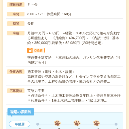
月～金
曜日頻度
8:00～17:00休憩時間：60分
時間
長期
期間
月給35万円～40万円 ※経験・スキルに応じて給与が変動す
時給
る可能性あり 《月給例》404,700円～ 《内訳一例》 基本
給：350,000円 残業代：52,080円（20時間想定）
交通費
交通費全額支給 ＊車通勤の場合、ガソリン代実費支給（社
内規定あり）
施工管理（建設・土木・設備）
仕事内容
高速道路や空港の滑走路など、社会インフラを支える舗装工
事の現場で、工程や品質の管理・協力会社との調整…
英語力不要
応募資格
＊必須条件＊・土木施工管理経験３年以上・普通自動車免許
＊歓迎条件＊・1級土木施工管理技士・1級土木施…
職場の雰囲気
年齢層