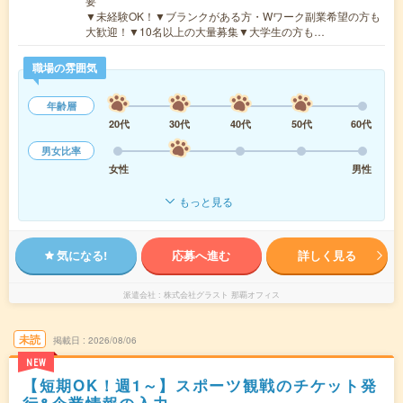
要
▼未経験OK！▼ブランクがある方・Wワーク副業希望の方も
大歓迎！▼10名以上の大量募集▼大学生の方も…
職場の雰囲気
年齢層
20代
30代
40代
50代
60代
男女比率
女性
男性
もっと見る
気になる!
応募へ進む
詳しく見る
派遣会社
株式会社グラスト 那覇オフィス
未読
掲載日
2026/08/06
NEW
【短期OK！週1～】スポーツ観戦のチケット発
行&企業情報の入力