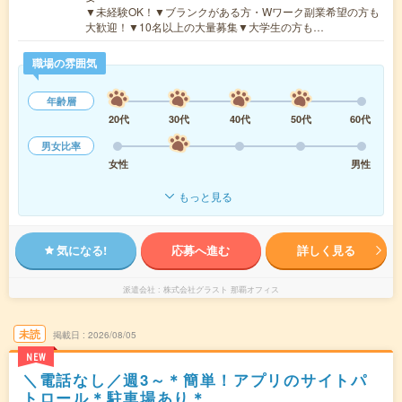
▼未経験OK！▼ブランクがある方・Wワーク副業希望の方も
大歓迎！▼10名以上の大量募集▼大学生の方も…
職場の雰囲気
年齢層
20代
30代
40代
50代
60代
男女比率
女性
男性
もっと見る
気になる!
応募へ進む
詳しく見る
派遣会社
株式会社グラスト 那覇オフィス
未読
掲載日
2026/08/05
NEW
＼電話なし／週3～＊簡単！アプリのサイトパ
トロール＊駐車場あり＊