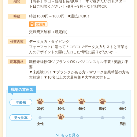
【急募】即日～短期も長期OK！ すぐ稼ぎたい方もスター
期間
ト日ご相談ください！※8月～9月～など相談OK
時給1600円～1800円 ■週払いOK！
時給
交通費
交通費支給有（規定内）
データ入力・タイピング
仕事内容
フォーマットに沿って＊コツコツデータ入力リストと営業さ
んのアポイントの際に入力した情報に誤りがないか…
職種未経験OK / ブランクOK / パソコンスキル不要 / 英語力不
応募資格
要
▼未経験OK！▼ブランクがある方・Wワーク副業希望の方も
大歓迎！▼10名以上の大量募集▼大学生の方も…
職場の雰囲気
年齢層
20代
30代
40代
50代
60代
男女比率
女性
男性
もっと見る