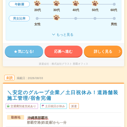
年齢層
20代
30代
40代
50代
60代
男女比率
女性
男性
もっと見る
気になる!
応募へ進む
詳しく見る
派遣会社
株式会社グラスト 那覇オフィス
未読
掲載日
2026/08/03
＼安定のグループ企業／土日祝休み！道路舗装
施工管理/宿舎完備
交通費別途支給あり
土日祝日が休み
派遣
沖縄県那覇市
勤務地
那覇空港(鉄道)駅から---分