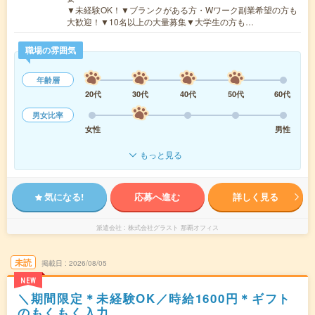
▼未経験OK！▼ブランクがある方・Wワーク副業希望の方も
大歓迎！▼10名以上の大量募集▼大学生の方も…
職場の雰囲気
年齢層
20代
30代
40代
50代
60代
男女比率
女性
男性
もっと見る
気になる!
応募へ進む
詳しく見る
派遣会社
株式会社グラスト 那覇オフィス
未読
掲載日
2026/08/05
NEW
＼期間限定＊未経験OK／時給1600円＊ギフト
のもくもく入力