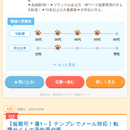
▼未経験OK！▼ブランクがある方・Wワーク副業希望の方も
大歓迎！▼10名以上の大量募集▼大学生の方も…
職場の雰囲気
年齢層
20代
30代
40代
50代
60代
男女比率
女性
男性
もっと見る
気になる!
応募へ進む
詳しく見る
派遣会社
株式会社グラスト 那覇オフィス
未読
掲載日
2026/08/06
NEW
【短期可＊週1～】テンプレでメール対応！転
職サイトの予約受付等