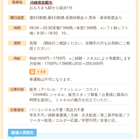
沖縄県那覇市
勤務地
おもろまち駅から徒歩1分
週5日勤務,週4日勤務,長期休暇あり,育休・産休制度あり
曜日頻度
09:30～20:30実働7.5時間／休憩1.5時間、※シフト制シフト
時間
例）9:30～18:30、10…
長期 （開始日ご相談ください。在職中の方もお気軽にご相
期間
談ください）
時給1600円～1700円 ※ご経験・スキルにより考慮致します
時給
月収例：1700円×7.5時間×20日＝255,000円
交通費
車通勤は不可になります。
販売（アパレル・ファッション・コスメ）
仕事内容
「CHANEL シャネル」販売スタッフ募集！お客様に最高の
時間を提供し、シャネルの魅力を伝えていただ…
パソコンスキル不要 / 英語力不要
応募資格
学生不可／経験者優遇／主婦・主夫歓迎／第二新卒歓迎／フ
リーター歓迎／エルダー応援／学歴不問／友達と応…
職場の雰囲気