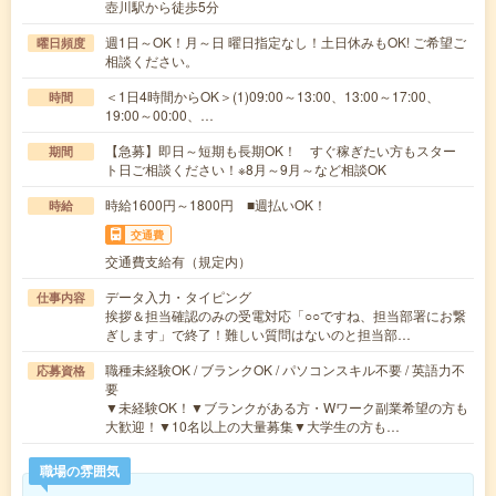
壺川駅から徒歩5分
週1日～OK！月～日 曜日指定なし！土日休みもOK! ご希望ご
曜日頻度
相談ください。
＜1日4時間からOK＞(1)09:00～13:00、13:00～17:00、
時間
19:00～00:00、…
【急募】即日～短期も長期OK！ すぐ稼ぎたい方もスター
期間
ト日ご相談ください！※8月～9月～など相談OK
時給1600円～1800円 ■週払いOK！
時給
交通費
交通費支給有（規定内）
データ入力・タイピング
仕事内容
挨拶＆担当確認のみの受電対応「○○ですね、担当部署にお繋
ぎします」で終了！難しい質問はないのと担当部…
職種未経験OK / ブランクOK / パソコンスキル不要 / 英語力不
応募資格
要
▼未経験OK！▼ブランクがある方・Wワーク副業希望の方も
大歓迎！▼10名以上の大量募集▼大学生の方も…
職場の雰囲気