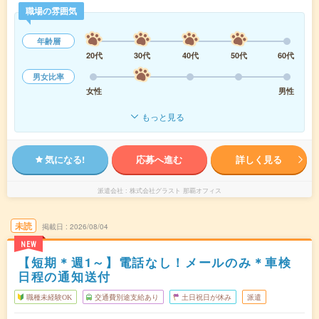
職場の雰囲気
年齢層
20代
30代
40代
50代
60代
男女比率
女性
男性
もっと見る
気になる!
応募へ進む
詳しく見る
派遣会社
株式会社グラスト 那覇オフィス
未読
掲載日
2026/08/04
NEW
【短期＊週1～】電話なし！メールのみ＊車検
日程の通知送付
職種未経験OK
交通費別途支給あり
土日祝日が休み
派遣