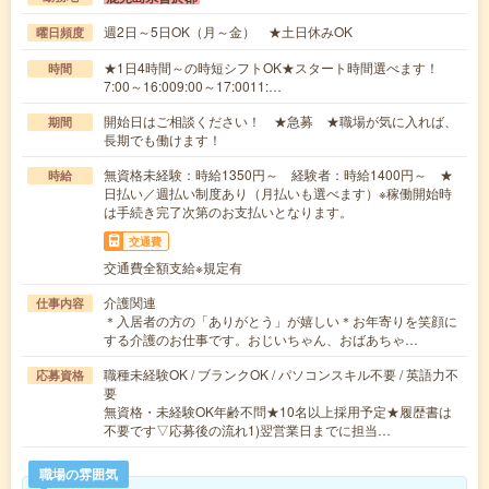
週2日～5日OK（月～金） ★土日休みOK
曜日頻度
★1日4時間～の時短シフトOK★スタート時間選べます！
時間
7:00～16:009:00～17:0011:…
開始日はご相談ください！ ★急募 ★職場が気に入れば、
期間
長期でも働けます！
無資格未経験：時給1350円～ 経験者：時給1400円～ ★
時給
日払い／週払い制度あり（月払いも選べます）※稼働開始時
は手続き完了次第のお支払いとなります。
交通費
交通費全額支給※規定有
介護関連
仕事内容
＊入居者の方の「ありがとう」が嬉しい＊お年寄りを笑顔に
する介護のお仕事です。おじいちゃん、おばあちゃ…
職種未経験OK / ブランクOK / パソコンスキル不要 / 英語力不
応募資格
要
無資格・未経験OK年齢不問★10名以上採用予定★履歴書は
不要です▽応募後の流れ1)翌営業日までに担当…
職場の雰囲気