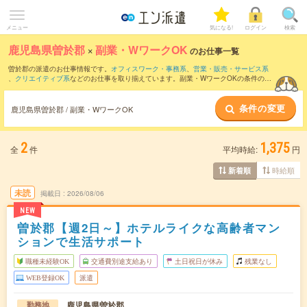
メニュー
気になる!
ログイン
検索
鹿児島県曽於郡
×
副業・WワークOK
のお仕事一覧
曽於郡の派遣のお仕事情報です。
オフィスワーク・事務系
、
営業・販売・サービス系
、
クリエイティブ系
などのお仕事を取り揃えています。副業・WワークOKの条件の他
に、
交通費別途支給あり
、
職種未経験OK
、
友だちと一緒の応募OK
などのこだわり条
件も取り揃えています。
条件の変更
鹿児島県曽於郡 / 副業・WワークOK
2
1,375
全
件
平均時給:
円
時給順
新着順
未読
掲載日
2026/08/06
NEW
曽於郡【週2日～】ホテルライクな高齢者マン
ションで生活サポート
職種未経験OK
交通費別途支給あり
土日祝日が休み
残業なし
WEB登録OK
派遣
鹿児島県曽於郡
勤務地