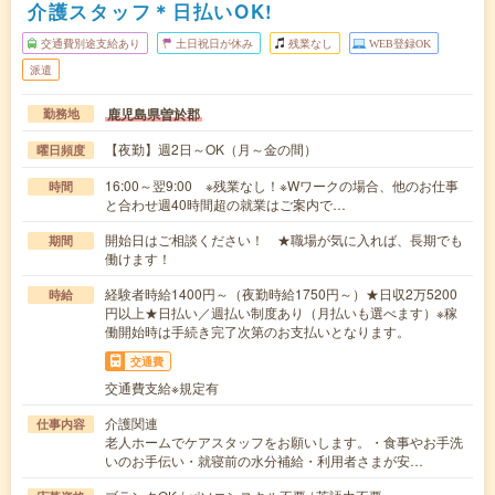
介護スタッフ＊日払いOK!
交通費別途支給あり
土日祝日が休み
残業なし
WEB登録OK
派遣
鹿児島県曽於郡
勤務地
【夜勤】週2日～OK（月～金の間）
曜日頻度
16:00～翌9:00 ※残業なし！※Wワークの場合、他のお仕事
時間
と合わせ週40時間超の就業はご案内で…
開始日はご相談ください！ ★職場が気に入れば、長期でも
期間
働けます！
経験者時給1400円～（夜勤時給1750円～）★日収2万5200
時給
円以上★日払い／週払い制度あり（月払いも選べます）※稼
働開始時は手続き完了次第のお支払いとなります。
交通費
交通費支給※規定有
介護関連
仕事内容
老人ホームでケアスタッフをお願いします。・食事やお手洗
いのお手伝い・就寝前の水分補給・利用者さまが安…