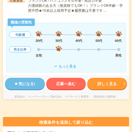
ブランクOK / パソコンスキル不要 / 英語力不要
応募資格
介護経験のある方（無資格でもOK！）ブランクOK年齢・学
歴不問★10名以上採用予定★履歴書は不要です…
職場の雰囲気
年齢層
20代
30代
40代
50代
60代
男女比率
女性
男性
もっと見る
気になる!
応募へ進む
詳しく見る
派遣会社
マンパワーグループ株式会社 ケアサービス事業部 （医療福祉介護関連）
検索条件を追加して絞り込む