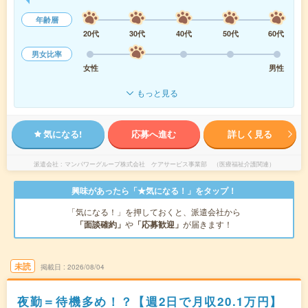
年齢層
20代
30代
40代
50代
60代
男女比率
女性
男性
もっと見る
気になる!
応募へ進む
詳しく見る
派遣会社
マンパワーグループ株式会社 ケアサービス事業部 （医療福祉介護関連）
興味があったら「★気になる！」をタップ！
「気になる！」を押しておくと、派遣会社から
「面談確約」
や
「応募歓迎」
が届きます！
未読
掲載日
2026/08/04
夜勤＝待機多め！？【週2日で月収20.1万円】