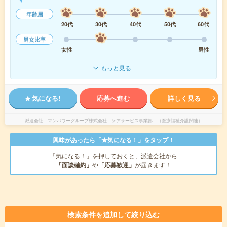
年齢層
20代
30代
40代
50代
60代
男女比率
女性
男性
もっと見る
気になる!
応募へ進む
詳しく見る
派遣会社
マンパワーグループ株式会社 ケアサービス事業部 （医療福祉介護関連）
興味があったら「★気になる！」をタップ！
「気になる！」を押しておくと、派遣会社から
「面談確約」
や
「応募歓迎」
が届きます！
検索条件を追加して絞り込む