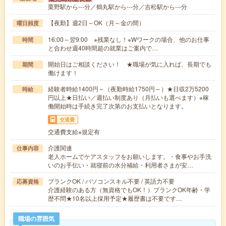
栗野駅から---分／鶴丸駅から---分／吉松駅から---分
【夜勤】週2日～OK（月～金の間）
曜日頻度
16:00～翌9:00 ※残業なし！※Wワークの場合、他のお仕事
時間
と合わせ週40時間超の就業はご案内で…
開始日はご相談ください！ ★職場が気に入れば、長期でも
期間
働けます！
経験者時給1400円～（夜勤時給1750円～）★日収2万5200
時給
円以上★日払い／週払い制度あり（月払いも選べます）※稼
働開始時は手続き完了次第のお支払いとなります。
交通費
交通費支給※規定有
介護関連
仕事内容
老人ホームでケアスタッフをお願いします。・食事やお手洗
いのお手伝い・就寝前の水分補給・利用者さまが安…
ブランクOK / パソコンスキル不要 / 英語力不要
応募資格
介護経験のある方（無資格でもOK！）ブランクOK年齢・学
歴不問★10名以上採用予定★履歴書は不要です…
職場の雰囲気