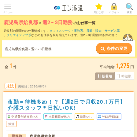
メニュー
気になる!
ログイン
検索
鹿児島県姶良郡
×
週2～3日勤務
のお仕事一覧
姶良郡の派遣のお仕事情報です。
オフィスワーク・事務系
、
営業・販売・サービス系
、
クリエイティブ系
などのお仕事を取り揃えています。週2～3日勤務の条件の他に、
交通費別途支給あり
、
職種未経験OK
、
友だちと一緒の応募OK
などのこだわり条件も
取り揃えています。
条件の変更
鹿児島県姶良郡 / 週2～3日勤務
1
1,275
全
件
平均時給:
円
時給順
新着順
未読
掲載日
2026/08/04
夜勤＝待機多め！？【週2日で月収20.1万円】
介護スタッフ＊日払いOK!
交通費別途支給あり
土日祝日が休み
残業なし
WEB登録OK
派遣
鹿児島県姶良郡
勤務地