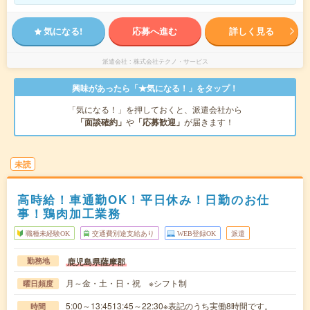
気になる!
応募へ進む
詳しく見る
派遣会社
株式会社テクノ・サービス
興味があったら「★気になる！」をタップ！
「気になる！」を押しておくと、派遣会社から
「面談確約」
や
「応募歓迎」
が届きます！
未読
高時給！車通勤OK！平日休み！日勤のお仕
事！鶏肉加工業務
職種未経験OK
交通費別途支給あり
WEB登録OK
派遣
鹿児島県薩摩郡
勤務地
月～金・土・日・祝 ※シフト制
曜日頻度
5:00～13:4513:45～22:30※表記のうち実働8時間です。
時間