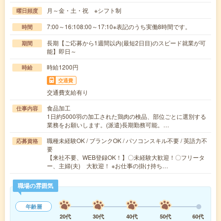
月～金・土・祝 ※シフト制
曜日頻度
7:00～16:108:00～17:10※表記のうち実働8時間です。
時間
長期【ご応募から1週間以内(最短2日目)のスピード就業が可
期間
能】即日～
時給1200円
時給
交通費
交通費支給有り
食品加工
仕事内容
1日約5000羽の加工された鶏肉の検品、部位ごとに選別する
業務をお願いします。(派遣)長期勤務可能。…
職種未経験OK / ブランクOK / パソコンスキル不要 / 英語力不
応募資格
要
【来社不要、WEB登録OK！】〇未経験大歓迎！〇フリータ
ー、主婦(夫) 大歓迎！ ※お仕事の掛け持ち…
職場の雰囲気
年齢層
20代
30代
40代
50代
60代