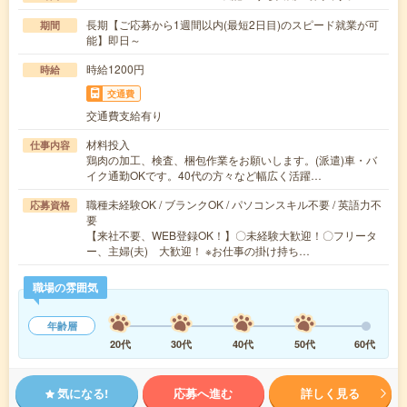
長期【ご応募から1週間以内(最短2日目)のスピード就業が可
期間
能】即日～
時給1200円
時給
交通費
交通費支給有り
材料投入
仕事内容
鶏肉の加工、検査、梱包作業をお願いします。(派遣)車・バ
イク通勤OKです。40代の方々など幅広く活躍…
職種未経験OK / ブランクOK / パソコンスキル不要 / 英語力不
応募資格
要
【来社不要、WEB登録OK！】〇未経験大歓迎！〇フリータ
ー、主婦(夫) 大歓迎！ ※お仕事の掛け持ち…
職場の雰囲気
年齢層
20代
30代
40代
50代
60代
気になる!
応募へ進む
詳しく見る