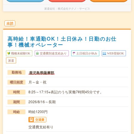
派遣会社
株式会社テクノ・サービス
未読
高時給！車通勤OK！土日休み！日勤のお仕
事！機械オペレーター
職種未経験OK
交通費別途支給あり
土日祝日が休み
WEB登録OK
派遣
鹿児島県薩摩郡
勤務地
月～金・祝
曜日頻度
8:25～17:15※表記のうち実働7時間45分です。
時間
2026/8/16～長期
期間
時給1200円
時給
交通費
交通費支給有り