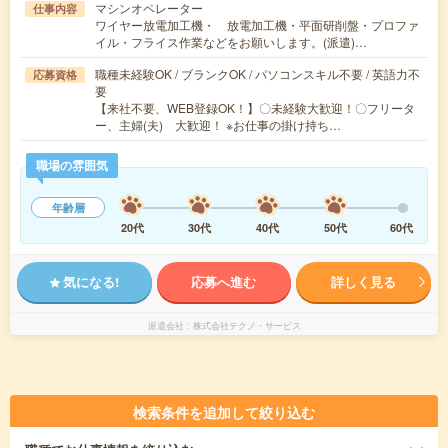
マシンオペレーター
仕事内容
ワイヤー放電加工機・ 放電加工機・平面研削盤・プロファ
イル・フライス作業などをお願いします。(派遣)…
職種未経験OK / ブランクOK / パソコンスキル不要 / 英語力不
応募資格
要
【来社不要、WEB登録OK！】〇未経験大歓迎！〇フリータ
ー、主婦(夫) 大歓迎！ ※お仕事の掛け持ち…
職場の雰囲気
年齢層
20代
30代
40代
50代
60代
気になる!
応募へ進む
詳しく見る
派遣会社
株式会社テクノ・サービス
検索条件を追加して絞り込む