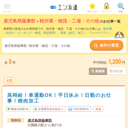
メニュー
気になる!
ログイン
検索
鹿児島県薩摩郡
×
軽作業・物流・工場・その他
のお仕事一覧
薩摩郡の派遣のお仕事情報です。軽作業・物流・工場・その他のお仕事には、
軽作業
（仕分け・ピッキング・検品、商品管理）
、
製造（組立・加工）
、
フォークリフト
な
どがあります。さらに、
短期
・
単発
などの期間や、
職種未経験OK
などのこだわり条件
で絞り込んでいただけます。
条件の変更
鹿児島県薩摩郡 / 軽作業・物流・工場・その他
3
1,200
全
件
平均時給:
円
時給順
新着順
未読
高時給！車通勤OK！平日休み！日勤のお仕
事！精肉加工
職種未経験OK
交通費別途支給あり
WEB登録OK
派遣
鹿児島県薩摩郡
勤務地
大隅横川駅から車21分