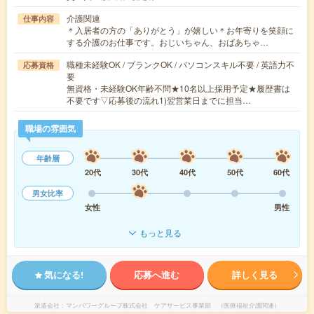
介護関連
仕事内容
＊入居者の方の「ありがとう」が嬉しい＊お年寄りを笑顔に
する介護のお仕事です。おじいちゃん、おばあちゃ…
職種未経験OK / ブランクOK / パソコンスキル不要 / 英語力不
応募資格
要
無資格・未経験OK年齢不問★10名以上採用予定★履歴書は
不要です▽応募後の流れ1)翌営業日までに担当…
職場の雰囲気
年齢層
20代
30代
40代
50代
60代
男女比率
女性
男性
もっと見る
気になる!
応募へ進む
詳しく見る
派遣会社
マンパワーグループ株式会社 ケアサービス事業部 （医療福祉介護関連）