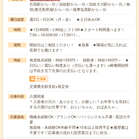
石垣駅から---分／頴娃駅から---分／頴娃大川駅から---分／御
領(鹿児島県)駅から---分／薩摩塩屋駅から---分
週2日～5日OK（月～金） ★土日休みOK
曜日頻度
★1日4時間～の時短シフトOK★スタート時間選べます！
時間
7:00～16:009:00～17:0011:…
開始日はご相談ください！ ★急募 ★職場が気に入れば、
期間
長期でも働けます！
無資格未経験：時給1350円～ 経験者：時給1400円～ ★
時給
日払い／週払い制度あり（月払いも選べます）※稼働開始時
は手続き完了次第のお支払いとなります。
交通費
交通費全額支給※規定有
介護関連
仕事内容
＊入居者の方の「ありがとう」が嬉しい＊お年寄りを笑顔に
する介護のお仕事です。おじいちゃん、おばあちゃ…
職種未経験OK / ブランクOK / パソコンスキル不要 / 英語力不
応募資格
要
無資格・未経験OK年齢不問★10名以上採用予定★履歴書は
不要です▽応募後の流れ1)翌営業日までに担当…