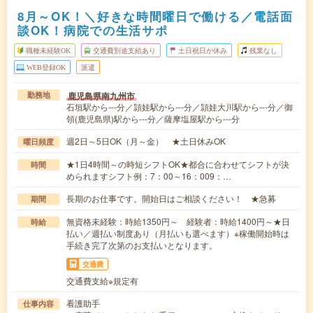
8月～OK！＼好きな時間曜日で働ける／電話面
談OK！病院での生活サポ
職種未経験OK
交通費別途支給あり
土日祝日が休み
残業なし
WEB登録OK
派遣
鹿児島県南九州市
勤務地
石垣駅から---分／頴娃駅から---分／頴娃大川駅から---分／御
領(鹿児島県)駅から---分／薩摩塩屋駅から---分
週2日～5日OK（月～金） ★土日休みOK
曜日頻度
★1日4時間～の時短シフトOK★都合に合わせてシフトが決
時間
められますシフト例：7：00～16：009：…
長期のお仕事です。開始日はご相談ください！ ★急募
期間
無資格未経験：時給1350円～ 経験者：時給1400円～★日
時給
払い／週払い制度あり（月払いも選べます）※稼働開始時は
手続き完了次第のお支払いとなります。
交通費
交通費支給※規定有
看護助手
仕事内容