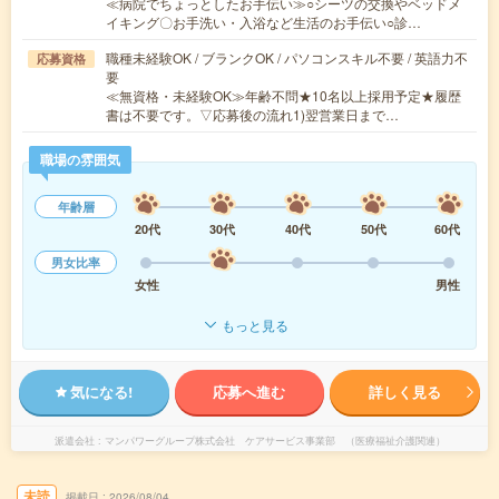
≪病院でちょっとしたお手伝い≫○シーツの交換やベッドメ
イキング〇お手洗い・入浴など生活のお手伝い○診…
職種未経験OK / ブランクOK / パソコンスキル不要 / 英語力不
応募資格
要
≪無資格・未経験OK≫年齢不問★10名以上採用予定★履歴
書は不要です。▽応募後の流れ1)翌営業日まで…
職場の雰囲気
年齢層
20代
30代
40代
50代
60代
男女比率
女性
男性
もっと見る
気になる!
応募へ進む
詳しく見る
派遣会社
マンパワーグループ株式会社 ケアサービス事業部 （医療福祉介護関連）
未読
掲載日
2026/08/04