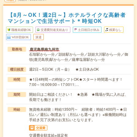
【8月～OK！週2日～】ホテルライクな高齢者
マンションで生活サポート＊時短OK
職種未経験OK
交通費別途支給あり
土日祝日が休み
残業なし
WEB登録OK
派遣
鹿児島県南九州市
勤務地
石垣駅から---分／頴娃駅から---分／頴娃大川駅から---分／御
領(鹿児島県)駅から---分／薩摩塩屋駅から---分
週2日～5日OK（月～金） ★土日休みOK
曜日頻度
★1日4時間～の時短シフトOK★スタート時間選べます！
時間
7:00～16:009:00～17:0011:…
開始日はご相談ください！ ★急募 ★職場が気に入れば、
期間
長期でも働けます！
無資格未経験：時給1350円～ 経験者：時給1400円～★日
時給
払い／週払い制度あり（月払いも選べます）※稼働開始時は
手続き完了次第のお支払いとなります。
交通費
交通費全額支給※規定有