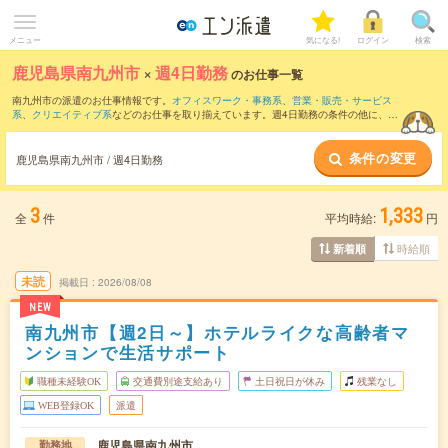
メニュー
気になる!
ログイン
検索
鹿児島県南九州市
×
週4日勤務
のお仕事一覧
南九州市の派遣のお仕事情報です。
オフィスワーク・事務系
、
営業・販売・サービス
系
、
クリエイティブ系
などのお仕事を取り揃えています。週4日勤務の条件の他に、
交
通費別途支給あり
、
職種未経験OK
、
友だちと一緒の応募OK
などのこだわり条件も取
り揃えています。
条件の変更
鹿児島県南九州市 / 週4日勤務
3
1,333
全
件
平均時給:
円
時給順
新着順
未読
掲載日
2026/08/08
NEW
南九州市【週2日～】ホテルライクな高齢者マ
ンションで生活サポート
職種未経験OK
交通費別途支給あり
土日祝日が休み
残業なし
WEB登録OK
派遣
鹿児島県南九州市
勤務地