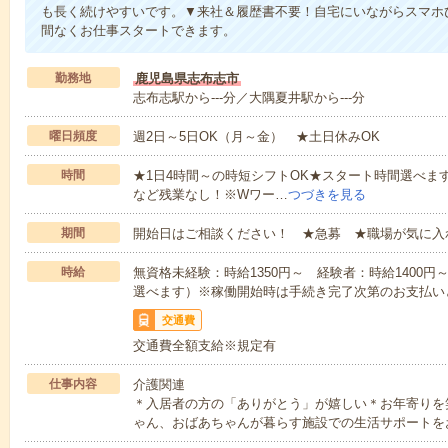
も長く続けやすいです。▼来社＆履歴書不要！自宅にいながらスマホ
間なくお仕事スタートできます。
勤務地
鹿児島県志布志市
志布志駅から---分／大隅夏井駅から---分
曜日頻度
週2日～5日OK（月～金） ★土日休みOK
時間
★1日4時間～の時短シフトOK★スタート時間選べます！7:00～1
など残業なし！※Wワー…
つづきを見る
期間
開始日はご相談ください！ ★急募 ★職場が気に入
時給
無資格未経験：時給1350円～ 経験者：時給1400
選べます）※稼働開始時は手続き完了次第のお支払い
交通費
交通費全額支給※規定有
仕事内容
介護関連
＊入居者の方の「ありがとう」が嬉しい＊お年寄りを
ゃん、おばあちゃんが暮らす施設での生活サポートを