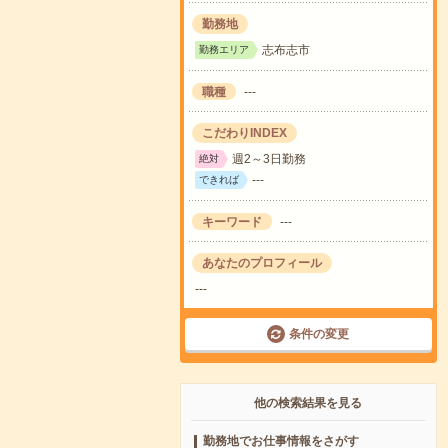
勤務地
志布志市
勤務エリア
職種
---
こだわりINDEX
週2～3日勤務
絶対
---
できれば
キーワード
---
あなたのプロフィール
---
条件の変更
他の検索結果を見る
勤務地でお仕事情報をさがす