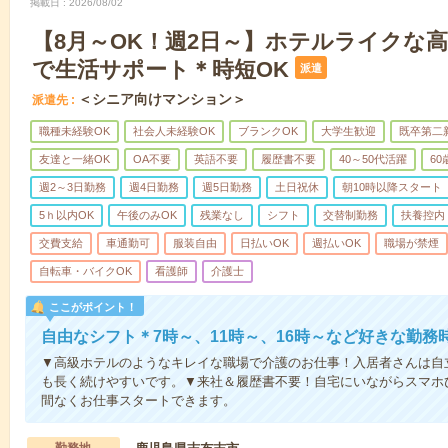
掲載日
2026/08/02
【8月～OK！週2日～】ホテルライクな
で生活サポート＊時短OK
派遣
＜シニア向けマンション＞
派遣先
職種未経験OK
社会人未経験OK
ブランクOK
大学生歓迎
既卒第二
友達と一緒OK
OA不要
英語不要
履歴書不要
40～50代活躍
6
週2～3日勤務
週4日勤務
週5日勤務
土日祝休
朝10時以降スタート
5ｈ以内OK
午後のみOK
残業なし
シフト
交替制勤務
扶養控内
交費支給
車通勤可
服装自由
日払いOK
週払いOK
職場が禁煙
自転車・バイクOK
看護師
介護士
ここがポイント！
自由なシフト＊7時～、11時～、16時～など好きな勤務
▼高級ホテルのようなキレイな職場で介護のお仕事！入居者さんは自
も長く続けやすいです。▼来社＆履歴書不要！自宅にいながらスマホ
間なくお仕事スタートできます。