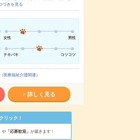
つづきを見る
女性
男性
テキパキ
コツコツ
（医療福祉介護関連）
詳しく見る
クリック！
」
や
「応募歓迎」
が届きます！