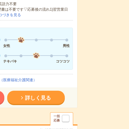
 英語力不要
歴書は不要です▽応募後の流れ1)翌営業日
つづきを見る
女性
男性
テキパキ
コツコツ
（医療福祉介護関連）
詳しく見る
一括
応募