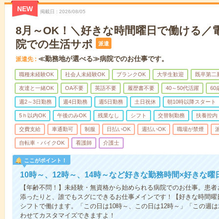
NEW
掲載日
2026/08/05
8月～OK！＼好きな時間曜日で働ける／
院での生活サポ
派遣
≪勤務地が選べる≫病院でのお仕事です。
派遣先
職種未経験OK
社会人未経験OK
ブランクOK
大学生歓迎
既卒第二
友達と一緒OK
OA不要
英語不要
履歴書不要
40～50代活躍
6
週2～3日勤務
週4日勤務
週5日勤務
土日祝休
朝10時以降スタート
5ｈ以内OK
午後のみOK
残業なし
シフト
交替制勤務
扶養控内
交費支給
車通勤可
制服
日払いOK
週払いOK
職場が禁煙
自転車・バイクOK
看護師
介護士
ここがポイント！
10時～、12時～、14時～など好きな勤務時間×好きな曜
【年齢不問！】未経験・無資格から始められる病院でのお仕事。患者
添ったりと、誰でもスグにできるお仕事メインです！【好きな時間曜日
シフトで働けます。「この日は10時～、この日は12時～」「この週
わせてカスタマイズできますよ！