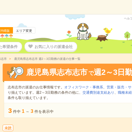
ヘル
沖縄版
エリア変更
た希望条件
お気に入りの派遣会社
布志市
鹿児島県志布志市 週2～3日勤務の派遣の仕事一覧
鹿児島県志布志市
週2～3日
で
志布志市の派遣のお仕事情報です。
オフィスワーク・事務系
、
営業・販売・サ
り揃えています。週2～3日勤務の条件の他に、
交通費別途支給あり
、
職種未経
条件も取り揃えています。
3
1
3
件中
～
件を表示中
未読