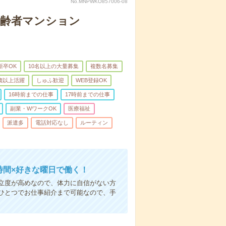
No.MNPWKO857006-08
高齢者マンション
新卒OK
10名以上の大量募集
複数名募集
0歳以上活躍
しゅふ歓迎
WEB登録OK
16時前までの仕事
17時前までの仕事
副業・WワークOK
医療福祉
派遣多
電話対応なし
ルーティン
時間×好きな曜日で働く！
立度が高めなので、体力に自信がない方
ひとつでお仕事紹介まで可能なので、手