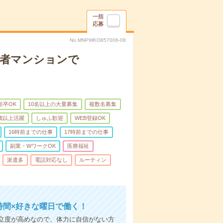
一括
応募
No.MNPWKO857006-08
齢者マンションで
新卒OK
10名以上の大量募集
複数名募集
0歳以上活躍
しゅふ歓迎
WEB登録OK
16時前までの仕事
17時前までの仕事
副業・WワークOK
医療福祉
派遣多
電話対応なし
ルーティン
時間×好きな曜日で働く！
立度が高めなので、体力に自信がない方