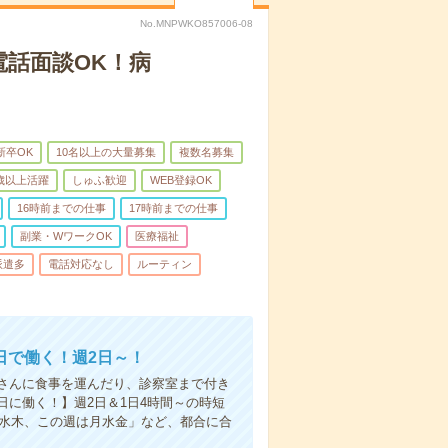
No.MNPWKO857006-08
電話面談OK！病
新卒OK
10名以上の大量募集
複数名募集
0歳以上活躍
しゅふ歓迎
WEB登録OK
16時前までの仕事
17時前までの仕事
副業・WワークOK
医療福祉
派遣多
電話対応なし
ルーティン
日で働く！週2日～！
さんに食事を運んだり、診察室まで付き
に働く！】週2日＆1日4時間～の時短
は水木、この週は月水金」など、都合に合