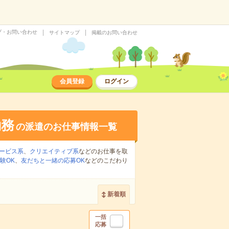
プ・お問い合わせ
サイトマップ
掲載のお問い合わせ
会員登録
ログイン
勤務
の派遣のお仕事情報一覧
ービス系
、
クリエイティブ系
などのお仕事を取
験OK
、
友だちと一緒の応募OK
などのこだわり
新着順
一括
応募