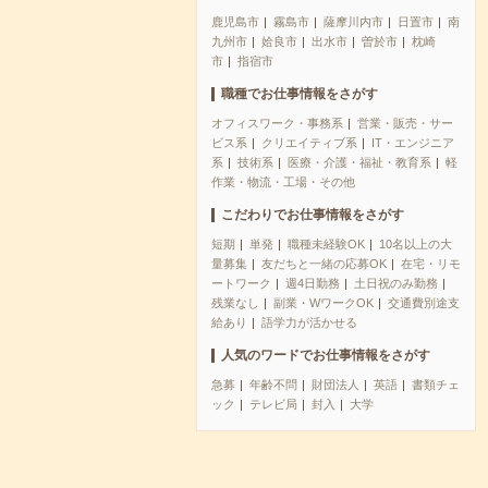
鹿児島市
霧島市
薩摩川内市
日置市
南
九州市
姶良市
出水市
曽於市
枕崎
市
指宿市
職種でお仕事情報をさがす
オフィスワーク・事務系
営業・販売・サー
ビス系
クリエイティブ系
IT・エンジニア
系
技術系
医療・介護・福祉・教育系
軽
作業・物流・工場・その他
こだわりでお仕事情報をさがす
短期
単発
職種未経験OK
10名以上の大
量募集
友だちと一緒の応募OK
在宅・リモ
ートワーク
週4日勤務
土日祝のみ勤務
残業なし
副業・WワークOK
交通費別途支
給あり
語学力が活かせる
人気のワードでお仕事情報をさがす
急募
年齢不問
財団法人
英語
書類チェ
ック
テレビ局
封入
大学