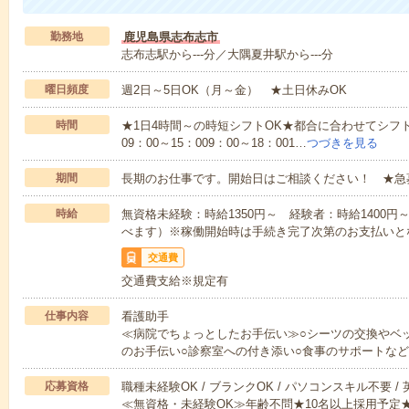
勤務地
鹿児島県志布志市
志布志駅から---分／大隅夏井駅から---分
曜日頻度
週2日～5日OK（月～金） ★土日休みOK
時間
★1日4時間～の時短シフトOK★都合に合わせてシフト
09：00～15：009：00～18：001…
つづきを見る
期間
長期のお仕事です。開始日はご相談ください！ ★急
時給
無資格未経験：時給1350円～ 経験者：時給1400
べます）※稼働開始時は手続き完了次第のお支払いと
交通費
交通費支給※規定有
仕事内容
看護助手
≪病院でちょっとしたお手伝い≫○シーツの交換やベ
のお手伝い○診察室への付き添い○食事のサポートな
応募資格
職種未経験OK / ブランクOK / パソコンスキル不要 /
≪無資格・未経験OK≫年齢不問★10名以上採用予定