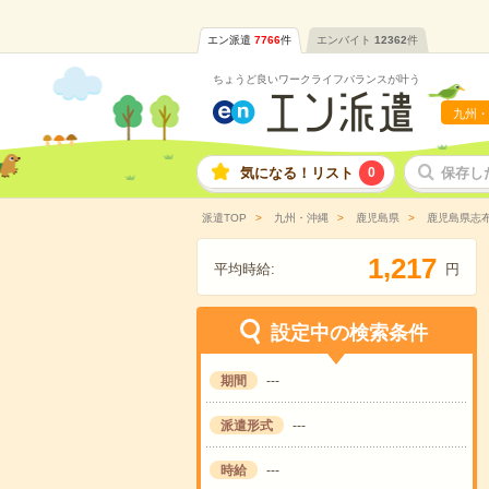
エン派遣
7766
件
エンバイト
12362
件
ちょうど良いワークライフバランスが叶う
九州・
気になる！リスト
0
保存し
派遣TOP
九州・沖縄
鹿児島県
鹿児島県志
,
1
2
1
7
平均時給:
円
設定中の検索条件
期間
---
派遣形式
---
時給
---