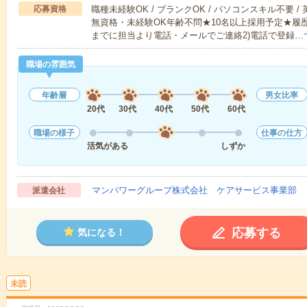
応募資格
職種未経験OK / ブランクOK / パソコンスキル不要 /
無資格・未経験OK年齢不問★10名以上採用予定★履
までに担当より電話・メールでご連絡2)電話で登録…
職場の雰囲気
年齢層
男女比率
20代
30代
40代
50代
60代
職場の様子
仕事の仕方
活気がある
しずか
マンパワーグループ株式会社 ケアサービス事業部 
派遣会社
応募する
気になる！
未読