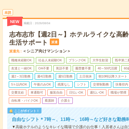
未読
NEW
掲載日
2026/08/04
志布志市【週2日～】ホテルライクな高
生活サポート
派遣
＜シニア向けマンション＞
派遣先
職種未経験OK
社会人未経験OK
ブランクOK
大学生歓迎
既卒第二
友達と一緒OK
OA不要
英語不要
履歴書不要
40～50代活躍
6
週2～3日勤務
週4日勤務
週5日勤務
土日祝休
朝10時以降スタート
5ｈ以内OK
午後のみOK
残業なし
シフト
交替制勤務
扶養控内
交費支給
車通勤可
服装自由
日払いOK
週払いOK
職場が禁煙
自転車・バイクOK
看護師
介護士
ここがポイント！
自由なシフト＊7時～、11時～、16時～など好きな勤務
▼高級ホテルのようなキレイな職場で介護のお仕事！入居者さんは自