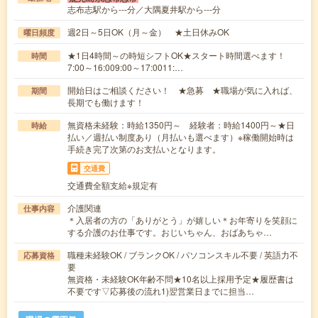
志布志駅から---分／大隅夏井駅から---分
週2日～5日OK（月～金） ★土日休みOK
曜日頻度
★1日4時間～の時短シフトOK★スタート時間選べます！
時間
7:00～16:009:00～17:0011:…
開始日はご相談ください！ ★急募 ★職場が気に入れば、
期間
長期でも働けます！
無資格未経験：時給1350円～ 経験者：時給1400円～★日
時給
払い／週払い制度あり（月払いも選べます）※稼働開始時は
手続き完了次第のお支払いとなります。
交通費
交通費全額支給※規定有
介護関連
仕事内容
＊入居者の方の「ありがとう」が嬉しい＊お年寄りを笑顔に
する介護のお仕事です。おじいちゃん、おばあちゃ…
職種未経験OK / ブランクOK / パソコンスキル不要 / 英語力不
応募資格
要
無資格・未経験OK年齢不問★10名以上採用予定★履歴書は
不要です▽応募後の流れ1)翌営業日までに担当…