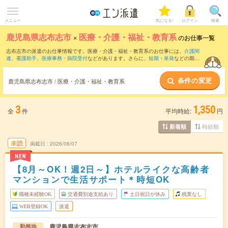
メニュー
気になる!
ログイン
検索
鹿児島県志布志市
×
医療・介護・福祉・教育系
のお仕事一覧
志布志市の派遣のお仕事情報です。医療・介護・福祉・教育系のお仕事には、
介護関
連
、
看護助手
、
医療事務・病院受付
などがあります。さらに、
短期
・
単発
などの期間
や、
職種未経験OK
などのこだわり条件で絞り込んでいただけます。
条件の変更
鹿児島県志布志市 / 医療・介護・福祉・教育系
3
1,350
全
件
平均時給:
円
時給順
新着順
未読
掲載日
2026/08/07
NEW
【8月～OK！週2日～】ホテルライクな高齢者
マンションで生活サポート＊時短OK
職種未経験OK
交通費別途支給あり
土日祝日が休み
残業なし
WEB登録OK
派遣
鹿児島県志布志市
勤務地