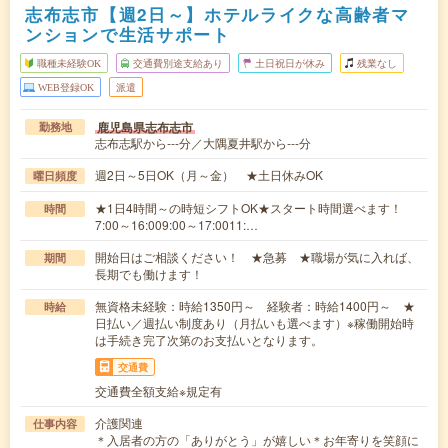
志布志市【週2日～】ホテルライクな高齢者マ
ンションで生活サポート
職種未経験OK
交通費別途支給あり
土日祝日が休み
残業なし
WEB登録OK
派遣
鹿児島県志布志市
勤務地
志布志駅から---分／大隅夏井駅から---分
週2日～5日OK（月～金） ★土日休みOK
曜日頻度
★1日4時間～の時短シフトOK★スタート時間選べます！
時間
7:00～16:009:00～17:0011:…
開始日はご相談ください！ ★急募 ★職場が気に入れば、
期間
長期でも働けます！
無資格未経験：時給1350円～ 経験者：時給1400円～ ★
時給
日払い／週払い制度あり（月払いも選べます）※稼働開始時
は手続き完了次第のお支払いとなります。
交通費
交通費全額支給※規定有
介護関連
仕事内容
＊入居者の方の「ありがとう」が嬉しい＊お年寄りを笑顔に