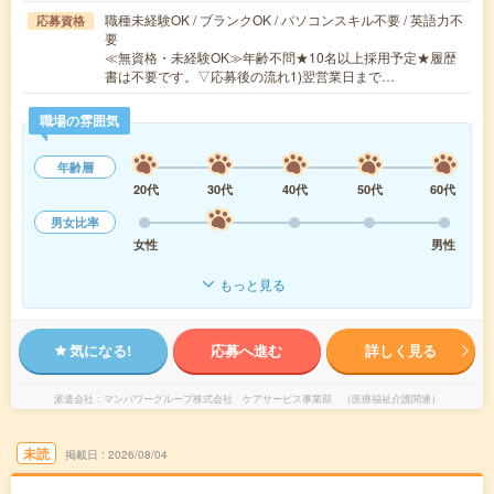
職種未経験OK / ブランクOK / パソコンスキル不要 / 英語力不
応募資格
要
≪無資格・未経験OK≫年齢不問★10名以上採用予定★履歴
書は不要です。▽応募後の流れ1)翌営業日まで…
職場の雰囲気
年齢層
20代
30代
40代
50代
60代
男女比率
女性
男性
もっと見る
気になる!
応募へ進む
詳しく見る
派遣会社
マンパワーグループ株式会社 ケアサービス事業部 （医療福祉介護関連）
未読
掲載日
2026/08/04