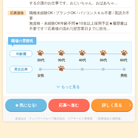
する介護のお仕事です。おじいちゃん、おばあちゃ…
職種未経験OK / ブランクOK / パソコンスキル不要 / 英語力不
応募資格
要
無資格・未経験OK年齢不問★10名以上採用予定★履歴書は
不要です▽応募後の流れ1)翌営業日までに担当…
職場の雰囲気
年齢層
20代
30代
40代
50代
60代
男女比率
女性
男性
もっと見る
気になる!
応募へ進む
詳しく見る
派遣会社
マンパワーグループ株式会社 ケアサービス事業部 （医療福祉介護関連）