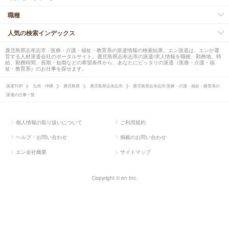
職種
人気の検索インデックス
鹿児島県志布志市 - 医療・介護・福祉・教育系の派遣情報の検索結果。エン派遣は、エンが運
営する人材派遣会社のポータルサイト。鹿児島県志布志市の派遣/求人情報を職種、勤務地、時
給、勤務時間、長期・短期などの希望条件から、あなたにピッタリの派遣（医療・介護・福
祉・教育系）のお仕事を探せます。
派遣TOP
九州・沖縄
鹿児島県
鹿児島県志布志市
鹿児島県志布志市 医療・介護・福祉・教育系の
派遣の仕事一覧
個人情報の取り扱いについて
ご利用規約
ヘルプ・お問い合わせ
掲載のお問い合わせ
エン会社概要
サイトマップ
Copyright © en Inc.