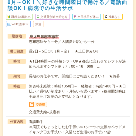
8月～OK！＼好きな時間曜日で働ける／電話面
談OK！病院での生活サポ
職種未経験OK
交通費別途支給あり
土日祝日が休み
残業なし
WEB登録OK
派遣
鹿児島県志布志市
勤務地
志布志駅から---分／大隅夏井駅から---分
週2日～5日OK（月～金） ★土日休みOK
曜日頻度
★1日4時間～の時短シフトOK★都合に合わせてシフトが決
時間
められますシフト例：7：00～16：009：…
長期のお仕事です。開始日はご相談ください！ ★急募
期間
無資格未経験：時給1350円～ 経験者：時給1400円～★日
時給
払い／週払い制度あり（月払いも選べます）※稼働開始時は
手続き完了次第のお支払いとなります。
交通費
交通費支給※規定有
看護助手
仕事内容
≪病院でちょっとしたお手伝い≫○シーツの交換やベッドメ
イキング〇お手洗い・入浴など生活のお手伝い○診…