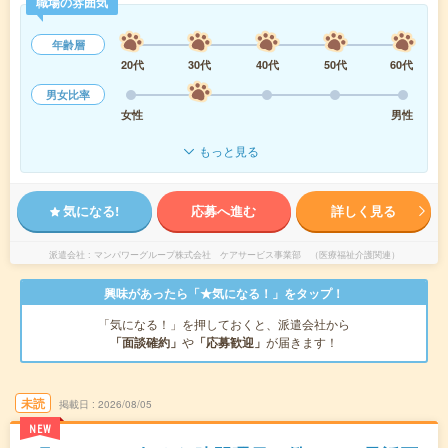
職場の雰囲気
年齢層
20代
30代
40代
50代
60代
男女比率
女性
男性
もっと見る
気になる!
応募へ進む
詳しく見る
派遣会社
マンパワーグループ株式会社 ケアサービス事業部 （医療福祉介護関連）
興味があったら「★気になる！」をタップ！
「気になる！」を押しておくと、派遣会社から
「面談確約」
や
「応募歓迎」
が届きます！
未読
掲載日
2026/08/05
NEW