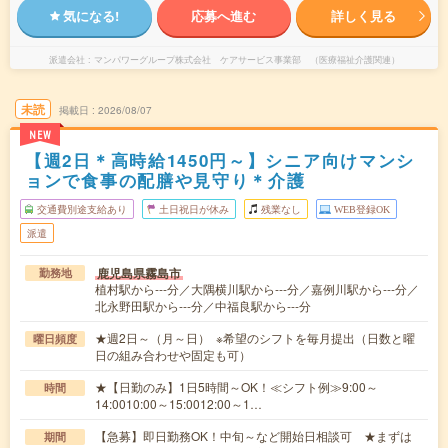
気になる!
応募へ進む
詳しく見る
派遣会社
マンパワーグループ株式会社 ケアサービス事業部 （医療福祉介護関連）
未読
掲載日
2026/08/07
NEW
【週2日＊高時給1450円～】シニア向けマンシ
ョンで食事の配膳や見守り＊介護
交通費別途支給あり
土日祝日が休み
残業なし
WEB登録OK
派遣
鹿児島県霧島市
勤務地
植村駅から---分／大隅横川駅から---分／嘉例川駅から---分／
北永野田駅から---分／中福良駅から---分
★週2日～（月～日） ※希望のシフトを毎月提出（日数と曜
曜日頻度
日の組み合わせや固定も可）
★【日勤のみ】1日5時間～OK！≪シフト例≫9:00～
時間
14:0010:00～15:0012:00～1…
【急募】即日勤務OK！中旬～など開始日相談可 ★まずは
期間