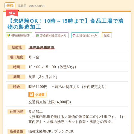
未読
掲載日
2026/08/08
NEW
【未経験OK！10時～15時まで】食品工場で漬
物の製造加工
職種未経験OK
交通費別途支給あり
土日祝日が休み
派遣
鹿児島県霧島市
勤務地
月～金
曜日頻度
10：00～15：00（休憩60分）
時間
長期（3ヶ月以上）
期間
時給1100円 ＊前払い制度あり（社内規定あり）
時給
交通費
交通費支給(上限14,000円)
食品加工
仕事内容
＼扶養内勤務で働ける／漬物の製造加工のお仕事です。【仕
事内容】・大根の洗浄・カット作業・浅漬けの製造…
職種未経験OK / ブランクOK
応募資格