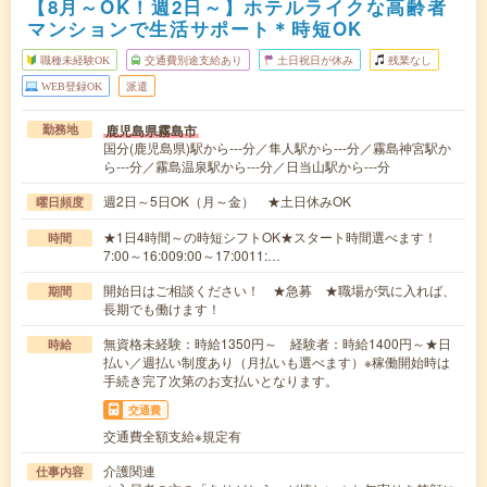
【8月～OK！週2日～】ホテルライクな高齢者
マンションで生活サポート＊時短OK
職種未経験OK
交通費別途支給あり
土日祝日が休み
残業なし
WEB登録OK
派遣
鹿児島県霧島市
勤務地
国分(鹿児島県)駅から---分／隼人駅から---分／霧島神宮駅か
ら---分／霧島温泉駅から---分／日当山駅から---分
週2日～5日OK（月～金） ★土日休みOK
曜日頻度
★1日4時間～の時短シフトOK★スタート時間選べます！
時間
7:00～16:009:00～17:0011:…
開始日はご相談ください！ ★急募 ★職場が気に入れば、
期間
長期でも働けます！
無資格未経験：時給1350円～ 経験者：時給1400円～★日
時給
払い／週払い制度あり（月払いも選べます）※稼働開始時は
手続き完了次第のお支払いとなります。
交通費
交通費全額支給※規定有
介護関連
仕事内容