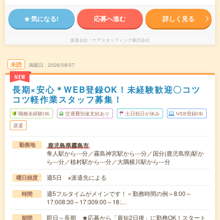
気になる!
応募へ進む
詳しく見る
派遣会社
ケアスタッフィング株式会社
未読
掲載日
2026/08/07
NEW
長期×安心＊WEB登録OK！未経験歓迎〇コツ
コツ軽作業スタッフ募集！
職種未経験OK
交通費別途支給あり
土日祝日が休み
WEB登録OK
派遣
鹿児島県霧島市
勤務地
隼人駅から---分／霧島神宮駅から---分／国分(鹿児島県)駅か
ら---分／植村駅から---分／大隅横川駅から---分
週5日 ※派遣先による
曜日頻度
週5フルタイムがメインです！＜勤務時間の例＞8:00～
時間
17:008:30～17:309:00～18:…
即日～長期 ★応募から「最短2日後」に勤務OK！スタート
期間