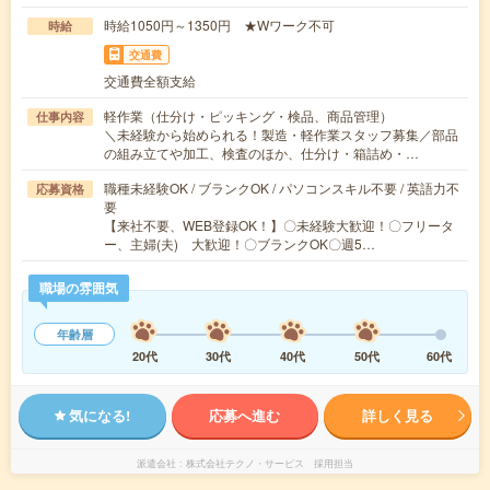
時給1050円～1350円 ★Wワーク不可
時給
交通費
交通費全額支給
軽作業（仕分け・ピッキング・検品、商品管理）
仕事内容
＼未経験から始められる！製造・軽作業スタッフ募集／部品
の組み立てや加工、検査のほか、仕分け・箱詰め・…
職種未経験OK / ブランクOK / パソコンスキル不要 / 英語力不
応募資格
要
【来社不要、WEB登録OK！】〇未経験大歓迎！〇フリータ
ー、主婦(夫) 大歓迎！〇ブランクOK〇週5…
職場の雰囲気
年齢層
20代
30代
40代
50代
60代
気になる!
応募へ進む
詳しく見る
派遣会社
株式会社テクノ・サービス 採用担当