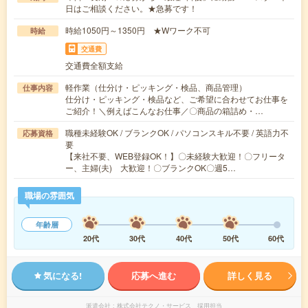
日はご相談ください。★急募です！
時給1050円～1350円 ★Wワーク不可
時給
交通費
交通費全額支給
軽作業（仕分け・ピッキング・検品、商品管理）
仕事内容
仕分け・ピッキング・検品など、ご希望に合わせてお仕事を
ご紹介！＼例えばこんなお仕事／〇商品の箱詰め・…
職種未経験OK / ブランクOK / パソコンスキル不要 / 英語力不
応募資格
要
【来社不要、WEB登録OK！】〇未経験大歓迎！〇フリータ
ー、主婦(夫) 大歓迎！〇ブランクOK〇週5…
職場の雰囲気
年齢層
20代
30代
40代
50代
60代
気になる!
応募へ進む
詳しく見る
派遣会社
株式会社テクノ・サービス 採用担当