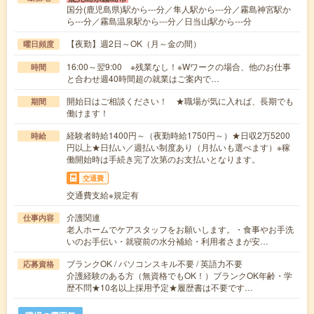
国分(鹿児島県)駅から---分／隼人駅から---分／霧島神宮駅か
ら---分／霧島温泉駅から---分／日当山駅から---分
【夜勤】週2日～OK（月～金の間）
曜日頻度
16:00～翌9:00 ※残業なし！※Wワークの場合、他のお仕事
時間
と合わせ週40時間超の就業はご案内で…
開始日はご相談ください！ ★職場が気に入れば、長期でも
期間
働けます！
経験者時給1400円～（夜勤時給1750円～）★日収2万5200
時給
円以上★日払い／週払い制度あり（月払いも選べます）※稼
働開始時は手続き完了次第のお支払いとなります。
交通費
交通費支給※規定有
介護関連
仕事内容
老人ホームでケアスタッフをお願いします。・食事やお手洗
いのお手伝い・就寝前の水分補給・利用者さまが安…
ブランクOK / パソコンスキル不要 / 英語力不要
応募資格
介護経験のある方（無資格でもOK！）ブランクOK年齢・学
歴不問★10名以上採用予定★履歴書は不要です…