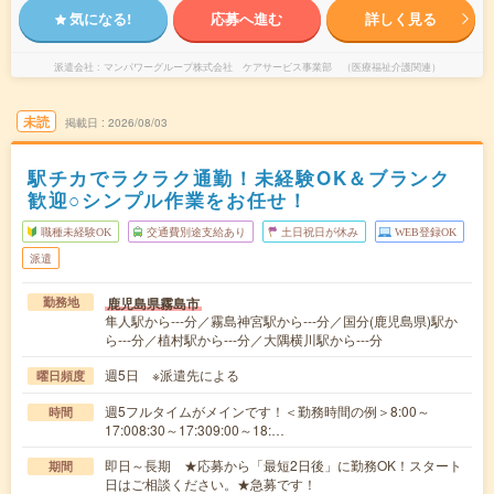
気になる!
応募へ進む
詳しく見る
派遣会社
マンパワーグループ株式会社 ケアサービス事業部 （医療福祉介護関連）
未読
掲載日
2026/08/03
駅チカでラクラク通勤！未経験OK＆ブランク
歓迎○シンプル作業をお任せ！
職種未経験OK
交通費別途支給あり
土日祝日が休み
WEB登録OK
派遣
鹿児島県霧島市
勤務地
隼人駅から---分／霧島神宮駅から---分／国分(鹿児島県)駅か
ら---分／植村駅から---分／大隅横川駅から---分
週5日 ※派遣先による
曜日頻度
週5フルタイムがメインです！＜勤務時間の例＞8:00～
時間
17:008:30～17:309:00～18:…
即日～長期 ★応募から「最短2日後」に勤務OK！スタート
期間
日はご相談ください。★急募です！