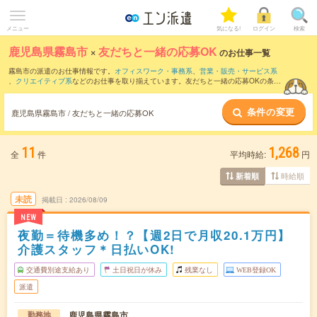
メニュー
気になる!
ログイン
検索
鹿児島県霧島市
×
友だちと一緒の応募OK
のお仕事一覧
霧島市の派遣のお仕事情報です。
オフィスワーク・事務系
、
営業・販売・サービス系
、
クリエイティブ系
などのお仕事を取り揃えています。友だちと一緒の応募OKの条件
の他に、
交通費別途支給あり
、
職種未経験OK
、
週4日勤務
などのこだわり条件も取り
揃えています。
条件の変更
鹿児島県霧島市 / 友だちと一緒の応募OK
11
1,268
全
件
平均時給:
円
時給順
新着順
未読
掲載日
2026/08/09
NEW
夜勤＝待機多め！？【週2日で月収20.1万円】
介護スタッフ＊日払いOK!
交通費別途支給あり
土日祝日が休み
残業なし
WEB登録OK
派遣
鹿児島県霧島市
勤務地