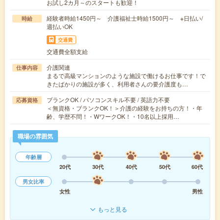
お試し2カ月～のスタートも歓迎！
経験者時給1450円～ 介護福祉士時給1500円～ ※日払い/
時給
週払いOK
交通費
交通費全額支給
介護関連
仕事内容
まるで高級マンションのような施設で働けるお仕事です！で
きたばかりの施設が多く、利用者さんの要介護度も…
ブランクOK / パソコンスキル不要 / 英語力不要
応募資格
＜無資格・ブランクOK！＞介護の経験をお持ちの方！・年
齢、学歴不問！・WワークOK！・10名以上採用…
職場の雰囲気
年齢層
20代
30代
40代
50代
60代
男女比率
女性
男性
もっと見る