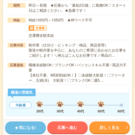
即日～長期 ★応募から「最短2日後」に勤務OK！スタート
期間
日はご相談ください。★急募です！
時給1050円～1350円 ★Wワーク不可
時給
交通費
交通費全額支給
軽作業（仕分け・ピッキング・検品、商品管理）
仕事内容
製造や軽作業を中心に、あなたのご希望に合わせたお仕事を
ご紹介します！＼例えばこんなお仕事です／商品の…
職種未経験OK / ブランクOK / パソコンスキル不要 / 英語力不
応募資格
要
【来社不要、WEB登録OK！】〇未経験大歓迎！〇フリータ
ー、主婦(夫) 大歓迎！〇ブランクOK〇週5…
職場の雰囲気
年齢層
20代
30代
40代
50代
60代
気になる!
応募へ進む
詳しく見る