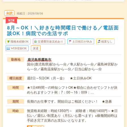
未読
掲載日
2026/08/06
NEW
8月～OK！＼好きな時間曜日で働ける／電話面
談OK！病院での生活サポ
職種未経験OK
交通費別途支給あり
土日祝日が休み
残業なし
WEB登録OK
派遣
鹿児島県霧島市
勤務地
国分(鹿児島県)駅から---分／隼人駅から---分／霧島神宮駅か
ら---分／霧島温泉駅から---分／日当山駅から---分
週2日～5日OK（月～金） ★土日休みOK
曜日頻度
★1日4時間～の時短シフトOK★都合に合わせてシフトが決
時間
められますシフト例：7：00～16：009：…
長期のお仕事です。開始日はご相談ください！ ★急募
期間
無資格未経験：時給1350円～ 経験者：時給1400円～★日
時給
払い／週払い制度あり（月払いも選べます）※稼働開始時は
手続き完了次第のお支払いとなります。