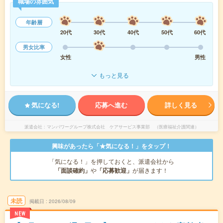
職場の雰囲気
年齢層
20代
30代
40代
50代
60代
男女比率
女性
男性
もっと見る
気になる!
応募へ進む
詳しく見る
派遣会社
マンパワーグループ株式会社 ケアサービス事業部 （医療福祉介護関連）
興味があったら「★気になる！」をタップ！
「気になる！」を押しておくと、派遣会社から
「面談確約」
や
「応募歓迎」
が届きます！
未読
掲載日
2026/08/09
NEW