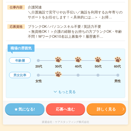
介護関連
仕事内容
＼介護施設で見守りやお手伝い／施設を利用するお年寄りの
サポートをお任せします！＜具体的には…＞・お掃…
ブランクOK / パソコンスキル不要 / 英語力不要
応募資格
＜無資格OK！＞介護の経験をお持ちの方ブランクOK・年齢
不問！WワークOK10名以上募集中！履歴書不…
職場の雰囲気
年齢層
20代
30代
40代
50代
60代
男女比率
女性
男性
もっと見る
気になる!
応募へ進む
詳しく見る
派遣会社
ケアスタッフィング株式会社