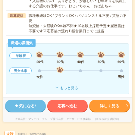
＊入居者の方の「ありがとう」が嬉しい＊お年寄りを笑顔に
する介護のお仕事です。おじいちゃん、おばあちゃ…
職種未経験OK / ブランクOK / パソコンスキル不要 / 英語力不
応募資格
要
無資格・未経験OK年齢不問★10名以上採用予定★履歴書は
不要です▽応募後の流れ1)翌営業日までに担当…
職場の雰囲気
年齢層
20代
30代
40代
50代
60代
男女比率
女性
男性
もっと見る
気になる!
応募へ進む
詳しく見る
派遣会社
マンパワーグループ株式会社 ケアサービス事業部 （医療福祉介護関連）
未読
掲載日
2026/08/09