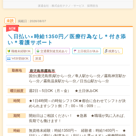
派遣会社
株式会社テクノ・サービス 採用担当
未読
掲載日
2026/08/07
NEW
＼日払い×時給1350円／医療行為なし＊付き添
い＊看護サポート
職種未経験OK
交通費別途支給あり
土日祝日が休み
残業なし
WEB登録OK
派遣
鹿児島県霧島市
勤務地
国分(鹿児島県)駅から---分／隼人駅から---分／霧島神宮駅か
ら---分／霧島温泉駅から---分／日当山駅から---分
週2日～5日OK（月～金） ★土日休みOK
曜日頻度
★1日4時間～の時短シフトOK★都合に合わせてシフトが決
時間
められますシフト例：7：00～16：009：…
開始日はご相談ください！ ★急募 ★職場が気に入れば、
期間
長期でも働けます！
無資格未経験：時給1350円～ 経験者：時給1400円～ ★
時給
日払い／週払い制度あり（月払いも選べます）※稼働開始時