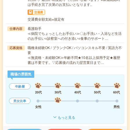
は手続き完了次第のお支払いとなります。
交通費
交通費全額支給※規定有
看護助手
仕事内容
≪病院でちょっとしたお手伝い≫〇お手洗い・入浴など生活
のお手伝い○診察室への付き添い○食事のサポート…
職種未経験OK / ブランクOK / パソコンスキル不要 / 英語力不
応募資格
要
≪無資格・未経験OK≫年齢不問★10名以上採用予定★履歴
書は不要です。▽応募後の流れ1)翌営業日まで…
職場の雰囲気
年齢層
20代
30代
40代
50代
60代
男女比率
女性
男性
もっと見る