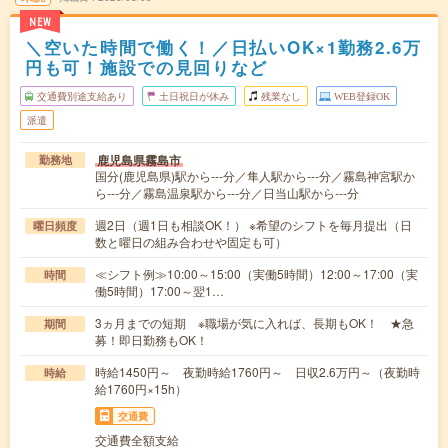
NEW
＼空いた時間で働く！／日払いOK×1勤務2.6万
円も可！施設での見回りなど
交通費別途支給あり
土日祝日が休み
残業なし
WEB登録OK
派遣
鹿児島県霧島市
勤務地
国分(鹿児島県)駅から---分／隼人駅から---分／霧島神宮駅か
ら---分／霧島温泉駅から---分／日当山駅から---分
週2日（週1日も相談OK！） ※希望のシフトを毎月提出（日
曜日頻度
数と曜日の組み合わせや固定も可）
≪シフト例≫10:00～15:00（実働5時間）12:00～17:00（実
時間
働5時間）17:00～翌1…
3ヵ月までの短期 ※職場が気に入れば、長期もOK！ ★急
期間
募！即日勤務もOK！
時給1450円～ 夜勤時給1760円～ 日収2.6万円～（夜勤時
時給
給1760円×15h）
交通費
交通費全額支給