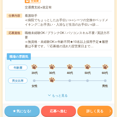
交通費
交通費支給※規定有
看護助手
仕事内容
≪病院でちょっとしたお手伝い≫○シーツの交換やベッドメ
イキング〇お手洗い・入浴など生活のお手伝い○診…
職種未経験OK / ブランクOK / パソコンスキル不要 / 英語力不
応募資格
要
≪無資格・未経験OK≫年齢不問★10名以上採用予定★履歴
書は不要です。▽応募後の流れ1)翌営業日まで…
職場の雰囲気
年齢層
20代
30代
40代
50代
60代
男女比率
女性
男性
もっと見る
気になる!
応募へ進む
詳しく見る