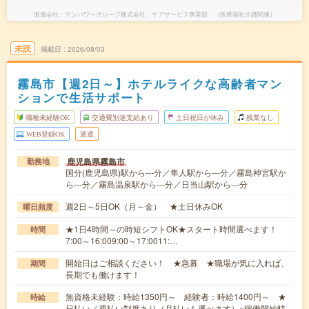
派遣会社
マンパワーグループ株式会社 ケアサービス事業部 （医療福祉介護関連）
未読
掲載日
2026/08/03
霧島市【週2日～】ホテルライクな高齢者マン
ションで生活サポート
職種未経験OK
交通費別途支給あり
土日祝日が休み
残業なし
WEB登録OK
派遣
鹿児島県霧島市
勤務地
国分(鹿児島県)駅から---分／隼人駅から---分／霧島神宮駅か
ら---分／霧島温泉駅から---分／日当山駅から---分
週2日～5日OK（月～金） ★土日休みOK
曜日頻度
★1日4時間～の時短シフトOK★スタート時間選べます！
時間
7:00～16:009:00～17:0011:…
開始日はご相談ください！ ★急募 ★職場が気に入れば、
期間
長期でも働けます！
無資格未経験：時給1350円～ 経験者：時給1400円～ ★
時給
日払い／週払い制度あり（月払いも選べます）※稼働開始時