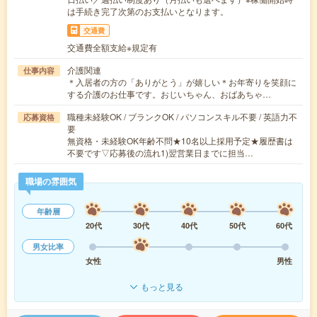
は手続き完了次第のお支払いとなります。
交通費
交通費全額支給※規定有
介護関連
仕事内容
＊入居者の方の「ありがとう」が嬉しい＊お年寄りを笑顔に
する介護のお仕事です。おじいちゃん、おばあちゃ…
職種未経験OK / ブランクOK / パソコンスキル不要 / 英語力不
応募資格
要
無資格・未経験OK年齢不問★10名以上採用予定★履歴書は
不要です▽応募後の流れ1)翌営業日までに担当…
職場の雰囲気
年齢層
20代
30代
40代
50代
60代
男女比率
女性
男性
もっと見る