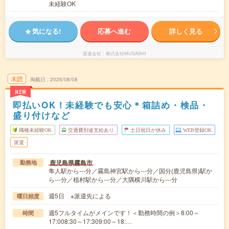
未経験OK
気になる!
応募へ進む
詳しく見る
派遣会社
株式会社MUSASHI
未読
掲載日
2026/08/08
NEW
即払いOK！未経験でも安心＊箱詰め・検品・
盛り付けなど
職種未経験OK
交通費別途支給あり
土日祝日が休み
WEB登録OK
派遣
鹿児島県霧島市
勤務地
隼人駅から---分／霧島神宮駅から---分／国分(鹿児島県)駅か
ら---分／植村駅から---分／大隅横川駅から---分
週5日 ※派遣先による
曜日頻度
週5フルタイムがメインです！＜勤務時間の例＞8:00～
時間
17:008:30～17:309:00～18:…