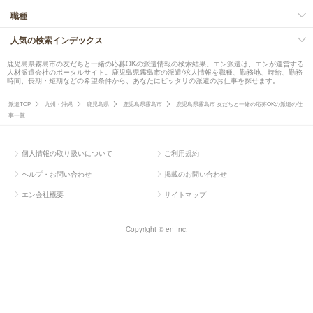
職種
人気の検索インデックス
鹿児島県霧島市の友だちと一緒の応募OKの派遣情報の検索結果。エン派遣は、エンが運営する
人材派遣会社のポータルサイト。鹿児島県霧島市の派遣/求人情報を職種、勤務地、時給、勤務
時間、長期・短期などの希望条件から、あなたにピッタリの派遣のお仕事を探せます。
派遣TOP
九州・沖縄
鹿児島県
鹿児島県霧島市
鹿児島県霧島市 友だちと一緒の応募OKの派遣の仕
事一覧
個人情報の取り扱いについて
ご利用規約
ヘルプ・お問い合わせ
掲載のお問い合わせ
エン会社概要
サイトマップ
Copyright © en Inc.