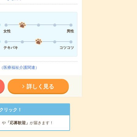
女性
男性
テキパキ
コツコツ
（医療福祉介護関連）
詳しく見る
クリック！
」
や
「応募歓迎」
が届きます！