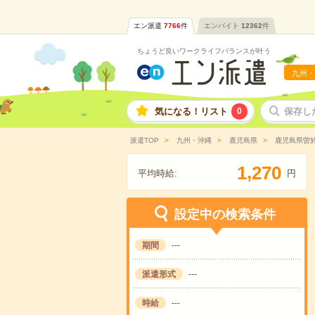
エン派遣
7766
件
エンバイト
12362
件
ちょうど良いワークライフバランスが叶う
九州・
気になる！リスト
0
保存し
派遣TOP
九州・沖縄
鹿児島県
鹿児島県曽
,
1
2
7
0
平均時給:
円
設定中の検索条件
期間
---
派遣形式
---
時給
---