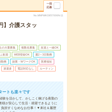
一括
応募
No.MNPWKO857006N-11
万円】介護スタッ
以上の大量募集
複数名募集
友達と一緒OK
ふ歓迎
WEB登録OK
週2～3日勤務
制勤務
副業・WワークOK
医療福祉
派遣多
電話対応なし
ルーティン
タートも楽々です
円。経験を活かして、かしこく稼げる夜勤の
者様が安心して生活・就寝できるように
、負担すくなめなお仕事！▼来社＆履歴