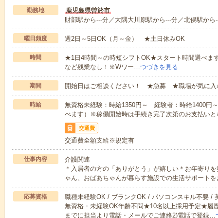
勤務地
鹿児島県曽於市
財部駅から---分／大隅大川原駅から---分／北俣駅から--
曜日頻度
週2日～5日OK（月～金） ★土日休みOK
時間
★1日4時間～の時短シフトOK★スタート時間選べます！7:00～1
など残業なし！※Wワー…
つづきを見る
期間
開始日はご相談ください！ ★急募 ★職場が気に入
時給
無資格未経験：時給1350円～ 経験者：時給1400
べます）※稼働開始時は手続き完了次第のお支払いと
交通費
交通費全額支給※規定有
仕事内容
介護関連
＊入居者の方の「ありがとう」が嬉しい＊お年寄りを
ゃん、おばあちゃんが暮らす施設での生活サポートを
応募資格
職種未経験OK / ブランクOK / パソコンスキル不要 /
無資格・未経験OK年齢不問★10名以上採用予定★履
までに担当より電話・メールでご連絡2)電話で登録…