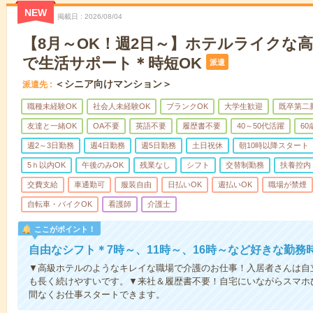
NEW
掲載日
2026/08/04
【8月～OK！週2日～】ホテルライクな
で生活サポート＊時短OK
派遣
＜シニア向けマンション＞
派遣先
職種未経験OK
社会人未経験OK
ブランクOK
大学生歓迎
既卒第二
友達と一緒OK
OA不要
英語不要
履歴書不要
40～50代活躍
6
週2～3日勤務
週4日勤務
週5日勤務
土日祝休
朝10時以降スタート
5ｈ以内OK
午後のみOK
残業なし
シフト
交替制勤務
扶養控内
交費支給
車通勤可
服装自由
日払いOK
週払いOK
職場が禁煙
自転車・バイクOK
看護師
介護士
ここがポイント！
自由なシフト＊7時～、11時～、16時～など好きな勤務
▼高級ホテルのようなキレイな職場で介護のお仕事！入居者さんは自
も長く続けやすいです。▼来社＆履歴書不要！自宅にいながらスマホ
間なくお仕事スタートできます。