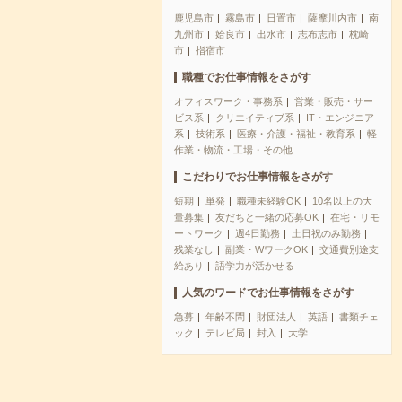
鹿児島市
霧島市
日置市
薩摩川内市
南
九州市
姶良市
出水市
志布志市
枕崎
市
指宿市
職種でお仕事情報をさがす
オフィスワーク・事務系
営業・販売・サー
ビス系
クリエイティブ系
IT・エンジニア
系
技術系
医療・介護・福祉・教育系
軽
作業・物流・工場・その他
こだわりでお仕事情報をさがす
短期
単発
職種未経験OK
10名以上の大
量募集
友だちと一緒の応募OK
在宅・リモ
ートワーク
週4日勤務
土日祝のみ勤務
残業なし
副業・WワークOK
交通費別途支
給あり
語学力が活かせる
人気のワードでお仕事情報をさがす
急募
年齢不問
財団法人
英語
書類チェ
ック
テレビ局
封入
大学