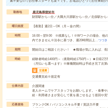
書不要なのでお仕事スタートも楽々です。お電話ひとつでお仕事紹介
勤務地
鹿児島県曽於市
財部駅から---分／大隅大川原駅から---分／北俣駅から--
曜日頻度
【夜勤】週2日～OK（月～金の間）
時間
16:00～翌9:00 ※残業なし！※Wワークの場合、
内できません※法令に基づき、週20時間以上…
つづき
期間
開始日はご相談ください！ ★職場が気に入れば、長
時給
経験者時給1400円～（夜勤時給1750円～）★日収2
（月払いも選べます）※稼働開始時は手続き完了次第
交通費
交通費支給※規定有
仕事内容
介護関連
老人ホームでケアスタッフをお願いします。・食事や
給・利用者さまが安心して夜を過ごせるよう巡回や見
応募資格
ブランクOK / パソコンスキル不要 / 英語力不要