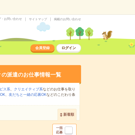
プ・お問い合わせ
サイトマップ
掲載のお問い合わせ
会員登録
ログイン
務
の派遣のお仕事情報一覧
ビス系
、
クリエイティブ系
などのお仕事を取り
OK
、
友だちと一緒の応募OK
などのこだわり条
新着順
一括
応募