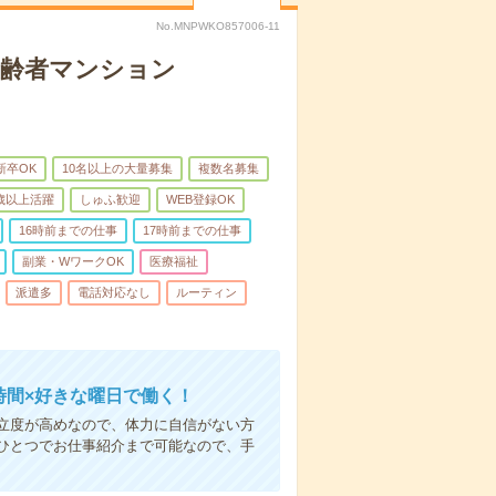
No.MNPWKO857006-11
高齢者マンション
新卒OK
10名以上の大量募集
複数名募集
0歳以上活躍
しゅふ歓迎
WEB登録OK
16時前までの仕事
17時前までの仕事
副業・WワークOK
医療福祉
派遣多
電話対応なし
ルーティン
時間×好きな曜日で働く！
立度が高めなので、体力に自信がない方
ひとつでお仕事紹介まで可能なので、手