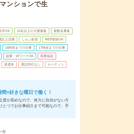
者マンションで生
新卒OK
10名以上の大量募集
複数名募集
0歳以上活躍
しゅふ歓迎
WEB登録OK
16時前までの仕事
17時前までの仕事
副業・WワークOK
医療福祉
派遣多
電話対応なし
ルーティン
時間×好きな曜日で働く！
立度が高めなので、体力に自信がない方
ひとつでお仕事紹介まで可能なので、手
-分