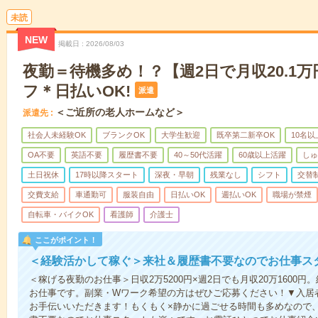
未読
NEW
掲載日
2026/08/03
夜勤＝待機多め！？【週2日で月収20.1
フ＊日払いOK!
派遣
＜ご近所の老人ホームなど＞
派遣先
社会人未経験OK
ブランクOK
大学生歓迎
既卒第二新卒OK
10名
OA不要
英語不要
履歴書不要
40～50代活躍
60歳以上活躍
しゅ
土日祝休
17時以降スタート
深夜・早朝
残業なし
シフト
交替
交費支給
車通勤可
服装自由
日払いOK
週払いOK
職場が禁煙
自転車・バイクOK
看護師
介護士
ここがポイント！
＜経験活かして稼ぐ＞来社＆履歴書不要なのでお仕事ス
＜稼げる夜勤のお仕事＞日収2万5200円×週2日でも月収20万1600
お仕事です。副業・Wワーク希望の方はぜひご応募ください！▼入居
お手伝いいただきます！もくもく×静かに過ごせる時間も多めなので