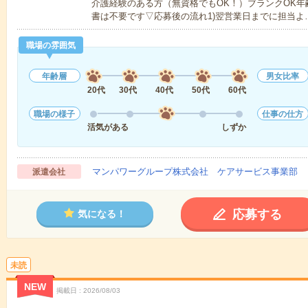
介護経験のある方（無資格でもOK！）ブランクOK年
書は不要です▽応募後の流れ1)翌営業日までに担当よ
職場の雰囲気
年齢層
男女比率
20代
30代
40代
50代
60代
職場の様子
仕事の仕方
活気がある
しずか
マンパワーグループ株式会社 ケアサービス事業部 
派遣会社
応募する
気になる！
未読
NEW
掲載日
2026/08/03