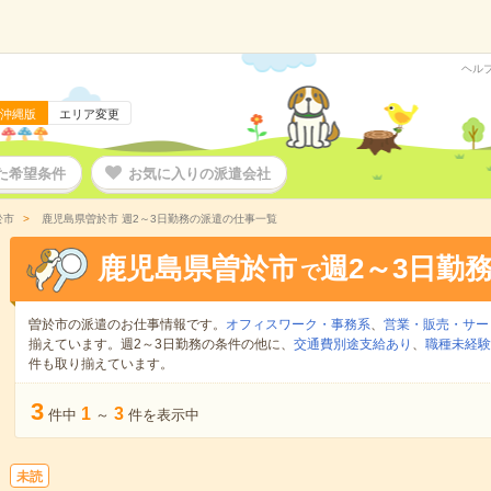
ヘル
沖縄版
エリア変更
た希望条件
お気に入りの派遣会社
於市
鹿児島県曽於市 週2～3日勤務の派遣の仕事一覧
鹿児島県曽於市
週2～3日勤
で
曽於市の派遣のお仕事情報です。
オフィスワーク・事務系
、
営業・販売・サー
揃えています。週2～3日勤務の条件の他に、
交通費別途支給あり
、
職種未経験
件も取り揃えています。
3
1
3
件中
～
件を表示中
未読