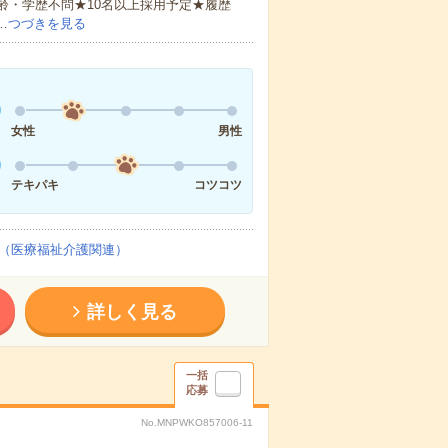
齢・学歴不問★10名以上採用予定★履歴
…
つづきを見る
女性
男性
テキパキ
コツコツ
（医療福祉介護関連）
詳しく見る
一括
応募
No.MNPWKO857006-11