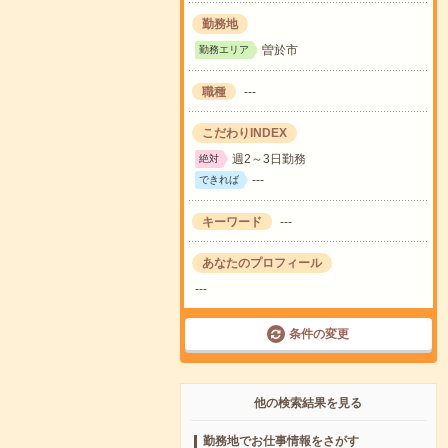
勤務地
曽於市
勤務エリア
職種
---
こだわりINDEX
週2～3日勤務
絶対
---
できれば
キーワード
---
あなたのプロフィール
---
条件の変更
他の検索結果を見る
勤務地でお仕事情報をさがす