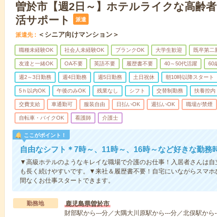
曽於市【週2日～】ホテルライクな高齢
活サポート
派遣
＜シニア向けマンション＞
派遣先
職種未経験OK
社会人未経験OK
ブランクOK
大学生歓迎
既卒第二
友達と一緒OK
OA不要
英語不要
履歴書不要
40～50代活躍
6
週2～3日勤務
週4日勤務
週5日勤務
土日祝休
朝10時以降スタート
5ｈ以内OK
午後のみOK
残業なし
シフト
交替制勤務
扶養控内
交費支給
車通勤可
服装自由
日払いOK
週払いOK
職場が禁煙
自転車・バイクOK
看護師
介護士
ここがポイント！
自由なシフト＊7時～、11時～、16時～など好きな勤務
▼高級ホテルのようなキレイな職場で介護のお仕事！入居者さんは自
も長く続けやすいです。▼来社＆履歴書不要！自宅にいながらスマホ
間なくお仕事スタートできます。
勤務地
鹿児島県曽於市
財部駅から---分／大隅大川原駅から---分／北俣駅から--