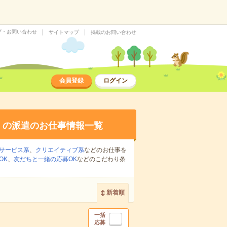
プ・お問い合わせ
サイトマップ
掲載のお問い合わせ
会員登録
ログイン
し
の派遣のお仕事情報一覧
サービス系
、
クリエイティブ系
などのお仕事を
OK
、
友だちと一緒の応募OK
などのこだわり条
新着順
一括
応募