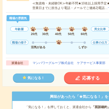
≪無資格・未経験OK≫年齢不問★10名以上採用予定
営業日までに担当より電話・メールでご連絡2)電話…
職場の雰囲気
年齢層
男女比率
20代
30代
40代
50代
60代
職場の様子
仕事の仕方
活気がある
しずか
マンパワーグループ株式会社 ケアサービス事業部 
派遣会社
応募する
気になる！
興味があったら「★気になる！」を
「気になる！」を押しておくと、派遣会社から
「面談確約