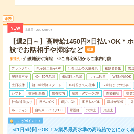
未読
NEW
掲載日
2026/08/06
【週2日～】高時給1450円×日払いOK
設でお話相手や掃除など
派遣
介護施設や病院 ※ご自宅近辺からご案内可能
派遣先
ブランクOK
既卒第二新卒OK
10名以上の大量募集
複数名募集
友達
履歴書不要
40～50代活躍
60歳以上活躍
しゅふ歓迎
WEB登録OK
土日祝休
朝10時以降スタート
16時前までの仕事
17時前までの仕事
シフト
交替制勤務
扶養控内
副業・WワークOK
医療福祉
交費
社食/補助あり
日払いOK
週払いOK
即日払いOK
職場が禁煙
外
ルーティン
自転車・バイクOK
看護師
栄養士
介護士
ここがポイント！
≪1日5時間～OK！≫業界最高水準の高時給でとにかく