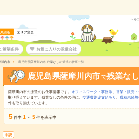
ヘル
沖縄版
エリア変更
た希望条件
お気に入りの派遣会社
摩川内市
鹿児島県薩摩川内市 残業なしの派遣の仕事一覧
鹿児島県薩摩川内市
残業な
で
薩摩川内市の派遣のお仕事情報です。
オフィスワーク・事務系
、
営業・販売・
取り揃えています。残業なしの条件の他に、
交通費別途支給あり
、
職種未経験
件も取り揃えています。
5
1
5
件中
～
件を表示中
未読