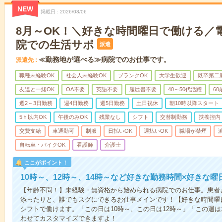
NEW
掲載日
2026/08/06
8月～OK！＼好きな時間曜日で働ける／
院での生活サポ
派遣
≪勤務地が選べる≫病院でのお仕事です。
派遣先
職種未経験OK
社会人未経験OK
ブランクOK
大学生歓迎
既卒第二
友達と一緒OK
OA不要
英語不要
履歴書不要
40～50代活躍
6
週2～3日勤務
週4日勤務
週5日勤務
土日祝休
朝10時以降スタート
5ｈ以内OK
午後のみOK
残業なし
シフト
交替制勤務
扶養控内
交費支給
車通勤可
制服
日払いOK
週払いOK
職場が禁煙
自転車・バイクOK
看護師
介護士
ここがポイント！
10時～、12時～、14時～など好きな勤務時間×好きな曜
【年齢不問！】未経験・無資格から始められる病院でのお仕事。患者
添ったりと、誰でもスグにできるお仕事メインです！【好きな時間曜日
シフトで働けます。「この日は10時～、この日は12時～」「この週
わせてカスタマイズできますよ！