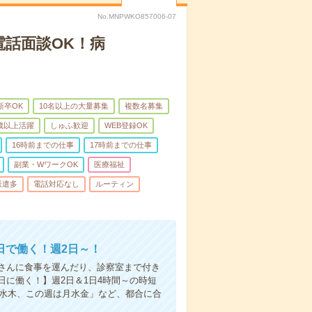
No.MNPWKO857006-07
電話面談OK！病
新卒OK
10名以上の大量募集
複数名募集
0歳以上活躍
しゅふ歓迎
WEB登録OK
16時前までの仕事
17時前までの仕事
副業・WワークOK
医療福祉
派遣多
電話対応なし
ルーティン
日で働く！週2日～！
さんに食事を運んだり、診察室まで付き
に働く！】週2日＆1日4時間～の時短
は水木、この週は月水金」など、都合に合