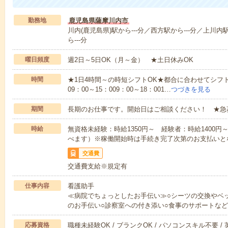
勤務地
鹿児島県薩摩川内市
川内(鹿児島県)駅から---分／西方駅から---分／上川内
ら---分
曜日頻度
週2日～5日OK（月～金） ★土日休みOK
時間
★1日4時間～の時短シフトOK★都合に合わせてシフト
09：00～15：009：00～18：001…
つづきを見る
期間
長期のお仕事です。開始日はご相談ください！ ★急
時給
無資格未経験：時給1350円～ 経験者：時給1400
べます）※稼働開始時は手続き完了次第のお支払いと
交通費
交通費支給※規定有
仕事内容
看護助手
≪病院でちょっとしたお手伝い≫○シーツの交換やベ
のお手伝い○診察室への付き添い○食事のサポートな
応募資格
職種未経験OK / ブランクOK / パソコンスキル不要 /