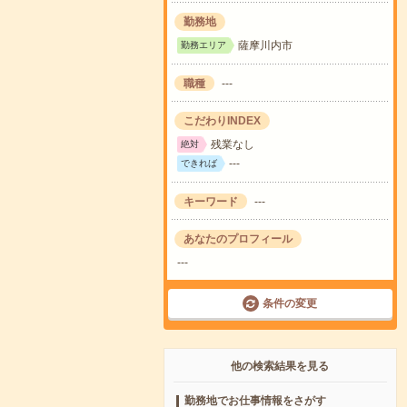
勤務地
薩摩川内市
勤務エリア
職種
---
こだわりINDEX
残業なし
絶対
---
できれば
キーワード
---
あなたのプロフィール
---
条件の変更
他の検索結果を見る
勤務地でお仕事情報をさがす