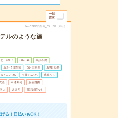
一括
応募
No.CSKO鹿児島_03・SK【本社】
＊ホテルのような施
と一緒OK
OA不要
英語不要
週2～3日勤務
週4日勤務
週5日勤務
5ｈ以内OK
午後のみOK
残業なし
支給
車通勤可
服装自由
国人
派遣多
電話対応なし
稼げる！日払いもOK！