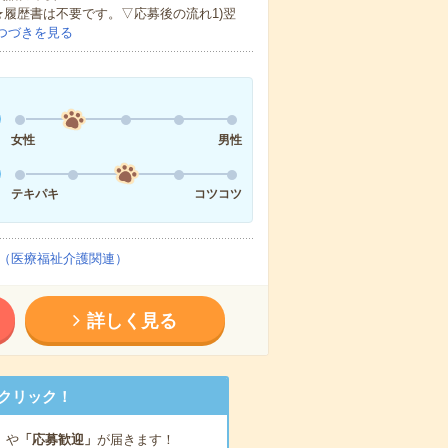
★履歴書は不要です。▽応募後の流れ1)翌
つづきを見る
女性
男性
テキパキ
コツコツ
（医療福祉介護関連）
詳しく見る
クリック！
」
や
「応募歓迎」
が届きます！