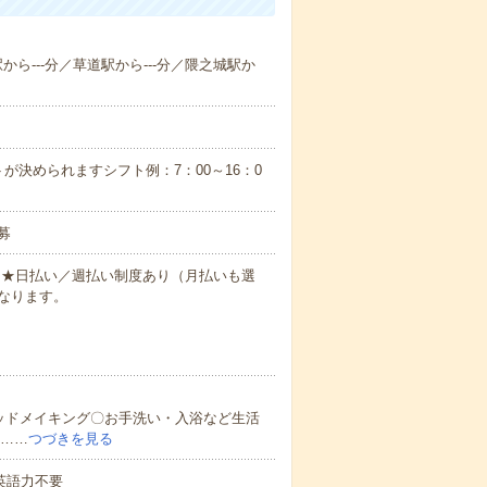
駅から---分／草道駅から---分／隈之城駅か
が決められますシフト例：7：00～16：0
募
円～★日払い／週払い制度あり（月払いも選
なります。
ッドメイキング〇お手洗い・入浴など生活
ど……
つづきを見る
 英語力不要