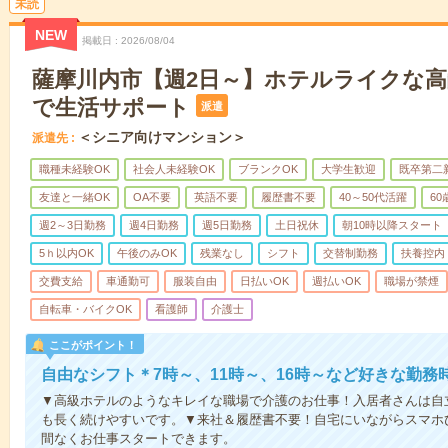
未読
NEW
掲載日
2026/08/04
薩摩川内市【週2日～】ホテルライクな
で生活サポート
派遣
＜シニア向けマンション＞
派遣先
職種未経験OK
社会人未経験OK
ブランクOK
大学生歓迎
既卒第二
友達と一緒OK
OA不要
英語不要
履歴書不要
40～50代活躍
6
週2～3日勤務
週4日勤務
週5日勤務
土日祝休
朝10時以降スタート
5ｈ以内OK
午後のみOK
残業なし
シフト
交替制勤務
扶養控内
交費支給
車通勤可
服装自由
日払いOK
週払いOK
職場が禁煙
自転車・バイクOK
看護師
介護士
ここがポイント！
自由なシフト＊7時～、11時～、16時～など好きな勤務
▼高級ホテルのようなキレイな職場で介護のお仕事！入居者さんは自
も長く続けやすいです。▼来社＆履歴書不要！自宅にいながらスマホ
間なくお仕事スタートできます。