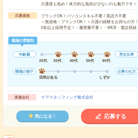
介護度も低め！体力的な負担が少ないのも魅力です！
応募資格
ブランクOK / パソコンスキル不要 / 英語力不要
＜無資格・ブランクOK！＞介護の経験をお持ちの方！
0名以上採用予定！・履歴書不要！・WEB・電話登録
職場の雰囲気
年齢層
男女比率
20代
30代
40代
50代
60代
職場の様子
仕事の仕方
活気がある
しずか
ケアスタッフィング株式会社
派遣会社
応募する
気になる！