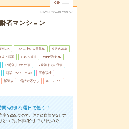
応募
No.MNPWKO857006-07
高齢者マンション
新卒OK
10名以上の大量募集
複数名募集
0歳以上活躍
しゅふ歓迎
WEB登録OK
16時前までの仕事
17時前までの仕事
副業・WワークOK
医療福祉
派遣多
電話対応なし
ルーティン
時間×好きな曜日で働く！
立度が高めなので、体力に自信がない方
ひとつでお仕事紹介まで可能なので、手