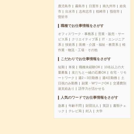
鹿児島市
霧島市
日置市
南九州市
姶良
市
出水市
志布志市
枕崎市
指宿市
曽於市
職種でお仕事情報をさがす
オフィスワーク・事務系
営業・販売・サー
ビス系
クリエイティブ系
IT・エンジニア
系
技術系
医療・介護・福祉・教育系
軽
作業・物流・工場・その他
こだわりでお仕事情報をさがす
短期
単発
職種未経験OK
10名以上の大
量募集
友だちと一緒の応募OK
在宅・リモ
ートワーク
週2～3日勤務
週4日勤務
土
日祝のみ勤務
副業・WワークOK
交通費別
途支給あり
語学力が活かせる
人気のワードでお仕事情報をさがす
急募
年齢不問
財団法人
英語
書類チェ
ック
テレビ局
封入
大学