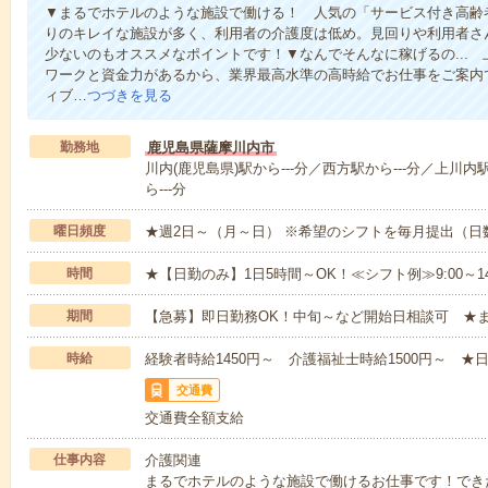
▼まるでホテルのような施設で働ける！ 人気の「サービス付き高齢
りのキレイな施設が多く、利用者の介護度は低め。見回りや利用者さ
少ないのもオススメなポイントです！▼なんでそんなに稼げるの...
ワークと資金力があるから、業界最高水準の高時給でお仕事をご案内
ィブ…
つづきを見る
勤務地
鹿児島県薩摩川内市
川内(鹿児島県)駅から---分／西方駅から---分／上川内
ら---分
曜日頻度
★週2日～（月～日） ※希望のシフトを毎月提出（
時間
★【日勤のみ】1日5時間～OK！≪シフト例≫9:00～14:001
期間
【急募】即日勤務OK！中旬～など開始日相談可 ★
時給
経験者時給1450円～ 介護福祉士時給1500円～ ★日
交通費
交通費全額支給
仕事内容
介護関連
まるでホテルのような施設で働けるお仕事です！でき