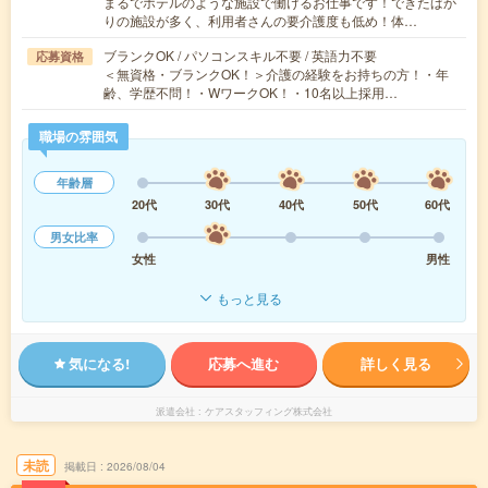
まるでホテルのような施設で働けるお仕事です！できたばか
りの施設が多く、利用者さんの要介護度も低め！体…
ブランクOK / パソコンスキル不要 / 英語力不要
応募資格
＜無資格・ブランクOK！＞介護の経験をお持ちの方！・年
齢、学歴不問！・WワークOK！・10名以上採用…
職場の雰囲気
年齢層
20代
30代
40代
50代
60代
男女比率
女性
男性
もっと見る
気になる!
応募へ進む
詳しく見る
派遣会社
ケアスタッフィング株式会社
未読
掲載日
2026/08/04