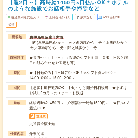
【週2日～】高時給1450円×日払いOK＊ホテル
のような施設でお話相手や掃除など
交通費別途支給あり
土日祝日が休み
残業なし
WEB登録OK
派遣
鹿児島県薩摩川内市
勤務地
川内(鹿児島県)駅から---分／西方駅から---分／上川内駅から--
-分／草道駅から---分／隈之城駅から---分
★週2日～（月～日） ※希望のシフトを毎月提出（日数と曜
曜日頻度
日の組み合わせや固定も可）
★【日勤のみ】1日5時間～OK！≪シフト例≫9:00～
時間
14:0010:00～15:0012:00～1…
【急募】即日勤務OK！中旬～など開始日相談可 ★まずは
期間
お試し2カ月～のスタートも歓迎！
経験者時給1450円～ 介護福祉士時給1500円～ ★日払い/
時給
週払いOK
交通費
交通費全額支給
介護関連
仕事内容