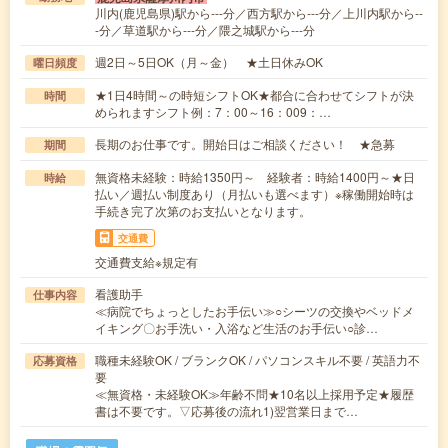
川内(鹿児島県)駅から---分／西方駅から---分／上川内駅から--
-分／草道駅から---分／隈之城駅から---分
週2日～5日OK（月～金） ★土日休みOK
曜日頻度
★1日4時間～の時短シフトOK★都合に合わせてシフトが決
時間
められますシフト例：7：00～16：009：…
長期のお仕事です。開始日はご相談ください！ ★急募
期間
無資格未経験：時給1350円～ 経験者：時給1400円～★日
時給
払い／週払い制度あり（月払いも選べます）※稼働開始時は
手続き完了次第のお支払いとなります。
交通費
交通費支給※規定有
看護助手
仕事内容
≪病院でちょっとしたお手伝い≫○シーツの交換やベッドメ
イキング〇お手洗い・入浴など生活のお手伝い○診…
職種未経験OK / ブランクOK / パソコンスキル不要 / 英語力不
応募資格
要
≪無資格・未経験OK≫年齢不問★10名以上採用予定★履歴
書は不要です。▽応募後の流れ1)翌営業日まで…