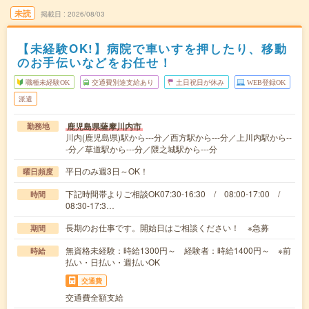
未読
掲載日
2026/08/03
【未経験OK!】病院で車いすを押したり、移動
のお手伝いなどをお任せ！
職種未経験OK
交通費別途支給あり
土日祝日が休み
WEB登録OK
派遣
鹿児島県薩摩川内市
勤務地
川内(鹿児島県)駅から---分／西方駅から---分／上川内駅から--
-分／草道駅から---分／隈之城駅から---分
平日のみ週3日～OK！
曜日頻度
下記時間帯よりご相談OK07:30-16:30 / 08:00-17:00 /
時間
08:30-17:3…
長期のお仕事です。開始日はご相談ください！ ※急募
期間
無資格未経験：時給1300円～ 経験者：時給1400円～ ※前
時給
払い・日払い・週払いOK
交通費
交通費全額支給