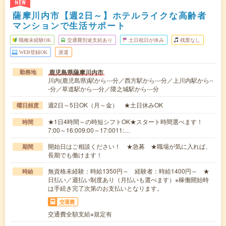
NEW
薩摩川内市【週2日～】ホテルライクな高齢者
マンションで生活サポート
職種未経験OK
交通費別途支給あり
土日祝日が休み
残業なし
WEB登録OK
派遣
鹿児島県薩摩川内市
勤務地
川内(鹿児島県)駅から---分／西方駅から---分／上川内駅から--
-分／草道駅から---分／隈之城駅から---分
週2日～5日OK（月～金） ★土日休みOK
曜日頻度
★1日4時間～の時短シフトOK★スタート時間選べます！
時間
7:00～16:009:00～17:0011:…
開始日はご相談ください！ ★急募 ★職場が気に入れば、
期間
長期でも働けます！
無資格未経験：時給1350円～ 経験者：時給1400円～ ★
時給
日払い／週払い制度あり（月払いも選べます）※稼働開始時
は手続き完了次第のお支払いとなります。
交通費
交通費全額支給※規定有