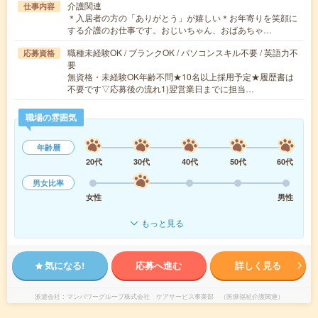
介護関連
仕事内容
＊入居者の方の「ありがとう」が嬉しい＊お年寄りを笑顔に
する介護のお仕事です。おじいちゃん、おばあちゃ…
職種未経験OK / ブランクOK / パソコンスキル不要 / 英語力不
応募資格
要
無資格・未経験OK年齢不問★10名以上採用予定★履歴書は
不要です▽応募後の流れ1)翌営業日までに担当…
職場の雰囲気
年齢層
20代
30代
40代
50代
60代
男女比率
女性
男性
もっと見る
気になる!
応募へ進む
詳しく見る
派遣会社
マンパワーグループ株式会社 ケアサービス事業部 （医療福祉介護関連）