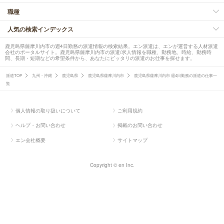
職種
人気の検索インデックス
鹿児島県薩摩川内市の週4日勤務の派遣情報の検索結果。エン派遣は、エンが運営する人材派遣
会社のポータルサイト。鹿児島県薩摩川内市の派遣/求人情報を職種、勤務地、時給、勤務時
間、長期・短期などの希望条件から、あなたにピッタリの派遣のお仕事を探せます。
派遣TOP
九州・沖縄
鹿児島県
鹿児島県薩摩川内市
鹿児島県薩摩川内市 週4日勤務の派遣の仕事一
覧
個人情報の取り扱いについて
ご利用規約
ヘルプ・お問い合わせ
掲載のお問い合わせ
エン会社概要
サイトマップ
Copyright © en Inc.