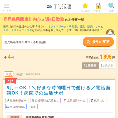
メニュー
気になる!
ログイン
検索
鹿児島県薩摩川内市
×
週4日勤務
のお仕事一覧
薩摩川内市の派遣のお仕事情報です。
オフィスワーク・事務系
、
営業・販売・サービ
ス系
、
クリエイティブ系
などのお仕事を取り揃えています。週4日勤務の条件の他に、
交通費別途支給あり
、
職種未経験OK
、
友だちと一緒の応募OK
などのこだわり条件も
取り揃えています。
条件の変更
鹿児島県薩摩川内市 / 週4日勤務
4
1,396
全
件
平均時給:
円
時給順
新着順
未読
掲載日
2026/08/06
NEW
8月～OK！＼好きな時間曜日で働ける／電話面
談OK！病院での生活サポ
職種未経験OK
交通費別途支給あり
土日祝日が休み
残業なし
WEB登録OK
派遣
鹿児島県薩摩川内市
勤務地