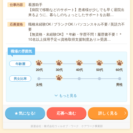
看護助手
仕事内容
【病院で移動などのサポート】患者様が少しでも早く退院出
来るように、暮らしのちょっとしたサポートをお願…
職種未経験OK / ブランクOK / パソコンスキル不要 / 英語力不
応募資格
要
【無資格・未経験OK】＊年齢・学歴不問！履歴書不要！＊
10名以上採用予定≪資格取得支援制度あり≫受講…
職場の雰囲気
年齢層
20代
30代
40代
50代
60代
男女比率
女性
男性
もっと見る
気になる!
応募へ進む
詳しく見る
派遣会社
株式会社ウィルオブ・ワーク ケアワーク事業部