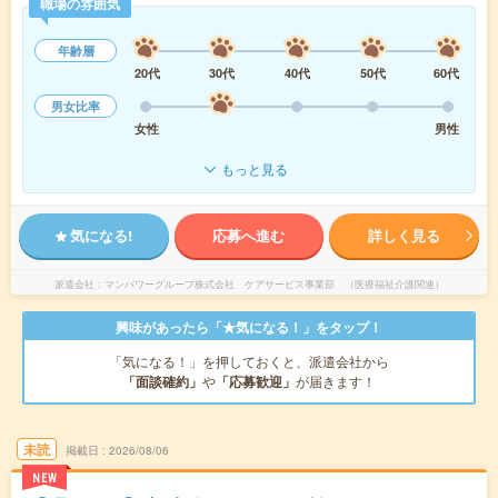
職場の雰囲気
年齢層
20代
30代
40代
50代
60代
男女比率
女性
男性
もっと見る
気になる!
応募へ進む
詳しく見る
派遣会社
マンパワーグループ株式会社 ケアサービス事業部 （医療福祉介護関連）
興味があったら「★気になる！」をタップ！
「気になる！」を押しておくと、派遣会社から
「面談確約」
や
「応募歓迎」
が届きます！
未読
掲載日
2026/08/06
NEW