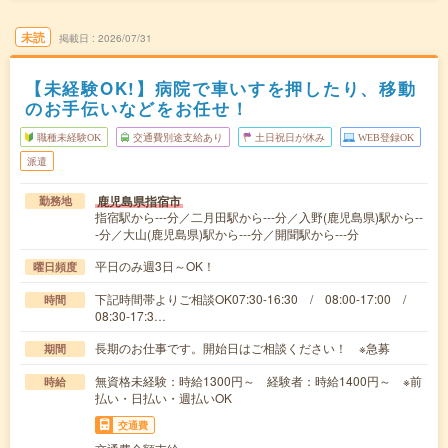
未読
掲載日
2026/07/31
【未経験OK!】病院で車いすを押したり、移動
のお手伝いなどをお任せ！
職種未経験OK
交通費別途支給あり
土日祝日が休み
WEB登録OK
派遣
鹿児島県指宿市
勤務地
指宿駅から---分／二月田駅から---分／入野(鹿児島県)駅から--
-分／大山(鹿児島県)駅から---分／開聞駅から---分
平日のみ週3日～OK！
曜日頻度
下記時間帯よりご相談OK07:30-16:30 / 08:00-17:00 /
時間
08:30-17:3…
長期のお仕事です。開始日はご相談ください！ ※急募
期間
無資格未経験：時給1300円～ 経験者：時給1400円～ ※前
時給
払い・日払い・週払いOK
交通費