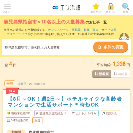
メニュー
気になる!
ログイン
検索
鹿児島県指宿市
×
10名以上の大量募集
のお仕事一覧
指宿市の派遣のお仕事情報です。
オフィスワーク・事務系
、
営業・販売・サービス系
、
クリエイティブ系
などのお仕事を取り揃えています。10名以上の大量募集の条件の
他に、
交通費別途支給あり
、
職種未経験OK
、
友だちと一緒の応募OK
などのこだわり
条件も取り揃えています。
条件の変更
鹿児島県指宿市 / 10名以上の大量募集
4
1,338
全
件
平均時給:
円
時給順
新着順
未読
掲載日
2026/08/06
NEW
【8月～OK！週2日～】ホテルライクな高齢者
マンションで生活サポート＊時短OK
職種未経験OK
交通費別途支給あり
土日祝日が休み
残業なし
WEB登録OK
派遣
鹿児島県指宿市
勤務地