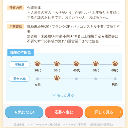
介護関連
仕事内容
＊入居者の方の「ありがとう」が嬉しい＊お年寄りを笑顔に
する介護のお仕事です。おじいちゃん、おばあちゃ…
職種未経験OK / ブランクOK / パソコンスキル不要 / 英語力不
応募資格
要
無資格・未経験OK年齢不問★10名以上採用予定★履歴書は
不要です▽応募後の流れ1)翌営業日までに担当…
職場の雰囲気
年齢層
20代
30代
40代
50代
60代
男女比率
女性
男性
もっと見る
気になる!
応募へ進む
詳しく見る
派遣会社
マンパワーグループ株式会社 ケアサービス事業部 （医療福祉介護関連）