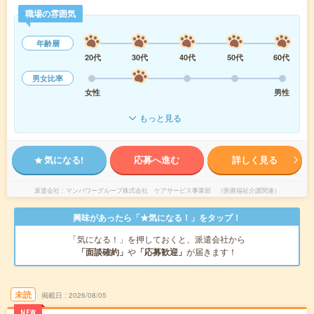
職場の雰囲気
年齢層
20代
30代
40代
50代
60代
男女比率
女性
男性
もっと見る
気になる!
応募へ進む
詳しく見る
派遣会社
マンパワーグループ株式会社 ケアサービス事業部 （医療福祉介護関連）
興味があったら「★気になる！」をタップ！
「気になる！」を押しておくと、派遣会社から
「面談確約」
や
「応募歓迎」
が届きます！
未読
掲載日
2026/08/05
NEW