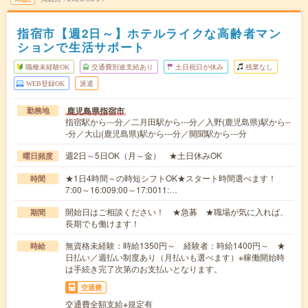
指宿市【週2日～】ホテルライクな高齢者マン
ションで生活サポート
職種未経験OK
交通費別途支給あり
土日祝日が休み
残業なし
WEB登録OK
派遣
鹿児島県指宿市
勤務地
指宿駅から---分／二月田駅から---分／入野(鹿児島県)駅から--
-分／大山(鹿児島県)駅から---分／開聞駅から---分
週2日～5日OK（月～金） ★土日休みOK
曜日頻度
★1日4時間～の時短シフトOK★スタート時間選べます！
時間
7:00～16:009:00～17:0011:…
開始日はご相談ください！ ★急募 ★職場が気に入れば、
期間
長期でも働けます！
無資格未経験：時給1350円～ 経験者：時給1400円～ ★
時給
日払い／週払い制度あり（月払いも選べます）※稼働開始時
は手続き完了次第のお支払いとなります。
交通費
交通費全額支給※規定有