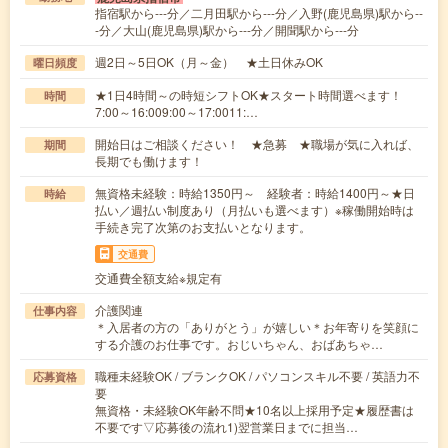
指宿駅から---分／二月田駅から---分／入野(鹿児島県)駅から--
-分／大山(鹿児島県)駅から---分／開聞駅から---分
週2日～5日OK（月～金） ★土日休みOK
曜日頻度
★1日4時間～の時短シフトOK★スタート時間選べます！
時間
7:00～16:009:00～17:0011:…
開始日はご相談ください！ ★急募 ★職場が気に入れば、
期間
長期でも働けます！
無資格未経験：時給1350円～ 経験者：時給1400円～★日
時給
払い／週払い制度あり（月払いも選べます）※稼働開始時は
手続き完了次第のお支払いとなります。
交通費
交通費全額支給※規定有
介護関連
仕事内容
＊入居者の方の「ありがとう」が嬉しい＊お年寄りを笑顔に
する介護のお仕事です。おじいちゃん、おばあちゃ…
職種未経験OK / ブランクOK / パソコンスキル不要 / 英語力不
応募資格
要
無資格・未経験OK年齢不問★10名以上採用予定★履歴書は
不要です▽応募後の流れ1)翌営業日までに担当…