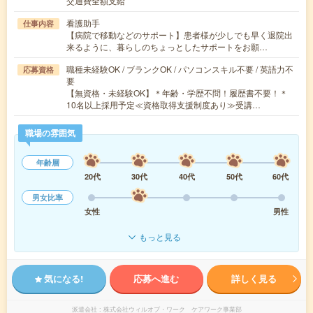
交通費全額支給
看護助手
仕事内容
【病院で移動などのサポート】患者様が少しでも早く退院出
来るように、暮らしのちょっとしたサポートをお願…
職種未経験OK / ブランクOK / パソコンスキル不要 / 英語力不
応募資格
要
【無資格・未経験OK】＊年齢・学歴不問！履歴書不要！＊
10名以上採用予定≪資格取得支援制度あり≫受講…
職場の雰囲気
年齢層
20代
30代
40代
50代
60代
男女比率
女性
男性
もっと見る
気になる!
応募へ進む
詳しく見る
派遣会社
株式会社ウィルオブ・ワーク ケアワーク事業部