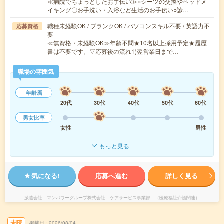
≪病院でちょっとしたお手伝い≫○シーツの交換やベッドメ
イキング〇お手洗い・入浴など生活のお手伝い○診…
職種未経験OK / ブランクOK / パソコンスキル不要 / 英語力不
応募資格
要
≪無資格・未経験OK≫年齢不問★10名以上採用予定★履歴
書は不要です。▽応募後の流れ1)翌営業日まで…
職場の雰囲気
年齢層
20代
30代
40代
50代
60代
男女比率
女性
男性
もっと見る
気になる!
応募へ進む
詳しく見る
派遣会社
マンパワーグループ株式会社 ケアサービス事業部 （医療福祉介護関連）
未読
掲載日
2026/08/04