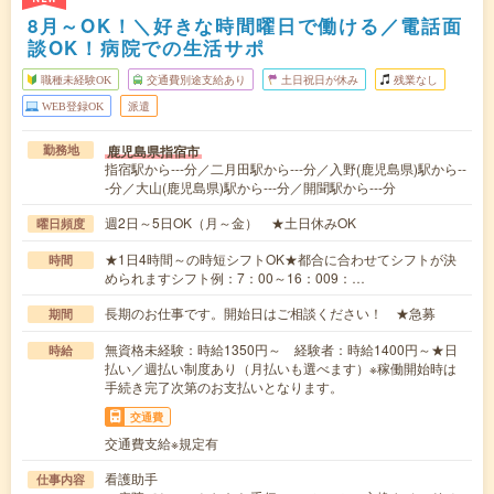
8月～OK！＼好きな時間曜日で働ける／電話面
談OK！病院での生活サポ
職種未経験OK
交通費別途支給あり
土日祝日が休み
残業なし
WEB登録OK
派遣
鹿児島県指宿市
勤務地
指宿駅から---分／二月田駅から---分／入野(鹿児島県)駅から--
-分／大山(鹿児島県)駅から---分／開聞駅から---分
週2日～5日OK（月～金） ★土日休みOK
曜日頻度
★1日4時間～の時短シフトOK★都合に合わせてシフトが決
時間
められますシフト例：7：00～16：009：…
長期のお仕事です。開始日はご相談ください！ ★急募
期間
無資格未経験：時給1350円～ 経験者：時給1400円～★日
時給
払い／週払い制度あり（月払いも選べます）※稼働開始時は
手続き完了次第のお支払いとなります。
交通費
交通費支給※規定有
看護助手
仕事内容