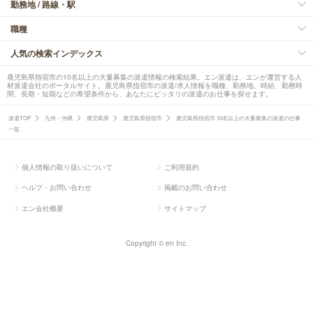
勤務地 / 路線・駅
職種
人気の検索インデックス
鹿児島県指宿市の10名以上の大量募集の派遣情報の検索結果。エン派遣は、エンが運営する人
材派遣会社のポータルサイト。鹿児島県指宿市の派遣/求人情報を職種、勤務地、時給、勤務時
間、長期・短期などの希望条件から、あなたにピッタリの派遣のお仕事を探せます。
派遣TOP
九州・沖縄
鹿児島県
鹿児島県指宿市
鹿児島県指宿市 10名以上の大量募集の派遣の仕事
一覧
個人情報の取り扱いについて
ご利用規約
ヘルプ・お問い合わせ
掲載のお問い合わせ
エン会社概要
サイトマップ
Copyright © en Inc.