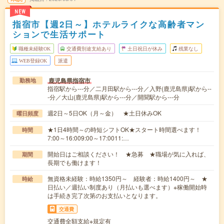
NEW
指宿市【週2日～】ホテルライクな高齢者マン
ションで生活サポート
職種未経験OK
交通費別途支給あり
土日祝日が休み
残業なし
WEB登録OK
派遣
鹿児島県指宿市
勤務地
指宿駅から---分／二月田駅から---分／入野(鹿児島県)駅から--
-分／大山(鹿児島県)駅から---分／開聞駅から---分
週2日～5日OK（月～金） ★土日休みOK
曜日頻度
★1日4時間～の時短シフトOK★スタート時間選べます！
時間
7:00～16:009:00～17:0011:…
開始日はご相談ください！ ★急募 ★職場が気に入れば、
期間
長期でも働けます！
無資格未経験：時給1350円～ 経験者：時給1400円～ ★
時給
日払い／週払い制度あり（月払いも選べます）※稼働開始時
は手続き完了次第のお支払いとなります。
交通費
交通費全額支給※規定有