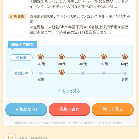
≪病院でちょっとしたお手伝い≫○シーツの交換やベッドメ
イキング〇お手洗い・入浴など生活のお手伝い○診…
職種未経験OK / ブランクOK / パソコンスキル不要 / 英語力不
応募資格
要
≪無資格・未経験OK≫年齢不問★10名以上採用予定★履歴
書は不要です。▽応募後の流れ1)翌営業日まで…
職場の雰囲気
年齢層
20代
30代
40代
50代
60代
男女比率
女性
男性
もっと見る
気になる!
応募へ進む
詳しく見る
派遣会社
マンパワーグループ株式会社 ケアサービス事業部 （医療福祉介護関連）
未読
掲載日
2026/08/04