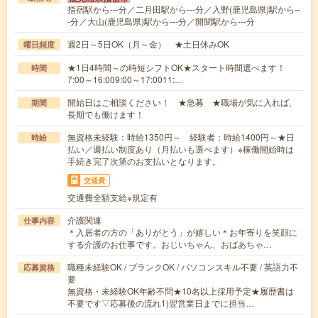
指宿駅から---分／二月田駅から---分／入野(鹿児島県)駅から--
-分／大山(鹿児島県)駅から---分／開聞駅から---分
週2日～5日OK（月～金） ★土日休みOK
曜日頻度
★1日4時間～の時短シフトOK★スタート時間選べます！
時間
7:00～16:009:00～17:0011:…
開始日はご相談ください！ ★急募 ★職場が気に入れば、
期間
長期でも働けます！
無資格未経験：時給1350円～ 経験者：時給1400円～★日
時給
払い／週払い制度あり（月払いも選べます）※稼働開始時は
手続き完了次第のお支払いとなります。
交通費
交通費全額支給※規定有
介護関連
仕事内容
＊入居者の方の「ありがとう」が嬉しい＊お年寄りを笑顔に
する介護のお仕事です。おじいちゃん、おばあちゃ…
職種未経験OK / ブランクOK / パソコンスキル不要 / 英語力不
応募資格
要
無資格・未経験OK年齢不問★10名以上採用予定★履歴書は
不要です▽応募後の流れ1)翌営業日までに担当…