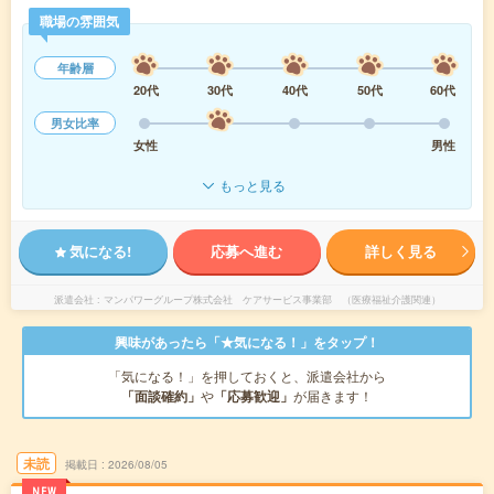
職場の雰囲気
年齢層
20代
30代
40代
50代
60代
男女比率
女性
男性
もっと見る
気になる!
応募へ進む
詳しく見る
派遣会社
マンパワーグループ株式会社 ケアサービス事業部 （医療福祉介護関連）
興味があったら「★気になる！」をタップ！
「気になる！」を押しておくと、派遣会社から
「面談確約」
や
「応募歓迎」
が届きます！
未読
掲載日
2026/08/05
NEW