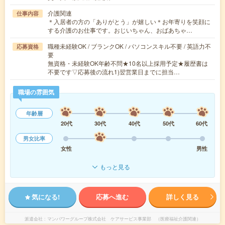
介護関連
仕事内容
＊入居者の方の「ありがとう」が嬉しい＊お年寄りを笑顔に
する介護のお仕事です。おじいちゃん、おばあちゃ…
職種未経験OK / ブランクOK / パソコンスキル不要 / 英語力不
応募資格
要
無資格・未経験OK年齢不問★10名以上採用予定★履歴書は
不要です▽応募後の流れ1)翌営業日までに担当…
職場の雰囲気
年齢層
20代
30代
40代
50代
60代
男女比率
女性
男性
もっと見る
気になる!
応募へ進む
詳しく見る
派遣会社
マンパワーグループ株式会社 ケアサービス事業部 （医療福祉介護関連）