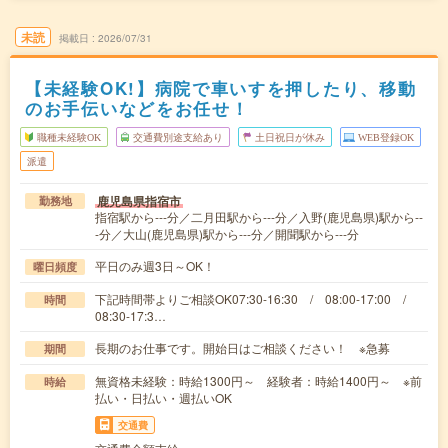
未読
掲載日
2026/07/31
【未経験OK!】病院で車いすを押したり、移動
のお手伝いなどをお任せ！
職種未経験OK
交通費別途支給あり
土日祝日が休み
WEB登録OK
派遣
鹿児島県指宿市
勤務地
指宿駅から---分／二月田駅から---分／入野(鹿児島県)駅から--
-分／大山(鹿児島県)駅から---分／開聞駅から---分
平日のみ週3日～OK！
曜日頻度
下記時間帯よりご相談OK07:30-16:30 / 08:00-17:00 /
時間
08:30-17:3…
長期のお仕事です。開始日はご相談ください！ ※急募
期間
無資格未経験：時給1300円～ 経験者：時給1400円～ ※前
時給
払い・日払い・週払いOK
交通費