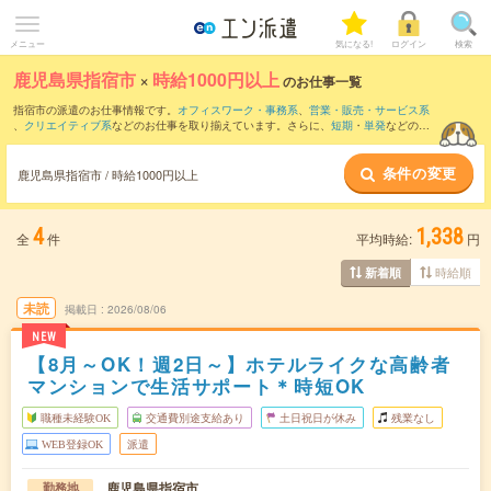
メニュー
気になる!
ログイン
検索
鹿児島県指宿市
×
時給1000円以上
のお仕事一覧
指宿市の派遣のお仕事情報です。
オフィスワーク・事務系
、
営業・販売・サービス系
、
クリエイティブ系
などのお仕事を取り揃えています。さらに、
短期
・
単発
などの期
間や、
職種未経験OK
などのこだわり条件で絞り込んでいただけます。
条件の変更
時給
1050円以上
・
1800円以上
の求人はこちら
鹿児島県指宿市 / 時給1000円以上
当サイトでは法令を遵守し、最低賃金以上の求人のみを掲載しています。
4
1,338
全
件
平均時給:
円
時給順
新着順
未読
掲載日
2026/08/06
NEW
【8月～OK！週2日～】ホテルライクな高齢者
マンションで生活サポート＊時短OK
職種未経験OK
交通費別途支給あり
土日祝日が休み
残業なし
WEB登録OK
派遣
鹿児島県指宿市
勤務地