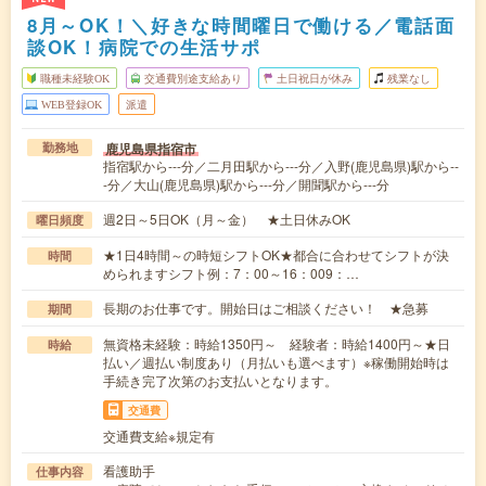
8月～OK！＼好きな時間曜日で働ける／電話面
談OK！病院での生活サポ
職種未経験OK
交通費別途支給あり
土日祝日が休み
残業なし
WEB登録OK
派遣
鹿児島県指宿市
勤務地
指宿駅から---分／二月田駅から---分／入野(鹿児島県)駅から--
-分／大山(鹿児島県)駅から---分／開聞駅から---分
週2日～5日OK（月～金） ★土日休みOK
曜日頻度
★1日4時間～の時短シフトOK★都合に合わせてシフトが決
時間
められますシフト例：7：00～16：009：…
長期のお仕事です。開始日はご相談ください！ ★急募
期間
無資格未経験：時給1350円～ 経験者：時給1400円～★日
時給
払い／週払い制度あり（月払いも選べます）※稼働開始時は
手続き完了次第のお支払いとなります。
交通費
交通費支給※規定有
看護助手
仕事内容