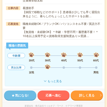
交通費全額支給
看護助手
仕事内容
【病院で移動などのサポート】患者様が少しでも早く退院出
来るように、暮らしのちょっとしたサポートをお願…
職種未経験OK / ブランクOK / パソコンスキル不要 / 英語力不
応募資格
要
【無資格・未経験OK】＊年齢・学歴不問！履歴書不要！＊
10名以上採用予定≪資格取得支援制度あり≫受講…
職場の雰囲気
年齢層
20代
30代
40代
50代
60代
男女比率
女性
男性
もっと見る
気になる!
応募へ進む
詳しく見る
派遣会社
株式会社ウィルオブ・ワーク ケアワーク事業部