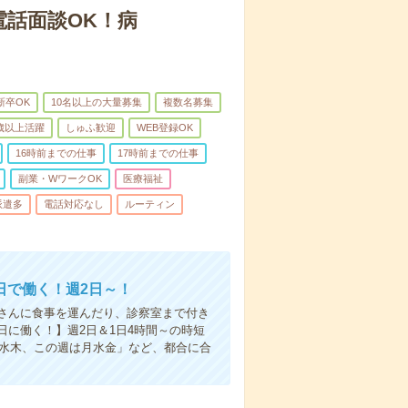
電話面談OK！病
新卒OK
10名以上の大量募集
複数名募集
0歳以上活躍
しゅふ歓迎
WEB登録OK
16時前までの仕事
17時前までの仕事
副業・WワークOK
医療福祉
派遣多
電話対応なし
ルーティン
日で働く！週2日～！
さんに食事を運んだり、診察室まで付き
に働く！】週2日＆1日4時間～の時短
は水木、この週は月水金」など、都合に合