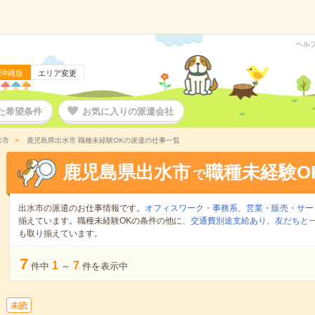
ヘル
沖縄版
エリア変更
た希望条件
お気に入りの派遣会社
水市
鹿児島県出水市 職種未経験OKの派遣の仕事一覧
鹿児島県出水市
職種未経験O
で
出水市の派遣のお仕事情報です。
オフィスワーク・事務系
、
営業・販売・サー
揃えています。職種未経験OKの条件の他に、
交通費別途支給あり
、
友だちと一
も取り揃えています。
7
1
7
件中
～
件を表示中
未読