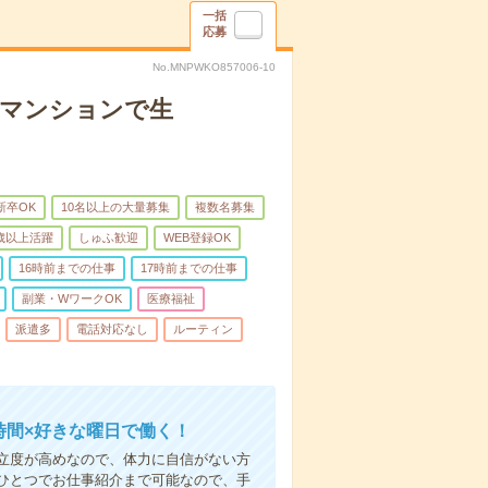
一括
応募
No.MNPWKO857006-10
者マンションで生
新卒OK
10名以上の大量募集
複数名募集
0歳以上活躍
しゅふ歓迎
WEB登録OK
16時前までの仕事
17時前までの仕事
副業・WワークOK
医療福祉
派遣多
電話対応なし
ルーティン
時間×好きな曜日で働く！
立度が高めなので、体力に自信がない方
ひとつでお仕事紹介まで可能なので、手