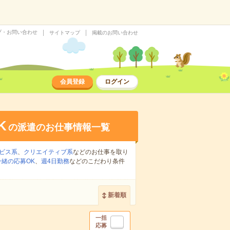
プ・お問い合わせ
サイトマップ
掲載のお問い合わせ
会員登録
ログイン
K
の派遣のお仕事情報一覧
ビス系
、
クリエイティブ系
などのお仕事を取り
緒の応募OK
、
週4日勤務
などのこだわり条件
新着順
一括
応募