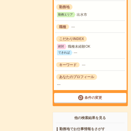
勤務地
出水市
勤務エリア
職種
---
こだわりINDEX
職種未経験OK
絶対
---
できれば
キーワード
---
あなたのプロフィール
---
条件の変更
他の検索結果を見る
勤務地でお仕事情報をさがす