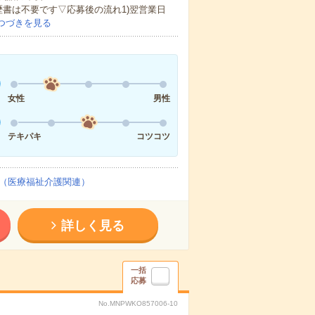
歴書は不要です▽応募後の流れ1)翌営業日
つづきを見る
女性
男性
テキパキ
コツコツ
（医療福祉介護関連）
詳しく見る
一括
応募
No.MNPWKO857006-10