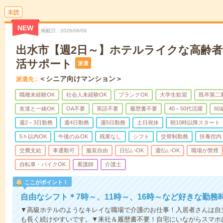
未読
NEW
掲載日
2026/08/06
出水市【週2日～】ホテルライクな高齢
活サポート
派遣
＜シニア向けマンション＞
派遣先
職種未経験OK
社会人未経験OK
ブランクOK
大学生歓迎
既卒第二
友達と一緒OK
OA不要
英語不要
履歴書不要
40～50代活躍
6
週2～3日勤務
週4日勤務
週5日勤務
土日祝休
朝10時以降スタート
5ｈ以内OK
午後のみOK
残業なし
シフト
交替制勤務
扶養控内
交費支給
車通勤可
服装自由
日払いOK
週払いOK
職場が禁煙
自転車・バイクOK
看護師
介護士
ここがポイント！
自由なシフト＊7時～、11時～、16時～など好きな勤務
▼高級ホテルのようなキレイな職場で介護のお仕事！入居者さんは自
も長く続けやすいです。▼来社＆履歴書不要！自宅にいながらスマホ