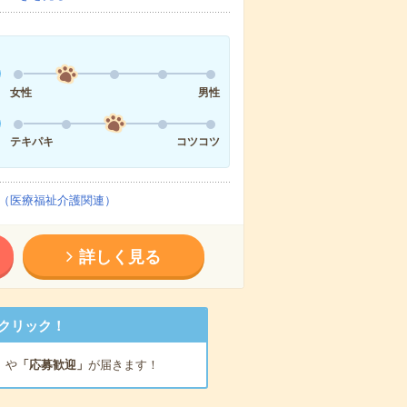
女性
男性
テキパキ
コツコツ
（医療福祉介護関連）
詳しく見る
クリック！
」
や
「応募歓迎」
が届きます！