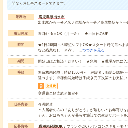
間なくお仕事スタートできます。
勤務地
鹿児島県出水市
出水駅から---分／米ノ津駅から---分／高尾野駅から---
曜日頻度
週2日～5日OK（月～金） ★土日休みOK
時間
★1日4時間～の時短シフトOK★スタート時間選べます！7:00～1
など残業なし！※Wワー…
つづきを見る
期間
開始日はご相談ください！ ★急募 ★職場が気に入
時給
無資格未経験：時給1350円～ 経験者：時給1400
選べます）※稼働開始時は手続き完了次第のお支払い
交通費
交通費全額支給※規定有
仕事内容
介護関連
＊入居者の方の「ありがとう」が嬉しい＊お年寄りを
ゃん、おばあちゃんが暮らす施設での生活サポートを
応募資格
職種未経験OK
/ ブランクOK / パソコンスキル不要 /