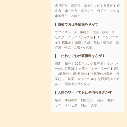
鹿児島市
霧島市
薩摩川内市
日置市
姶
良市
南九州市
志布志市
曽於市
いちき
串木野市
枕崎市
職種でお仕事情報をさがす
オフィスワーク・事務系
営業・販売・サー
ビス系
クリエイティブ系
IT・エンジニア
系
技術系
医療・介護・福祉・教育系
軽
作業・物流・工場・その他
こだわりでお仕事情報をさがす
短期
単発
10名以上の大量募集
友だちと
一緒の応募OK
在宅・リモートワーク
週2
～3日勤務
週4日勤務
土日祝のみ勤務
残
業なし
副業・WワークOK
交通費別途支給
あり
語学力が活かせる
人気のワードでお仕事情報をさがす
急募
年齢不問
財団法人
英語
書類チェ
ック
テレビ局
封入
大学