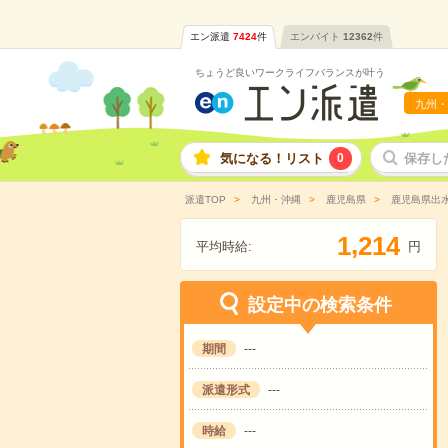
エン派遣
7424
件
エンバイト
12362
件
ちょうど良いワークライフバランスが叶う
九州・
気になる！リスト
0
保存し
派遣TOP
九州・沖縄
鹿児島県
鹿児島県出
,
1
2
1
4
平均時給:
円
設定中の検索条件
期間
---
派遣形式
---
時給
---