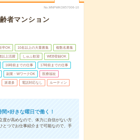
No.MNPWKO857006-10
高齢者マンション
新卒OK
10名以上の大量募集
複数名募集
0歳以上活躍
しゅふ歓迎
WEB登録OK
16時前までの仕事
17時前までの仕事
副業・WワークOK
医療福祉
派遣多
電話対応なし
ルーティン
時間×好きな曜日で働く！
立度が高めなので、体力に自信がない方
ひとつでお仕事紹介まで可能なので、手