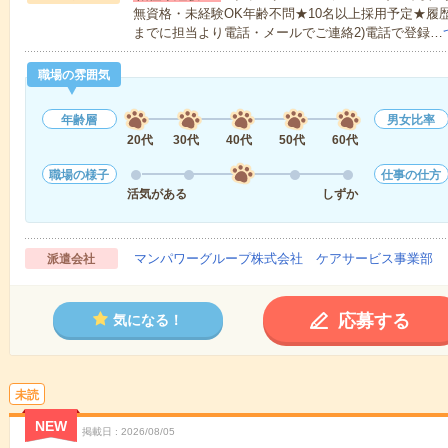
無資格・未経験OK年齢不問★10名以上採用予定★履
までに担当より電話・メールでご連絡2)電話で登録…
職場の雰囲気
年齢層
男女比率
20代
30代
40代
50代
60代
職場の様子
仕事の仕方
活気がある
しずか
マンパワーグループ株式会社 ケアサービス事業部 
派遣会社
応募する
気になる！
未読
NEW
掲載日
2026/08/05