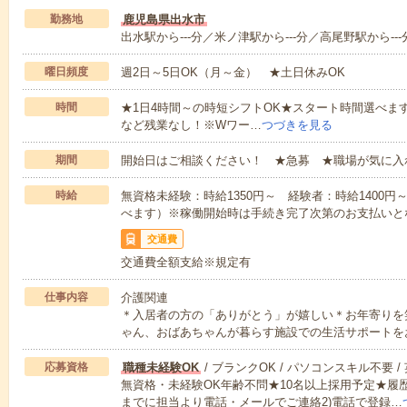
勤務地
鹿児島県出水市
出水駅から---分／米ノ津駅から---分／高尾野駅から---
曜日頻度
週2日～5日OK（月～金） ★土日休みOK
時間
★1日4時間～の時短シフトOK★スタート時間選べます！7:00～1
など残業なし！※Wワー…
つづきを見る
期間
開始日はご相談ください！ ★急募 ★職場が気に入
時給
無資格未経験：時給1350円～ 経験者：時給1400
べます）※稼働開始時は手続き完了次第のお支払いと
交通費
交通費全額支給※規定有
仕事内容
介護関連
＊入居者の方の「ありがとう」が嬉しい＊お年寄りを
ゃん、おばあちゃんが暮らす施設での生活サポートを
応募資格
職種未経験OK
/ ブランクOK / パソコンスキル不要 /
無資格・未経験OK年齢不問★10名以上採用予定★履
までに担当より電話・メールでご連絡2)電話で登録…