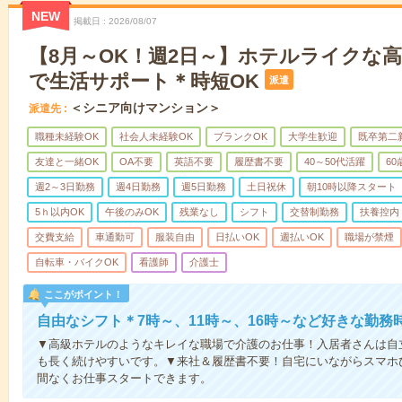
NEW
掲載日
2026/08/07
【8月～OK！週2日～】ホテルライクな
で生活サポート＊時短OK
派遣
＜シニア向けマンション＞
派遣先
職種未経験OK
社会人未経験OK
ブランクOK
大学生歓迎
既卒第二
友達と一緒OK
OA不要
英語不要
履歴書不要
40～50代活躍
6
週2～3日勤務
週4日勤務
週5日勤務
土日祝休
朝10時以降スタート
5ｈ以内OK
午後のみOK
残業なし
シフト
交替制勤務
扶養控内
交費支給
車通勤可
服装自由
日払いOK
週払いOK
職場が禁煙
自転車・バイクOK
看護師
介護士
ここがポイント！
自由なシフト＊7時～、11時～、16時～など好きな勤務
▼高級ホテルのようなキレイな職場で介護のお仕事！入居者さんは自
も長く続けやすいです。▼来社＆履歴書不要！自宅にいながらスマホ
間なくお仕事スタートできます。