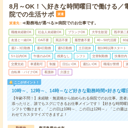
8月～OK！＼好きな時間曜日で働ける／
院での生活サポ
派遣
≪勤務地が選べる≫病院でのお仕事です。
派遣先
職種未経験OK
社会人未経験OK
ブランクOK
大学生歓迎
既卒第二
友達と一緒OK
OA不要
英語不要
履歴書不要
40～50代活躍
6
週2～3日勤務
週4日勤務
週5日勤務
土日祝休
朝10時以降スタート
5ｈ以内OK
午後のみOK
残業なし
シフト
交替制勤務
扶養控内
交費支給
車通勤可
制服
日払いOK
週払いOK
職場が禁煙
自転車・バイクOK
看護師
介護士
ここがポイント！
10時～、12時～、14時～など好きな勤務時間×好きな曜
【年齢不問！】未経験・無資格から始められる病院でのお仕事。患者
添ったりと、誰でもスグにできるお仕事メインです！【好きな時間曜日
シフトで働けます。「この日は10時～、この日は12時～」「この週
わせてカスタマイズできますよ！