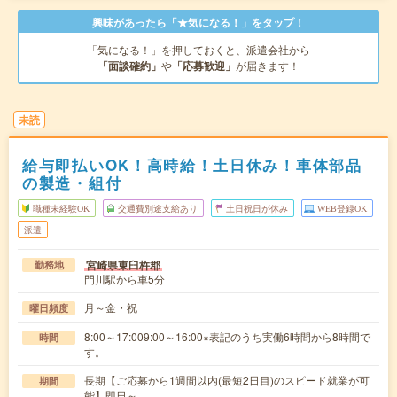
興味があったら「★気になる！」をタップ！
「気になる！」を押しておくと、派遣会社から
「面談確約」
や
「応募歓迎」
が届きます！
未読
給与即払いOK！高時給！土日休み！車体部品
の製造・組付
職種未経験OK
交通費別途支給あり
土日祝日が休み
WEB登録OK
派遣
宮崎県東臼杵郡
勤務地
門川駅から車5分
月～金・祝
曜日頻度
8:00～17:009:00～16:00※表記のうち実働6時間から8時間で
時間
す。
長期【ご応募から1週間以内(最短2日目)のスピード就業が可
期間
能】即日～