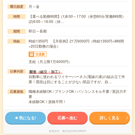
月～金
曜日頻度
【選べる勤務時間】(1)8:00～17:00（休憩60分/実働8時間）
時間
(2)9:00～16:00（休…
即日～長期
期間
時給1350円 【月収例】21万6000円（時給1350円×8時間
時給
×20日勤務の場合）
交通費
支給（月上限1万4000円）
製造（組立・加工）
仕事内容
自動車に使われるワイヤーハーネス(電線の束)の組み立て作
業！普段は目にすることが少ない部品ですが、自…
職種未経験OK / ブランクOK / パソコンスキル不要 / 英語力不
応募資格
要
未経験OK！資格不問！
気になる!
応募へ進む
詳しく見る
派遣会社
株式会社MUSASHI