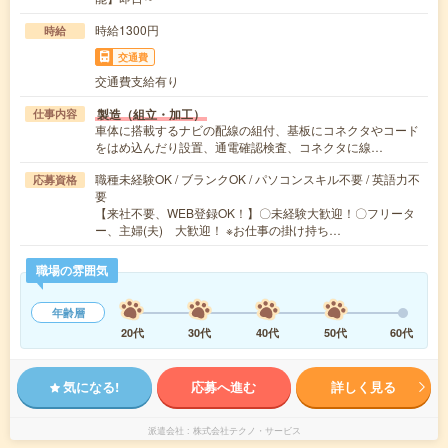
時給1300円
時給
交通費
交通費支給有り
製造（組立・加工）
仕事内容
車体に搭載するナビの配線の組付、基板にコネクタやコード
をはめ込んだり設置、通電確認検査、コネクタに線…
職種未経験OK / ブランクOK / パソコンスキル不要 / 英語力不
応募資格
要
【来社不要、WEB登録OK！】〇未経験大歓迎！〇フリータ
ー、主婦(夫) 大歓迎！ ※お仕事の掛け持ち…
職場の雰囲気
年齢層
20代
30代
40代
50代
60代
気になる!
応募へ進む
詳しく見る
派遣会社
株式会社テクノ・サービス