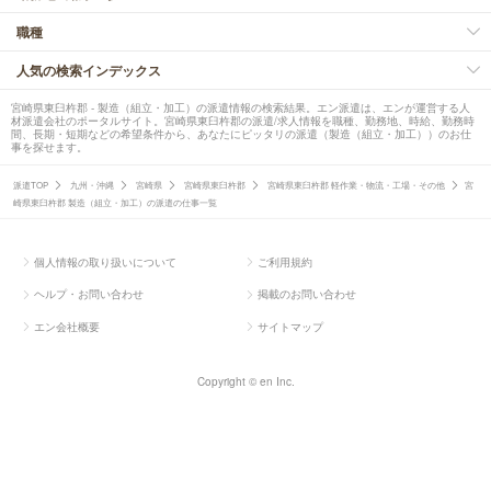
職種
人気の検索インデックス
宮崎県東臼杵郡 - 製造（組立・加工）の派遣情報の検索結果。エン派遣は、エンが運営する人
材派遣会社のポータルサイト。宮崎県東臼杵郡の派遣/求人情報を職種、勤務地、時給、勤務時
間、長期・短期などの希望条件から、あなたにピッタリの派遣（製造（組立・加工））のお仕
事を探せます。
派遣TOP
九州・沖縄
宮崎県
宮崎県東臼杵郡
宮崎県東臼杵郡 軽作業・物流・工場・その他
宮
崎県東臼杵郡 製造（組立・加工）の派遣の仕事一覧
個人情報の取り扱いについて
ご利用規約
ヘルプ・お問い合わせ
掲載のお問い合わせ
エン会社概要
サイトマップ
Copyright © en Inc.