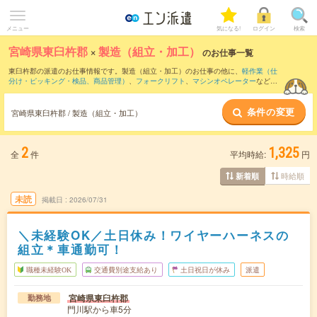
メニュー
気になる!
ログイン
検索
宮崎県東臼杵郡
×
製造（組立・加工）
のお仕事一覧
東臼杵郡の派遣のお仕事情報です。製造（組立・加工）のお仕事の他に、
軽作業（仕
分け・ピッキング・検品、商品管理）
、
フォークリフト
、
マシンオペレーター
などを
取り揃えています。さらに、
短期
・
単発
などの期間や、
職種未経験OK
などのこだわり
条件で絞り込んでいただけます。職種辞典：
製造（組立・加工）のお仕事とは？と
条件の変更
は？
宮崎県東臼杵郡 / 製造（組立・加工）
2
1,325
全
件
平均時給:
円
時給順
新着順
未読
掲載日
2026/07/31
＼未経験OK／土日休み！ワイヤーハーネスの
組立＊車通勤可！
職種未経験OK
交通費別途支給あり
土日祝日が休み
派遣
宮崎県東臼杵郡
勤務地
門川駅から車5分