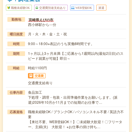
職種未経験OK
交通費別途支給あり
WEB登録OK
派遣
宮崎県えびの市
勤務地
西小林駅から---分
月・火・木・金・土・祝
曜日頻度
9:00～18:00※表記のうち実働8時間です。
時間
1ヶ月以上3ヶ月未満【ご応募から1週間以内(最短2日目)のス
期間
ピード就業が可能】即日～
時給1100円
時給
交通費
交通費支給有り
食品加工
仕事内容
下処理・調理・包装・出荷準備作業をお願いします。(派
遣)2026年10月か11月までの短期のお仕事で…
職種未経験OK / ブランクOK / パソコンスキル不要 / 英語力不
応募資格
要
【来社不要、WEB登録OK！】〇未経験大歓迎！〇フリータ
ー、主婦(夫) 大歓迎！ ※お仕事の掛け持ち…