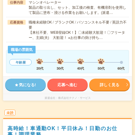
マシンオペレーター
仕事内容
製品の取り出し、セット、加工後の検査、有機溶剤を使用し
て製品に塗布・浸ける作業をお願いします。(派遣…
職種未経験OK / ブランクOK / パソコンスキル不要 / 英語力不
応募資格
要
【来社不要、WEB登録OK！】〇未経験大歓迎！〇フリータ
ー、主婦(夫) 大歓迎！ ※お仕事の掛け持ち…
職場の雰囲気
年齢層
20代
30代
40代
50代
60代
気になる!
応募へ進む
詳しく見る
派遣会社
株式会社テクノ・サービス
未読
高時給！車通勤OK！平日休み！日勤のお仕
事！調理業務