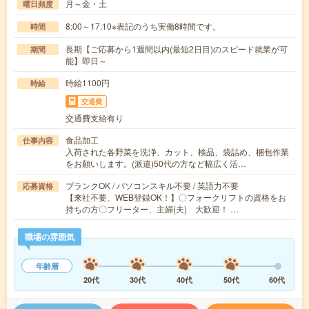
月～金・土
曜日頻度
8:00～17:10※表記のうち実働8時間です。
時間
長期【ご応募から1週間以内(最短2日目)のスピード就業が可
期間
能】即日～
時給1100円
時給
交通費
交通費支給有り
食品加工
仕事内容
入荷された各野菜を洗浄、カット、検品、袋詰め、梱包作業
をお願いします。(派遣)50代の方など幅広く活…
ブランクOK / パソコンスキル不要 / 英語力不要
応募資格
【来社不要、WEB登録OK！】〇フォークリフトの資格をお
持ちの方〇フリーター、主婦(夫) 大歓迎！ …
職場の雰囲気
年齢層
20代
30代
40代
50代
60代