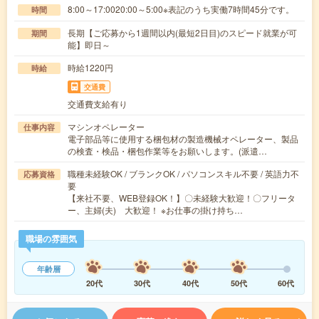
8:00～17:0020:00～5:00※表記のうち実働7時間45分です。
時間
長期【ご応募から1週間以内(最短2日目)のスピード就業が可
期間
能】即日～
時給1220円
時給
交通費
交通費支給有り
マシンオペレーター
仕事内容
電子部品等に使用する梱包材の製造機械オペレーター、製品
の検査・検品・梱包作業等をお願いします。(派遣…
職種未経験OK / ブランクOK / パソコンスキル不要 / 英語力不
応募資格
要
【来社不要、WEB登録OK！】〇未経験大歓迎！〇フリータ
ー、主婦(夫) 大歓迎！ ※お仕事の掛け持ち…
職場の雰囲気
年齢層
20代
30代
40代
50代
60代