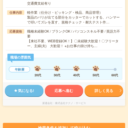
交通費支給有り
軽作業（仕分け・ピッキング・検品、商品管理）
仕事内容
製品のバリが出てる部分をカッターでカットする、ハンマー
で叩いてズレを直す、規格チェック・耐久テスト作…
職種未経験OK / ブランクOK / パソコンスキル不要 / 英語力不
応募資格
要
【来社不要、WEB登録OK！】〇未経験大歓迎！〇フリータ
ー、主婦(夫) 大歓迎！ ※お仕事の掛け持ち…
職場の雰囲気
年齢層
20代
30代
40代
50代
60代
気になる!
応募へ進む
詳しく見る
派遣会社
株式会社テクノ・サービス
検索条件を追加して絞り込む