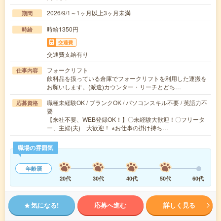
2026/9/1～1ヶ月以上3ヶ月未満
期間
時給1350円
時給
交通費
交通費支給有り
フォークリフト
仕事内容
飲料品を扱っている倉庫でフォークリフトを利用した運搬を
お願いします。(派遣)カウンター・リーチとどち…
職種未経験OK / ブランクOK / パソコンスキル不要 / 英語力不
応募資格
要
【来社不要、WEB登録OK！】〇未経験大歓迎！〇フリータ
ー、主婦(夫) 大歓迎！ ※お仕事の掛け持ち…
職場の雰囲気
年齢層
20代
30代
40代
50代
60代
気になる!
応募へ進む
詳しく見る