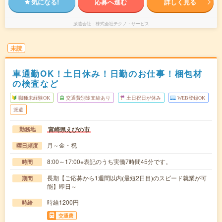
気になる!
応募へ進む
詳しく見る
派遣会社
株式会社テクノ・サービス
未読
車通勤OK！土日休み！日勤のお仕事！梱包材
の検査など
職種未経験OK
交通費別途支給あり
土日祝日が休み
WEB登録OK
派遣
宮崎県えびの市
勤務地
月～金・祝
曜日頻度
8:00～17:00※表記のうち実働7時間45分です。
時間
長期【ご応募から1週間以内(最短2日目)のスピード就業が可
期間
能】即日～
時給1200円
時給
交通費