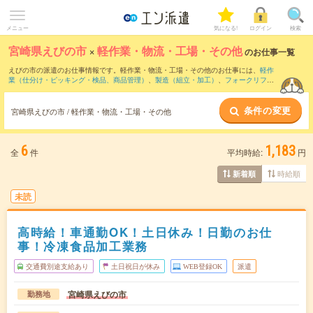
メニュー
気になる!
ログイン
検索
宮崎県えびの市
×
軽作業・物流・工場・その他
のお仕事一覧
えびの市の派遣のお仕事情報です。軽作業・物流・工場・その他のお仕事には、
軽作
業（仕分け・ピッキング・検品、商品管理）
、
製造（組立・加工）
、
フォークリフト
などがあります。さらに、
短期
・
単発
などの期間や、
職種未経験OK
などのこだわり条
件で絞り込んでいただけます。
条件の変更
宮崎県えびの市 / 軽作業・物流・工場・その他
6
1,183
全
件
平均時給:
円
時給順
新着順
未読
高時給！車通勤OK！土日休み！日勤のお仕
事！冷凍食品加工業務
交通費別途支給あり
土日祝日が休み
WEB登録OK
派遣
宮崎県えびの市
勤務地