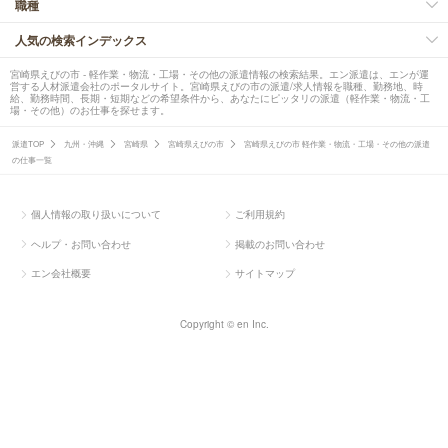
職種
人気の検索インデックス
宮崎県えびの市 - 軽作業・物流・工場・その他の派遣情報の検索結果。エン派遣は、エンが運
営する人材派遣会社のポータルサイト。宮崎県えびの市の派遣/求人情報を職種、勤務地、時
給、勤務時間、長期・短期などの希望条件から、あなたにピッタリの派遣（軽作業・物流・工
場・その他）のお仕事を探せます。
派遣TOP
九州・沖縄
宮崎県
宮崎県えびの市
宮崎県えびの市 軽作業・物流・工場・その他の派遣
の仕事一覧
個人情報の取り扱いについて
ご利用規約
ヘルプ・お問い合わせ
掲載のお問い合わせ
エン会社概要
サイトマップ
Copyright © en Inc.