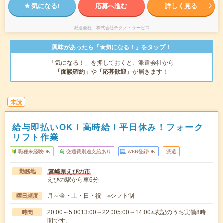
気になる!
応募へ進む
詳しく見る
派遣会社
株式会社テクノ・サービス
興味があったら「★気になる！」をタップ！
「気になる！」を押しておくと、派遣会社から
「面談確約」
や
「応募歓迎」
が届きます！
未読
給与即払いOK！高時給！平日休み！フォーク
リフト作業
職種未経験OK
交通費別途支給あり
WEB登録OK
派遣
宮崎県えびの市
勤務地
えびの駅から車6分
月～金・土・日・祝 ※シフト制
曜日頻度
20:00～5:0013:00～22:005:00～14:00※表記のうち実働8時
時間
間です。