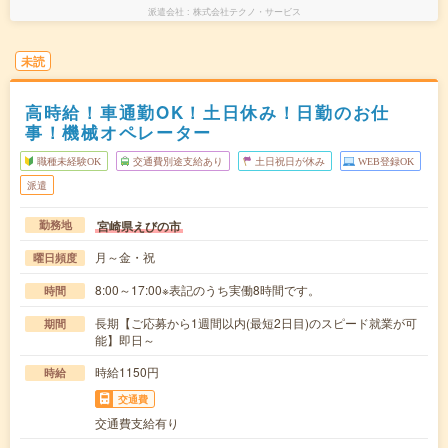
派遣会社
株式会社テクノ・サービス
未読
高時給！車通勤OK！土日休み！日勤のお仕
事！機械オペレーター
職種未経験OK
交通費別途支給あり
土日祝日が休み
WEB登録OK
派遣
宮崎県えびの市
勤務地
月～金・祝
曜日頻度
8:00～17:00※表記のうち実働8時間です。
時間
長期【ご応募から1週間以内(最短2日目)のスピード就業が可
期間
能】即日～
時給1150円
時給
交通費
交通費支給有り