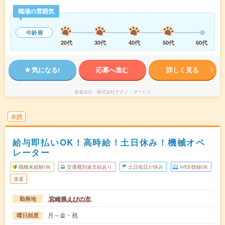
職場の雰囲気
年齢層
20代
30代
40代
50代
60代
気になる!
応募へ進む
詳しく見る
派遣会社
株式会社テクノ・サービス
未読
給与即払いOK！高時給！土日休み！機械オペ
レーター
職種未経験OK
交通費別途支給あり
土日祝日が休み
WEB登録OK
派遣
宮崎県えびの市
勤務地
月～金・祝
曜日頻度