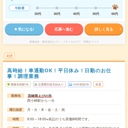
年齢層
20代
30代
40代
50代
60代
気になる!
応募へ進む
詳しく見る
派遣会社
株式会社ルフト・メディカルケア 宮崎オフィス
未読
高時給！車通勤OK！平日休み！日勤のお仕
事！調理業務
職種未経験OK
交通費別途支給あり
WEB登録OK
派遣
宮崎県えびの市
勤務地
西小林駅から---分
月・火・木・金・土・祝
曜日頻度
9:00～18:00※表記のうち実働8時間です。
時間