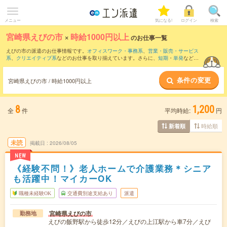
メニュー
気になる!
ログイン
検索
宮崎県えびの市
×
時給1000円以上
のお仕事一覧
えびの市の派遣のお仕事情報です。
オフィスワーク・事務系
、
営業・販売・サービス
系
、
クリエイティブ系
などのお仕事を取り揃えています。さらに、
短期
・
単発
などの
期間や、
職種未経験OK
などのこだわり条件で絞り込んでいただけます。
条件の変更
時給
1050円以上
・
1800円以上
の求人はこちら
宮崎県えびの市 / 時給1000円以上
当サイトでは法令を遵守し、最低賃金以上の求人のみを掲載しています。
8
1,200
全
件
平均時給:
円
時給順
新着順
未読
掲載日
2026/08/05
NEW
《経験不問！》老人ホームで介護業務＊シニア
も活躍中！マイカーOK
職種未経験OK
交通費別途支給あり
派遣
宮崎県えびの市
勤務地
えびの飯野駅から徒歩12分／えびの上江駅から車7分／えび