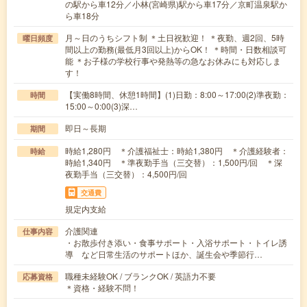
の駅から車12分／小林(宮崎県)駅から車17分／京町温泉駅か
ら車18分
月～日のうちシフト制 ＊土日祝歓迎！ ＊夜勤、週2回、5時
曜日頻度
間以上の勤務(最低月3回以上)からOK！ ＊時間・日数相談可
能 ＊お子様の学校行事や発熱等の急なお休みにも対応しま
す！
【実働8時間、休憩1時間】(1)日勤：8:00～17:00(2)準夜勤：
時間
15:00～0:00(3)深…
即日～長期
期間
時給1,280円 ＊介護福祉士：時給1,380円 ＊介護経験者：
時給
時給1,340円 ＊準夜勤手当（三交替）：1,500円/回 ＊深
夜勤手当（三交替）：4,500円/回
交通費
規定内支給
介護関連
仕事内容
・お散歩付き添い・食事サポート・入浴サポート・トイレ誘
導 など日常生活のサポートほか、誕生会や季節行…
職種未経験OK / ブランクOK / 英語力不要
応募資格
＊資格・経験不問！