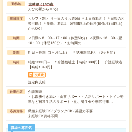
宮崎県えびの市
勤務地
えびの駅から車6分
＜シフト制＞ 月～日のうち週5日 ＊土日祝歓迎！ ＊日数の相
曜日頻度
談可能！ ＊夜勤、週2回、5時間以上の勤務(最低月3回以上)
からOK！
＜日勤＞8：00～17：00（休憩60分）＜夜勤＞16：30～翌
時間
10：00（休憩150分）＊お時間の…
即日～長期（3ヶ月以上） ＊試用期間あり（6ヶ月間）
期間
時給1280円～ ＊介護福祉士【時給1380円】 介護経験者
時給
【時給1340円】
交通費
規定内支給
介護関連
仕事内容
・お散歩付き添い・食事サポート・入浴サポート・トイレ誘
導など日常生活のサポート・他、誕生会や季節行事…
職種未経験OK / ブランクOK / 英語力不要
応募資格
未経験OK資格不問
職場の雰囲気