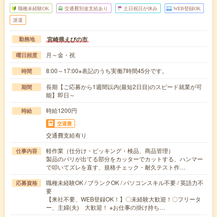
職種未経験OK
交通費別途支給あり
土日祝日が休み
WEB登録OK
派遣
宮崎県えびの市
勤務地
月～金・祝
曜日頻度
8:00～17:00※表記のうち実働7時間45分です。
時間
長期【ご応募から1週間以内(最短2日目)のスピード就業が可
期間
能】即日～
時給1200円
時給
交通費
交通費支給有り
軽作業（仕分け・ピッキング・検品、商品管理）
仕事内容
製品のバリが出てる部分をカッターでカットする、ハンマー
で叩いてズレを直す、規格チェック・耐久テスト作…
職種未経験OK / ブランクOK / パソコンスキル不要 / 英語力不
応募資格
要
【来社不要、WEB登録OK！】〇未経験大歓迎！〇フリータ
ー、主婦(夫) 大歓迎！ ※お仕事の掛け持ち…