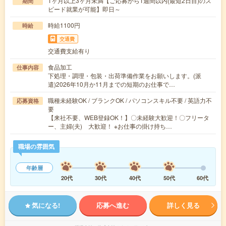
1ヶ月以上3ヶ月未満【ご応募から1週間以内(最短2日目)のス
期間
ピード就業が可能】即日～
時給1100円
時給
交通費
交通費支給有り
食品加工
仕事内容
下処理・調理・包装・出荷準備作業をお願いします。(派
遣)2026年10月か11月までの短期のお仕事で…
職種未経験OK / ブランクOK / パソコンスキル不要 / 英語力不
応募資格
要
【来社不要、WEB登録OK！】〇未経験大歓迎！〇フリータ
ー、主婦(夫) 大歓迎！ ※お仕事の掛け持ち…
職場の雰囲気
年齢層
20代
30代
40代
50代
60代
気になる!
応募へ進む
詳しく見る