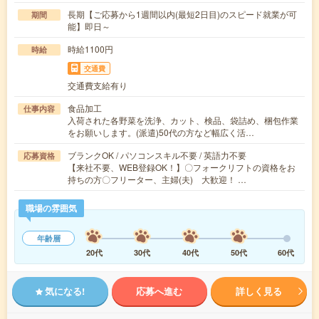
長期【ご応募から1週間以内(最短2日目)のスピード就業が可
期間
能】即日～
時給1100円
時給
交通費
交通費支給有り
食品加工
仕事内容
入荷された各野菜を洗浄、カット、検品、袋詰め、梱包作業
をお願いします。(派遣)50代の方など幅広く活…
ブランクOK / パソコンスキル不要 / 英語力不要
応募資格
【来社不要、WEB登録OK！】〇フォークリフトの資格をお
持ちの方〇フリーター、主婦(夫) 大歓迎！ …
職場の雰囲気
年齢層
20代
30代
40代
50代
60代
気になる!
応募へ進む
詳しく見る