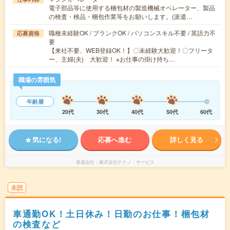
電子部品等に使用する梱包材の製造機械オペレーター、製品
の検査・検品・梱包作業等をお願いします。(派遣…
職種未経験OK / ブランクOK / パソコンスキル不要 / 英語力不
応募資格
要
【来社不要、WEB登録OK！】〇未経験大歓迎！〇フリータ
ー、主婦(夫) 大歓迎！ ※お仕事の掛け持ち…
職場の雰囲気
年齢層
20代
30代
40代
50代
60代
気になる!
応募へ進む
詳しく見る
派遣会社
株式会社テクノ・サービス
未読
車通勤OK！土日休み！日勤のお仕事！梱包材
の検査など