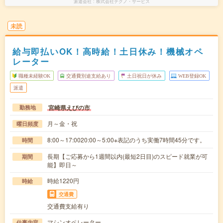
派遣会社
株式会社テクノ・サービス
未読
給与即払いOK！高時給！土日休み！機械オペ
レーター
職種未経験OK
交通費別途支給あり
土日祝日が休み
WEB登録OK
派遣
宮崎県えびの市
勤務地
月～金・祝
曜日頻度
8:00～17:0020:00～5:00※表記のうち実働7時間45分です。
時間
長期【ご応募から1週間以内(最短2日目)のスピード就業が可
期間
能】即日～
時給1220円
時給
交通費
交通費支給有り
マシンオペレーター
仕事内容