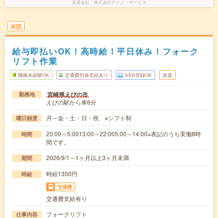
派遣会社
株式会社テクノ・サービス
未読
給与即払いOK！高時給！平日休み！フォーク
リフト作業
職種未経験OK
交通費別途支給あり
WEB登録OK
派遣
宮崎県えびの市
勤務地
えびの駅から車6分
月～金・土・日・祝 ※シフト制
曜日頻度
20:00～5:0013:00～22:005:00～14:00※表記のうち実働8時
時間
間です。
2026/9/1～1ヶ月以上3ヶ月未満
期間
時給1350円
時給
交通費
交通費支給有り
フォークリフト
仕事内容