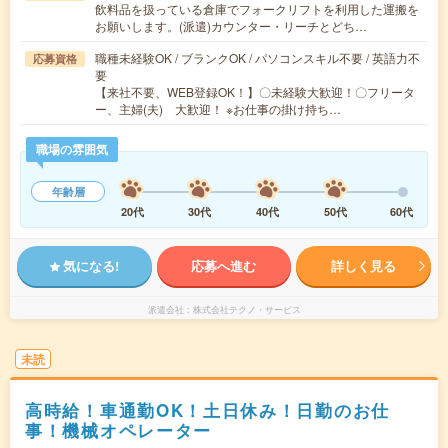
飲料品を扱っている倉庫でフォークリフトを利用した運搬を
お願いします。(派遣)カウンター・リーチとどち…
職種未経験OK / ブランクOK / パソコンスキル不要 / 英語力不
応募資格
要
【来社不要、WEB登録OK！】〇未経験大歓迎！〇フリータ
ー、主婦(夫) 大歓迎！ ※お仕事の掛け持ち…
職場の雰囲気
年齢層
20代
30代
40代
50代
60代
気になる!
応募へ進む
詳しく見る
派遣会社
株式会社テクノ・サービス
未読
高時給！車通勤OK！土日休み！日勤のお仕
事！機械オペレーター