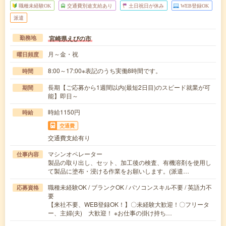
職種未経験OK
交通費別途支給あり
土日祝日が休み
WEB登録OK
派遣
宮崎県えびの市
勤務地
月～金・祝
曜日頻度
8:00～17:00※表記のうち実働8時間です。
時間
長期【ご応募から1週間以内(最短2日目)のスピード就業が可
期間
能】即日～
時給1150円
時給
交通費
交通費支給有り
マシンオペレーター
仕事内容
製品の取り出し、セット、加工後の検査、有機溶剤を使用し
て製品に塗布・浸ける作業をお願いします。(派遣…
職種未経験OK / ブランクOK / パソコンスキル不要 / 英語力不
応募資格
要
【来社不要、WEB登録OK！】〇未経験大歓迎！〇フリータ
ー、主婦(夫) 大歓迎！ ※お仕事の掛け持ち…