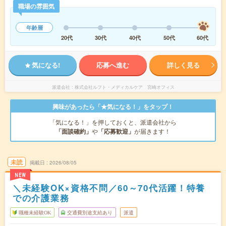
職場の雰囲気
年齢層
20代
30代
40代
50代
60代
気になる!
応募へ進む
詳しく見る
派遣会社
株式会社ルフト・メディカルケア 宮崎オフィス
興味があったら「★気になる！」をタップ！
「気になる！」を押しておくと、派遣会社から
「面談確約」
や
「応募歓迎」
が届きます！
未読
掲載日
2026/08/05
NEW
＼未経験OK×資格不問／60～70代活躍！特養
での介護業務
職種未経験OK
交通費別途支給あり
派遣