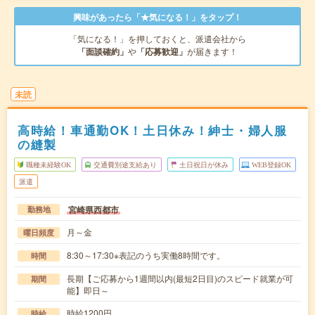
興味があったら「★気になる！」をタップ！
「気になる！」を押しておくと、派遣会社から
「面談確約」
や
「応募歓迎」
が届きます！
未読
高時給！車通勤OK！土日休み！紳士・婦人服
の縫製
職種未経験OK
交通費別途支給あり
土日祝日が休み
WEB登録OK
派遣
宮崎県西都市
勤務地
月～金
曜日頻度
8:30～17:30※表記のうち実働8時間です。
時間
長期【ご応募から1週間以内(最短2日目)のスピード就業が可
期間
能】即日～
時給1200円
時給