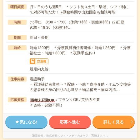
月～日のうち週5日 ＊シフト制 ※土日・早遅、シフト制に
曜日頻度
て対応可能な方！ ※勤務時間や出勤固定も相談可能
(1)早出 8:00～17:00（休憩1時間・実働8時間）(2)日勤
時間
9:30～18:30（休憩1時…
即日～長期
期間
時給1200円 ＊介護職員初任者研修：時給1,260円 ＊介護
時給
福祉士：時給1,300円 ＊夜勤手当あり
交通費
規定内支給
看護助手
仕事内容
＜看護補助者業務＞＊配膳・下膳＊食事介助・オムツ交換等
の患者様の身の回りのお世話＊物品補充＊病室内清…
/ ブランクOK / 英語力不要
職種未経験OK
応募資格
＊資格・経験不問！
気になる!
応募へ進む
詳しく見る
派遣会社
株式会社ルフト・メディカルケア 宮崎オフィス