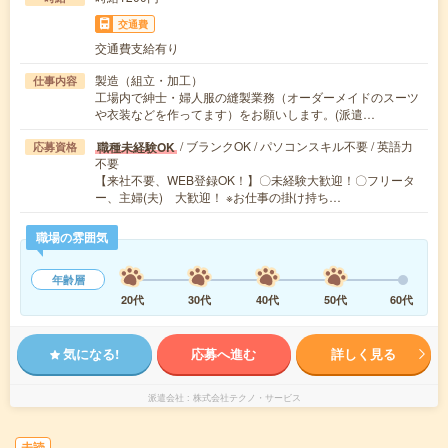
交通費
交通費支給有り
製造（組立・加工）
仕事内容
工場内で紳士・婦人服の縫製業務（オーダーメイドのスーツ
や衣装などを作ってます）をお願いします。(派遣…
/ ブランクOK / パソコンスキル不要 / 英語力
職種未経験OK
応募資格
不要
【来社不要、WEB登録OK！】〇未経験大歓迎！〇フリータ
ー、主婦(夫) 大歓迎！ ※お仕事の掛け持ち…
職場の雰囲気
年齢層
20代
30代
40代
50代
60代
気になる!
応募へ進む
詳しく見る
派遣会社
株式会社テクノ・サービス
未読