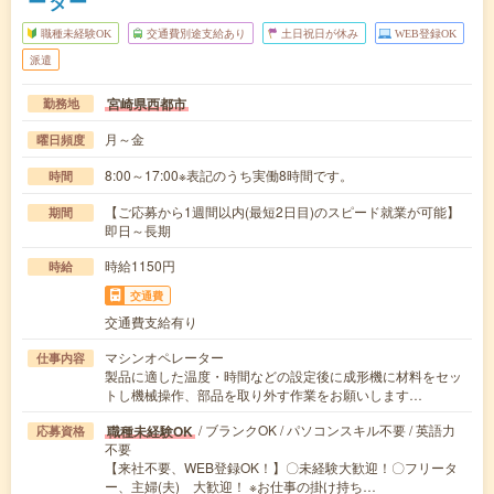
ーター
職種未経験OK
交通費別途支給あり
土日祝日が休み
WEB登録OK
派遣
宮崎県西都市
勤務地
月～金
曜日頻度
8:00～17:00※表記のうち実働8時間です。
時間
【ご応募から1週間以内(最短2日目)のスピード就業が可能】
期間
即日～長期
時給1150円
時給
交通費
交通費支給有り
マシンオペレーター
仕事内容
製品に適した温度・時間などの設定後に成形機に材料をセッ
トし機械操作、部品を取り外す作業をお願いします…
/ ブランクOK / パソコンスキル不要 / 英語力
職種未経験OK
応募資格
不要
【来社不要、WEB登録OK！】〇未経験大歓迎！〇フリータ
ー、主婦(夫) 大歓迎！ ※お仕事の掛け持ち…