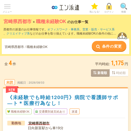
メニュー
気になる!
ログイン
検索
宮崎県西都市
×
職種未経験OK
のお仕事一覧
西都市の派遣のお仕事情報です。
オフィスワーク・事務系
、
営業・販売・サービス系
、
クリエイティブ系
などのお仕事を取り揃えています。職種未経験OKの条件の他に、
交通費別途支給あり
、
友だちと一緒の応募OK
、
週4日勤務
などのこだわり条件も取り
揃えています。
条件の変更
宮崎県西都市 / 職種未経験OK
4
1,175
全
件
平均時給:
円
時給順
新着順
未読
掲載日
2026/08/03
NEW
《未経験でも時給1200円》病院で看護師サポ
―ト＊医療行為なし！
職種未経験OK
交通費別途支給あり
派遣
宮崎県西都市
勤務地
日向新富駅から車19分