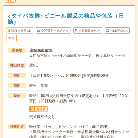
<タイパ抜群>ビニール製品の検品や包装（日
勤）
職種未経験OK
交通費別途支給あり
土日祝日が休み
WEB登録OK
派遣
宮崎県西都市
勤務地
日向新富駅から---分／高鍋駅から---分／佐土原駅から---分
週5日
曜日頻度
【日勤】8:00～17:00 休憩60分 [実働]8時間00分
時間
即日～長期
期間
時給1180円 ※交通費全額支給（規定あり） 【月収例】20.3
時給
万円（20日勤務＋残業10h）
交通費
交通費支給あり
軽作業（仕分け・ピッキング・検品、商品管理）
仕事内容
＊製袋機オペレーター業務・食品用製袋機への材料セットや
検品、梱包が主な作業です。・製袋機が材料を自動…