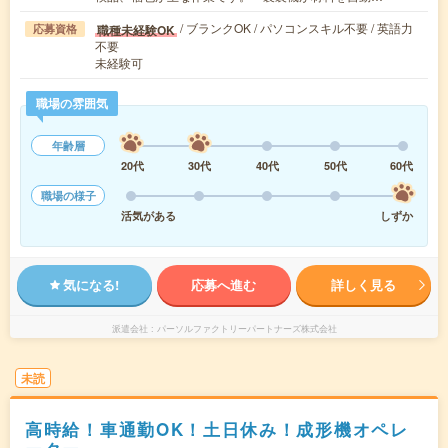
/ ブランクOK / パソコンスキル不要 / 英語力
職種未経験OK
応募資格
不要
未経験可
職場の雰囲気
年齢層
20代
30代
40代
50代
60代
職場の様子
活気がある
しずか
気になる!
応募へ進む
詳しく見る
派遣会社
パーソルファクトリーパートナーズ株式会社
未読
高時給！車通勤OK！土日休み！成形機オペレ