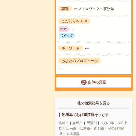
職種
オフィスワーク・事務系
こだわりINDEX
---
絶対
---
できれば
キーワード
---
あなたのプロフィール
---
条件の変更
他の検索結果を見る
勤務地でお仕事情報をさがす
宮崎市
都城市
児湯郡
えびの市
東臼杵
郡
日南市
日向市
西都市
その他宮崎
県
東諸県郡