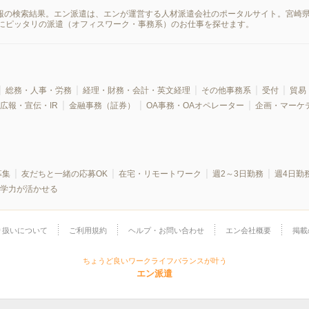
情報の検索結果。エン派遣は、エンが運営する人材派遣会社のポータルサイト。宮崎
にピッタリの派遣（オフィスワーク・事務系）のお仕事を探せます。
総務・人事・労務
経理・財務・会計・英文経理
その他事務系
受付
貿易
広報・宣伝・IR
金融事務（証券）
OA事務・OAオペレーター
企画・マーケ
募集
友だちと一緒の応募OK
在宅・リモートワーク
週2～3日勤務
週4日勤
学力が活かせる
り扱いについて
ご利用規約
ヘルプ・お問い合わせ
エン会社概要
掲載
ちょうど良いワークライフバランスが叶う
エン派遣