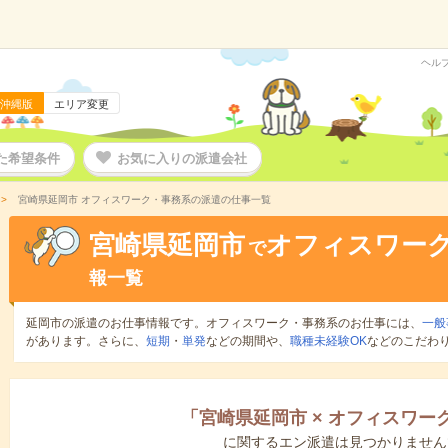
ヘル
沖縄版
エリア変更
た希望条件
お気に入りの派遣会社
宮崎県延岡市 オフィスワーク・事務系の派遣の仕事一覧
宮崎県延岡市
オフィスワー
で
報一覧
延岡市の派遣のお仕事情報です。オフィスワーク・事務系のお仕事には、
一般
があります。さらに、
短期
・
単発
などの期間や、
職種未経験OK
などのこだわ
「
宮崎県延岡市
×
オフィスワー
に関するエン派遣は見つかりません