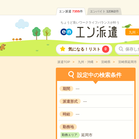
エン派遣
7355
件
エンバイト
12362
件
ちょうど良いワークライフバランスが叶う
九州・
気になる！リスト
0
保存し
派遣TOP
九州・沖縄
宮崎県
宮崎県延岡市
設定中の検索条件
期間
---
派遣形式
---
時給
---
勤務地
延岡市
勤務エリア