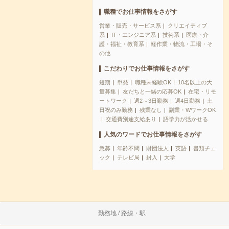
職種でお仕事情報をさがす
営業・販売・サービス系
クリエイティブ
系
IT・エンジニア系
技術系
医療・介
護・福祉・教育系
軽作業・物流・工場・そ
の他
こだわりでお仕事情報をさがす
短期
単発
職種未経験OK
10名以上の大
量募集
友だちと一緒の応募OK
在宅・リモ
ートワーク
週2～3日勤務
週4日勤務
土
日祝のみ勤務
残業なし
副業・WワークOK
交通費別途支給あり
語学力が活かせる
人気のワードでお仕事情報をさがす
急募
年齢不問
財団法人
英語
書類チェ
ック
テレビ局
封入
大学
勤務地 / 路線・駅