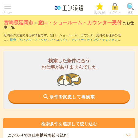
メニュー
気になる!
ログイン
検索
宮崎県延岡市
×
窓口・ショールーム・カウンター受付
のお仕
事一覧
延岡市の派遣のお仕事情報です。窓口・ショールーム・カウンター受付のお仕事の他
に、
販売（アパレル・ファッション・コスメ）
、
テレマーケティング・テレフォンオ
ペレーター・コールセンター
、
営業・企画営業・ラウンダー
などを取り揃えていま
す。さらに、
短期
・
単発
などの期間や、
職種未経験OK
などのこだわり条件で絞り込ん
でいただけます。職種辞典：
窓口・ショールーム・カウンター受付のお仕事とは？と
は？
検索した条件に合う
お仕事がありませんでした
条件を変更して再検索
検索条件を追加して絞り込む
こだわり
でお仕事情報を絞り込む